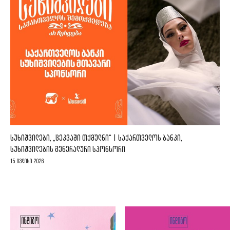
ᲡᲣᲮᲘᲨᲕᲘᲚᲔᲑᲘ, „ᲪᲔᲙᲕᲐᲨᲘ ᲗᲥᲛᲣᲚᲜᲘ“ | ᲡᲐᲥᲐᲠᲗᲕᲔᲚᲝᲡ ᲑᲐᲜᲙᲘ,
ᲡᲣᲮᲘᲨᲕᲘᲚᲔᲑᲘᲡ ᲒᲔᲜᲔᲠᲐᲚᲣᲠᲘ ᲡᲞᲝᲜᲡᲝᲠᲘ
15 ივლისი 2026