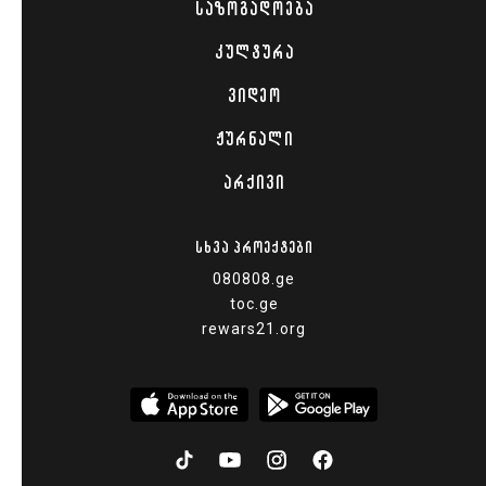
ᲡᲐᲖᲝᲒᲐᲓᲝᲔᲑᲐ
ᲙᲣᲚᲢᲣᲠᲐ
ᲕᲘᲓᲔᲝ
ᲟᲣᲠᲜᲐᲚᲘ
ᲐᲠᲥᲘᲕᲘ
ᲡᲮᲕᲐ ᲞᲠᲝᲔᲥᲢᲔᲑᲘ
080808.ge
toc.ge
rewars21.org