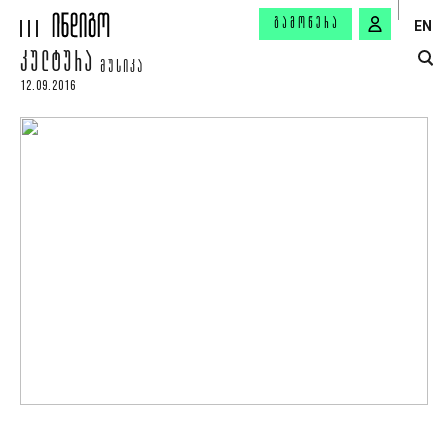
ᲒᲐᲛᲝᲬᲔᲠᲐ
EN
ᲙᲣᲚᲢᲣᲠᲐ
ᲛᲣᲡᲘᲙᲐ
12.09.2016