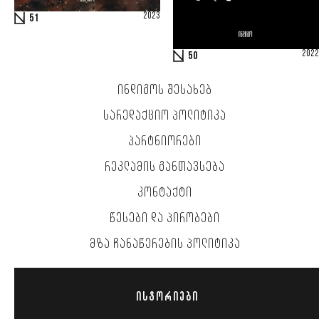
2023
51
2022
50
ᲘᲜᲓᲘᲒᲝᲡ ᲨᲔᲡᲐᲮᲔᲑ
ᲡᲐᲠᲔᲓᲐᲥᲪᲘᲝ ᲞᲝᲚᲘᲢᲘᲙᲐ
ᲞᲐᲠᲢᲜᲘᲝᲠᲔᲑᲘ
ᲠᲔᲙᲚᲐᲛᲘᲡ ᲒᲐᲜᲗᲐᲕᲡᲔᲑᲐ
ᲙᲝᲜᲢᲐᲥᲢᲘ
ᲬᲔᲡᲔᲑᲘ ᲓᲐ ᲞᲘᲠᲝᲑᲔᲑᲘ
ᲛᲖᲐ ᲩᲐᲜᲐᲬᲔᲠᲔᲑᲘᲡ ᲞᲝᲚᲘᲢᲘᲙᲐ
ᲘᲡᲢᲝᲠᲘᲔᲑᲘ