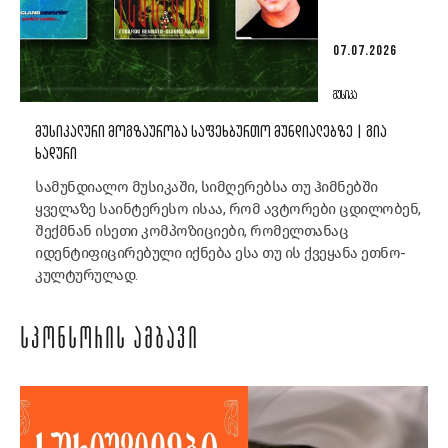
07.07.2026
ᲛᲣᲡᲘᲙᲐ
ᲛᲣᲡᲘᲙᲐᲚᲣᲠᲘ ᲛᲝᲒᲖᲐᲣᲠᲝᲑᲐ ᲡᲐᲤᲔᲮᲑᲣᲠᲗᲝ ᲛᲣᲜᲓᲘᲐᲚᲔᲑᲖᲔ | ᲒᲘᲐ
ᲮᲐᲓᲣᲠᲘ
სამუნდიალო მუსიკაში, სიმღერებსა თუ ჰიმნებში
ყველაზე საინტერესო ისაა, რომ ავტორები ცდილობენ,
შექმნან ისეთი კომპოზიციები, რომელთანაც
იდენტიფიცირებული იქნება ესა თუ ის ქვეყანა ეთნო-
კულტურულად.
ᲡᲞᲝᲜᲡᲝᲠᲘᲡ ᲐᲛᲑᲐᲕᲘ