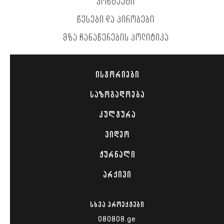
ᲙᲝᲜᲢᲐᲥᲢᲘ
ᲬᲔᲡᲔᲑᲘ ᲓᲐ ᲞᲘᲠᲝᲑᲔᲑᲘ
ᲛᲖᲐ ᲩᲐᲜᲐᲬᲔᲠᲔᲑᲘᲡ ᲞᲝᲚᲘᲢᲘᲙᲐ
ᲘᲡᲢᲝᲠᲘᲔᲑᲘ
ᲡᲐᲖᲝᲒᲐᲓᲝᲔᲑᲐ
ᲙᲣᲚᲢᲣᲠᲐ
ᲕᲘᲓᲔᲝ
ᲟᲣᲠᲜᲐᲚᲘ
ᲐᲠᲥᲘᲕᲘ
ᲡᲮᲕᲐ ᲞᲠᲝᲔᲥᲢᲔᲑᲘ
080808.ge