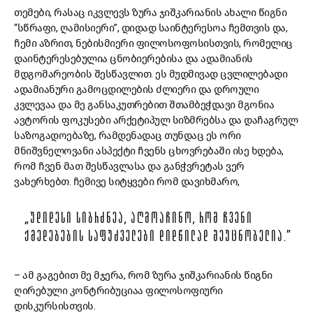
თემები, რასაც იკვლევს ზურა ჯიშკარიანის ახალი წიგნი
“სწრაფი, ღამისიერი”, დიდად საინტერესოა ჩემთვის და,
ჩემი აზრით, ნებისმიერი ფილოსოფოსისთვის, რომელიც
დაინტერესებულია ცნობიერებისა და ადამიანის
მდგომარეობის შესწავლით. ეს მუდმივად ცვლილებადი
ადამიანური გამოცდილების ძლიერი და დროული
კვლევაა და მე განსაკუთრებით შთამბეჭდავი მგონია
ავტორის ფოკუსები არქეტიპულ სიზმრებსა და დაჩაგრულ
საზოგადოებაზე, რამდენადაც თუნდაც ეს ორი
მნიშვნელოვანი ასპექტი ჩვენს ცხოვრებაში ისე ხდება,
რომ ჩვენ მათ შესწავლასა და განჭვრეტას ვერ
ვახერხებთ. ჩემივე სიტყვები რომ დავიხმარო,
„ᲣᲓᲘᲓᲔᲡᲘ ᲡᲘᲑᲠᲫᲜᲔᲐ, ᲐᲦᲛᲝᲐᲩᲘᲜᲝ, ᲠᲝᲛ ᲩᲕᲔᲜᲘ
ᲥᲛᲔᲓᲔᲑᲔᲑᲘᲡ ᲡᲐᲤᲣᲫᲕᲔᲚᲔᲑᲘ ᲓᲘᲓᲬᲘᲚᲐᲓ ᲨᲔᲣᲪᲜᲝᲑᲔᲚᲘᲐ.”
– ამ გაგებით მე მჯერა, რომ ზურა ჯიშკარიანის წიგნი
ღირებული კონტრიბუციაა ფილოსოფიური
დისკურსისთვის.