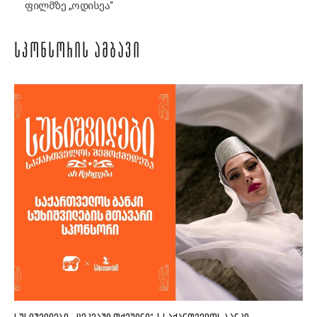
ფილმზე „ოდისეა“
ᲡᲞᲝᲜᲡᲝᲠᲘᲡ ᲐᲛᲑᲐᲕᲘ