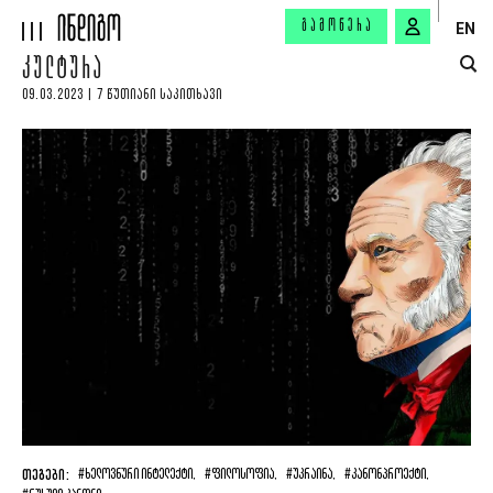
ᲒᲐᲛᲝᲬᲔᲠᲐ
EN
ᲙᲣᲚᲢᲣᲠᲐ
09.03.2023 | 7 ᲬᲣᲗᲘᲐᲜᲘ ᲡᲐᲙᲘᲗᲮᲐᲕᲘ
ᲗᲔᲒᲔᲑᲘ:
#ᲮᲔᲚᲝᲕᲜᲣᲠᲘ ᲘᲜᲢᲔᲚᲔᲥᲢᲘ,
#ᲤᲘᲚᲝᲡᲝᲤᲘᲐ,
#ᲣᲙᲠᲐᲘᲜᲐ,
#ᲙᲐᲜᲝᲜᲞᲠᲝᲔᲥᲢᲘ,