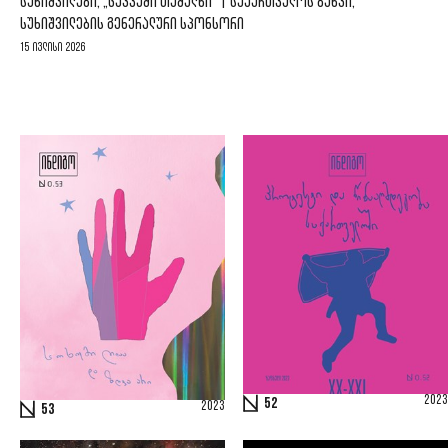
ᲡᲣᲮᲘᲨᲕᲘᲚᲔᲑᲘ, „ᲪᲔᲙᲕᲐᲨᲘ ᲗᲥᲛᲣᲚᲜᲘ“ | ᲡᲐᲥᲐᲠᲗᲕᲔᲚᲝᲡ ᲑᲐᲜᲙᲘ,
ᲡᲣᲮᲘᲨᲕᲘᲚᲔᲑᲘᲡ ᲒᲔᲜᲔᲠᲐᲚᲣᲠᲘ ᲡᲞᲝᲜᲡᲝᲠᲘ
15 ივლისი 2026
2023
52
2023
53