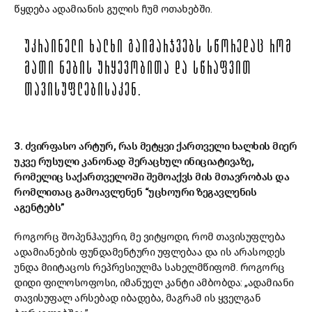
წყდება ადამიანის გულის ჩუმ ოთახებში.
ᲣᲙᲠᲐᲘᲜᲔᲚᲘ ᲮᲐᲚᲮᲘ ᲒᲐᲘᲛᲐᲠᲯᲕᲔᲑᲡ ᲡᲬᲝᲠᲔᲓᲐᲪ ᲠᲝᲛ
ᲛᲐᲗᲘ ᲜᲔᲑᲘᲡ ᲣᲠᲧᲔᲕᲝᲑᲘᲗᲐ ᲓᲐ ᲡᲬᲠᲐᲤᲕᲘᲗ
ᲗᲐᲕᲘᲡᲣᲤᲚᲔᲑᲘᲡᲐᲙᲔᲜ.
3. ძვირფასო არტურ, რას მეტყვი ქართველი ხალხის მიერ
უკვე რუსული კანონად შერაცხულ ინიციატივაზე,
რომელიც საქართველოში შემოაქვს მის მთავრობას და
რომლითაც გამოავლენენ “უცხოური ზეგავლენის
აგენტებს”
როგორც შოპენჰაუერი, მე ვიტყოდი, რომ თავისუფლება
ადამიანების ფუნდამენტური უფლებაა და ის არასოდეს
უნდა მიიტაცოს რეპრესიულმა სახელმწიფომ. როგორც
დიდი ფილოსოფოსი, იმანუელ კანტი ამბობდა: „ადამიანი
თავისუფალ არსებად იბადება, მაგრამ ის ყველგან