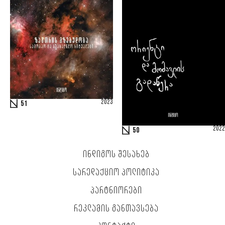
2023
51
2022
50
ᲘᲜᲓᲘᲒᲝᲡ ᲨᲔᲡᲐᲮᲔᲑ
ᲡᲐᲠᲔᲓᲐᲥᲪᲘᲝ ᲞᲝᲚᲘᲢᲘᲙᲐ
ᲞᲐᲠᲢᲜᲘᲝᲠᲔᲑᲘ
ᲠᲔᲙᲚᲐᲛᲘᲡ ᲒᲐᲜᲗᲐᲕᲡᲔᲑᲐ