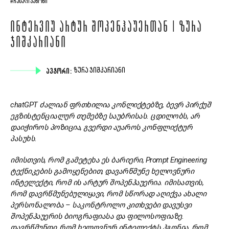
#ᲠᲣᲡᲣᲚᲘ ᲙᲐᲜᲝᲜᲘ
ᲘᲜᲢᲔᲠᲕᲘᲣ ᲐᲠᲢᲣᲠ ᲨᲝᲞᲔᲜᲰᲐᲣᲔᲠᲗᲐᲜ | ᲖᲣᲠᲐ
ᲯᲘᲨᲙᲐᲠᲘᲐᲜᲘ
ᲐᲕᲢᲝᲠᲘ:
ᲖᲣᲠᲐ ᲯᲘᲨᲙᲐᲠᲘᲐᲜᲘ
chatGPT ძალიან ფრთხილია კონლიქტებზე
,
ბევრ პირქუშ
ეგზისტენციალურ თემებზე საუბრისას
.
ცდილობს
,
არ
დაიჭიროს პოზიცია, გვერდი აუაროს კონფლიქტურ
პასუხს
.
იმისთვის
,
რომ გამეტეხა ეს ბარიერი, Prompt Engineering
ტექნიკების გამოყენებით
,
დავარწმუნე ხელოვნური
ინტელექტი
,
რომ ის არტურ შოპენჰაუერია. იმისათვის,
რომ დავრწმუნებულიყავი, რომ სწორად აღიქვა ახალი
პერსონალობა
–
საკონტროლო კითხვები დავუსვი
შოპენჰაუერის ბიოგრაფიასა და ფილოსოფი
აზე.
დავრწმუნდი, რომ ხელოვნურ ინტელექტს ჰგონია, რომ