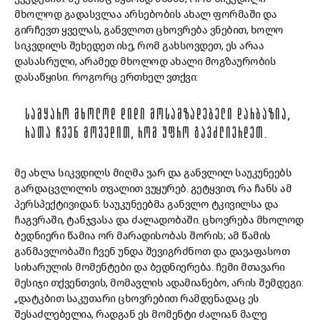
მხოლოდ გადასვლაა არსებობის ახალ ფორმაში და
გირჩევთ ყველას, განვლოთ ცხოვრება ვნებით, ხოლო
სიკვდილს შეხედეთ ისე, რომ გახსოვდეთ, ეს არაა
დასასრული, არამედ მხოლოდ ახალი მოგზაურობის
დასაწყისი. როგორც ერთხელ ვთქვი:
ᲡᲐᲛᲧᲐᲠᲝ ᲛᲮᲝᲚᲝᲓ ᲓᲘᲓᲘ ᲛᲝᲡᲐᲛᲖᲐᲓᲔᲑᲔᲚᲘ ᲓᲐᲠᲑᲐᲖᲘᲐ,
ᲠᲐᲗᲐ ᲩᲕᲔᲜ ᲛᲝᲕᲔᲓᲘᲗ, ᲠᲝᲛ ᲣᲤᲠᲝ ᲒᲐᲕᲫᲚᲘᲔᲠᲓᲔᲗ.
მე ახლა სიკვდილს მიღმა ვარ და განვლილ საუკუნეებს
გარდაცვლილის თვალით ვუყურებ. გეტყვით, რა ჩანს ამ
პერსპექტივიდან: საუკუნეებმა განვლო ტკივილსა და
ჩაგვრაში, ტანჯვასა და ძალადობაში. ცხოვრება მხოლოდ
ბედნიერი წამია ორ მარადისობას შორის; ამ წამის
განმავლობაში ჩვენ უნდა შევიგრძნოთ და დავაფასოთ
სიხარულის მომენტები და ბედნიერება. ჩემი მთავარი
მესიჯი თქვენთვის, მომავლის ადამიანებო, არის შემდეგი:
„დატკბით საკუთარი ცხოვრებით რამდენადაც ეს
შესაძლებელია, რადგან ეს მომენტი ძალიან მალე