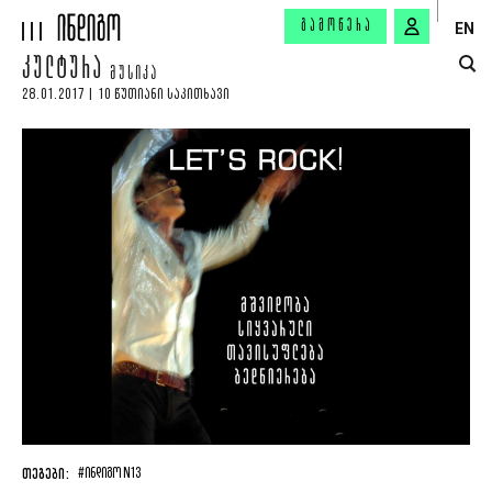
ᲒᲐᲛᲝᲬᲔᲠᲐ
EN
ᲙᲣᲚᲢᲣᲠᲐ
ᲛᲣᲡᲘᲙᲐ
28.01.2017 | 10 ᲬᲣᲗᲘᲐᲜᲘ ᲡᲐᲙᲘᲗᲮᲐᲕᲘ
ᲗᲔᲒᲔᲑᲘ:
#ᲘᲜᲓᲘᲒᲝ N13