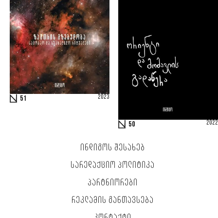
2023
51
2022
50
ᲘᲜᲓᲘᲒᲝᲡ ᲨᲔᲡᲐᲮᲔᲑ
ᲡᲐᲠᲔᲓᲐᲥᲪᲘᲝ ᲞᲝᲚᲘᲢᲘᲙᲐ
ᲞᲐᲠᲢᲜᲘᲝᲠᲔᲑᲘ
ᲠᲔᲙᲚᲐᲛᲘᲡ ᲒᲐᲜᲗᲐᲕᲡᲔᲑᲐ