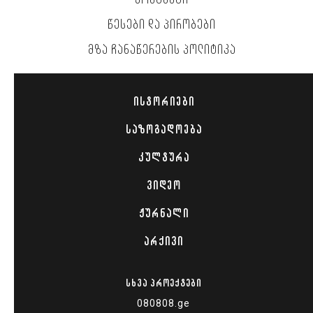
ᲙᲝᲜᲢᲐᲥᲢᲘ
ᲬᲔᲡᲔᲑᲘ ᲓᲐ ᲞᲘᲠᲝᲑᲔᲑᲘ
ᲛᲖᲐ ᲩᲐᲜᲐᲬᲔᲠᲔᲑᲘᲡ ᲞᲝᲚᲘᲢᲘᲙᲐ
ᲘᲡᲢᲝᲠᲘᲔᲑᲘ
ᲡᲐᲖᲝᲒᲐᲓᲝᲔᲑᲐ
ᲙᲣᲚᲢᲣᲠᲐ
ᲕᲘᲓᲔᲝ
ᲟᲣᲠᲜᲐᲚᲘ
ᲐᲠᲥᲘᲕᲘ
ᲡᲮᲕᲐ ᲞᲠᲝᲔᲥᲢᲔᲑᲘ
080808.ge