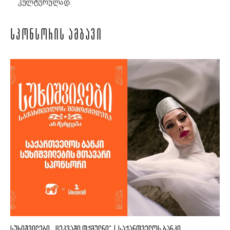
კულტურულად.
ᲡᲞᲝᲜᲡᲝᲠᲘᲡ ᲐᲛᲑᲐᲕᲘ
ᲡᲣᲮᲘᲨᲕᲘᲚᲔᲑᲘ, „ᲪᲔᲙᲕᲐᲨᲘ ᲗᲥᲛᲣᲚᲜᲘ“ | ᲡᲐᲥᲐᲠᲗᲕᲔᲚᲝᲡ ᲑᲐᲜᲙᲘ,