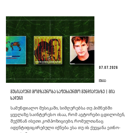
07.07.2026
ᲛᲣᲡᲘᲙᲐ
ᲛᲣᲡᲘᲙᲐᲚᲣᲠᲘ ᲛᲝᲒᲖᲐᲣᲠᲝᲑᲐ ᲡᲐᲤᲔᲮᲑᲣᲠᲗᲝ ᲛᲣᲜᲓᲘᲐᲚᲔᲑᲖᲔ | ᲒᲘᲐ
ᲮᲐᲓᲣᲠᲘ
სამუნდიალო მუსიკაში, სიმღერებსა თუ ჰიმნებში
ყველაზე საინტერესო ისაა, რომ ავტორები ცდილობენ,
შექმნან ისეთი კომპოზიციები, რომელთანაც
იდენტიფიცირებული იქნება ესა თუ ის ქვეყანა ეთნო-