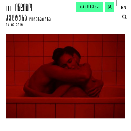
ᲒᲐᲛᲝᲬᲔᲠᲐ
EN
ᲙᲣᲚᲢᲣᲠᲐ
ᲚᲘᲢᲔᲠᲐᲢᲣᲠᲐ
04.02.2019