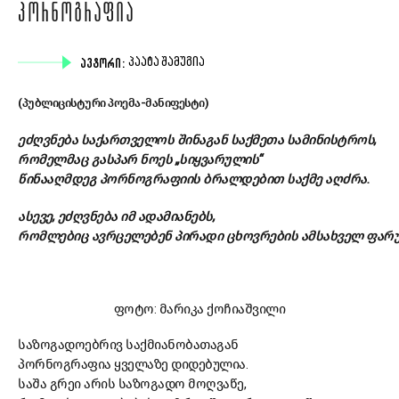
ᲞᲝᲠᲜᲝᲒᲠᲐᲤᲘᲐ
ᲐᲕᲢᲝᲠᲘ:
ᲞᲐᲐᲢᲐ ᲨᲐᲛᲣᲒᲘᲐ
(პუბლიცისტური პოემა-მანიფესტი)
ეძღვნება
საქართველოს
შინაგან
საქმეთა
სამინისტროს
,
რომელმაც
გასპარ
ნოეს
„
სიყვარულის
“
წინააღმდეგ
პორნოგრაფიის
ბრალდებით
საქმე
აღძრა
.
ასევე
,
ეძღვნება
იმ
ადამიანებს
,
რომლებიც
ავრცელებენ
პირადი
ცხოვრების
ამსახველ
ფარ
ფოტო: მარიკა ქოჩიაშვილი
საზოგადოებრივ საქმიანობათაგან
პორნოგრაფია ყველაზე დიდებულია.
საშა გრეი არის საზოგადო მოღვაწე,