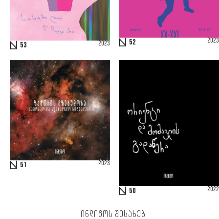
2023
52
2023
53
2023
51
2022
50
ᲘᲜᲓᲘᲒᲝᲡ ᲨᲔᲡᲐᲮᲔᲑ