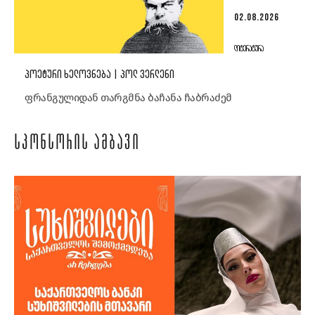
02.08.2026
ᲚᲘᲢᲔᲠᲐᲢᲣᲠᲐ
ᲞᲝᲔᲢᲣᲠᲘ ᲮᲔᲚᲝᲕᲜᲔᲑᲐ | ᲞᲝᲚ ᲕᲔᲠᲚᲔᲜᲘ
ფრანგულიდან თარგმნა ბაჩანა ჩაბრაძემ
ᲡᲞᲝᲜᲡᲝᲠᲘᲡ ᲐᲛᲑᲐᲕᲘ