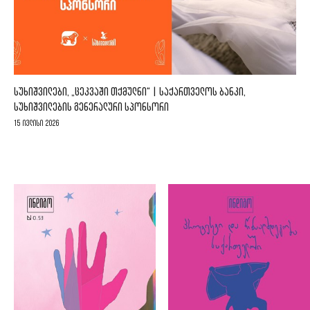
ᲡᲣᲮᲘᲨᲕᲘᲚᲔᲑᲘ, „ᲪᲔᲙᲕᲐᲨᲘ ᲗᲥᲛᲣᲚᲜᲘ“ | ᲡᲐᲥᲐᲠᲗᲕᲔᲚᲝᲡ ᲑᲐᲜᲙᲘ,
ᲡᲣᲮᲘᲨᲕᲘᲚᲔᲑᲘᲡ ᲒᲔᲜᲔᲠᲐᲚᲣᲠᲘ ᲡᲞᲝᲜᲡᲝᲠᲘ
15 ივლისი 2026