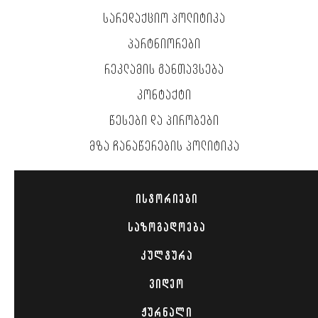
ᲡᲐᲠᲔᲓᲐᲥᲪᲘᲝ ᲞᲝᲚᲘᲢᲘᲙᲐ
ᲞᲐᲠᲢᲜᲘᲝᲠᲔᲑᲘ
ᲠᲔᲙᲚᲐᲛᲘᲡ ᲒᲐᲜᲗᲐᲕᲡᲔᲑᲐ
ᲙᲝᲜᲢᲐᲥᲢᲘ
ᲬᲔᲡᲔᲑᲘ ᲓᲐ ᲞᲘᲠᲝᲑᲔᲑᲘ
ᲛᲖᲐ ᲩᲐᲜᲐᲬᲔᲠᲔᲑᲘᲡ ᲞᲝᲚᲘᲢᲘᲙᲐ
ᲘᲡᲢᲝᲠᲘᲔᲑᲘ
ᲡᲐᲖᲝᲒᲐᲓᲝᲔᲑᲐ
ᲙᲣᲚᲢᲣᲠᲐ
ᲕᲘᲓᲔᲝ
ᲟᲣᲠᲜᲐᲚᲘ