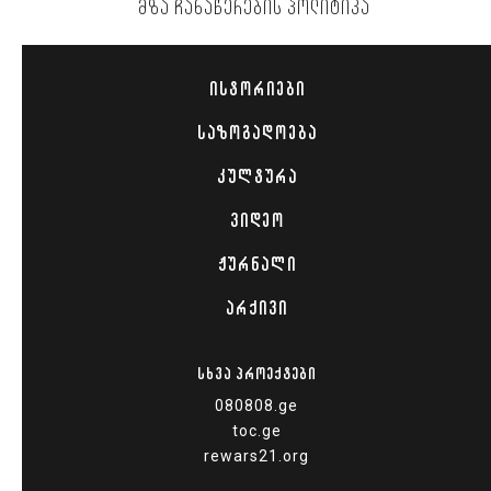
ᲛᲖᲐ ᲩᲐᲜᲐᲬᲔᲠᲔᲑᲘᲡ ᲞᲝᲚᲘᲢᲘᲙᲐ
ᲘᲡᲢᲝᲠᲘᲔᲑᲘ
ᲡᲐᲖᲝᲒᲐᲓᲝᲔᲑᲐ
ᲙᲣᲚᲢᲣᲠᲐ
ᲕᲘᲓᲔᲝ
ᲟᲣᲠᲜᲐᲚᲘ
ᲐᲠᲥᲘᲕᲘ
ᲡᲮᲕᲐ ᲞᲠᲝᲔᲥᲢᲔᲑᲘ
080808.ge
toc.ge
rewars21.org