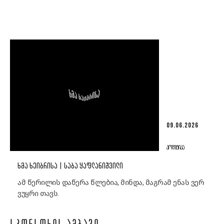
09.06.2026
ᲞᲝᲚᲘᲢᲘᲙᲐ
ᲮᲛᲐ ᲮᲔᲘᲑᲠᲘᲡᲐ | ᲡᲐᲑᲐ ᲧᲐᲤᲚᲐᲜᲘᲨᲕᲘᲚᲘ
ამ წერილის დაწერა წლებია, მინდა, მაგრამ ენას ვერ
ვუყრი თავს.