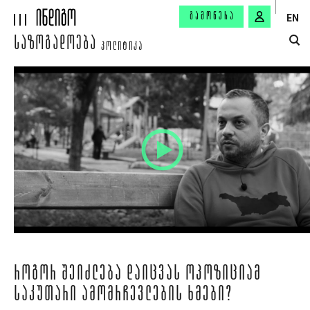
ᲒᲐᲛᲝᲬᲔᲠᲐ
EN
ᲡᲐᲖᲝᲒᲐᲓᲝᲔᲑᲐ
ᲞᲝᲚᲘᲢᲘᲙᲐ
ᲠᲝᲒᲝᲠ ᲨᲔᲘᲫᲚᲔᲑᲐ ᲓᲐᲘᲪᲕᲐᲡ ᲝᲞᲝᲖᲘᲪᲘᲐᲛ
ᲡᲐᲙᲣᲗᲐᲠᲘ ᲐᲛᲝᲛᲠᲩᲔᲕᲚᲔᲑᲘᲡ ᲮᲛᲔᲑᲘ?