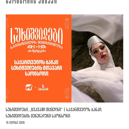
ᲡᲞᲝᲜᲡᲝᲠᲘᲡ ᲐᲛᲑᲐᲕᲘ
ᲡᲣᲮᲘᲨᲕᲘᲚᲔᲑᲘ, „ᲪᲔᲙᲕᲐᲨᲘ ᲗᲥᲛᲣᲚᲜᲘ“ | ᲡᲐᲥᲐᲠᲗᲕᲔᲚᲝᲡ ᲑᲐᲜᲙᲘ,
ᲡᲣᲮᲘᲨᲕᲘᲚᲔᲑᲘᲡ ᲒᲔᲜᲔᲠᲐᲚᲣᲠᲘ ᲡᲞᲝᲜᲡᲝᲠᲘ
15 ივლისი 2026