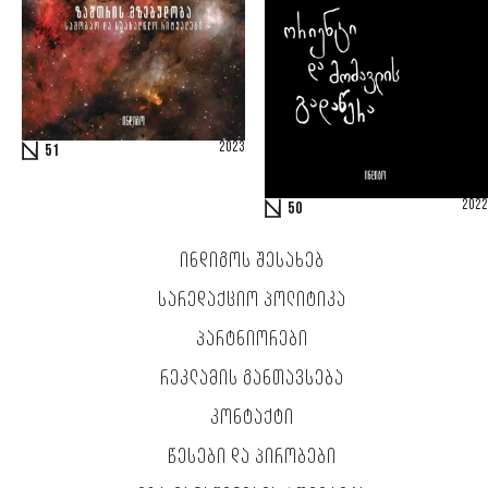
2023
51
2022
50
ᲘᲜᲓᲘᲒᲝᲡ ᲨᲔᲡᲐᲮᲔᲑ
ᲡᲐᲠᲔᲓᲐᲥᲪᲘᲝ ᲞᲝᲚᲘᲢᲘᲙᲐ
ᲞᲐᲠᲢᲜᲘᲝᲠᲔᲑᲘ
ᲠᲔᲙᲚᲐᲛᲘᲡ ᲒᲐᲜᲗᲐᲕᲡᲔᲑᲐ
ᲙᲝᲜᲢᲐᲥᲢᲘ
ᲬᲔᲡᲔᲑᲘ ᲓᲐ ᲞᲘᲠᲝᲑᲔᲑᲘ