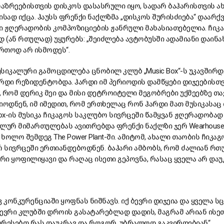
ოაზრეებისთვის დისკოს დასასრული იყო, სადარ ბაჰარისთვის ა
სად იქცა. ჰაუსს ფრენქი ნაქლზმა „დისკოს შურისძიება“ დაარქვ
ი ჟღერადობის კომპოზიციების ჟანრული მახასიათებელია. ჩიკ
 (ან რთულად) უყურებს: „შეიძლება ავტობუსში ადამიანი დაინახო
აერთოდ არ ისმოდეს“.
სიკალური გამოცდილება ცნობილ კლუბ „Music Box“-ს უკავშირდებ
არდი რეზიდენტობდა. ჰარდი იმ პერიოდის დამწყები დიჯეებისთ
ნ, რომ დერიკ მეი და მისი დეტროიტელი მეგობრები უქმეებზე თ
იოდნენ, იმ იმედით, რომ ერთხელაც რონ ჰარდი მათ მუსიკასაც 
Box-ის მუსიკა ჩიკაგოს საკლუბო სივრცეში წამყვან ჟღერადობა
კალურ მიმართულებას ავითრებდა ფრენქი ნაქლზი ჯერ Wearhous
, ხოლო შემდეგ The Power Plant-ში. ამიტომ, ახალი თაობის ჩიკა
 სივრცეში ერთიანდებოდნენ. ბაჰარი ამბობს, რომ ძალიან რთ
ი ყოფილიყავი და რაღაც ისეთი გეპოვნა, რასაც ყველა არ დაუ
 კონკურენციაში ყოფნას ნიშნავს. იქ ბევრი დიჯეია და ყველა სც
ევრი კლუბში დროის გასატარებლად დადის, მაგრამ არიან ისეთე
ერესებთ რას დაუკრავ და როგორ. უბრალოდ გაკვირდებიან“.