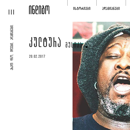
ᲘᲡᲢᲝᲠᲘᲔᲑᲘ
ᲐᲓᲐᲛᲘᲐᲜᲔᲑᲘ
ᲐᲮᲐᲚᲘ ᲓᲠᲝ, ᲘᲓᲔᲔᲑᲘ, ᲐᲓᲐᲛᲘᲐᲜᲔᲑᲘ.
ᲙᲣᲚᲢᲣᲠᲐ
ᲛᲣᲡᲘᲙᲐ
20.02.2017