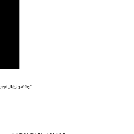
ლუბ „მტკვარზე“