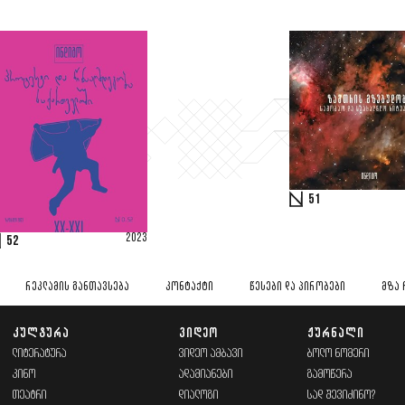
51
2023
52
ᲠᲔᲙᲚᲐᲛᲘᲡ ᲒᲐᲜᲗᲐᲕᲡᲔᲑᲐ
ᲙᲝᲜᲢᲐᲥᲢᲘ
ᲬᲔᲡᲔᲑᲘ ᲓᲐ ᲞᲘᲠᲝᲑᲔᲑᲘ
ᲛᲖᲐ 
ᲙᲣᲚᲢᲣᲠᲐ
ᲕᲘᲓᲔᲝ
ᲟᲣᲠᲜᲐᲚᲘ
ᲚᲘᲢᲔᲠᲐᲢᲣᲠᲐ
ᲕᲘᲓᲔᲝ ᲐᲛᲑᲐᲕᲘ
ᲑᲝᲚᲝ ᲜᲝᲛᲔᲠᲘ
ᲙᲘᲜᲝ
ᲐᲓᲐᲛᲘᲐᲜᲔᲑᲘ
ᲒᲐᲛᲝᲬᲔᲠᲐ
ᲗᲔᲐᲢᲠᲘ
ᲓᲘᲐᲚᲝᲒᲘ
ᲡᲐᲓ ᲨᲔᲕᲘᲫᲘᲜᲝ?