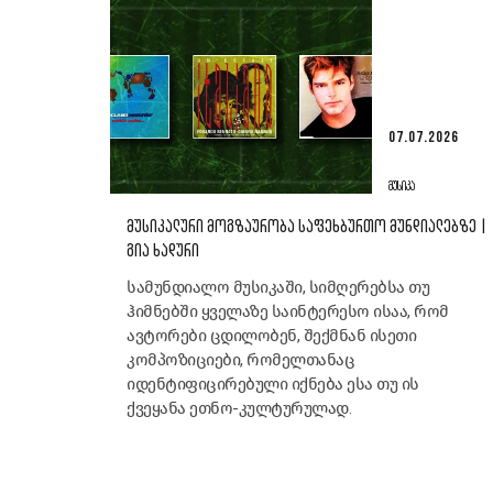
07.07.2026
ᲛᲣᲡᲘᲙᲐ
ᲛᲣᲡᲘᲙᲐᲚᲣᲠᲘ ᲛᲝᲒᲖᲐᲣᲠᲝᲑᲐ ᲡᲐᲤᲔᲮᲑᲣᲠᲗᲝ ᲛᲣᲜᲓᲘᲐᲚᲔᲑᲖᲔ |
ᲒᲘᲐ ᲮᲐᲓᲣᲠᲘ
სამუნდიალო მუსიკაში, სიმღერებსა თუ
ჰიმნებში ყველაზე საინტერესო ისაა, რომ
ავტორები ცდილობენ, შექმნან ისეთი
კომპოზიციები, რომელთანაც
იდენტიფიცირებული იქნება ესა თუ ის
ქვეყანა ეთნო-კულტურულად.