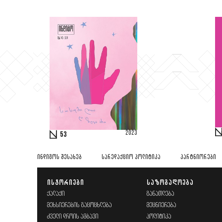
2023
53
ᲘᲜᲓᲘᲒᲝᲡ ᲨᲔᲡᲐᲮᲔᲑ
ᲡᲐᲠᲔᲓᲐᲥᲪᲘᲝ ᲞᲝᲚᲘᲢᲘᲙᲐ
ᲞᲐᲠᲢᲜᲘᲝᲠᲔᲑᲘ
ᲘᲡᲢᲝᲠᲘᲔᲑᲘ
ᲡᲐᲖᲝᲒᲐᲓᲝᲔᲑᲐ
ᲥᲐᲚᲐᲥᲘ
ᲒᲐᲜᲐᲗᲚᲔᲑᲐ
ᲛᲔᲮᲡᲘᲔᲠᲔᲑᲘᲡ ᲒᲐᲪᲝᲪᲮᲚᲔᲑᲐ
ᲛᲔᲪᲜᲘᲔᲠᲔᲑᲐ
ᲫᲕᲔᲚᲘ ᲓᲠᲝᲘᲡ ᲐᲛᲑᲐᲕᲘ
ᲞᲝᲚᲘᲢᲘᲙᲐ