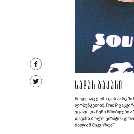
ᲡᲐᲓᲐᲠ ᲑᲐᲰᲐᲠᲘ
როდესაც ქომისკის პარკში ს
ლოზუნგებით), Fred P გაკვი
ვიყავი და ჩემი მშობლები ა
თავისი ბოლო ვიზიტის დროს
ძალიან მიკვირდა.“