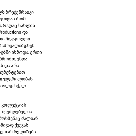
ლზ ბრექენრაიჯი
ადგილას რომ
ი, რაღაც სახლის
oductions და
რთი ჩიკაგოელი
დ ჩამოყალიბდნენ.
ბებში ისმოდა, ერთი
უბრობთ, უნდა
ს და არა
რუმენტებით
ე გულგრილობას
ის ოლდ სქულ
ს კოლექციას
ა. შეუძლებელია
 მოსმენაც ძალიან
მივად ქექვას
აკუთარ რელიზებს