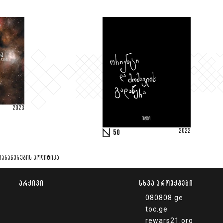
2023
2022
50
ᲩᲐᲜᲐᲬᲔᲠᲔᲑᲘᲡ ᲞᲝᲚᲘᲢᲘᲙᲐ
ᲐᲠᲥᲘᲕᲘ
ᲡᲮᲕᲐ ᲞᲠᲝᲔᲥᲢᲔᲑᲘ
080808.ge
toc.ge
rewars21.org