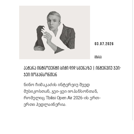
03.07.2026
ᲛᲣᲡᲘᲙᲐ
ᲞᲐᲢᲐᲠᲐ ᲘᲜᲢᲠᲝᲕᲔᲠᲢᲘ ᲑᲘᲭᲘ ᲓᲘᲓ ᲡᲪᲔᲜᲐᲖᲔ | ᲘᲜᲢᲔᲠᲕᲘᲣ ᲯᲔᲘ-
ᲯᲔᲘ ᲘᲝᲰᲐᲜᲡᲝᲜᲗᲐᲜ
ნინო ჩიმაკაძის ინტერვიუ შვედ
მუსიკოსთან, ჯეი-ჯეი იოჰანსონთან,
რომელიც Tbilisi Open Air 2026-ის ერთ-
ერთი ჰედლაინერია.