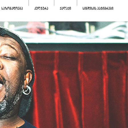
ᲡᲐᲖᲝᲒᲐᲓᲝᲔᲑᲐ
ᲙᲣᲚᲢᲣᲠᲐ
ᲥᲐᲚᲐᲥᲘ
ᲡᲘᲜᲓᲘᲡᲘᲡ ᲞᲐᲢᲘᲛᲠᲔᲑᲘ