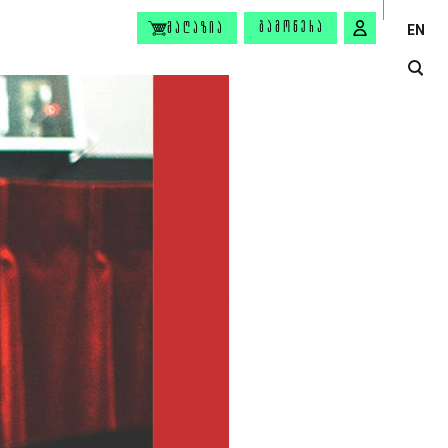
ᲒᲐᲛᲝᲬᲔᲠᲐ
ᲛᲐᲦᲐᲖᲘᲐ
EN