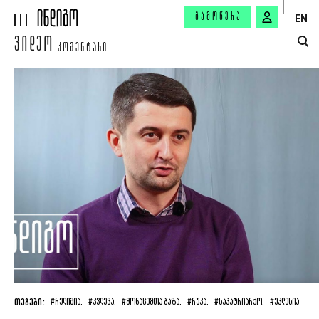
ᲒᲐᲛᲝᲬᲔᲠᲐ
EN
ᲕᲘᲓᲔᲝ
ᲙᲝᲛᲔᲜᲢᲐᲠᲘ
ᲗᲔᲒᲔᲑᲘ:
#ᲠᲔᲚᲘᲒᲘᲐ,
#ᲙᲕᲚᲔᲕᲐ,
#ᲛᲝᲜᲐᲪᲔᲛᲗᲐ ᲑᲐᲖᲐ,
#ᲠᲣᲙᲐ,
#ᲡᲐᲞᲐᲢᲠᲘᲐᲠᲥᲝ,
#ᲔᲙᲚᲔᲡᲘᲐ