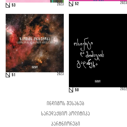
2023
52
2023
53
2023
51
2022
50
ᲘᲜᲓᲘᲒᲝᲡ ᲨᲔᲡᲐᲮᲔᲑ
ᲡᲐᲠᲔᲓᲐᲥᲪᲘᲝ ᲞᲝᲚᲘᲢᲘᲙᲐ
ᲞᲐᲠᲢᲜᲘᲝᲠᲔᲑᲘ