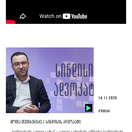
14.11.2025
ᲙᲝᲛᲔᲜᲢᲐᲠᲘ
ᲨᲝᲗᲐ ᲗᲣᲗᲑᲔᲠᲘᲫᲔ | ᲡᲘᲜᲓᲘᲡᲘᲡ ᲐᲓᲕᲝᲙᲐᲢᲘ
„სინდისის ადვოკატი“ - ადვოკატების ამბები სინდისის