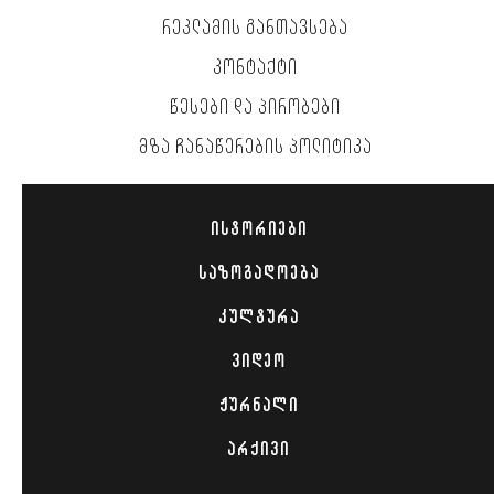
ᲠᲔᲙᲚᲐᲛᲘᲡ ᲒᲐᲜᲗᲐᲕᲡᲔᲑᲐ
ᲙᲝᲜᲢᲐᲥᲢᲘ
ᲬᲔᲡᲔᲑᲘ ᲓᲐ ᲞᲘᲠᲝᲑᲔᲑᲘ
ᲛᲖᲐ ᲩᲐᲜᲐᲬᲔᲠᲔᲑᲘᲡ ᲞᲝᲚᲘᲢᲘᲙᲐ
ᲘᲡᲢᲝᲠᲘᲔᲑᲘ
ᲡᲐᲖᲝᲒᲐᲓᲝᲔᲑᲐ
ᲙᲣᲚᲢᲣᲠᲐ
ᲕᲘᲓᲔᲝ
ᲟᲣᲠᲜᲐᲚᲘ
ᲐᲠᲥᲘᲕᲘ