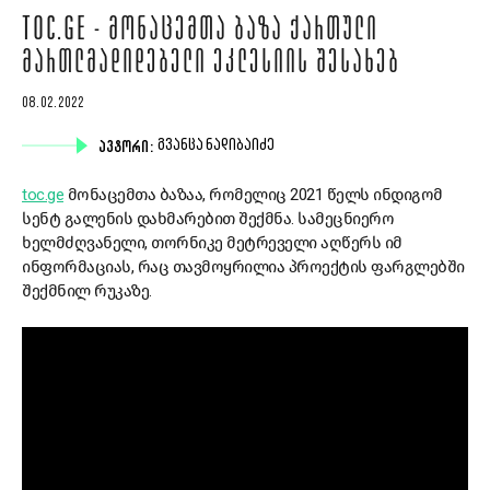
TOC.GE - ᲛᲝᲜᲐᲪᲔᲛᲗᲐ ᲑᲐᲖᲐ ᲥᲐᲠᲗᲣᲚᲘ
ᲛᲐᲠᲗᲚᲛᲐᲓᲘᲓᲔᲑᲔᲚᲘ ᲔᲙᲚᲔᲡᲘᲘᲡ ᲨᲔᲡᲐᲮᲔᲑ
08.02.2022
ᲐᲕᲢᲝᲠᲘ:
ᲒᲕᲐᲜᲪᲐ ᲜᲐᲓᲘᲑᲐᲘᲫᲔ
toc.ge
მონაცემთა ბაზაა, რომელიც 2021 წელს ინდიგომ
სენტ გალენის დახმარებით შექმნა. სამეცნიერო
ხელმძღვანელი, თორნიკე მეტრეველი აღწერს იმ
ინფორმაციას, რაც თავმოყრილია პროექტის ფარგლებში
შექმნილ რუკაზე.