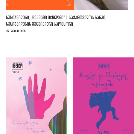
ᲡᲣᲮᲘᲨᲕᲘᲚᲔᲑᲘ, „ᲪᲔᲙᲕᲐᲨᲘ ᲗᲥᲛᲣᲚᲜᲘ“ | ᲡᲐᲥᲐᲠᲗᲕᲔᲚᲝᲡ ᲑᲐᲜᲙᲘ,
ᲡᲣᲮᲘᲨᲕᲘᲚᲔᲑᲘᲡ ᲒᲔᲜᲔᲠᲐᲚᲣᲠᲘ ᲡᲞᲝᲜᲡᲝᲠᲘ
15 ივლისი 2026