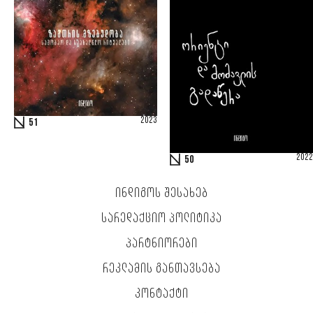
2023
51
2022
50
ᲘᲜᲓᲘᲒᲝᲡ ᲨᲔᲡᲐᲮᲔᲑ
ᲡᲐᲠᲔᲓᲐᲥᲪᲘᲝ ᲞᲝᲚᲘᲢᲘᲙᲐ
ᲞᲐᲠᲢᲜᲘᲝᲠᲔᲑᲘ
ᲠᲔᲙᲚᲐᲛᲘᲡ ᲒᲐᲜᲗᲐᲕᲡᲔᲑᲐ
ᲙᲝᲜᲢᲐᲥᲢᲘ