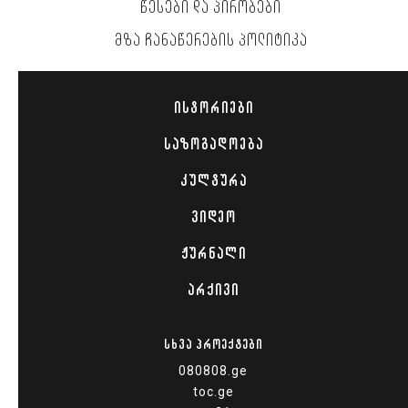
ᲬᲔᲡᲔᲑᲘ ᲓᲐ ᲞᲘᲠᲝᲑᲔᲑᲘ
ᲛᲖᲐ ᲩᲐᲜᲐᲬᲔᲠᲔᲑᲘᲡ ᲞᲝᲚᲘᲢᲘᲙᲐ
ᲘᲡᲢᲝᲠᲘᲔᲑᲘ
ᲡᲐᲖᲝᲒᲐᲓᲝᲔᲑᲐ
ᲙᲣᲚᲢᲣᲠᲐ
ᲕᲘᲓᲔᲝ
ᲟᲣᲠᲜᲐᲚᲘ
ᲐᲠᲥᲘᲕᲘ
ᲡᲮᲕᲐ ᲞᲠᲝᲔᲥᲢᲔᲑᲘ
080808.ge
toc.ge