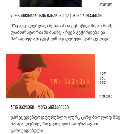
ᲚᲘᲢᲔᲠᲐᲢᲣᲠᲐ
ᲓᲔᲤᲠᲐᲒᲛᲔᲜᲢᲐᲢᲝᲠᲘᲡ ᲩᲐᲜᲐᲬᲔᲠᲘ 02 | ᲖᲣᲠᲐ ᲯᲘᲨᲙᲐᲠᲘᲐᲜᲘ
მზე აუცილებლად შესანახია გენეტიკაში, ან რამე
ლაბორატორიაში მაინც - ჩვენ გვჭირდება ეს
მარადიულად ცეცხლმოკიდებული ვარსკვლავი.
ᲘᲕᲚ
05,
2021
ᲚᲘᲢᲔᲠᲐᲢᲣᲠᲐ
ᲯᲝᲜ ᲛᲐᲣᲖᲔᲠᲘ | ᲖᲣᲠᲐ ᲯᲘᲨᲙᲐᲠᲘᲐᲜᲘ
უპრეცედენტოდ უღრუბლო ლურჯ ცაზე მხოლოდ მზე
ჩანდა, დებილური ყვითელი ნათურასავით
გამოკიდებული.