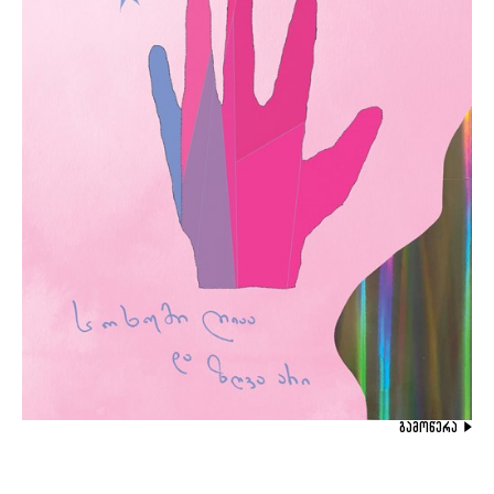
ᲒᲐᲛᲝᲬᲔᲠᲐ