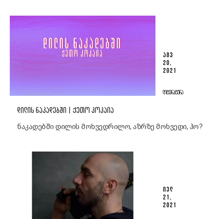
ᲐᲒᲕ
20,
2021
ᲚᲘᲢᲔᲠᲐᲢᲣᲠᲐ
ᲓᲘᲚᲘᲡ ᲜᲐᲙᲐᲓᲔᲑᲨᲘ | ᲥᲔᲗᲝ ᲙᲝᲙᲐᲘᲐ
ნაკადებში დილის მოხვედრილო, აზრზე მოხვედი, ჰო?
ᲘᲕᲚ
21,
2021