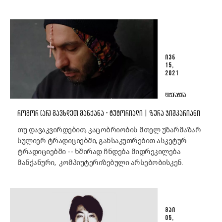
ᲘᲕᲜ
15,
2021
ᲚᲘᲢᲔᲠᲐᲢᲣᲠᲐ
ᲠᲝᲒᲝᲠ (ᲐᲠ) ᲒᲐᲕᲮᲓᲔᲗ ᲛᲐᲜᲥᲐᲜᲐ - ᲢᲣᲢᲝᲠᲘᲐᲚᲘ | ᲖᲣᲠᲐ ᲯᲘᲨᲙᲐᲠᲘᲐᲜᲘ
თუ დავაკვირდებით, კაცობრიობის მთელ უზარმაზარ
სულიერ ტრადიციებში, განსაკუთრებით ასკეტურ
ტრადიციებში -- ხშირად ჩნდება მიდრეკილება
მანქანური, კომპიუტერიზებული არსებობისკენ.
ᲛᲐᲘ
05,