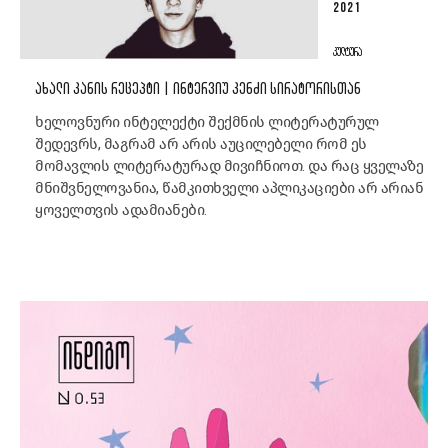
2021
ᲙᲣᲚᲢᲣᲠᲐ
ᲐᲮᲐᲚᲘ ᲙᲐᲜᲘᲡ ᲠᲔᲪᲔᲞᲢᲘ | ᲘᲜᲢᲔᲠᲕᲘᲣ ᲙᲔᲜᲫᲘ ᲡᲘᲠᲐᲢᲝᲠᲘᲡᲗᲐᲜ
ხელოვნური ინტელექტი შექმნის ლიტერატურულ
შედევრს, მაგრამ არ არის აუცილებელი რომ ეს
მომავლის ლიტერატურად მივიჩნიოთ. და რაც ყველაზე
მნიშვნელოვანია, წამკითხველი აპლიკაციები არ არიან
ყოველთვის ადამიანები.