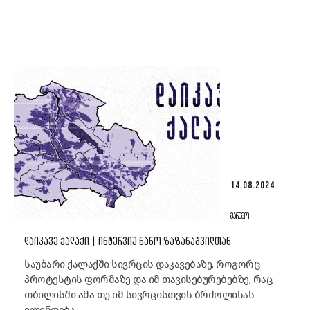
14.08.2024
ᲒᲐᲠᲔᲛᲝ
ᲓᲐᲘᲙᲐᲕᲔ ᲥᲐᲚᲐᲥᲘ | ᲘᲜᲢᲔᲠᲕᲘᲣ ᲜᲐᲜᲝ ᲖᲐᲖᲐᲜᲐᲨᲕᲘᲚᲗᲐᲜ
საუბარი ქალაქში სივრცის დაკავებაზე, როგორც
პროტესტის ფორმაზე და იმ თავისებურებებზე, რაც
თბილისში ამა თუ იმ სივრცისთვის ბრძოლისას
ვლინდება.