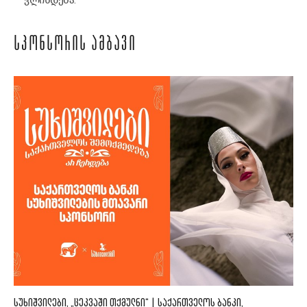
ᲡᲞᲝᲜᲡᲝᲠᲘᲡ ᲐᲛᲑᲐᲕᲘ
ᲡᲣᲮᲘᲨᲕᲘᲚᲔᲑᲘ, „ᲪᲔᲙᲕᲐᲨᲘ ᲗᲥᲛᲣᲚᲜᲘ“ | ᲡᲐᲥᲐᲠᲗᲕᲔᲚᲝᲡ ᲑᲐᲜᲙᲘ,