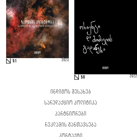
2023
51
2022
50
ᲘᲜᲓᲘᲒᲝᲡ ᲨᲔᲡᲐᲮᲔᲑ
ᲡᲐᲠᲔᲓᲐᲥᲪᲘᲝ ᲞᲝᲚᲘᲢᲘᲙᲐ
ᲞᲐᲠᲢᲜᲘᲝᲠᲔᲑᲘ
ᲠᲔᲙᲚᲐᲛᲘᲡ ᲒᲐᲜᲗᲐᲕᲡᲔᲑᲐ
ᲙᲝᲜᲢᲐᲥᲢᲘ