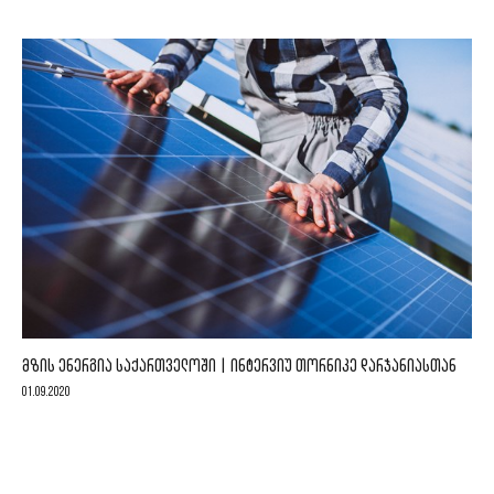
ᲛᲖᲘᲡ ᲔᲜᲔᲠᲒᲘᲐ ᲡᲐᲥᲐᲠᲗᲕᲔᲚᲝᲨᲘ | ᲘᲜᲢᲔᲠᲕᲘᲣ ᲗᲝᲠᲜᲘᲙᲔ ᲓᲐᲠᲯᲐᲜᲘᲐᲡᲗᲐᲜ
01.09.2020