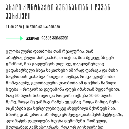
ᲐᲮᲐᲚᲘ ᲙᲝᲜᲢᲠᲐᲥᲢᲘ ᲑᲣᲜᲔᲑᲐᲡᲗᲐᲜ | ᲚᲔᲕᲐᲜ
ᲕᲔᲠᲫᲔᲣᲚᲘ
11.09.2020 | 10 ᲬᲣᲗᲘᲐᲜᲘ ᲡᲐᲙᲘᲗᲮᲐᲕᲘ
ᲐᲕᲢᲝᲠᲘ:
ᲚᲔᲕᲐᲜ ᲕᲔᲠᲫᲔᲣᲚᲘ
გლობალური დათბობა თან რეალურია, თან
აბსტრაქტული. პირდაპირ, თითქოს, მის შედეგებს ვერ
გრძნობ, მის გავლენებს დღესვე, დაუყოვნებლივ
გადასაჭრელი სხვა საკითხები ხშირად ფარავს და მისი
საფრთხის დანახვა რთულია. თუმცა, როცა ვფიქრობთ
მომავალზე, გლობალური დათბობა ამ ფიქრის ნაწილი
ხდება – როგორია დედამიწა დღეს იმასთან შედარებით,
რაც 50 წლის წინ იყო და როგორი იქნება 20-50 წლის
მერე, როცა მე უამრავ რამეს ვგეგმავ, როცა მინდა, ჩემი
ოცნებები და სურვილები უკვე ახდენილი მქონდეს? აი,
სწორედ ამ დროს, სწორედ გრძელვადიან პერსპექტივაში,
კლიმატის ცვლილება ხდება ფენომენი, რომელიც
მთლიანად განსაზღვრავს, როგორ ვიცხოვრებთ