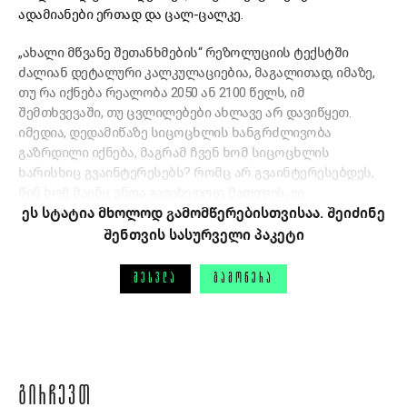
ადამიანები ერთად და ცალ-ცალკე.
„ახალი მწვანე შეთანხმების“ რეზოლუციის ტექსტში
ძალიან დეტალური კალკულაციებია, მაგალითად, იმაზე,
თუ რა იქნება რეალობა 2050 ან 2100 წელს, იმ
შემთხვევაში, თუ ცვლილებები ახლავე არ დავიწყეთ.
იმედია, დედამიწაზე სიცოცხლის ხანგრძლივობა
გაზრდილი იქნება, მაგრამ ჩვენ ხომ სიცოცხლის
ხარისხიც გვაინტერესებს? რომც არ გვაინტერესებდეს,
წინ ხომ მაინც უნდა გავიხედოთ, მათთვის, ვი
ეს სტატია მხოლოდ გამომწერებისთვისაა. შეიძინე
შენთვის სასურველი პაკეტი
ᲨᲔᲡᲕᲚᲐ
ᲒᲐᲛᲝᲬᲔᲠᲐ
ᲒᲘᲠᲩᲔᲕᲗ