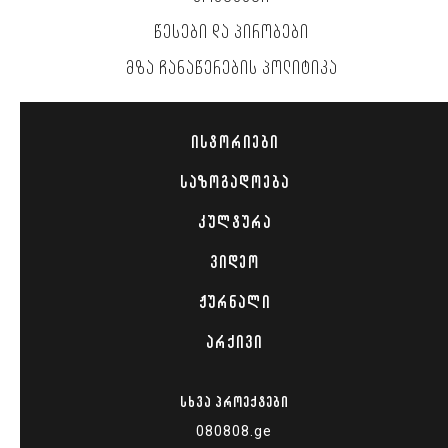
ᲬᲔᲡᲔᲑᲘ ᲓᲐ ᲞᲘᲠᲝᲑᲔᲑᲘ
ᲛᲖᲐ ᲩᲐᲜᲐᲬᲔᲠᲔᲑᲘᲡ ᲞᲝᲚᲘᲢᲘᲙᲐ
ᲘᲡᲢᲝᲠᲘᲔᲑᲘ
ᲡᲐᲖᲝᲒᲐᲓᲝᲔᲑᲐ
ᲙᲣᲚᲢᲣᲠᲐ
ᲕᲘᲓᲔᲝ
ᲟᲣᲠᲜᲐᲚᲘ
ᲐᲠᲥᲘᲕᲘ
ᲡᲮᲕᲐ ᲞᲠᲝᲔᲥᲢᲔᲑᲘ
080808.ge