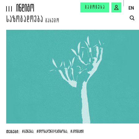
ᲒᲐᲛᲝᲬᲔᲠᲐ
EN
ᲡᲐᲖᲝᲒᲐᲓᲝᲔᲑᲐ
ᲒᲐᲠᲔᲛᲝ
ᲗᲔᲒᲔᲑᲘ:
#ᲑᲣᲜᲔᲑᲐ,
#ᲒᲚᲝᲑᲐᲚᲣᲠᲘ ᲓᲐᲗᲑᲝᲑᲐ,
#ᲙᲚᲘᲛᲐᲢᲘ