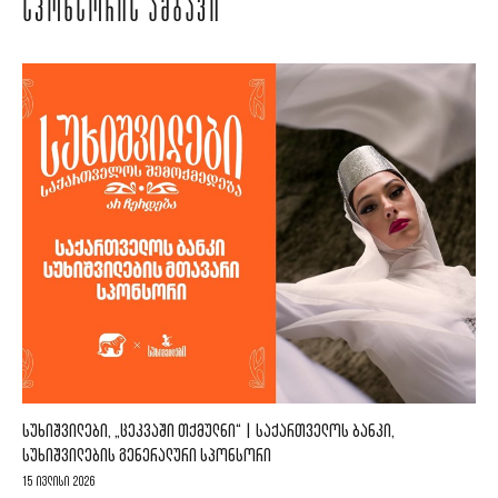
ᲡᲞᲝᲜᲡᲝᲠᲘᲡ ᲐᲛᲑᲐᲕᲘ
ᲡᲣᲮᲘᲨᲕᲘᲚᲔᲑᲘ, „ᲪᲔᲙᲕᲐᲨᲘ ᲗᲥᲛᲣᲚᲜᲘ“ | ᲡᲐᲥᲐᲠᲗᲕᲔᲚᲝᲡ ᲑᲐᲜᲙᲘ,
ᲡᲣᲮᲘᲨᲕᲘᲚᲔᲑᲘᲡ ᲒᲔᲜᲔᲠᲐᲚᲣᲠᲘ ᲡᲞᲝᲜᲡᲝᲠᲘ
15 ივლისი 2026