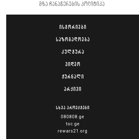
ᲛᲖᲐ ᲩᲐᲜᲐᲬᲔᲠᲔᲑᲘᲡ ᲞᲝᲚᲘᲢᲘᲙᲐ
ᲘᲡᲢᲝᲠᲘᲔᲑᲘ
ᲡᲐᲖᲝᲒᲐᲓᲝᲔᲑᲐ
ᲙᲣᲚᲢᲣᲠᲐ
ᲕᲘᲓᲔᲝ
ᲟᲣᲠᲜᲐᲚᲘ
ᲐᲠᲥᲘᲕᲘ
ᲡᲮᲕᲐ ᲞᲠᲝᲔᲥᲢᲔᲑᲘ
080808.ge
toc.ge
rewars21.org