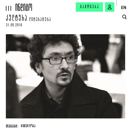
ᲒᲐᲛᲝᲬᲔᲠᲐ
EN
ᲙᲣᲚᲢᲣᲠᲐ
ᲚᲘᲢᲔᲠᲐᲢᲣᲠᲐ
31.05.2016
ᲗᲔᲒᲔᲑᲘ:
#ᲛᲬᲔᲠᲚᲝᲑᲐ