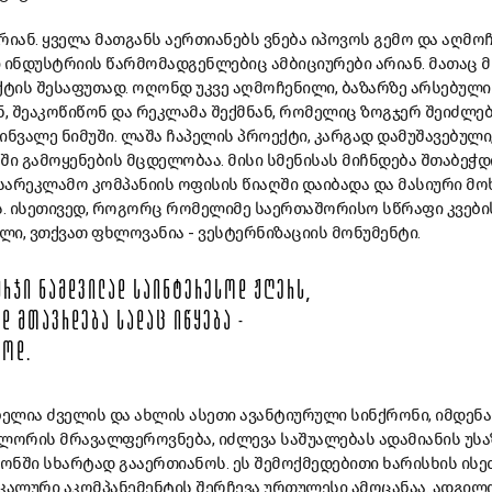
რიან. ყველა მათგანს აერთიანებს ვნება იპოვოს გემო და აღმ
 ინდუსტრიის წარმომადგენლებიც ამბიციურები არიან. მათაც მ
ტის შესაფუთად. ოღონდ უკვე აღმოჩენილი, ბაზარზე არსებული
ნ, შეაკოწიწონ და რეკლამა შექმნან, რომელიც ზოგჯერ შეიძლებ
ვალე ნიმუში. ლაშა ჩაპელის პროექტი, კარგად დამუშავებული,
 გამოყენების მცდელობაა. მისი სმენისას მიჩნდება შთაბეჭდ
სარეკლამო კომპანიის ოფისის წიაღში დაიბადა და მასიური მო
. ისეთივედ, როგორც რომელიმე საერთაშორისო სწრაფი კვები
ი, ვთქვათ ფხლოვანია - ვესტერნიზაციის მონუმენტი.
ᲣᲠᲯᲘ ᲜᲐᲛᲓᲕᲘᲚᲐᲓ ᲡᲐᲘᲜᲢᲔᲠᲔᲡᲝᲓ ᲟᲦᲔᲠᲡ,
Დ ᲛᲗᲐᲕᲠᲓᲔᲑᲐ ᲡᲐᲓᲐᲪ ᲘᲬᲧᲔᲑᲐ -
ᲚᲝᲓ.
ელია ძველის და ახლის ასეთი ავანტიურული სინქრონი, იმდენა
ორის მრავალფეროვნება, იძლევა საშუალებას ადამიანის უს
ონში სხარტად გააერთიანოს. ეს შემოქმედებითი ხარისხის ის
იკალური აკომპანემენტის შერჩევა ურთულესი ამოცანაა. ადგი