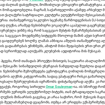
ად ძალიან დახვეწილი, მომხიბლავი ემოციური დრამატურგია. 
რო მომაჯადოებელია. მაგრამ, საქართველოში აქამდე არსებულ
ნათ ქალაქური სატრფიალო კულტურა ელექტრონულ მუსიკასთან,
რია. თანამედროვე საკლუბო სცენაზე წარმოდგენისას DJ-სთვი
თუ ლექსი, არამედ ნებისმიერი ვოკალური აკაპელით გაჯერებულ
იერებულა ვინმე ისე, რომ საცეკვაო მუხტის შენარჩუნებასთან 
ია. საცეკვაო მოედნებზე სიტყვებს მხოლოდ მაშინ აქვთ სერი
ად გაიჟღერებენ ხოლმე. ლაშას ამბიცია აშუღის თანამედროვე ა
 გადააზრებას უმიზნებს, ამიტომ მისი შეფასების ერთ-ერთ კ
ად სერიოზულად აღიქვამს კლუბების აუდიტორია მის მუსიკას.
 ჰყვება, რომ თამადას პროექტი მისთვის, საკუთარი ახალაღმოჩ
ა მუსიკაში. სინამდვილის ენერგიას ნამდვილად შეუძლია დაგა
. ნებისმიერი შემოქმედება ეგზოტიკური, ღიმილის მომგვრელი
ანოს აღქმის კატეგორიაში, სადაც ეპატაჟური რისკი გამართლდ
ოცხალი შესრულებისას იგრძნობს. დისტანციურად აღქმა კი რთ
გვაქვს, როგორიც სირიელი
Omar Souleyman
-
ია
.
ის სწორედ რო
მებს უერთებს ელექტრონულ ბიტებს, თან ტრადიციული საკრა
 ლექსის შინაარსის გაგებაც კი არაა საჭირო, რომ მუსიკის მაგ
ვს შეულამაზებლად გვაცნობს, თუმცა არ ერიდება ექსპერიმენტ