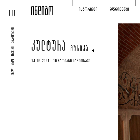
ᲘᲡᲢᲝᲠᲘᲔᲑᲘ
ᲐᲓᲐᲛᲘᲐᲜᲔᲑᲘ
ᲐᲮᲐᲚᲘ ᲓᲠᲝ, ᲘᲓᲔᲔᲑᲘ, ᲐᲓᲐᲛᲘᲐᲜᲔᲑᲘ.
ᲙᲣᲚᲢᲣᲠᲐ
ᲛᲣᲡᲘᲙᲐ
14.09.2021 | 10 ᲬᲣᲗᲘᲐᲜᲘ ᲡᲐᲙᲘᲗᲮᲐᲕᲘ