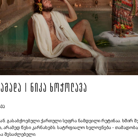
ᲐᲛᲐᲓᲐ | ᲜᲘᲙᲐ ᲮᲝᲭᲝᲚᲐᲕᲐ
ᲐᲕᲐ
ან. გასაბჭოებული ქართული სუფრა ნამდვილი რუტინაა. ხშირ შე
 არამედ წესი კარნახებს. სატრფიალო ხელოვნება - თამადობა,
აა შესაძლებელი.