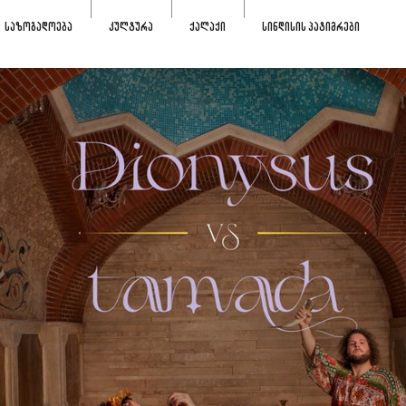
ᲡᲐᲖᲝᲒᲐᲓᲝᲔᲑᲐ
ᲙᲣᲚᲢᲣᲠᲐ
ᲥᲐᲚᲐᲥᲘ
ᲡᲘᲜᲓᲘᲡᲘᲡ ᲞᲐᲢᲘᲛᲠᲔᲑᲘ