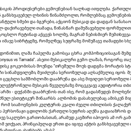
უსიკის პროდიუსერები გემოვნებიან ხალხად ითვლება. ქართულ
ნ განსხვავებულ ლხინის წინამძღოლთ, რომლებმაც გემოვნების
ნტული ხმები და ბგერები, აქციონ მუსიკად და დადგან სანახაობ
ლ-დაქირავებული თამადა, წინასწარ დამუშავებული ფორმულით
ცხლო რუტინად აქცევს ხოლმე, მაგრამ ნებისმიერ შემთხვევაშ
ს იმავე სიბრტყეზე, რომელზეც სუფრაზე მომუშავე თამადები სხე
ევდონიმით, ლაშა ჩაპელმა გამოსცა ცხრა კომპოზიციისაგან შემ
nysus vs Tamada”
.
ასეთი მუსიკალური გემო ლაშას, როგორც თავ
 დისკ ჟოკეობისას მოუნდა “თრეშული შოუს დადგმა ბორატის სტ
იჩი სინამდვილეში, შეიძლება სერიოზულად აღსაქმელიც იყოს. შ
 ცეცხლი სამშობლოში დააბრუნა და ასე მივიღეთ სერიოზული 
ელექტრონული მუსიკის წვეულებაზე მოცეკვავე აუდიტორია თბ
რში - დუქანში დააბრუნოს თან ისე, რომ გადასწვდეს მოლხენ
ნულ ესთეტიკურ შინაარსს. ალბომის დასახელებაც ამისკენ მი
, რომ სიამოვნების კულტურის კვალი ძველი თბილისის ქალაქურ
ს პერსონაჟი ცდილობს ქართული სუფრის აღქმა გადაიაზროს და
ვე საკლუბო გართობასთან, არამედ კავშირი იპოვოს ამ ორ გა
ვთქვათ, პრინციპულად ერთი და იგივე აქტის განსხვავებული 
 რამდენად ახერხებს ამას?