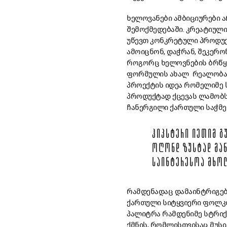
ხელოვანები ამბიციურები ა
შემოქმედებაში. კრეატიული
უწევთ კონკრეტული პროდუქ
ამოიცნონ, დაჭრან, შეკერო
როგორც ხელოვნების ბრწყინ
ფორმულის ახალ რეალობაში
პროექტის იდეა რომელიმე 
პროდუქტად ქცევას ლამობს
ჩანერგილი ქართული საჭმელ
ᲰᲘᲞᲡᲢᲔᲠᲘ ᲘᲔᲗᲘᲛ Გ
ᲝᲦᲝᲜᲓ ᲖᲣᲡᲢᲐᲓ ᲛᲐᲜ
ᲡᲐᲘᲜᲢᲔᲠᲔᲡᲝᲐ ᲛᲮᲝ
რამდენადაც დამაინტრიგებ
ქართული სიტყვიერი ფოლკლ
პალიტრა რამდენიმე სტრიქ
ქმნის, რომლისთვისაც მუს