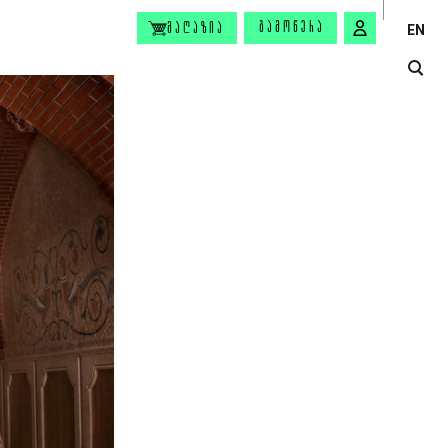
ᲒᲐᲛᲝᲬᲔᲠᲐ
ᲛᲐᲦᲐᲖᲘᲐ
EN