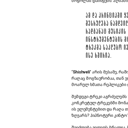
მოყოლას დაიწყებს. აღსან
ᲐᲛ ᲓᲐ ᲞᲠᲘᲜᲪᲘᲞᲨᲘ 
ᲨᲔᲡᲠᲣᲚᲔᲑᲐ ᲜᲐᲛᲓᲕᲘᲚ
ᲠᲐᲓᲒᲐᲜᲐᲪ ᲛᲣᲡᲘᲙᲘᲡ
ᲘᲜᲡᲢᲠᲣᲛᲔᲜᲢᲔᲑᲘᲡ Მ
ᲢᲠᲔᲙᲛᲐ ᲡᲐᲙᲚᲣᲑᲝ Ი
ᲘᲡᲔ ᲮᲨᲘᲠᲘᲐ.
“
Shishveli
” არის მესამე, რ
რაღაც მოგზაურობაა, თან 
მოარულ ხმათა რეპლიკები დ
შემდეგი ტრეკი აგრძელებს 
კონკრეტულ ტრეკებში მონაც
ის ელემენტებით და რაღა თქ
ზღვარს? ჰიპნოტური კინტო
შეიძლება ვიდეოს ბრალია, 