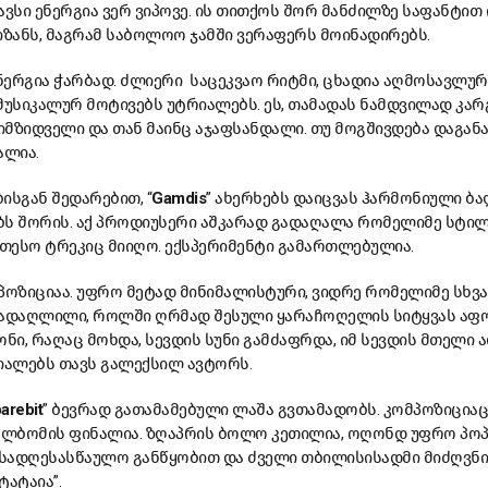
ავსი ენერგია ვერ ვიპოვე. ის თითქოს შორ მანძილზე საფანტით 
იზანს, მაგრამ საბოლოო ჯამში ვერაფერს მოინადირებს.
ს ენერგია ჭარბად. ძლიერი საცეკვაო რიტმი, ცხადია აღმოსავლუ
უსიკალურ მოტივებს უტრიალებს. ეს, თამადას ნამდვილად კარ
მიმზიდველი და თან მაინც აჯაფსანდალი. თუ მოგშივდება დაგან
ალია.
ისგან შედარებით, “
Gamdis
” ახერხებს დაიცვას ჰარმონიული ბ
ბს შორის. აქ პროდიუსერი აშკარად გადაღალა რომელიმე სტილ
ეთესო ტრეკიც მიიღო. ექსპერიმენტი გამართლებულია.
მპოზიციაა. უფრო მეტად მინიმალისტური, ვიდრე რომელიმე სხვა
გადაღლილი, როლში ღრმად შესული ყარაჩოღელის სიტყვას აფ
ი, რაღაც მოხდა, სევდის სუნი გამძაფრდა, იმ სევდის მთელი 
ალებს თავს გალექსილ ავტორს.
arebit
” ბევრად გათამამებული ლაშა გვთამადობს. კომპოზიციაც
 ალბომის ფინალია. ზღაპრის ბოლო კეთილია, ოღონდ უფრო პო
ი სადღესასწაულო განწყობით და ძველი თბილისისადმი მიძღვ
ტატაია”.