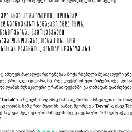
იშნავია ფანკ-რიტმული ბასის მოულოდნელი შემოსვლაც.
ᲧᲕᲔᲚᲐ ᲡᲮᲕᲐ ᲙᲝᲛᲞᲝᲖᲘᲪᲘᲘᲡ ᲪᲝᲪᲮᲚᲐᲓ
ᲐᲓ ᲡᲐᲘᲜᲢᲔᲠᲔᲡᲝ ᲡᲐᲜᲐᲮᲐᲕᲘ ᲣᲜᲓᲐ ᲘᲧᲝᲡ,
 ᲬᲐᲠᲛᲝᲔᲑᲘᲡᲐᲡ ᲒᲐᲛᲝᲧᲔᲜᲔᲑᲣᲚᲘ
ᲠᲐᲕᲐᲚᲤᲔᲠᲝᲕᲜᲔᲑᲐ, ᲗᲐᲜᲐᲪ ᲘᲡᲔ ᲠᲝᲛ
ᲔᲠᲘᲪ ᲐᲠ ᲓᲐᲙᲐᲠᲒᲝᲡ, ᲥᲐᲠᲗᲣᲚ ᲡᲪᲔᲜᲐᲖᲔ ᲐᲠᲪ
აშიც აშუღურ მაღალფარდოვნებას მოჭარბებული მუსიკალური ენე
ელექტრონული გიტარა, მცირე ელექტრონული ბიტები, იქვე ფონ
ა ლამის მუსიკალური ტრანსი დუქანში. ეს თამადას დაბრუნება 
“
Tantali”
-ის სტილს. როგორც ჩანს ალბომში არსებული ორი მთ
ვლეობს. ხან ერთი მეტობს, ხანაც მეორე. ეს “
Devna
”-ა, ისევ Te
მა უნდა მელოდიური მიხვევ-მოხვევა. უცნაური 4x4. ნუთუ აქ უკვე
?
მაგრამ ვფიქრობ,
“
Piramde
”
ყველაზე მეტად გადმოსცემს მთლია