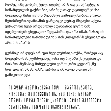
რომელიმე კონკრეტული იდენტობის თუ კონკრეტული
სინამდვილის გაქრობაა, არამედ თავად ყოფიერებისა
ზოგადად, მისი ყველა შესაძლო გამოვლინებით. არადა,
ნებისმიერი ადამიანის გარდაცვალებაც მსგავსი აქტია,
უბრალოდ ჩვენ ზრდასრულ ადამიანში უფრო მის
იდენტობებს ვხედავთ – ზედაპირს, და არა იმას, რასაც ის
სინამდვილეში წარმოადგენს. მის „როგორ“-ს ვხედავთ და
არა მის „რა“-ს.
გერნიკა იმ დღეს არ იყო ჩვეულებრივი თქმა, რომელსაც
ზოგიერთ სახელმძღვანელოსა თუ წიგნში ვხვდებით და
რის მოსმენასაც მიჩვეულები ვართ: „ომი ცუდია!“; „ნუ
ხოცავთ ერთმანეთს!“... გერნიკა იმ დღეს თავად არ
განიკითხავდა.
ᲘᲡ ᲣᲤᲠᲝ ᲒᲐᲛᲝᲪᲮᲐᲓᲔᲑᲐ ᲘᲧᲝ – ᲛᲐᲜᲘᲤᲔᲡᲢᲐᲪᲘᲐ,
ᲠᲝᲛᲔᲚᲛᲐᲪ ᲛᲐᲗᲥᲛᲔᲕᲘᲜᲐ ᲘᲡ, ᲠᲐᲪ ᲛᲔᲠᲔᲪ ᲮᲨᲘᲠᲐᲓ
ᲛᲝᲛᲓᲘᲡ ᲮᲝᲚᲛᲔ ᲗᲐᲕᲨᲘ: „ᲡᲐᲓᲦᲐᲪ ᲫᲐᲚᲘᲐᲜ ᲨᲔᲒᲕᲔᲨᲐᲚᲐ
ᲐᲓᲐᲛᲘᲐᲜᲔᲑᲡ ᲘᲡᲢᲝᲠᲘᲘᲡ ᲛᲡᲕᲚᲔᲚᲝᲑᲘᲡᲐᲡ“.