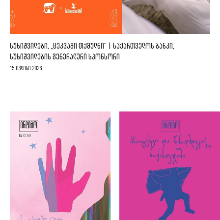
ᲡᲣᲮᲘᲨᲕᲘᲚᲔᲑᲘ, „ᲪᲔᲙᲕᲐᲨᲘ ᲗᲥᲛᲣᲚᲜᲘ“ | ᲡᲐᲥᲐᲠᲗᲕᲔᲚᲝᲡ ᲑᲐᲜᲙᲘ,
ᲡᲣᲮᲘᲨᲕᲘᲚᲔᲑᲘᲡ ᲒᲔᲜᲔᲠᲐᲚᲣᲠᲘ ᲡᲞᲝᲜᲡᲝᲠᲘ
15 ივლისი 2026