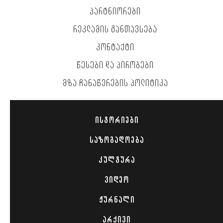
ᲞᲐᲠᲢᲜᲘᲝᲠᲔᲑᲘ
ᲠᲔᲙᲚᲐᲛᲘᲡ ᲒᲐᲜᲗᲐᲕᲡᲔᲑᲐ
ᲙᲝᲜᲢᲐᲥᲢᲘ
ᲬᲔᲡᲔᲑᲘ ᲓᲐ ᲞᲘᲠᲝᲑᲔᲑᲘ
ᲛᲖᲐ ᲩᲐᲜᲐᲬᲔᲠᲔᲑᲘᲡ ᲞᲝᲚᲘᲢᲘᲙᲐ
ᲘᲡᲢᲝᲠᲘᲔᲑᲘ
ᲡᲐᲖᲝᲒᲐᲓᲝᲔᲑᲐ
ᲙᲣᲚᲢᲣᲠᲐ
ᲕᲘᲓᲔᲝ
ᲟᲣᲠᲜᲐᲚᲘ
ᲐᲠᲥᲘᲕᲘ