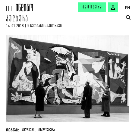
ᲒᲐᲛᲝᲬᲔᲠᲐ
EN
ᲙᲣᲚᲢᲣᲠᲐ
14.01.2018 | 5 ᲬᲣᲗᲘᲐᲜᲘ ᲡᲐᲙᲘᲗᲮᲐᲕᲘ
ᲗᲔᲒᲔᲑᲘ:
#ᲛᲣᲖᲔᲣᲛᲘ ,
#ᲮᲔᲚᲝᲕᲜᲔᲑᲐ