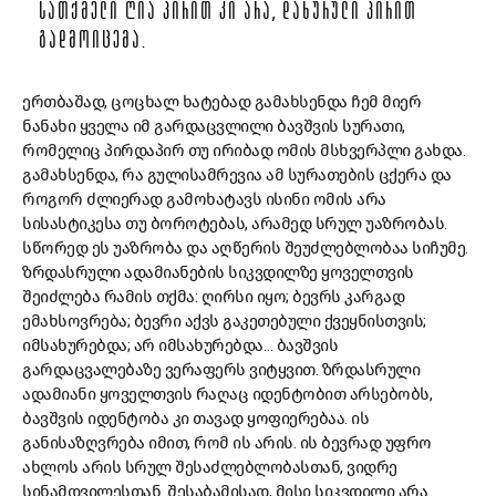
ᲡᲐᲗᲥᲛᲔᲚᲘ ᲦᲘᲐ ᲞᲘᲠᲘᲗ ᲙᲘ ᲐᲠᲐ, ᲓᲐᲮᲣᲠᲣᲚᲘ ᲞᲘᲠᲘᲗ
ᲒᲐᲓᲛᲝᲘᲪᲔᲛᲐ.
ერთბაშად, ცოცხალ ხატებად გამახსენდა ჩემ მიერ
ნანახი ყველა იმ გარდაცვლილი ბავშვის სურათი,
რომელიც პირდაპირ თუ ირიბად ომის მსხვერპლი გახდა.
გამახსენდა, რა გულისამრევია ამ სურათების ცქერა და
როგორ ძლიერად გამოხატავს ისინი ომის არა
სისასტიკესა თუ ბოროტებას, არამედ სრულ უაზრობას.
სწორედ ეს უაზრობა და აღწერის შეუძლებლობაა სიჩუმე.
ზრდასრული ადამიანების სიკვდილზე ყოველთვის
შეიძლება რამის თქმა: ღირსი იყო; ბევრს კარგად
ემახსოვრება; ბევრი აქვს გაკეთებული ქვეყნისთვის;
იმსახურებდა; არ იმსახურებდა… ბავშვის
გარდაცვალებაზე ვერაფერს ვიტყვით. ზრდასრული
ადამიანი ყოველთვის რაღაც იდენტობით არსებობს,
ბავშვის იდენტობა კი თავად ყოფიერებაა. ის
განისაზღვრება იმით, რომ ის არის. ის ბევრად უფრო
ახლოს არის სრულ შესაძლებლობასთან, ვიდრე
სინამდვილესთან. შესაბამისად, მისი სიკვდილი არა