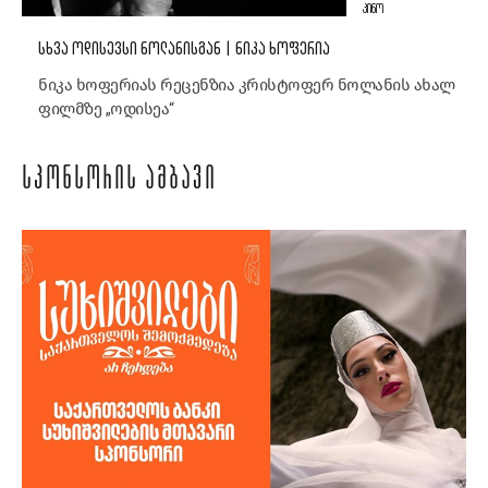
ᲙᲘᲜᲝ
ᲡᲮᲕᲐ ᲝᲓᲘᲡᲔᲕᲡᲘ ᲜᲝᲚᲐᲜᲘᲡᲒᲐᲜ | ᲜᲘᲙᲐ ᲮᲝᲤᲔᲠᲘᲐ
ნიკა ხოფერიას რეცენზია კრისტოფერ ნოლანის ახალ
ფილმზე „ოდისეა“
ᲡᲞᲝᲜᲡᲝᲠᲘᲡ ᲐᲛᲑᲐᲕᲘ