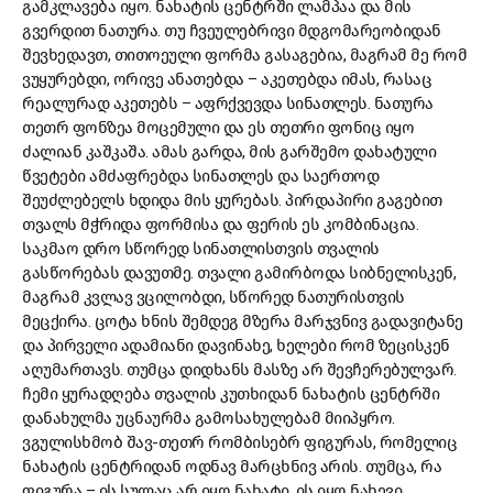
გამკლავება იყო. ნახატის ცენტრში ლამპაა და მის
გვერდით ნათურა. თუ ჩვეულებრივი მდგომარეობიდან
შევხედავთ, თითოეული ფორმა გასაგებია, მაგრამ მე რომ
ვუყურებდი, ორივე ანათებდა – აკეთებდა იმას, რასაც
რეალურად აკეთებს – აფრქვევდა სინათლეს. ნათურა
თეთრ ფონზეა მოცემული და ეს თეთრი ფონიც იყო
ძალიან კაშკაშა. ამას გარდა, მის გარშემო დახატული
წვეტები ამძაფრებდა სინათლეს და საერთოდ
შეუძლებელს ხდიდა მის ყურებას. პირდაპირი გაგებით
თვალს მჭრიდა ფორმისა და ფერის ეს კომბინაცია.
საკმაო დრო სწორედ სინათლისთვის თვალის
გასწორებას დავუთმე. თვალი გამირბოდა სიბნელისკენ,
მაგრამ კვლავ ვცილობდი, სწორედ ნათურისთვის
მეცქირა. ცოტა ხნის შემდეგ მზერა მარჯვნივ გადავიტანე
და პირველი ადამიანი დავინახე, ხელები რომ ზეცისკენ
აღუმართავს. თუმცა დიდხანს მასზე არ შევჩერებულვარ.
ჩემი ყურადღება თვალის კუთხიდან ნახატის ცენტრში
დანახულმა უცნაურმა გამოსახულებამ მიიპყრო.
ვგულისხმობ შავ-თეთრ რომბისებრ ფიგურას, რომელიც
ნახატის ცენტრიდან ოდნავ მარცხნივ არის. თუმცა, რა
ფიგურა – ის სულაც არ იყო ნახატი, ის იყო ნახევი