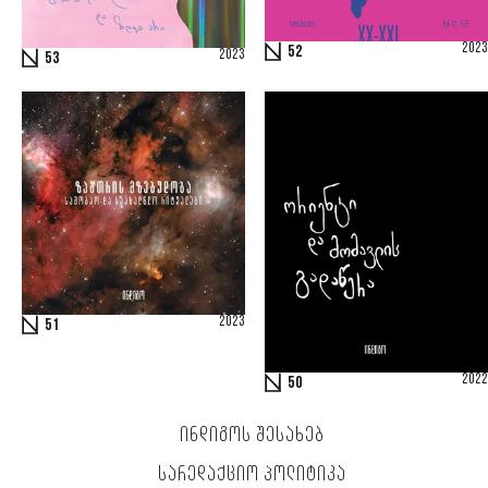
2023
52
2023
53
2023
51
2022
50
ᲘᲜᲓᲘᲒᲝᲡ ᲨᲔᲡᲐᲮᲔᲑ
ᲡᲐᲠᲔᲓᲐᲥᲪᲘᲝ ᲞᲝᲚᲘᲢᲘᲙᲐ