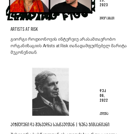
23,
2023
ᲕᲘᲓᲔᲝ ᲐᲛᲑᲐᲕᲘ
ARTISTS AT RISK
გიორგი როდიონოვის ინტერვიუ არასამთავრობო
ორგანიზაციის Artists at Risk თანადამფუძნებელ მარიტა
მუკონენთან.
ᲓᲔᲙ
06,
2022
ᲙᲣᲚᲢᲣᲠᲐ
ᲐᲚᲢᲨᲣᲚᲔᲠᲘ ᲓᲐ ᲨᲔᲮᲕᲔᲓᲠᲐ ᲡᲐᲡᲬᲐᲣᲚᲗᲐᲜ | ᲖᲣᲠᲐ ᲯᲘᲨᲙᲐᲠᲘᲐᲜᲘ