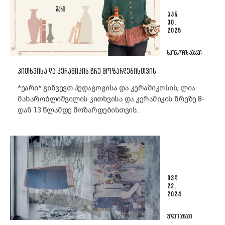
ᲐᲞᲠ
30,
2025
ᲡᲞᲝᲜᲡᲝᲠᲘᲡ ᲐᲛᲑᲐᲕᲘ
ᲙᲘᲗᲮᲕᲘᲡᲐ ᲓᲐ ᲙᲔᲠᲐᲛᲘᲙᲘᲡ ᲬᲠᲔ ᲛᲝᲖᲐᲠᲓᲔᲑᲘᲡᲗᲕᲘᲡ
*ეარი* გიწვევთ პედაგოგისა და კერამიკოსის, ლია
მახარობლიშვილის კითხვისა და კერამიკის წრეზე 8-
დან 13 წლამდე მოზარდებისთვის.
ᲘᲕᲚ
22,
2024
ᲕᲘᲓᲔᲝ ᲐᲛᲑᲐᲕᲘ