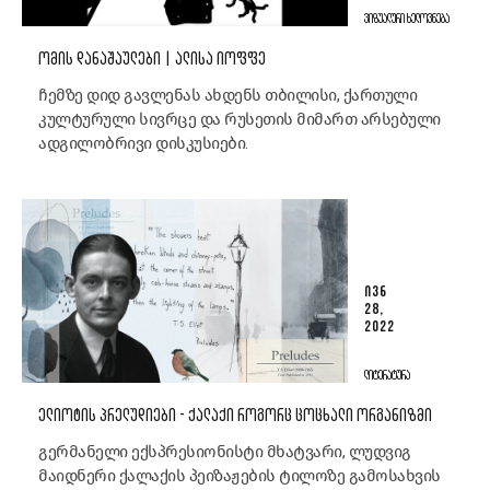
ᲕᲘᲖᲣᲐᲚᲣᲠᲘ ᲮᲔᲚᲝᲕᲜᲔᲑᲐ
ᲝᲛᲘᲡ ᲓᲐᲜᲐᲨᲐᲣᲚᲔᲑᲘ | ᲐᲚᲘᲡᲐ ᲘᲝᲤᲤᲔ
ჩემზე დიდ გავლენას ახდენს თბილისი, ქართული
კულტურული სივრცე და რუსეთის მიმართ არსებული
ადგილობრივი დისკუსიები.
ᲘᲕᲜ
28,
2022
ᲚᲘᲢᲔᲠᲐᲢᲣᲠᲐ
ᲔᲚᲘᲝᲢᲘᲡ ᲞᲠᲔᲚᲣᲓᲘᲔᲑᲘ - ᲥᲐᲚᲐᲥᲘ ᲠᲝᲒᲝᲠᲪ ᲪᲝᲪᲮᲐᲚᲘ ᲝᲠᲒᲐᲜᲘᲖᲛᲘ
გერმანელი ექსპრესიონისტი მხატვარი, ლუდვიგ
მაიდნერი ქალაქის პეიზაჟების ტილოზე გამოსახვის