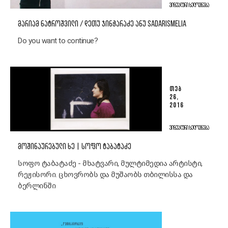
ᲕᲘᲖᲣᲐᲚᲣᲠᲘ ᲮᲔᲚᲝᲕᲜᲔᲑᲐ
ᲛᲐᲠᲘᲐᲛ ᲜᲐᲢᲠᲝᲨᲕᲘᲚᲘ / ᲓᲔᲗᲣ ᲯᲘᲜᲭᲐᲠᲐᲫᲔ ᲐᲜᲣ SADARISMELIA
Do you want to continue?
ᲗᲔᲑ
26,
2016
ᲕᲘᲖᲣᲐᲚᲣᲠᲘ ᲮᲔᲚᲝᲕᲜᲔᲑᲐ
ᲛᲝᲨᲘᲜᲐᲣᲠᲔᲑᲣᲚᲘ ᲮᲔ | ᲡᲝᲤᲝ ᲢᲐᲑᲐᲢᲐᲫᲔ
სოფო ტაბატაძე - მხატვარი, მულტიმედია არტისტი,
რეჟისორი. ცხოვრობს და მუშაობს თბილისსა და
ბერლინში