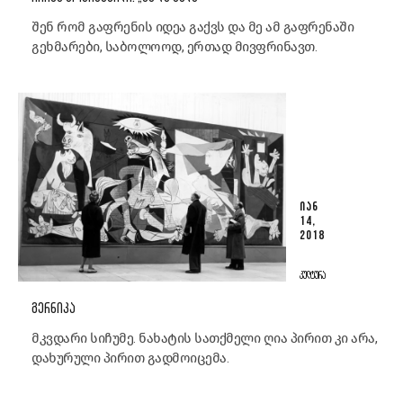
შენ რომ გაფრენის იდეა გაქვს და მე ამ გაფრენაში
გეხმარები, საბოლოოდ, ერთად მივფრინავთ.
ᲘᲐᲜ
14,
2018
ᲙᲣᲚᲢᲣᲠᲐ
ᲒᲔᲠᲜᲘᲙᲐ
მკვდარი სიჩუმე. ნახატის სათქმელი ღია პირით კი არა,
დახურული პირით გადმოიცემა.