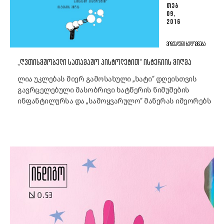
ᲗᲔᲑ
09,
2016
ᲕᲘᲖᲣᲐᲚᲣᲠᲘ ᲮᲔᲚᲝᲕᲜᲔᲑᲐ
„ᲦᲕᲗᲘᲡᲛᲨᲝᲑᲔᲚᲘ ᲡᲐᲗᲐᲛᲐᲨᲝ ᲞᲘᲡᲢᲝᲚᲔᲢᲘᲗ“ ᲘᲡᲢᲔᲠᲘᲘᲡ ᲛᲘᲦᲛᲐ
ლია უკლებას მიერ გამოსახული „ხატი“ დღეისთვის
გავრცელებული მასობრივი ხატწერის ნიმუშების
ინფანტილურსა და „სამოყვარულო“ მანერას იმეორებს