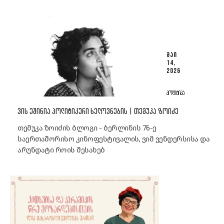
ᲛᲐᲘ
14,
2026
ᲞᲝᲚᲘᲢᲘᲙᲐ
ᲕᲘᲡ ᲔᲨᲘᲜᲘᲐ ᲞᲝᲚᲘᲢᲘᲙᲣᲠᲘ ᲮᲔᲚᲝᲕᲜᲔᲑᲘᲡ | ᲗᲔᲛᲣᲙᲐ ᲖᲝᲘᲫᲔ
თემუკა ზოიძის ბლოგი - ბერლინის 76-ე
საერთაშორისო კინოფესტივალის, ვიმ ვენდერსისა და
არუნდატი როის შესახებ