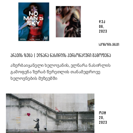
ᲓᲔᲙ
06,
2023
ᲡᲞᲝᲜᲡᲝᲠᲘᲡ ᲐᲛᲑᲐᲕᲘ
ᲐᲠᲐᲕᲘᲡ ᲖᲔᲪᲐ | ᲔᲚᲜᲐᲠᲐ ᲜᲐᲡᲘᲠᲚᲘᲡ ᲞᲔᲠᲡᲝᲜᲐᲚᲣᲠᲘ ᲒᲐᲛᲝᲤᲔᲜᲐ
აზერბაიჯანელი ხელოვანის, ელნარა ნასირლის
გამოფენა ზურაბ წერეთლის თანამედროვე
ხელოვნების მუზეუმში
ᲝᲥᲢ
20,
2023