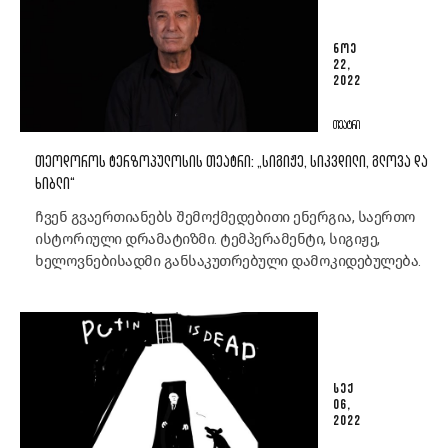
ᲜᲝᲔ
22,
2022
ᲗᲔᲐᲢᲠᲘ
ᲗᲔᲝᲓᲝᲠᲝᲡ ᲢᲔᲠᲖᲝᲞᲣᲚᲝᲡᲘᲡ ᲗᲔᲐᲢᲠᲘ: „ᲡᲘᲒᲘᲟᲔ, ᲡᲘᲙᲕᲓᲘᲚᲘ, ᲒᲚᲝᲕᲐ ᲓᲐ
ᲮᲘᲑᲚᲘ“
ჩვენ გვაერთიანებს შემოქმედებითი ენერგია, საერთო
ისტორიული დრამატიზმი. ტემპერამენტი, სიგიჟე,
ხელოვნებისადმი განსაკუთრებული დამოკიდებულება.
ᲡᲔᲥ
06,
2022