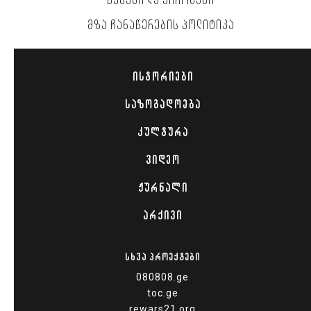
ᲬᲔᲡᲔᲑᲘ ᲓᲐ ᲞᲘᲠᲝᲑᲔᲑᲘ
ᲛᲖᲐ ᲩᲐᲜᲐᲬᲔᲠᲔᲑᲘᲡ ᲞᲝᲚᲘᲢᲘᲙᲐ
ᲘᲡᲢᲝᲠᲘᲔᲑᲘ
ᲡᲐᲖᲝᲒᲐᲓᲝᲔᲑᲐ
ᲙᲣᲚᲢᲣᲠᲐ
ᲕᲘᲓᲔᲝ
ᲟᲣᲠᲜᲐᲚᲘ
ᲐᲠᲥᲘᲕᲘ
ᲡᲮᲕᲐ ᲞᲠᲝᲔᲥᲢᲔᲑᲘ
080808.ge
toc.ge
rewars21.org