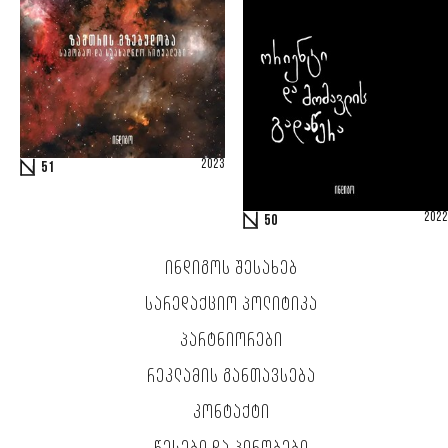
2023
51
2022
50
ᲘᲜᲓᲘᲒᲝᲡ ᲨᲔᲡᲐᲮᲔᲑ
ᲡᲐᲠᲔᲓᲐᲥᲪᲘᲝ ᲞᲝᲚᲘᲢᲘᲙᲐ
ᲞᲐᲠᲢᲜᲘᲝᲠᲔᲑᲘ
ᲠᲔᲙᲚᲐᲛᲘᲡ ᲒᲐᲜᲗᲐᲕᲡᲔᲑᲐ
ᲙᲝᲜᲢᲐᲥᲢᲘ