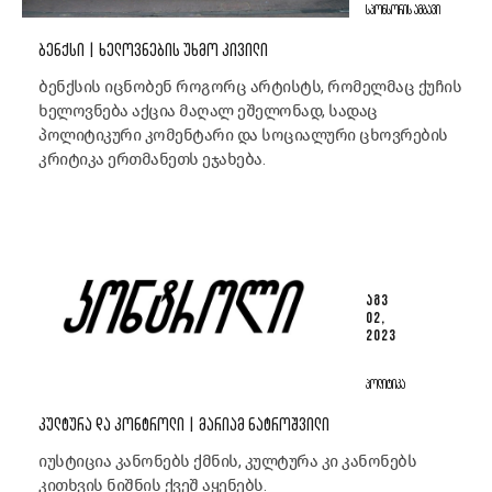
ᲡᲞᲝᲜᲡᲝᲠᲘᲡ ᲐᲛᲑᲐᲕᲘ
ᲑᲔᲜᲥᲡᲘ | ᲮᲔᲚᲝᲕᲜᲔᲑᲘᲡ ᲣᲮᲛᲝ ᲙᲘᲕᲘᲚᲘ
ბენქსის იცნობენ როგორც არტისტს, რომელმაც ქუჩის
ხელოვნება აქცია მაღალ ეშელონად, სადაც
პოლიტიკური კომენტარი და სოციალური ცხოვრების
კრიტიკა ერთმანეთს ეჯახება.
ᲐᲒᲕ
02,
2023
ᲞᲝᲚᲘᲢᲘᲙᲐ
ᲙᲣᲚᲢᲣᲠᲐ ᲓᲐ ᲙᲝᲜᲢᲠᲝᲚᲘ | ᲛᲐᲠᲘᲐᲛ ᲜᲐᲢᲠᲝᲨᲕᲘᲚᲘ
იუსტიცია კანონებს ქმნის, კულტურა კი კანონებს
კითხვის ნიშნის ქვეშ აყენებს.