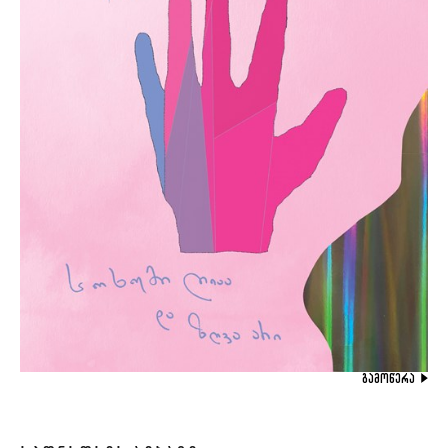
ᲒᲐᲛᲝᲬᲔᲠᲐ