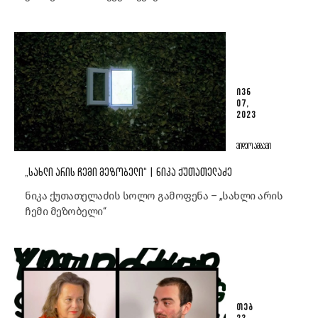
ᲘᲕᲜ
07,
2023
ᲕᲘᲓᲔᲝ ᲐᲛᲑᲐᲕᲘ
„ᲡᲐᲮᲚᲘ ᲐᲠᲘᲡ ᲩᲔᲛᲘ ᲛᲔᲖᲝᲑᲔᲚᲘ“ | ᲜᲘᲙᲐ ᲥᲣᲗᲐᲗᲔᲚᲐᲫᲔ
ნიკა ქუთათელაძის სოლო გამოფენა – „სახლი არის
ჩემი მეზობელი“
ᲗᲔᲑ