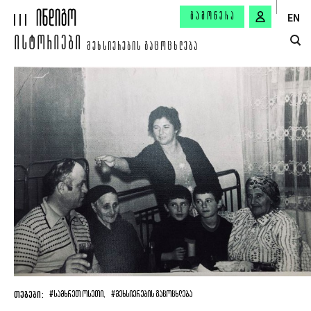
ᲒᲐᲛᲝᲬᲔᲠᲐ
EN
ᲘᲡᲢᲝᲠᲘᲔᲑᲘ
ᲛᲔᲮᲡᲘᲔᲠᲔᲑᲘᲡ ᲒᲐᲪᲝᲪᲮᲚᲔᲑᲐ
ᲗᲔᲒᲔᲑᲘ:
#ᲡᲐᲛᲮᲠᲔᲗ ᲝᲡᲔᲗᲘ,
#ᲛᲔᲮᲡᲘᲔᲠᲔᲑᲘᲡ ᲒᲐᲪᲝᲪᲮᲚᲔᲑᲐ