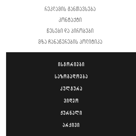
ᲠᲔᲙᲚᲐᲛᲘᲡ ᲒᲐᲜᲗᲐᲕᲡᲔᲑᲐ
ᲙᲝᲜᲢᲐᲥᲢᲘ
ᲬᲔᲡᲔᲑᲘ ᲓᲐ ᲞᲘᲠᲝᲑᲔᲑᲘ
ᲛᲖᲐ ᲩᲐᲜᲐᲬᲔᲠᲔᲑᲘᲡ ᲞᲝᲚᲘᲢᲘᲙᲐ
ᲘᲡᲢᲝᲠᲘᲔᲑᲘ
ᲡᲐᲖᲝᲒᲐᲓᲝᲔᲑᲐ
ᲙᲣᲚᲢᲣᲠᲐ
ᲕᲘᲓᲔᲝ
ᲟᲣᲠᲜᲐᲚᲘ
ᲐᲠᲥᲘᲕᲘ