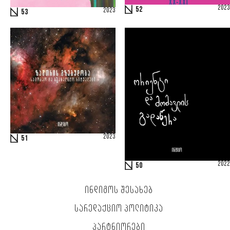
2023
52
2023
53
2023
51
2022
50
ᲘᲜᲓᲘᲒᲝᲡ ᲨᲔᲡᲐᲮᲔᲑ
ᲡᲐᲠᲔᲓᲐᲥᲪᲘᲝ ᲞᲝᲚᲘᲢᲘᲙᲐ
ᲞᲐᲠᲢᲜᲘᲝᲠᲔᲑᲘ