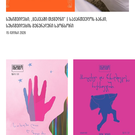
ᲡᲣᲮᲘᲨᲕᲘᲚᲔᲑᲘ, „ᲪᲔᲙᲕᲐᲨᲘ ᲗᲥᲛᲣᲚᲜᲘ“ | ᲡᲐᲥᲐᲠᲗᲕᲔᲚᲝᲡ ᲑᲐᲜᲙᲘ,
ᲡᲣᲮᲘᲨᲕᲘᲚᲔᲑᲘᲡ ᲒᲔᲜᲔᲠᲐᲚᲣᲠᲘ ᲡᲞᲝᲜᲡᲝᲠᲘ
15 ივლისი 2026