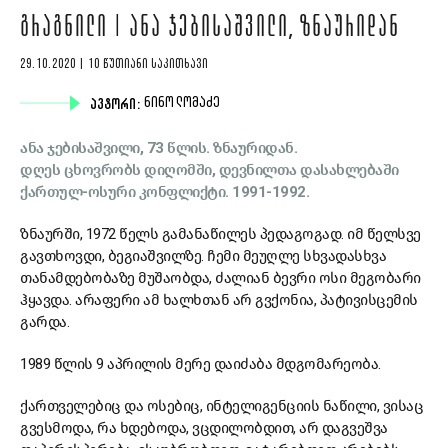
ᲒᲠᲐᲒᲜᲘᲚᲘ | ᲐᲜᲐ ᲯᲔᲑᲘᲡᲐᲨᲕᲘᲚᲘ, ᲖᲜᲐᲣᲠᲘᲓᲐᲜ
29.10.2020 | 10 ᲬᲣᲗᲘᲐᲜᲘ ᲡᲐᲙᲘᲗᲮᲐᲕᲘ
ᲐᲕᲢᲝᲠᲘ:
ᲜᲘᲜᲝ ᲚᲝᲛᲐᲫᲔ
ანა ჯებისაშვილი, 73 წლის. ზნაურიდან.
დღეს ცხოვრობს დიღომში, დევნილთა დასახლებაში
ქართულ-ოსური კონფლიქტი. 1991-1992.
ზნაურში, 1972 წელს გამანაწილეს პედაგოგად. იმ წელსვე
გავთხოვდი, ბეგიაშვილზე. ჩემი მეუღლე სხვადასხვა
თანამდებობაზე მუშაობდა, ძალიან ბევრი ოსი მეგობარი
ჰყავდა. არაფერი ამ ხალხთან არ გვქონია, პატივისცემის
გარდა.
1989 წლის 9 აპრილის მერე დაიძაბა მდგომარეობა.
ქართველებიც და ოსებიც, ინტელიგენციის ნაწილი, ვისაც
გვესმოდა, რა ხდებოდა, ვცდილობდით, არ დაგვეშვა