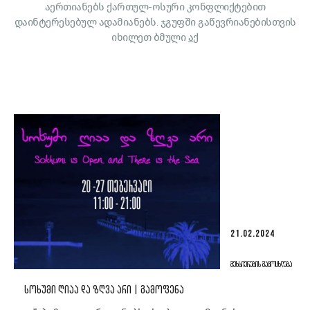
აერთიანებს ქართულ-ოსური კონფლიქტებით
დაინტერესებულ ადამიანებს. ჯგუფში გაწევრიანებისთვის
იხილეთ ბმული
აქ
21.02.2024
ᲛᲔᲮᲡᲘᲔᲠᲔᲑᲘᲡ ᲒᲐᲪᲝᲪᲮᲚᲔᲑᲐ
ᲡᲝᲮᲣᲛᲘ ᲦᲘᲐᲐ ᲓᲐ ᲖᲦᲕᲐ ᲐᲠᲘ | ᲒᲐᲛᲝᲤᲔᲜᲐ