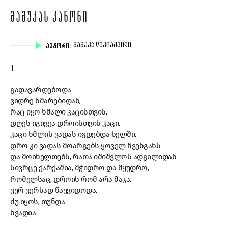
ᲛᲐᲛᲣᲙᲐᲡ ᲙᲐᲜᲝᲜᲘ
ᲐᲕᲢᲝᲠᲘ:
ᲛᲐᲛᲣᲙᲐ ᲚᲔᲙᲘᲐᲨᲕᲘᲚᲘ
1.
გადავარდებოდა
ვიდრე ხმარებიდან,
რაც იყო ხმალი კაცისთვის,
დღეს იგივეა დროისთვის კაცი.
კაცი ხმლის ვადას იგდებდა ხელში,
დრო კი ვადას მოარგებს ყოველ ჩვენგანს
და მოიხელთებს, რათა იშიშვლოს ადგილიდან.
სივრცე ქარქაშია, მჭიდრო და მყუდრო,
რომელსაც, დროის რომ არა მაჯა,
ვერ ვერსად წაუვიდოდა,
ძუ იყოს, თუნდა
ხვადია.