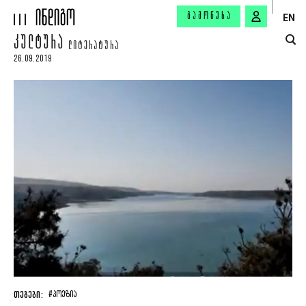
ᲒᲐᲛᲝᲬᲔᲠᲐ
EN
ᲙᲣᲚᲢᲣᲠᲐ
ᲚᲘᲢᲔᲠᲐᲢᲣᲠᲐ
26.09.2019
ᲗᲔᲒᲔᲑᲘ:
#ᲞᲝᲔᲖᲘᲐ