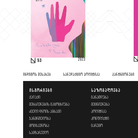
2023
53
ᲘᲜᲓᲘᲒᲝᲡ ᲨᲔᲡᲐᲮᲔᲑ
ᲡᲐᲠᲔᲓᲐᲥᲪᲘᲝ ᲞᲝᲚᲘᲢᲘᲙᲐ
ᲞᲐᲠᲢᲜᲘᲝᲠᲔᲑᲘ
ᲘᲡᲢᲝᲠᲘᲔᲑᲘ
ᲡᲐᲖᲝᲒᲐᲓᲝᲔᲑᲐ
ᲥᲐᲚᲐᲥᲘ
ᲒᲐᲜᲐᲗᲚᲔᲑᲐ
ᲛᲔᲮᲡᲘᲔᲠᲔᲑᲘᲡ ᲒᲐᲪᲝᲪᲮᲚᲔᲑᲐ
ᲛᲔᲪᲜᲘᲔᲠᲔᲑᲐ
ᲫᲕᲔᲚᲘ ᲓᲠᲝᲘᲡ ᲐᲛᲑᲐᲕᲘ
ᲞᲝᲚᲘᲢᲘᲙᲐ
ᲯᲐᲜᲛᲠᲗᲔᲚᲝᲑᲐ
ᲙᲝᲜᲤᲚᲘᲥᲢᲘ
ᲛᲝᲒᲖᲐᲣᲠᲝᲑᲐ
ᲒᲐᲠᲔᲛᲝ
ᲡᲐᲛᲖᲐᲠᲔᲣᲚᲝ