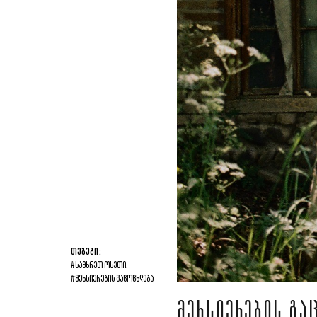
ᲗᲔᲒᲔᲑᲘ:
#ᲡᲐᲛᲮᲠᲔᲗ ᲝᲡᲔᲗᲘ,
#ᲛᲔᲮᲡᲘᲔᲠᲔᲑᲘᲡ ᲒᲐᲪᲝᲪᲮᲚᲔᲑᲐ
ᲛᲔᲮᲡᲘᲔᲠᲔᲑᲘᲡ ᲒᲐ