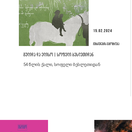
15.02.2024
ᲛᲔᲮᲡᲘᲔᲠᲔᲑᲘᲡ ᲒᲐᲪᲝᲪᲮᲚᲔᲑᲐ
ᲒᲣᲚᲘᲓᲐ ᲓᲐ ᲔᲚᲘᲡᲝ | ᲡᲝᲤᲔᲚᲘ ᲑᲔᲡᲚᲔᲗᲘᲓᲐᲜ
54 წლის ქალი, სოფელი ბესლეთიდან