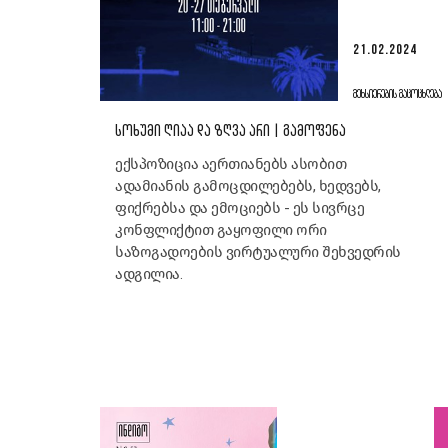
21.02.2024
ᲛᲔᲮᲡᲘᲔᲠᲔᲑᲘᲡ ᲒᲐᲪᲝᲪᲮᲚᲔᲑᲐ
ᲡᲝᲮᲣᲛᲘ ᲦᲘᲐᲐ ᲓᲐ ᲖᲦᲕᲐ ᲐᲠᲘ | ᲒᲐᲛᲝᲤᲔᲜᲐ
ექსპოზიცია აერთიანებს ასობით
ადამიანის გამოცდილებებს, ხედვებს,
ფიქრებსა და ემოციებს - ეს სივრცე
კონფლიქტით გაყოფილი ორი
საზოგადოების ვირტუალური შეხვედრის
ადგილია.