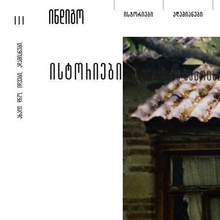
ᲘᲡᲢᲝᲠᲘᲔᲑᲘ
ᲐᲓᲐᲛᲘᲐᲜᲔᲑᲘ
ᲐᲮᲐᲚᲘ ᲓᲠᲝ, ᲘᲓᲔᲔᲑᲘ, ᲐᲓᲐᲛᲘᲐᲜᲔᲑᲘ.
ᲘᲡᲢᲝᲠᲘᲔᲑᲘ
ᲛᲔᲮᲡᲘᲔᲠᲔᲑᲘᲡ ᲒᲐᲪᲝᲪᲮ