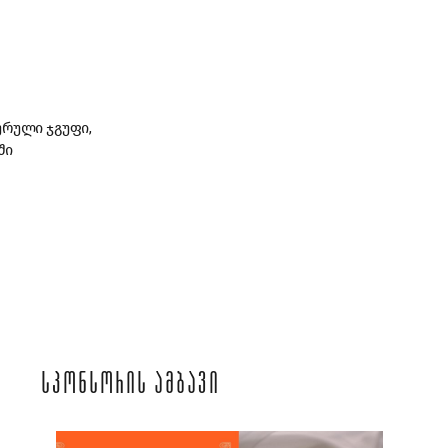
ურული ჯგუფი,
ში
ᲡᲞᲝᲜᲡᲝᲠᲘᲡ ᲐᲛᲑᲐᲕᲘ