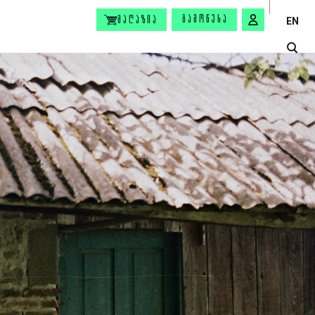
ᲒᲐᲛᲝᲬᲔᲠᲐ
ᲛᲐᲦᲐᲖᲘᲐ
EN