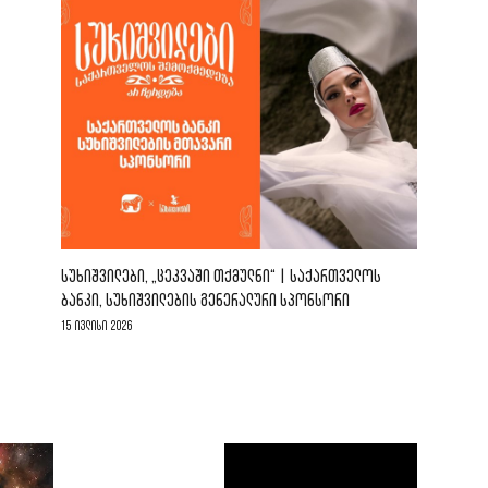
ᲡᲣᲮᲘᲨᲕᲘᲚᲔᲑᲘ, „ᲪᲔᲙᲕᲐᲨᲘ ᲗᲥᲛᲣᲚᲜᲘ“ | ᲡᲐᲥᲐᲠᲗᲕᲔᲚᲝᲡ
ᲑᲐᲜᲙᲘ, ᲡᲣᲮᲘᲨᲕᲘᲚᲔᲑᲘᲡ ᲒᲔᲜᲔᲠᲐᲚᲣᲠᲘ ᲡᲞᲝᲜᲡᲝᲠᲘ
15 ივლისი 2026