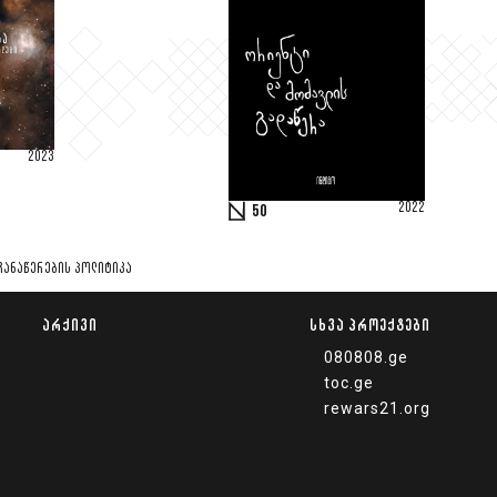
2023
2022
50
ᲩᲐᲜᲐᲬᲔᲠᲔᲑᲘᲡ ᲞᲝᲚᲘᲢᲘᲙᲐ
ᲐᲠᲥᲘᲕᲘ
ᲡᲮᲕᲐ ᲞᲠᲝᲔᲥᲢᲔᲑᲘ
080808.ge
toc.ge
rewars21.org