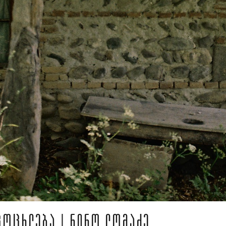
ᲪᲝᲪᲮᲚᲔᲑᲐ | ᲜᲘᲜᲝ ᲚᲝᲛᲐᲫᲔ