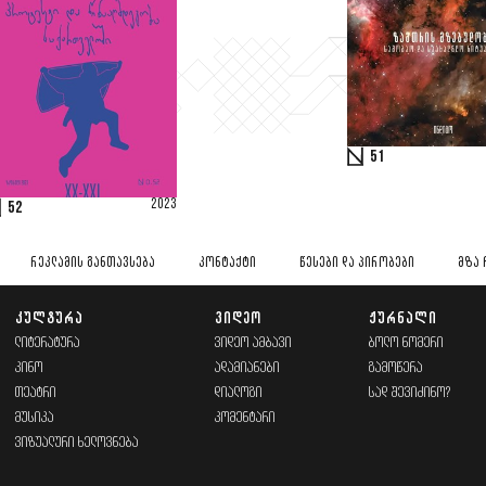
51
2023
52
ᲠᲔᲙᲚᲐᲛᲘᲡ ᲒᲐᲜᲗᲐᲕᲡᲔᲑᲐ
ᲙᲝᲜᲢᲐᲥᲢᲘ
ᲬᲔᲡᲔᲑᲘ ᲓᲐ ᲞᲘᲠᲝᲑᲔᲑᲘ
ᲛᲖᲐ 
ᲙᲣᲚᲢᲣᲠᲐ
ᲕᲘᲓᲔᲝ
ᲟᲣᲠᲜᲐᲚᲘ
ᲚᲘᲢᲔᲠᲐᲢᲣᲠᲐ
ᲕᲘᲓᲔᲝ ᲐᲛᲑᲐᲕᲘ
ᲑᲝᲚᲝ ᲜᲝᲛᲔᲠᲘ
ᲙᲘᲜᲝ
ᲐᲓᲐᲛᲘᲐᲜᲔᲑᲘ
ᲒᲐᲛᲝᲬᲔᲠᲐ
ᲗᲔᲐᲢᲠᲘ
ᲓᲘᲐᲚᲝᲒᲘ
ᲡᲐᲓ ᲨᲔᲕᲘᲫᲘᲜᲝ?
ᲛᲣᲡᲘᲙᲐ
ᲙᲝᲛᲔᲜᲢᲐᲠᲘ
ᲕᲘᲖᲣᲐᲚᲣᲠᲘ ᲮᲔᲚᲝᲕᲜᲔᲑᲐ