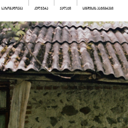
ᲡᲐᲖᲝᲒᲐᲓᲝᲔᲑᲐ
ᲙᲣᲚᲢᲣᲠᲐ
ᲥᲐᲚᲐᲥᲘ
ᲡᲘᲜᲓᲘᲡᲘᲡ ᲞᲐᲢᲘᲛᲠᲔᲑᲘ
ᲚᲔᲑᲐ