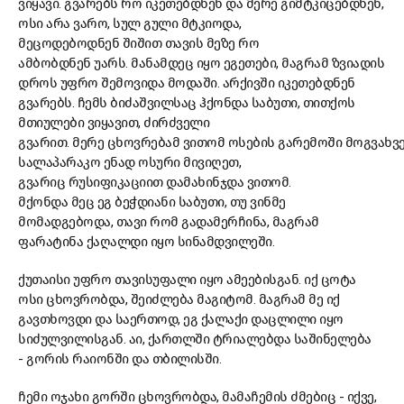
ვიყავი.
გვარებ
ს რო იკეთებდნენ
და
მერე
გიმტკიცებ
დნენ
,
ოსი
არა ვარო
,
სულ გული მტკიოდა,
მეცოდებოდნენ
შიშით თავის მეზე
რო
ამბობდნენ
უარს.
მანამდეც იყო ეგეთები
,
მ
აგრამ ზვიადის
დროს
უფრო შემოვიდა მოდაში.
ა
რქივ
ში იკეთებდნენ
გვარებს.
ჩემს ბიძაშვილს
აც
ჰქონდა
საბუთი
, თითქოს
მთიულები ვიყავით, ძირძველი
გვარით.
მერე
ცხოვრებ
ამ
ვითომ
ოსები
ს
გარემოში
მოგვახვ
სალაპარაკო ენად ოსური
მივიღეთ,
გვარიც
რუსიფიკაციი
თ
დამახინჯდა
ვითომ
.
მქონდა
მეც
ეგ ბეჭდიანი საბუთი, თუ ვინმე
მომადგე
ბოდ
ა,
თავი რომ გადამერჩინა,
მაგრამ
ფარატინა ქაღალდი იყო სინამ
დ
ვილეში.
ქ
უთაისი
უფრო
თავისუფალი
იყო
ამ
ეებისგან.
იქ
ცოტა
ოსი
ცხოვრობდა, შეიძლება მაგიტომ. მაგრამ მე იქ
გავთხოვდი
და
საერთოდ,
ეგ ქალაქი
დაცლილი იყო
სიძულვილისგან.
აი, ქართლში ტრიალებდა საშინელება
-
გორის რაიონში და თბილისში.
ჩემი
ოჯახი
გორში
ცხოვრობდა, მამაჩემის ძმებიც - იქვე,