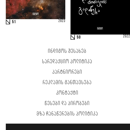
2023
51
2022
50
ᲘᲜᲓᲘᲒᲝᲡ ᲨᲔᲡᲐᲮᲔᲑ
ᲡᲐᲠᲔᲓᲐᲥᲪᲘᲝ ᲞᲝᲚᲘᲢᲘᲙᲐ
ᲞᲐᲠᲢᲜᲘᲝᲠᲔᲑᲘ
ᲠᲔᲙᲚᲐᲛᲘᲡ ᲒᲐᲜᲗᲐᲕᲡᲔᲑᲐ
ᲙᲝᲜᲢᲐᲥᲢᲘ
ᲬᲔᲡᲔᲑᲘ ᲓᲐ ᲞᲘᲠᲝᲑᲔᲑᲘ
ᲛᲖᲐ ᲩᲐᲜᲐᲬᲔᲠᲔᲑᲘᲡ ᲞᲝᲚᲘᲢᲘᲙᲐ