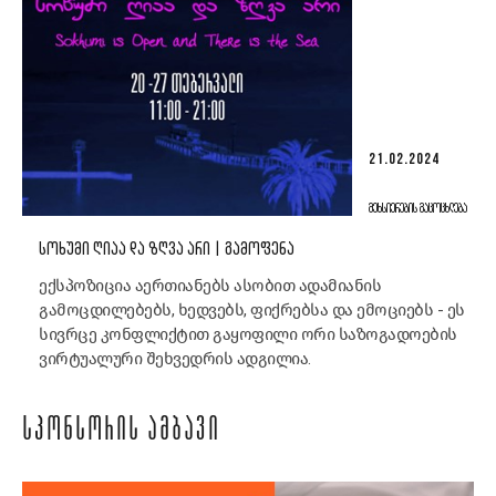
21.02.2024
ᲛᲔᲮᲡᲘᲔᲠᲔᲑᲘᲡ ᲒᲐᲪᲝᲪᲮᲚᲔᲑᲐ
ᲡᲝᲮᲣᲛᲘ ᲦᲘᲐᲐ ᲓᲐ ᲖᲦᲕᲐ ᲐᲠᲘ | ᲒᲐᲛᲝᲤᲔᲜᲐ
ექსპოზიცია აერთიანებს ასობით ადამიანის
გამოცდილებებს, ხედვებს, ფიქრებსა და ემოციებს - ეს
სივრცე კონფლიქტით გაყოფილი ორი საზოგადოების
ვირტუალური შეხვედრის ადგილია.
ᲡᲞᲝᲜᲡᲝᲠᲘᲡ ᲐᲛᲑᲐᲕᲘ