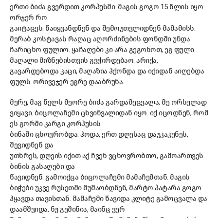
ერთი ბიძა გვერდით კორპუსში. მაგის გოგო
15
წლის
იყო
ორჯერ
რო
გაიტაცეს
.
წაიყვანდნენ
და
შემოუთვლიდნენ
მამამისს:
მერაბ
კოსტავას
რაღაც
აღორძინების
ფონდში უნდა
ჩარიცხო ფული
ო
. ყაჩაღ
ებ
ი
კი
არა
გეგონოთ, ეგ ფული
მ
აღალი მიზნ
ებ
ისთვის
გვჭირდებაო. არიქა,
გავარდებოდა
კაცი,
მ
აღაზია ჰქონდა და იქიდან
ა
იღებდა
ფულს.
ორივეჯერ ეგრე დააბრუნა.
მერე, მაგ წელს
მეორე ბიძა
გარდა
მე
ცვალა,
მე
ორსულად
ვიყავი.
ბიცოლაჩემი
ცხვინვალი
დან იყო.
იქ იცო
დნენ, რომ
ეს
გორში კარგ
ი
კორპუსის
ბინაში
ცხოვრობდა
.
ჰოდა,
ერთ დღესაც
დაუკაკუნ
ეს
,
შევიდ
ნენ
და
უთხრ
ეს
,
დღეის
იქით
აქ
ჩვენ
ვცხოვრობ
თ
ო,
გამოართვეს
ბინის გასაღები და
წავიდნენ
.
გამოიქცა
ბიცოლაჩემი
მამაჩემთან.
მაგის
ბიჭები უკვე რუსეთში მუშაობდნენ, მარტო პატარა გოგო
ჰყავდა თავისთან. მ
ამაჩემი
წავიდა
კლიტე გამოცვალა და
დაამშვიდა,
ნუ გეშინია, მაინც ვერ