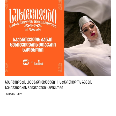
ᲡᲣᲮᲘᲨᲕᲘᲚᲔᲑᲘ, „ᲪᲔᲙᲕᲐᲨᲘ ᲗᲥᲛᲣᲚᲜᲘ“ | ᲡᲐᲥᲐᲠᲗᲕᲔᲚᲝᲡ ᲑᲐᲜᲙᲘ,
ᲡᲣᲮᲘᲨᲕᲘᲚᲔᲑᲘᲡ ᲒᲔᲜᲔᲠᲐᲚᲣᲠᲘ ᲡᲞᲝᲜᲡᲝᲠᲘ
15 ივლისი 2026