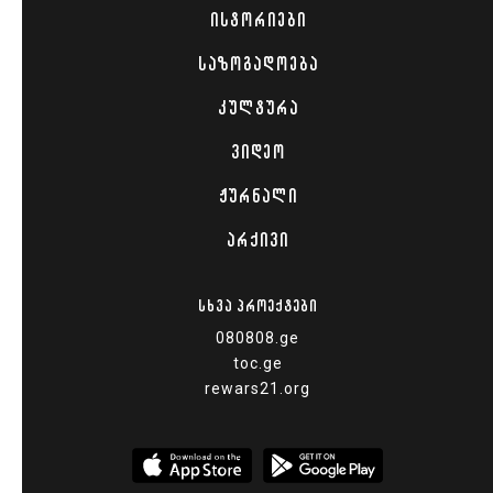
ᲘᲡᲢᲝᲠᲘᲔᲑᲘ
ᲡᲐᲖᲝᲒᲐᲓᲝᲔᲑᲐ
ᲙᲣᲚᲢᲣᲠᲐ
ᲕᲘᲓᲔᲝ
ᲟᲣᲠᲜᲐᲚᲘ
ᲐᲠᲥᲘᲕᲘ
ᲡᲮᲕᲐ ᲞᲠᲝᲔᲥᲢᲔᲑᲘ
080808.ge
toc.ge
rewars21.org