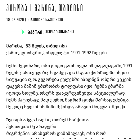
ᲞᲘᲠᲝᲑᲐ | ᲛᲐᲠᲘᲜᲐ, ᲗᲑᲘᲚᲘᲡᲘ
18.07.2020 | 5 ᲬᲣᲗᲘᲐᲜᲘ ᲡᲐᲙᲘᲗᲮᲐᲕᲘ
ᲐᲕᲢᲝᲠᲘ:
ᲗᲔᲝ ᲥᲐᲕᲗᲐᲠᲐᲫᲔ
მარინა, 53 წლის, თბილისი
ქართულ-ოსური კონფლიქტი. 1991-1992 წლები.
ჩემი მეგობარი, ოსი გოგო გათხოვდა იმ დაგადაგაში, 1991
წელს. ქართველ ბიჭს გაჰყვა და მაგათ ქორწილში ისეთი
სიტუაცია იყო, გეგონება ქელეხში ისხდნენ. ოსური ცეკვის
დაკვრა მაშინ გმირობის ტოლფასი იყო. ჩემმა ქმარმა
იცოდა ხოლმე, ოსურს დააკვრევინებდა სპეციალურად,
ჩემს პატივსაცემად უფრო, მაგრამ ცოტა შარსაც ეძებდა.
მე კიდე სულ იმის შიში მქონდა, არავინ მოკლას-მეთქი.
ზვიადს აჰყვა ხალხი, თორემ
საბჭოთა
პერიოდში
მე
არაფერი
მიგრძ
ვ
ნია.
ა
რასდროს
დამიმალავს, ოსი რომ