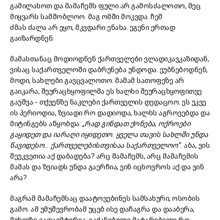
გამილახოთ და მამაჩემს ფული არ გამოსძალოთო, მეც
მიყვარს სამშობლოო.
მაგ ო
მში მოკვდა. ჩემ
ძმას
ძალა
არ ეყო, მკვდარი ენახა.
ეგენი
ერთად
გაიზარდნენ.
მამასთანაც მოდიოდნენ ქართველები ვლადიკავკაზიდან,
ვისაც საქართველოში დაბრუნება უნდოდა. ეუბნებოდნენ,
მოდი, სახლები გავცვალოთო. მამამ სათოფეზე არ
გაიკარა, შეურაცხყოფილმა ეს ხალხი შეურაცხყოფითვე
გაუშვა - თქვენზე ნაკლები ქართველის დედაცოო. ეს უკვე
ის პერიოდია, ზვიადი რო დადიოდა, ხალხს აგროვებდა და
მიტინგებს აწყობდა:
„
რ
ად გინდათ
ქონება,
ოქროები
გაყიდეთ და იარაღი იყიდეთო.
ყ
ველა თავის სახლში უნდა
წავიდესო… ქართველებისთვის
აა
საქართველოო“.
აბა, ვის
შეუკვეთია აქ დაბადება? არც მამაჩემს, არც მამაჩემის
მამას და ზვიადს უნდა გაერჩია, ვინ იცხოვროს აქ და ვინ
არა?
მაგრამ
მამაჩემს
აც დაატოვებინეს
სამსახური, ოსობის
გამო.
ამ
უმუშევ
რობამ
უცებ ისე დაჩაგრა და დააბერა,