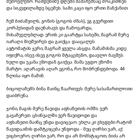
შემოვლენო
.
რამდენიმე დღეში მამაჩემსაც მოაკითხეს
და სიკვდილამდე სცემეს. სამი კაცი იყო ერთი მანქანით.
ჩემ ბიძაშვილს, ჯონის (გოგოს ძმას), ეგ გვერდით
კორპუსიდან დაუნახავს და ჩამოვარდა,
მისაშველებლად.
ე
რთს
კი
გაარტყა
სახეში, მაგრამ
მერე
იარაღი მიუშვირეს
და
გაიქცა.
დააცალეს
ავტომატის
ჯერი,
მაგრამ ყველა ასცდა
.
მამამისმა კიდე
იფიქრა, ისევ ისევ გოგოს მტაცებენო, დაავლო ბავშვს
ხელი
და უკანა ეზო
დან
გაიქცა.
მ
ამა
ეგდო ეზოში
მარტო.
აღარ
ა
ვის აღარ ეგონა, რო მობრუნდებოდა. 44
წლისა
იყო მაშინ
.
ბიცოლაჩემს
ბინა მაინც წაართვეს. მერე სასამართლოთი
დაიბრუნა.
ჯონი, მაგის მერე
წავიდა აფხაზეთის ომში.
ვერ
გავაჩერეთ.
ცხინვალში ვერ წავიდოდი და
აფხაზეთი
მაინც უნდა დავიცვაო. ეხლა კი ვხვდები რატომ
წავიდა,
იმის დამტკიცება უნდოდა - მეც
ღირსი
ვარ
,
აქ
ვიცხოვრო,
ღირსი
ვარ, რო და არ მომსტაცოთ
,
ბიძა არ