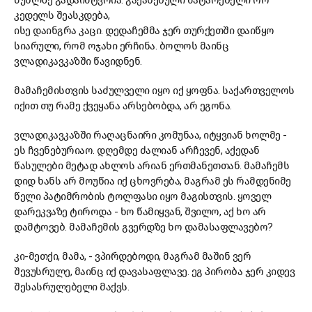
მუხლზე გადაიმტვრია.
გ
აქანებული მატარებელი რო
კედელს შეასკდება,
ისე
დაინგრა
კაცი
.
დ
ედაჩემმა
ჯერ
თურქეთში დაიწყო
სიარული, რომ
ოჯახი
ერჩინა
.
ბოლოს მაინც
ვლადიკავკაზში წავიდნენ.
მ
ამაჩემისთვის საძულველი იყო
იქ
ყოფნა.
ს
აქართველოს
იქით თუ რამე ქვეყანა არსებობდა,
არ ეგონა.
ვ
ლადიკავკა
ზ
ში რაღაცნაირი კომუნაა, იტყვიან ხოლმე -
ეს ჩვენებური
აო
. დღემდე ძალიან არჩ
ე
ვენ,
ა
ქედან
წასულები მეტად
ახლოს
არიან ერთმანეთთან.
მ
ამაჩემს
დიდ ხანს არ მოუწია იქ ცხოვრება, მაგრამ ეს რამდენიმე
წელი პატიმრობის ტო
ლ
ფასი იყო
მაგისთვის
.
ყ
ოველ
დარეკვაზე
ტიროდა
- ხო წამიყვან, შვილო, აქ ხო არ
დამტოვებ.
მ
ამაჩემის გვერდზე ხო დამასაფლავებ
ო
?
კი-მეთქი, მამა, - ვპირდებოდი, მაგრამ მაშინ ვერ
შევუსრულე, მაინც იქ დავასაფლავე. ეგ პირობა ჯერ კიდევ
შესასრულებელი მაქვს.