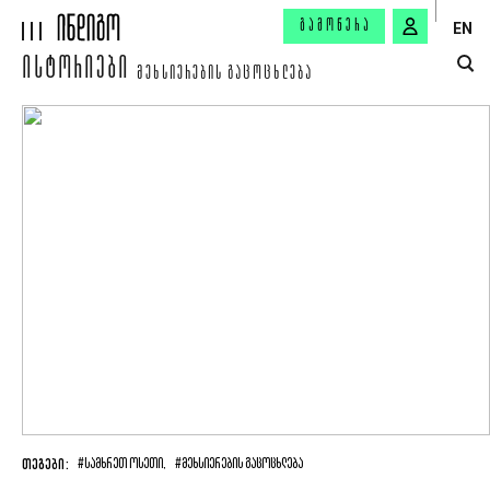
ᲒᲐᲛᲝᲬᲔᲠᲐ
EN
ᲘᲡᲢᲝᲠᲘᲔᲑᲘ
ᲛᲔᲮᲡᲘᲔᲠᲔᲑᲘᲡ ᲒᲐᲪᲝᲪᲮᲚᲔᲑᲐ
ᲗᲔᲒᲔᲑᲘ:
#ᲡᲐᲛᲮᲠᲔᲗ ᲝᲡᲔᲗᲘ,
#ᲛᲔᲮᲡᲘᲔᲠᲔᲑᲘᲡ ᲒᲐᲪᲝᲪᲮᲚᲔᲑᲐ