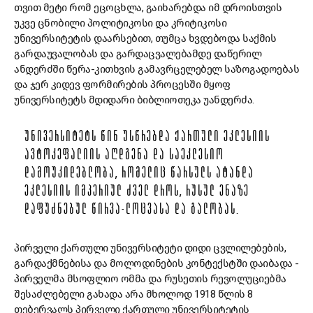
თვით მეტი რომ ეცოცხლა, გაიხარებდა იმ დროისთვის
უკვე ცნობილი პოლიტიკოსი და კრიტიკოსი
უნივერსიტეტის დაარსებით, თუმცა ხვდებოდა საქმის
გარდაუვალობას და გარდაცვალებამდე დაწერილ
ანდერძში წერა-კითხვის გამავრცელებელ საზოგადოებას
და ჯერ კიდევ ფორმირების პროცესში მყოფ
უნივერსიტეტს მდიდარი ბიბლიოთეკა უანდერძა.
ᲣᲜᲘᲕᲔᲠᲡᲘᲢᲔᲢᲡ ᲬᲘᲜ ᲣᲡᲬᲠᲔᲑᲓᲐ ᲥᲐᲠᲗᲣᲚᲘ ᲔᲙᲚᲔᲡᲘᲘᲡ
ᲐᲕᲢᲝᲙᲔᲤᲐᲚᲘᲘᲡ ᲐᲦᲓᲒᲔᲜᲐ ᲓᲐ ᲡᲐᲔᲙᲚᲔᲡᲘᲝ
ᲓᲐᲛᲝᲣᲙᲘᲓᲔᲑᲚᲝᲑᲐ, ᲠᲝᲛᲔᲚᲘᲪ ᲬᲐᲠᲡᲣᲚᲡ ᲐᲢᲐᲜᲓᲐ
ᲔᲙᲚᲔᲡᲘᲘᲡ ᲘᲛᲞᲔᲠᲘᲣᲚ ᲫᲕᲔᲚ ᲓᲠᲝᲡ, ᲠᲣᲡᲣᲚ ᲔᲜᲐᲖᲔ
ᲓᲐᲤᲣᲫᲜᲔᲑᲣᲚ ᲬᲘᲠᲕᲐ-ᲚᲝᲪᲕᲐᲡᲐ ᲓᲐ ᲒᲐᲚᲝᲑᲐᲡ.
პირველი ქართული უნივერსიტეტი დიდი ცვლილებების,
გარდაქმნებისა და მოლოდინების კონტექსტში დაიბადა -
პირველმა მსოფლიო ომმა და რუსეთის რევოლუციებმა
შესაძლებელი გახადა არა მხოლოდ 1918 წლის 8
თებერვალს პირველი ქართული უნივერსიტეტის