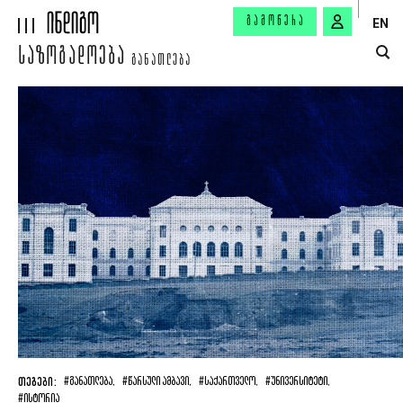
ᲒᲐᲛᲝᲬᲔᲠᲐ
EN
ᲡᲐᲖᲝᲒᲐᲓᲝᲔᲑᲐ
ᲒᲐᲜᲐᲗᲚᲔᲑᲐ
ᲗᲔᲒᲔᲑᲘ:
#ᲒᲐᲜᲐᲗᲚᲔᲑᲐ,
#ᲬᲐᲠᲡᲣᲚᲘ ᲐᲛᲑᲐᲕᲘ,
#ᲡᲐᲥᲐᲠᲗᲕᲔᲚᲝ,
#ᲣᲜᲘᲕᲔᲠᲡᲘᲢᲔᲢᲘ,
#ᲘᲡᲢᲝᲠᲘᲐ