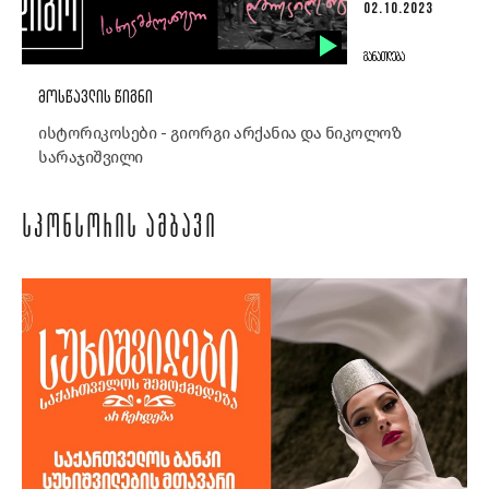
02.10.2023
ᲒᲐᲜᲐᲗᲚᲔᲑᲐ
ᲛᲝᲡᲬᲐᲕᲚᲘᲡ ᲬᲘᲒᲜᲘ
ისტორიკოსები - გიორგი არქანია და ნიკოლოზ
სარაჯიშვილი
ᲡᲞᲝᲜᲡᲝᲠᲘᲡ ᲐᲛᲑᲐᲕᲘ