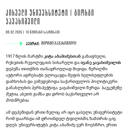
ᲞᲘᲠᲕᲔᲚᲘ ᲣᲜᲘᲕᲔᲠᲡᲘᲢᲔᲢᲘ | ᲒᲘᲝᲠᲒᲘ
ᲯᲐᲕᲐᲮᲘᲨᲕᲘᲚᲘ
08.02.2026 | 10 ᲬᲣᲗᲘᲐᲜᲘ ᲡᲐᲙᲘᲗᲮᲐᲕᲘ
ᲐᲕᲢᲝᲠᲘ:
ᲒᲘᲝᲠᲒᲘ ᲯᲐᲕᲐᲮᲘᲨᲕᲘᲚᲘ
1917 წლის მარტში
კიტა აბაშიძესთან
გაზაფხული,
რუსეთის რევოლუციის სიხარული და
ივანე ჯავახიშვილის
დეპეშა თითქმის თანადროულად მივიდა. წერილში
ავტორი ადრესატს ულოცავდა მეფის ხელისუფლების
დამხობას და ეიმედებოდა საქართველოს პოლიტიკური
განახლების პერსპექტივა. ჯავახიშვილი წერდა:
საუკუნეზე
მეტია, ასეთს ჟამსა და დროს საქართველო არ
მოსწრებია.
ამ დეპეშიდან ერთი წელიც არ იყო გასული, უნივერსიტეტი
რომ დაარსდა იმ დროინდელ ტფილისში, ზამთრის ცივ
დღეს. უნივერსიტეტს კიტა აბაშიძე ვერ მოესწრო, ერთი