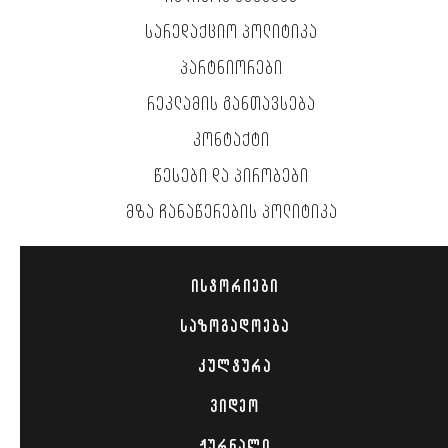
ᲡᲐᲠᲔᲓᲐᲥᲪᲘᲝ ᲞᲝᲚᲘᲢᲘᲙᲐ
ᲞᲐᲠᲢᲜᲘᲝᲠᲔᲑᲘ
ᲠᲔᲙᲚᲐᲛᲘᲡ ᲒᲐᲜᲗᲐᲕᲡᲔᲑᲐ
ᲙᲝᲜᲢᲐᲥᲢᲘ
ᲬᲔᲡᲔᲑᲘ ᲓᲐ ᲞᲘᲠᲝᲑᲔᲑᲘ
ᲛᲖᲐ ᲩᲐᲜᲐᲬᲔᲠᲔᲑᲘᲡ ᲞᲝᲚᲘᲢᲘᲙᲐ
ᲘᲡᲢᲝᲠᲘᲔᲑᲘ
ᲡᲐᲖᲝᲒᲐᲓᲝᲔᲑᲐ
ᲙᲣᲚᲢᲣᲠᲐ
ᲕᲘᲓᲔᲝ
ᲟᲣᲠᲜᲐᲚᲘ