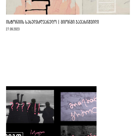
ᲘᲡᲢᲝᲠᲘᲘᲡ ᲡᲐᲮᲔᲚᲛᲫᲦᲕᲐᲜᲔᲚᲝ | ᲒᲘᲝᲠᲒᲘ ᲯᲐᲕᲐᲮᲘᲨᲕᲘᲚᲘ
27.09.2023