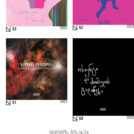
2023
52
2023
53
2023
51
2022
50
ᲘᲜᲓᲘᲒᲝᲡ ᲨᲔᲡᲐᲮᲔᲑ