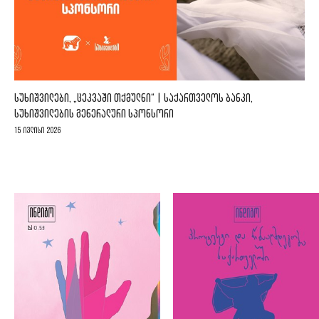
ᲡᲣᲮᲘᲨᲕᲘᲚᲔᲑᲘ, „ᲪᲔᲙᲕᲐᲨᲘ ᲗᲥᲛᲣᲚᲜᲘ“ | ᲡᲐᲥᲐᲠᲗᲕᲔᲚᲝᲡ ᲑᲐᲜᲙᲘ,
ᲡᲣᲮᲘᲨᲕᲘᲚᲔᲑᲘᲡ ᲒᲔᲜᲔᲠᲐᲚᲣᲠᲘ ᲡᲞᲝᲜᲡᲝᲠᲘ
15 ივლისი 2026