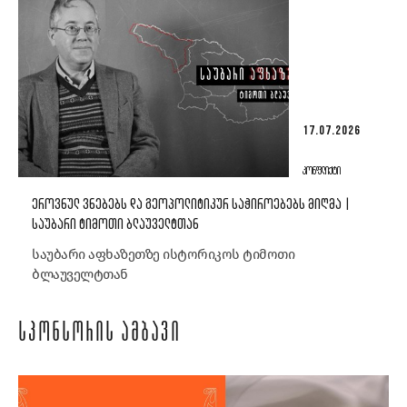
17.07.2026
ᲙᲝᲜᲤᲚᲘᲥᲢᲘ
ᲔᲠᲝᲕᲜᲣᲚ ᲕᲜᲔᲑᲔᲑᲡ ᲓᲐ ᲒᲔᲝᲞᲝᲚᲘᲢᲘᲙᲣᲠ ᲡᲐᲭᲘᲠᲝᲔᲑᲔᲑᲡ ᲛᲘᲦᲛᲐ |
ᲡᲐᲣᲑᲐᲠᲘ ᲢᲘᲛᲝᲗᲘ ᲑᲚᲐᲣᲕᲔᲚᲢᲗᲐᲜ
საუბარი აფხაზეთზე ისტორიკოს ტიმოთი
ბლაუველტთან
ᲡᲞᲝᲜᲡᲝᲠᲘᲡ ᲐᲛᲑᲐᲕᲘ