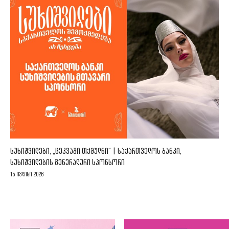
ᲡᲣᲮᲘᲨᲕᲘᲚᲔᲑᲘ, „ᲪᲔᲙᲕᲐᲨᲘ ᲗᲥᲛᲣᲚᲜᲘ“ | ᲡᲐᲥᲐᲠᲗᲕᲔᲚᲝᲡ ᲑᲐᲜᲙᲘ,
ᲡᲣᲮᲘᲨᲕᲘᲚᲔᲑᲘᲡ ᲒᲔᲜᲔᲠᲐᲚᲣᲠᲘ ᲡᲞᲝᲜᲡᲝᲠᲘ
15 ივლისი 2026