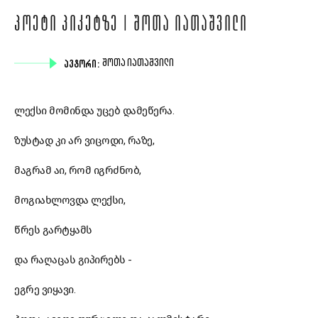
ᲞᲝᲔᲢᲘ ᲞᲘᲙᲔᲢᲖᲔ | ᲨᲝᲗᲐ ᲘᲐᲗᲐᲨᲕᲘᲚᲘ
ᲐᲕᲢᲝᲠᲘ:
ᲨᲝᲗᲐ ᲘᲐᲗᲐᲨᲕᲘᲚᲘ
ლექსი მომინდა უცებ დამეწერა.
ზუსტად კი არ ვიცოდი, რაზე,
მაგრამ აი, რომ იგრძნობ,
მოგიახლოვდა ლექსი,
წრეს გარტყამს
და რაღაცას გიპირებს -
ეგრე ვიყავი.