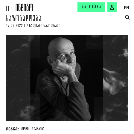
ᲒᲐᲛᲝᲬᲔᲠᲐ
EN
ᲡᲐᲖᲝᲒᲐᲓᲝᲔᲑᲐ
17.03.2022 | 7 ᲬᲣᲗᲘᲐᲜᲘ ᲡᲐᲙᲘᲗᲮᲐᲕᲘ
ᲗᲔᲒᲔᲑᲘ:
#ᲝᲛᲘ,
#ᲣᲙᲠᲐᲘᲜᲐ