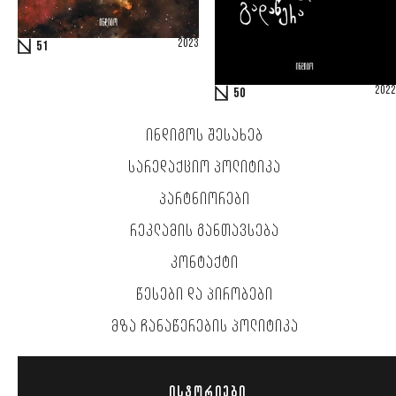
2023
51
2022
50
ᲘᲜᲓᲘᲒᲝᲡ ᲨᲔᲡᲐᲮᲔᲑ
ᲡᲐᲠᲔᲓᲐᲥᲪᲘᲝ ᲞᲝᲚᲘᲢᲘᲙᲐ
ᲞᲐᲠᲢᲜᲘᲝᲠᲔᲑᲘ
ᲠᲔᲙᲚᲐᲛᲘᲡ ᲒᲐᲜᲗᲐᲕᲡᲔᲑᲐ
ᲙᲝᲜᲢᲐᲥᲢᲘ
ᲬᲔᲡᲔᲑᲘ ᲓᲐ ᲞᲘᲠᲝᲑᲔᲑᲘ
ᲛᲖᲐ ᲩᲐᲜᲐᲬᲔᲠᲔᲑᲘᲡ ᲞᲝᲚᲘᲢᲘᲙᲐ
ᲘᲡᲢᲝᲠᲘᲔᲑᲘ