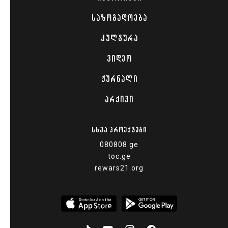
ᲡᲐᲖᲝᲒᲐᲓᲝᲔᲑᲐ
ᲙᲣᲚᲢᲣᲠᲐ
ᲕᲘᲓᲔᲝ
ᲟᲣᲠᲜᲐᲚᲘ
ᲐᲠᲥᲘᲕᲘ
ᲡᲮᲕᲐ ᲞᲠᲝᲔᲥᲢᲔᲑᲘ
080808.ge
toc.ge
rewars21.org