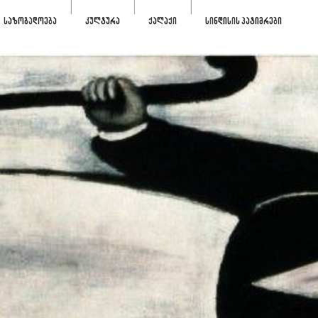
ᲡᲐᲖᲝᲒᲐᲓᲝᲔᲑᲐ
ᲙᲣᲚᲢᲣᲠᲐ
ᲥᲐᲚᲐᲥᲘ
ᲡᲘᲜᲓᲘᲡᲘᲡ ᲞᲐᲢᲘᲛᲠᲔᲑᲘ