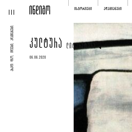
ᲘᲡᲢᲝᲠᲘᲔᲑᲘ
ᲐᲓᲐᲛᲘᲐᲜᲔᲑᲘ
ᲐᲮᲐᲚᲘ ᲓᲠᲝ, ᲘᲓᲔᲔᲑᲘ, ᲐᲓᲐᲛᲘᲐᲜᲔᲑᲘ.
ᲙᲣᲚᲢᲣᲠᲐ
ᲚᲘᲢᲔᲠᲐᲢᲣᲠᲐ
06.06.2020