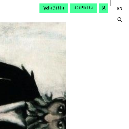
ᲒᲐᲛᲝᲬᲔᲠᲐ
ᲛᲐᲦᲐᲖᲘᲐ
EN