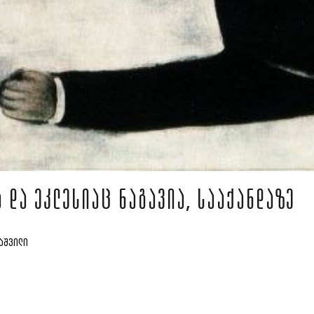
 ᲓᲐ ᲔᲙᲚᲔᲡᲘᲐᲪ ᲜᲐᲒᲐᲕᲘᲐ, ᲡᲐᲐᲥᲐᲜᲓᲐᲖᲔ
ᲘᲐᲨᲕᲘᲚᲘ