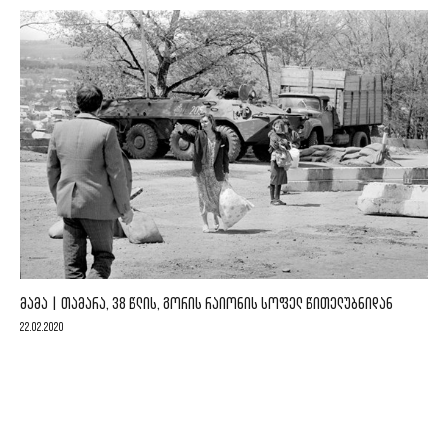
ᲛᲐᲛᲐ | ᲗᲐᲛᲐᲠᲐ, 38 ᲬᲚᲘᲡ, ᲒᲝᲠᲘᲡ ᲠᲐᲘᲝᲜᲘᲡ ᲡᲝᲤᲔᲚ ᲬᲘᲗᲔᲚᲣᲑᲜᲘᲓᲐᲜ
22.02.2020