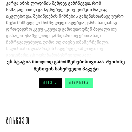
კარგა ხნის ლოდინის შემდეგ ვამჩნევდი, რომ
სამაგალითოდ გამაგრებულ ციხე-კოშკში რაღაც
იცვლებოდა. შებინდების ნიშნების გაჩენისთანავე უფრო
მეტი მიმსვლელ-მომსვლელი აღებდა კარს, საიდანაც
დროდადრო ჯგუფ-ჯგუფად გამოდიოდნენ მაღალი თუ
დაბალი, უსაშველოდ გამხდარი თუ ერთიანად
ჩამრგვალებული, უთმო თუ თავზე თმაშერჩენილი,
ხალისიანი, ლაპარაკის საღერღელაშლილი თუ
გაუცინარი, ცხოვრებამობეზრებული კაცე
ეს სტატია მხოლოდ გამომწერებისთვისაა. შეიძინე
შენთვის სასურველი პაკეტი
ᲨᲔᲡᲕᲚᲐ
ᲒᲐᲛᲝᲬᲔᲠᲐ
ᲒᲘᲠᲩᲔᲕᲗ