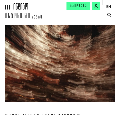
ᲒᲐᲛᲝᲬᲔᲠᲐ
EN
ᲘᲡᲢᲝᲠᲘᲔᲑᲘ
ᲥᲐᲚᲐᲥᲘ