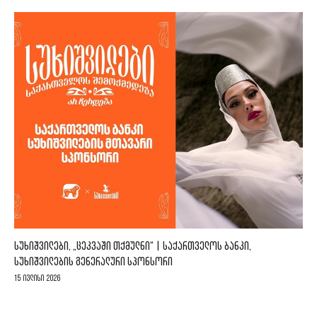
ᲡᲣᲮᲘᲨᲕᲘᲚᲔᲑᲘ, „ᲪᲔᲙᲕᲐᲨᲘ ᲗᲥᲛᲣᲚᲜᲘ“ | ᲡᲐᲥᲐᲠᲗᲕᲔᲚᲝᲡ ᲑᲐᲜᲙᲘ,
ᲡᲣᲮᲘᲨᲕᲘᲚᲔᲑᲘᲡ ᲒᲔᲜᲔᲠᲐᲚᲣᲠᲘ ᲡᲞᲝᲜᲡᲝᲠᲘ
15 ივლისი 2026