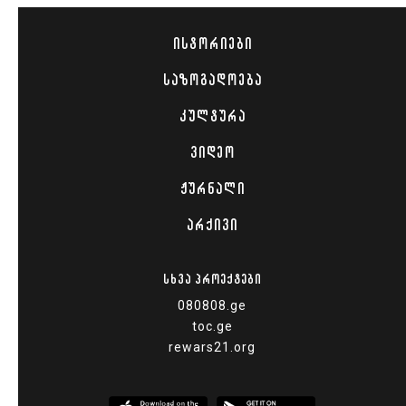
ᲘᲡᲢᲝᲠᲘᲔᲑᲘ
ᲡᲐᲖᲝᲒᲐᲓᲝᲔᲑᲐ
ᲙᲣᲚᲢᲣᲠᲐ
ᲕᲘᲓᲔᲝ
ᲟᲣᲠᲜᲐᲚᲘ
ᲐᲠᲥᲘᲕᲘ
ᲡᲮᲕᲐ ᲞᲠᲝᲔᲥᲢᲔᲑᲘ
080808.ge
toc.ge
rewars21.org