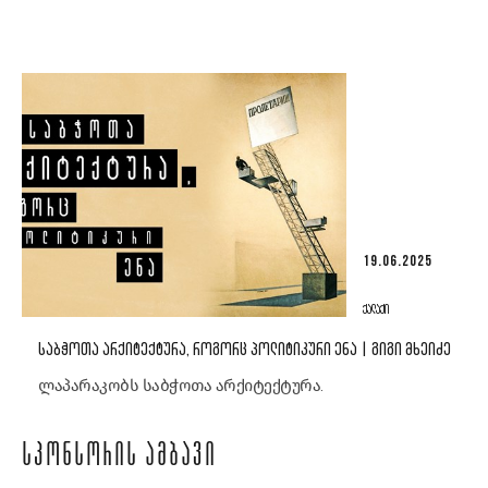
19.06.2025
ᲥᲐᲚᲐᲥᲘ
ᲡᲐᲑᲭᲝᲗᲐ ᲐᲠᲥᲘᲢᲔᲥᲢᲣᲠᲐ, ᲠᲝᲒᲝᲠᲪ ᲞᲝᲚᲘᲢᲘᲙᲣᲠᲘ ᲔᲜᲐ | ᲒᲘᲒᲘ ᲛᲮᲔᲘᲫᲔ
ლაპარაკობს საბჭოთა არქიტექტურა.
ᲡᲞᲝᲜᲡᲝᲠᲘᲡ ᲐᲛᲑᲐᲕᲘ