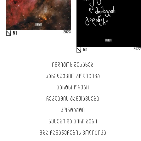
2023
51
2022
50
ᲘᲜᲓᲘᲒᲝᲡ ᲨᲔᲡᲐᲮᲔᲑ
ᲡᲐᲠᲔᲓᲐᲥᲪᲘᲝ ᲞᲝᲚᲘᲢᲘᲙᲐ
ᲞᲐᲠᲢᲜᲘᲝᲠᲔᲑᲘ
ᲠᲔᲙᲚᲐᲛᲘᲡ ᲒᲐᲜᲗᲐᲕᲡᲔᲑᲐ
ᲙᲝᲜᲢᲐᲥᲢᲘ
ᲬᲔᲡᲔᲑᲘ ᲓᲐ ᲞᲘᲠᲝᲑᲔᲑᲘ
ᲛᲖᲐ ᲩᲐᲜᲐᲬᲔᲠᲔᲑᲘᲡ ᲞᲝᲚᲘᲢᲘᲙᲐ