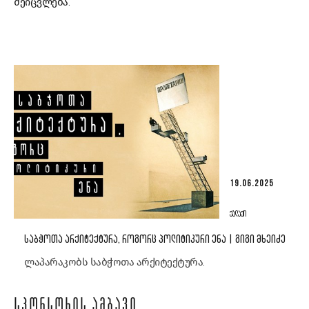
შეიცვლება.
19.06.2025
ᲥᲐᲚᲐᲥᲘ
ᲡᲐᲑᲭᲝᲗᲐ ᲐᲠᲥᲘᲢᲔᲥᲢᲣᲠᲐ, ᲠᲝᲒᲝᲠᲪ ᲞᲝᲚᲘᲢᲘᲙᲣᲠᲘ ᲔᲜᲐ | ᲒᲘᲒᲘ ᲛᲮᲔᲘᲫᲔ
ლაპარაკობს საბჭოთა არქიტექტურა.
ᲡᲞᲝᲜᲡᲝᲠᲘᲡ ᲐᲛᲑᲐᲕᲘ