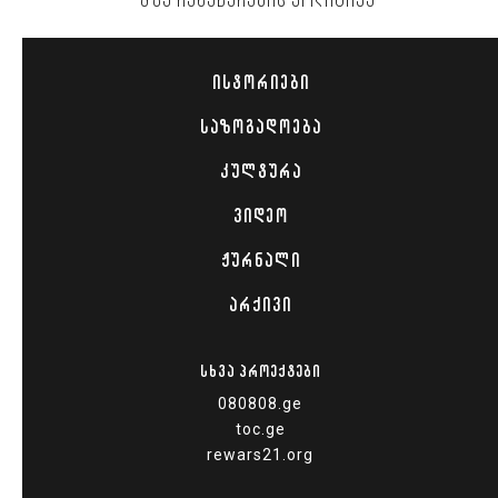
ᲛᲖᲐ ᲩᲐᲜᲐᲬᲔᲠᲔᲑᲘᲡ ᲞᲝᲚᲘᲢᲘᲙᲐ
ᲘᲡᲢᲝᲠᲘᲔᲑᲘ
ᲡᲐᲖᲝᲒᲐᲓᲝᲔᲑᲐ
ᲙᲣᲚᲢᲣᲠᲐ
ᲕᲘᲓᲔᲝ
ᲟᲣᲠᲜᲐᲚᲘ
ᲐᲠᲥᲘᲕᲘ
ᲡᲮᲕᲐ ᲞᲠᲝᲔᲥᲢᲔᲑᲘ
080808.ge
toc.ge
rewars21.org