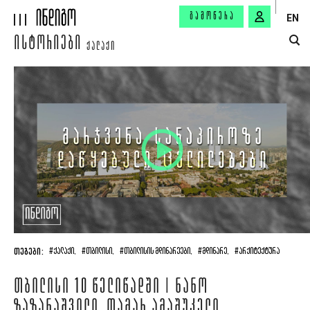
ᲒᲐᲛᲝᲬᲔᲠᲐ
EN
ᲘᲡᲢᲝᲠᲘᲔᲑᲘ
ᲥᲐᲚᲐᲥᲘ
ᲗᲔᲒᲔᲑᲘ:
#ᲥᲐᲚᲐᲥᲘ,
#ᲗᲑᲘᲚᲘᲡᲘ,
#ᲗᲑᲘᲚᲘᲡᲘᲡ ᲛᲓᲘᲜᲐᲠᲔᲔᲑᲘ,
#ᲛᲓᲘᲜᲐᲠᲔ,
#ᲐᲠᲥᲘᲢᲔᲥᲢᲣᲠᲐ
ᲗᲑᲘᲚᲘᲡᲘ 10 ᲬᲔᲚᲘᲬᲐᲓᲨᲘ | ᲜᲐᲜᲝ
ᲖᲐᲖᲐᲜᲐᲨᲕᲘᲚᲘ, ᲗᲐᲛᲐᲠ ᲐᲛᲐᲨᲣᲙᲔᲚᲘ