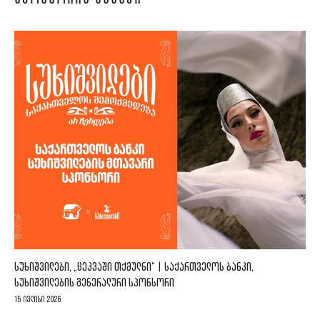
ᲡᲣᲮᲘᲨᲕᲘᲚᲔᲑᲘ, „ᲪᲔᲙᲕᲐᲨᲘ ᲗᲥᲛᲣᲚᲜᲘ“ | ᲡᲐᲥᲐᲠᲗᲕᲔᲚᲝᲡ ᲑᲐᲜᲙᲘ,
ᲡᲣᲮᲘᲨᲕᲘᲚᲔᲑᲘᲡ ᲒᲔᲜᲔᲠᲐᲚᲣᲠᲘ ᲡᲞᲝᲜᲡᲝᲠᲘ
15 ივლისი 2026