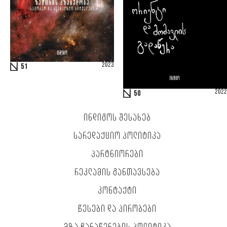
2023
51
2022
50
ᲘᲜᲓᲘᲒᲝᲡ ᲨᲔᲡᲐᲮᲔᲑ
ᲡᲐᲠᲔᲓᲐᲥᲪᲘᲝ ᲞᲝᲚᲘᲢᲘᲙᲐ
ᲞᲐᲠᲢᲜᲘᲝᲠᲔᲑᲘ
ᲠᲔᲙᲚᲐᲛᲘᲡ ᲒᲐᲜᲗᲐᲕᲡᲔᲑᲐ
ᲙᲝᲜᲢᲐᲥᲢᲘ
ᲬᲔᲡᲔᲑᲘ ᲓᲐ ᲞᲘᲠᲝᲑᲔᲑᲘ