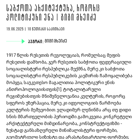
ᲡᲐᲑᲭᲝᲗᲐ ᲐᲠᲥᲘᲢᲔᲥᲢᲣᲠᲐ, ᲠᲝᲒᲝᲠᲪ
ᲞᲝᲚᲘᲢᲘᲙᲣᲠᲘ ᲔᲜᲐ | ᲒᲘᲒᲘ ᲛᲮᲔᲘᲫᲔ
19.06.2025 | 10 ᲬᲣᲗᲘᲐᲜᲘ ᲡᲐᲙᲘᲗᲮᲐᲕᲘ
ᲐᲕᲢᲝᲠᲘ:
ᲒᲘᲒᲘ ᲛᲮᲔᲘᲫᲔ
1917 წლის რუსეთის რევოლუციას, რომელსაც მეფის
რუსეთის დამხობა, ჯერ რუსეთის საბჭოთა ფედერაციული
სოციალისტური რესპუბლიკა შექმნა, მერე კი საბჭოთა
სოციალისტური რესპუბლიკების კავშირის ჩამოყალიბება
მოჰყვა, საუკეთესო მაგალითია პოლიტიკური ენის
ანთროპოლოგიისთვის[1]. ტოტალიტარული
რეჟიმებისთვის მნიშვნელოვანია კულტურის, როგორც
სფეროს უზურპაცია, მერე კი იდეოლოგიის წარმოება
კულტურის მეშვეობით. ვლადიმერ ლენინმა არც თუ დიდი
ხნის მმართველობის პერიოდში გამოკვეთა კონკრეტული
არქიტექტურული მიმდინარეობა, კონსტრუქტივიზმი -
ზუსტად განსაზღვრული მინიმალისტური ფორმები,
გეომეტრიული სიზუსტე და არასტანდარტული ფორმები;