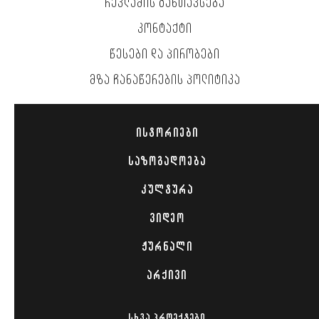
ᲠᲔᲙᲚᲐᲛᲘᲡ ᲒᲐᲜᲗᲐᲕᲡᲔᲑᲐ
ᲙᲝᲜᲢᲐᲥᲢᲘ
ᲬᲔᲡᲔᲑᲘ ᲓᲐ ᲞᲘᲠᲝᲑᲔᲑᲘ
ᲛᲖᲐ ᲩᲐᲜᲐᲬᲔᲠᲔᲑᲘᲡ ᲞᲝᲚᲘᲢᲘᲙᲐ
ᲘᲡᲢᲝᲠᲘᲔᲑᲘ
ᲡᲐᲖᲝᲒᲐᲓᲝᲔᲑᲐ
ᲙᲣᲚᲢᲣᲠᲐ
ᲕᲘᲓᲔᲝ
ᲟᲣᲠᲜᲐᲚᲘ
ᲐᲠᲥᲘᲕᲘ
ᲡᲮᲕᲐ ᲞᲠᲝᲔᲥᲢᲔᲑᲘ