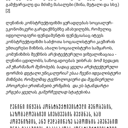
გამჭვირვალე და მძიმე მასალები (მინა, მეტალი და სხვ.)
[2].
ლენინის კონსტრუქტივიზმი ყურადღებას სოციალურ-
ეკონომიკური გარდაქმნებზე ამახვილებს, რომელიც
იდეოლოგიური ფუნდამენტის ფუნქციასაც იტევს.
კონსტრუქტივიზმი საბჭოთა სოციალისტური კავშირის
უმთავრესი მიზნის, ახალი სოციალისტური სამყაროს,
კომუნიზმის შექმნის არქიტექტურული ვიზუალიზაციაა -
ლენინი ცდილობს, საზოგადოებას უთხრას:
ხომ
ხედავთ,
ამ
უზარმაზარ
შენობებს,
სადაც
ყველა
არქიტექტურული
ფორმის
დეტალი
უნიკალურია?
ესაა ჩვენი
იდეალისტური
მიზნები,
რომელშიც ტექნოლოგიური
და
მეცნიერული
პროგრესი
ერთმანეთს ერწყმის,
და
ეს
სტანდარტი
ერგება
ყველას,
განურჩევლად
სტატუსისა.
ᲚᲔᲜᲘᲜᲘ ᲘᲬᲧᲔᲑᲡ ᲙᲝᲜᲡᲢᲠᲣᲥᲢᲘᲕᲘᲡᲢᲣᲚᲘ ᲨᲔᲜᲝᲑᲔᲑᲘᲡ,
ᲡᲐᲖᲝᲒᲐᲓᲝᲔᲑᲠᲘᲕᲘ ᲡᲘᲕᲠᲪᲔᲔᲑᲘᲡ ᲨᲔᲥᲛᲜᲐᲡ, ᲠᲐᲪ
ᲙᲝᲛᲣᲜᲘᲖᲛᲘᲡ, ᲐᲜᲣ ᲓᲔᲓᲐᲛᲘᲬᲐᲖᲔ ᲡᲐᲛᲝᲗᲮᲘᲡ ᲐᲨᲔᲜᲔᲑᲘᲗ