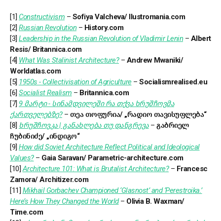
[1]
Constructivism
–
Sofiya Valcheva/ Ilustromania.com
[2]
Russian Revolution
–
History.com
[3]
Leadership in the Russian Revolution of Vladimir Lenin
–
Albert
Resis/ Britannica.com
[4]
What Was Stalinist Architecture?
–
Andrew Mwaniki/
Worldatlas.com
[5]
1950s - Collectivisation of Agriculture
–
Socialismrealised.eu
[6]
Socialist Realism
–
Britannica.com
[7]
9 მარტი - სინამდვილეში რა თქვა ხრუშჩოვმა
ქართველებზე?
–
თეა თოფურია/ „რადიო თავისუფლება“
[8]
ხრუშჩოვკა | განახლება თუ დანგრევა
–
გაბრიელ
ჩუბინიძე/ „ინდიგო“
[9]
How did Soviet Architecture Reflect Political and Ideological
Values?
–
Gaia Saravan/ Parametric-architecture.com
[10]
Architecture 101: What is Brutalist Architecture?
–
Francesc
Zamora/ Architizer.com
[11]
Mikhail Gorbachev Championed ‘Glasnost’ and ‘Perestroika.’
Here’s How They Changed the World
–
Olivia B. Waxman/
Time.com