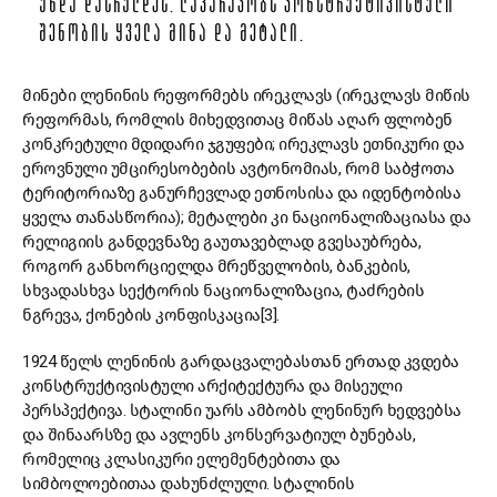
ᲣᲜᲓᲐ ᲓᲐᲡᲠᲣᲚᲓᲔᲡ. ᲚᲐᲞᲐᲠᲐᲙᲝᲑᲡ ᲙᲝᲜᲡᲢᲠᲣᲥᲢᲘᲕᲘᲡᲢᲣᲚᲘ
ᲨᲔᲜᲝᲑᲘᲡ ᲧᲕᲔᲚᲐ ᲛᲘᲜᲐ ᲓᲐ ᲛᲔᲢᲐᲚᲘ.
მინები ლენინის რეფორმებს ირეკლავს (ირეკლავს მიწის
რეფორმას, რომლის მიხედვითაც მიწას აღარ ფლობენ
კონკრეტული მდიდარი ჯგუფები; ირეკლავს ეთნიკური და
ეროვნული უმცირესობების ავტონომიას, რომ საბჭოთა
ტერიტორიაზე განურჩევლად ეთნოსისა და იდენტობისა
ყველა თანასწორია); მეტალები კი ნაციონალიზაციასა და
რელიგიის განდევნაზე გაუთავებლად გვესაუბრება,
როგორ განხორციელდა მრეწველობის, ბანკების,
სხვადასხვა სექტორის ნაციონალიზაცია, ტაძრების
ნგრევა, ქონების კონფისკაცია[3].
1924 წელს ლენინის გარდაცვალებასთან ერთად კვდება
კონსტრუქტივისტული არქიტექტურა და მისეული
პერსპექტივა. სტალინი უარს ამბობს ლენინურ ხედვებსა
და შინაარსზე და ავლენს კონსერვატიულ ბუნებას,
რომელიც კლასიკური ელემენტებითა და
სიმბოლოებითაა დახუნძლული. სტალინის