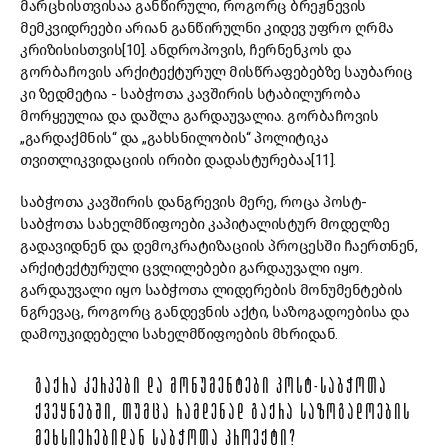
მარცხისთვისაა განწირული, როგორც ბრეჟნევის
მემკვიდრეები არიან განწირულნი კიდევ უფრო ღრმა
კრიზისისთვის[10]. ანდროპოვის, ჩერნენკოს და
გორბაჩოვის არქიტექტურულ მისწრაფებებზე საუბარიც
კი ზედმეტია - საბჭოთა კავშირის სტაბილურობა
მორყეულია და დაშლა გარდაუვალია. გორბაჩოვის
„გარდაქმნის“ და „გახსნილობის“ პოლიტიკა
თვითლიკვიდაციის ირიბი დადასტურებაა[11].
საბჭოთა კავშირის დანგრევის მერე, როცა პოსტ-
საბჭოთა სახელმწიფოები კაპიტალისტურ მოდელზე
გადავიდნენ და დემოკრატიზაციის პროცესში ჩაერთნენ,
არქიტექტურული ცვლილებები გარდაუვალი იყო.
გარდაუვალი იყო საბჭოთა ლიდერების მონუმენტების
ნგრევაც, როგორც განდევნის აქტი, საზოგადოებისა და
დამოუკიდებელი სახელმწიფოების მხრიდან.
ᲒᲐᲥᲠᲐ ᲙᲔᲠᲞᲔᲑᲘ ᲓᲐ ᲛᲝᲜᲣᲛᲔᲜᲢᲔᲑᲘ ᲞᲝᲡᲢ-ᲡᲐᲑᲭᲝᲗᲐ
ᲥᲕᲔᲧᲜᲔᲑᲨᲘ, ᲗᲣᲛᲪᲐ ᲠᲐᲛᲓᲔᲜᲐᲓ ᲒᲐᲥᲠᲐ ᲡᲐᲖᲝᲒᲐᲓᲝᲔᲑᲘᲡ
ᲛᲔᲮᲡᲘᲔᲠᲔᲑᲘᲓᲐᲜ ᲡᲐᲑᲭᲝᲗᲐ ᲞᲠᲝᲔᲥᲢᲘ?