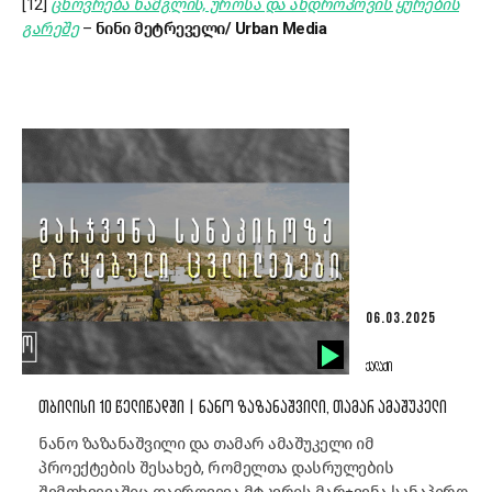
[12]
ცხოვრება ნამგლის, უროსა და ანდროპოვის ყურების
გარეშე
–
ნინი მეტრეველი/ Urban Media
06.03.2025
ᲥᲐᲚᲐᲥᲘ
ᲗᲑᲘᲚᲘᲡᲘ 10 ᲬᲔᲚᲘᲬᲐᲓᲨᲘ | ᲜᲐᲜᲝ ᲖᲐᲖᲐᲜᲐᲨᲕᲘᲚᲘ, ᲗᲐᲛᲐᲠ ᲐᲛᲐᲨᲣᲙᲔᲚᲘ
ნანო ზაზანაშვილი და თამარ ამაშუკელი იმ
პროექტების შესახებ, რომელთა დასრულების
შემთხვევაშიც დაირღვევა მტკვრის მარჯვენა სანაპირო