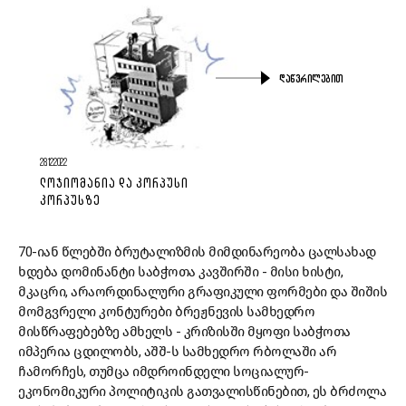
ᲓᲐᲬᲕᲠᲘᲚᲔᲑᲘᲗ
28.12.2022
ᲚᲝᲯᲘᲝᲛᲐᲜᲘᲐ ᲓᲐ ᲙᲝᲠᲞᲣᲡᲘ
ᲙᲝᲠᲞᲣᲡᲖᲔ
70-იან წლებში ბრუტალიზმის მიმდინარეობა ცალსახად
ხდება დომინანტი საბჭოთა კავშირში - მისი ხისტი,
მკაცრი, არაორდინალური გრაფიკული ფორმები და შიშის
მომგვრელი კონტურები ბრეჟნევის სამხედრო
მისწრაფებებზე ამხელს - კრიზისში მყოფი საბჭოთა
იმპერია ცდილობს, აშშ-ს სამხედრო რბოლაში არ
ჩამორჩეს, თუმცა იმდროინდელი სოციალურ-
ეკონომიკური პოლიტიკის გათვალისწინებით, ეს ბრძოლა