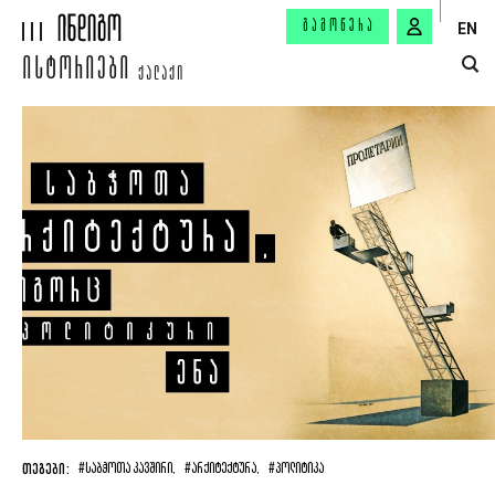
ᲒᲐᲛᲝᲬᲔᲠᲐ
EN
ᲘᲡᲢᲝᲠᲘᲔᲑᲘ
ᲥᲐᲚᲐᲥᲘ
ᲗᲔᲒᲔᲑᲘ:
#ᲡᲐᲑᲭᲝᲗᲐ ᲙᲐᲕᲨᲘᲠᲘ,
#ᲐᲠᲥᲘᲢᲔᲥᲢᲣᲠᲐ,
#ᲞᲝᲚᲘᲢᲘᲙᲐ