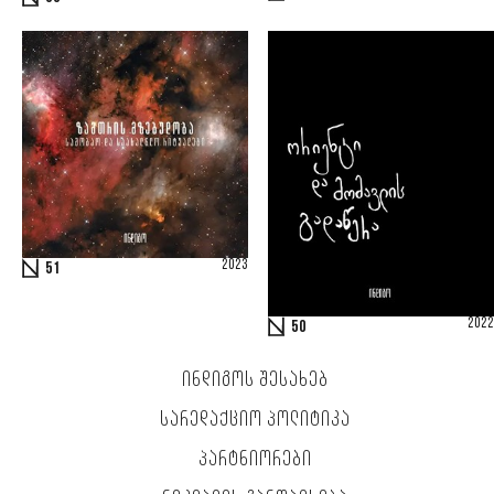
2023
51
2022
50
ᲘᲜᲓᲘᲒᲝᲡ ᲨᲔᲡᲐᲮᲔᲑ
ᲡᲐᲠᲔᲓᲐᲥᲪᲘᲝ ᲞᲝᲚᲘᲢᲘᲙᲐ
ᲞᲐᲠᲢᲜᲘᲝᲠᲔᲑᲘ