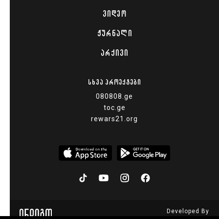
ᲕᲘᲓᲔᲝ
ᲟᲣᲠᲜᲐᲚᲘ
ᲐᲠᲥᲘᲕᲘ
ᲡᲮᲕᲐ ᲞᲠᲝᲔᲥᲢᲔᲑᲘ
080808.ge
toc.ge
rewars21.org
Developed By