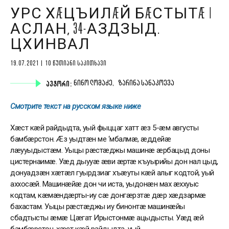
УРС ХÆЦЪИЛÆЙ БÆСТЫТÆ |
АСЛАН, 34-АЗДЗЫД.
ЦХИНВАЛ
19.07.2021 | 10 ᲬᲣᲗᲘᲐᲜᲘ ᲡᲐᲙᲘᲗᲮᲐᲕᲘ
ᲐᲕᲢᲝᲠᲘ:
ᲜᲘᲜᲝ ᲚᲝᲛᲐᲫᲔ,
ᲖᲐᲠᲘᲜᲐ ᲡᲐᲜᲐᲙᲝᲔᲕᲐ
Смотрите текст на русском языке ниже
Хæст кæй райдыдта, уый фыццаг хатт æз 5-æм августы
бамбæрстон. Æз уыдтæн ме ‘мбалмæ, æддейæ
лæууыдыстæм. Уыцы рæстæджы машинæ æрбацыд доны
цистернаимæ. Уæд дыууæ æви æртæ къуырийы дон нал цыд,
донуадзæн хæтæл гуырдзиаг хъæуты кæй алыг кодтой, уый
аххосæй. Машинæйæ дон чи иста, уыдонæн мах æххуыс
кодтам, кæмæндæрты-иу сæ донгæрзтæ дæр хæдзармæ
бахастам. Уыцы рæстæджы иу бинонтæ машинæйы
сбадтысты æмæ Цæгат Ирыстонмæ ацыдысты. Уæд æй