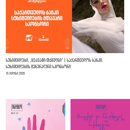
ᲡᲣᲮᲘᲨᲕᲘᲚᲔᲑᲘ, „ᲪᲔᲙᲕᲐᲨᲘ ᲗᲥᲛᲣᲚᲜᲘ“ | ᲡᲐᲥᲐᲠᲗᲕᲔᲚᲝᲡ ᲑᲐᲜᲙᲘ,
ᲡᲣᲮᲘᲨᲕᲘᲚᲔᲑᲘᲡ ᲒᲔᲜᲔᲠᲐᲚᲣᲠᲘ ᲡᲞᲝᲜᲡᲝᲠᲘ
15 ივლისი 2026