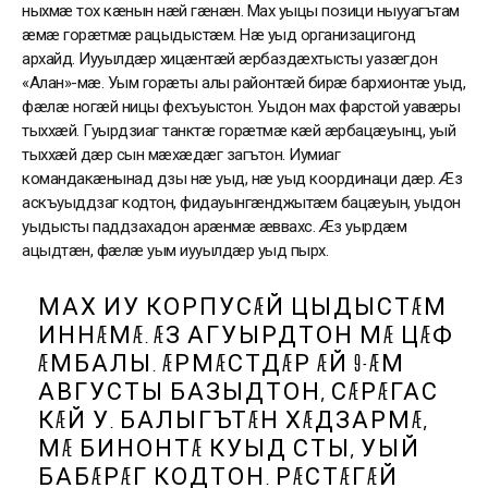
ныхмæ тох кæнын нæй гæнæн. Мах уыцы позици ныууагътам
æмæ горæтмæ рацыдыстæм. Нæ уыд организацигонд
архайд. Иууылдæр хицæнтæй æрбаздæхтысты уазæгдон
«Алан»-мæ. Уым горæты алы районтæй бирæ бархионтæ уыд,
фæлæ ногæй ницы фехъуыстон. Уыдон мах фарстой уавæры
тыххæй. Гуырдзиаг танктæ горæтмæ кæй æрбацæуынц, уый
тыххæй дæр сын мæхæдæг загътон. Иумиаг
командакæнынад дзы нæ уыд, нæ уыд координаци дæр. Æз
аскъуыддзаг кодтон, фидауынгæнджытæм бацæуын, уыдон
уыдысты паддзахадон арæнмæ æввахс. Æз уырдæм
ацыдтæн, фæлæ уым иууылдæр уыд пырх.
МАХ ИУ КОРПУСÆЙ ЦЫДЫСТÆМ
ИННÆМÆ. ÆЗ АГУЫРДТОН МÆ ЦÆФ
ÆМБАЛЫ. ÆРМÆСТДÆР ÆЙ 9-ÆМ
АВГУСТЫ БАЗЫДТОН, СÆРÆГАС
КÆЙ У. БАЛЫГЪТÆН ХÆДЗАРМÆ,
МÆ БИНОНТÆ КУЫД СТЫ, УЫЙ
БАБÆРÆГ КОДТОН. РÆСТÆГÆЙ