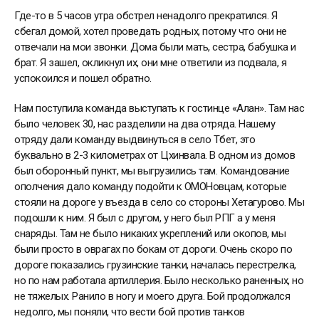
Где-то в 5 часов утра обстрел ненадолго прекратился. Я
сбегал домой, хотел проведать родных, потому что они не
отвечали на мои звонки. Дома были мать, сестра, бабушка и
брат. Я зашел, окликнул их, они мне ответили из подвала, я
успокоился и пошел обратно.
Нам поступила команда выступать к гостинце «Алан». Там нас
было человек 30, нас разделили на два отряда. Нашему
отряду дали команду выдвинуться в село Тбет, это
буквально в 2-3 километрах от Цхинвала. В одном из домов
был оборонный пункт, мы выгрузились там. Командование
ополчения дало команду подойти к ОМОНовцам, которые
стояли на дороге у въезда в село со стороны Хетагурово. Мы
подошли к ним. Я был с другом, у него был РПГ а у меня
снаряды. Там не было никаких укреплений или окопов, мы
были просто в оврагах по бокам от дороги. Очень скоро по
дороге показались грузинские танки, началась перестрелка,
но по нам работала артиллерия. Было несколько раненных, но
не тяжелых. Ранило в ногу и моего друга. Бой продолжался
недолго, мы поняли, что вести бой против танков