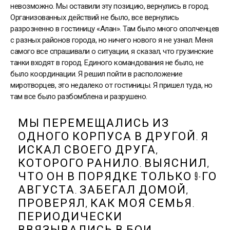
невозможно. Мы оставили эту позицию, вернулись в город.
Организованных действий не было, все вернулись
разрозненно в гостиницу «Алан». Там было много ополченцев
с разных районов города, но ничего нового я не узнал. Меня
самого все спрашивали о ситуации, я сказал, что грузинские
танки входят в город. Единого командования не было, не
было координации. Я решил пойти в расположение
миротворцев, это недалеко от гостиницы. Я пришел туда, но
там все было разбомблена и разрушено.
МЫ ПЕРЕМЕЩАЛИСЬ ИЗ
ОДНОГО КОРПУСА В ДРУГОЙ. Я
ИСКАЛ СВОЕГО ДРУГА,
КОТОРОГО РАНИЛО. ВЫЯСНИЛ,
ЧТО ОН В ПОРЯДКЕ ТОЛЬКО 9-ГО
АВГУСТА. ЗАБЕГАЛ ДОМОЙ,
ПРОВЕРЯЛ, КАК МОЯ СЕМЬЯ.
ПЕРИОДИЧЕСКИ