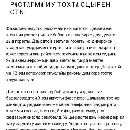
РÆСТÆГМÆ-ИУ ТОХТÆ СЦЫРЕН
СТЫ.
Фарастæм августы райсомæй нын загътой. Цæмæй нæ
цæнгтыл урс хæцъилтæ бабастаиккам. Бирæ дам-думтæ
цыд горæты. Дзырдтой, зæгъгæ, горæты ис диверсион
къордтæ, гуырдзиæгтæ ирæтты æфсон рациты дзурынц
æмæ горæты алы районтæм æххуысы къордтæм сидынц.
Уыд ахæм информаци дæр, зæгъгæ, гуырдзиæгтæ
кæдæмыты æхсой, ис уыдоны амонджытæ дæр. Дзырдтой
ма, 12-æм астæуккаг скъолайы районы дам карз тохтæ
цæуы, зæгъгæ.
Даккаг хатт горæтмæ æрбабырсын гуырдзиæгтæ
бафæлвæрдтой 9-æм августы фæссихор. Цалынмæ тох нæ
райдыдта, уæдмæ мæм ме ‘мбал телефонæй фæдзырдта
æмæ мын загъта, зæгъгæ, йæ фыдыхо фæмард, сæ
хæдзарыл снаряд сæмбæлд. Уыцы рæстæджы йæхæдæр ам
нæ уыд, уый гуырцæй инвалид у. Уыдон нæ уынгыл цæрæнц,