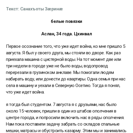
Текст: Санахъоты Зæринæ
белые повязки
Аслан, 34 года. Цхинвал
Первое осознание того, что уже идет война, ко мне пришло 5
августа. Я был у своего друга, мы стояли во дворе. Как раз
приехала машина с цистерной воды. На тот момент две или
три недели в городе уже не было воды, водопровод
перерезали в грузинском анклаве. Мы помогали людям
набирать воду, или донести до квартиры. Одна семья при нас
села в машину и уехали в Северную Осетию. Тогда я понял,
что уже идет война.
я тогда был студентом. 7 августа я с друзьями, нас было
около 15 человек, пришли в один из штабов ополчения в
центре города, и попросили включить нас в ряды ополчения.
Нам пока поставили задачу забрать со складов спальные
мешки, матрасы и обустроить казарму. Этим мы и занимались