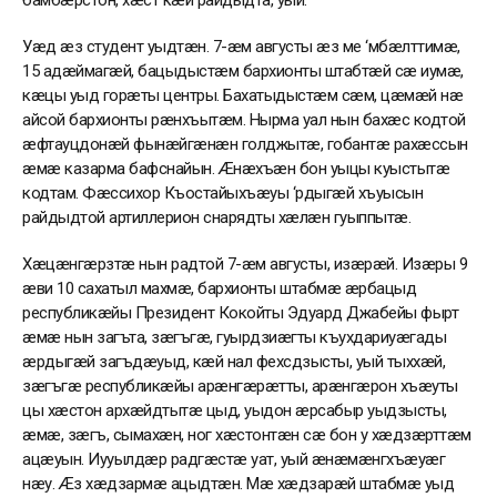
бамбæрстон, хæст кæй райдыдта, уый.
Уæд æз студент уыдтæн. 7-æм августы æз ме ‘мбæлттимæ,
15 адæймагæй, бацыдыстæм бархионты штабтæй сæ иумæ,
кæцы уыд горæты центры. Бахатыдыстæм сæм, цæмæй нæ
айсой бархионты рæнхъытæм. Нырма уал нын бахæс кодтой
æфтауцдонæй фынæйгæнæн голджытæ, гобантæ рахæссын
æмæ казарма бафснайын. Æнæхъæн бон уыцы куыстытæ
кодтам. Фæссихор Къостайыхъæуы ‘рдыгæй хъуысын
райдыдтой артиллерион снарядты хæлæн гуыппытæ.
Хæцæнгæрзтæ нын радтой 7-æм августы, изæрæй. Изæры 9
æви 10 сахатыл махмæ, бархионты штабмæ æрбацыд
республикæйы Президент Кокойты Эдуард Джабейы фырт
æмæ нын загъта, зæгъгæ, гуырдзиæгты къухдариуæгады
æрдыгæй загъдæуыд, кæй нал фехсдзысты, уый тыххæй,
зæгъгæ республикæйы арæнгæрæтты, арæнгæрон хъæуты
цы хæстон архæйдтытæ цыд, уыдон æрсабыр уыдзысты,
æмæ, зæгъ, сымахæн, ног хæстонтæн сæ бон у хæдзæрттæм
ацæуын. Иууылдæр радгæстæ уат, уый æнæмæнгхъæуæг
нæу. Æз хæдзармæ ацыдтæн. Мæ хæдзарæй штабмæ уыд