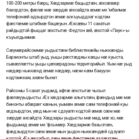
100-200 метры бæрц. Хæдзармæ бацыдтæн, æхсæвæр
бахордтон, фæлæ мæ зæрдæ æхсайдта æмæ ме ‘мбалмæ
телефонæй адзырдтон æмæ аскъуыддзаг кодтам
фæстæмæ штабмæ бацæуын. Æхсæвы 11 сахатыл
райдыдтой фыццаг æхстытæ. Федтон æй, æхстой «Паук»-ы
къуылдыммæ.
Сæумæрайсоммæ уыдыстæм библиотекæйы ныккæнды.
Бархионты штаб уыд, уыцы рæстæджы кæцы нæ куыста,
сывæллæтты уыцы цæхæрадоны территорийыл. Уым нæ уыд
нæдæр ныккæнд æмæ нæдæр, нæхи кæм бааууон
кодтаиккам, ахæм бынат.
Райсомы 5 сахат уыдаид, афтæ æхстытæ чысыл
фæлæууыдысты. Æз хæдзармæ алыгътæн, фæндыд мæ мæ
бинонты абæрæг кæнын, уымæн æмæ сæм телефонæй куы
æдзырдтон, уæд мын не сдзуапп кодтой æмæ сæм мæ
зæрдæ ахсайдта. Хæдзары уыдысты мæ мад, мæ хо, мæ
фыдымад æмæ ме ‘фсымæр. Хæдзармæ бахызтæн,
фæдзырдтон сæм æмæ мын уыдон ныккæндæй сдзуапп
кодтой. Æз æрсабыр дæн æмæ фæстæмæ аздæхтæн.