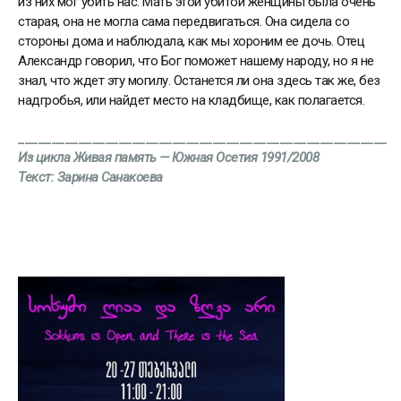
из них мог убить нас. Мать этой убитой женщины была очень
старая, она не могла сама передвигаться. Она сидела со
стороны дома и наблюдала, как мы хороним ее дочь. Отец
Александр говорил, что Бог поможет нашему народу, но я не
знал, что ждет эту могилу. Останется ли она здесь так же, без
надгробья, или найдет место на кладбище, как полагается.
_______________________________________________________
Из цикла Живая память — Южная Осетия 1991/2008
Текст: Зарина Санакоева