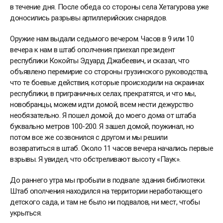
в течение дня. После обеда со стороны села Хетагурова уже
доносились разрывы артиллерийских снарядов.
Оружие нам выдали седьмого вечером. Часов в 9 или 10
вечера к нам в штаб ополчения приехал президент
республики Кокойты Эдуард Джабеевич, и сказал, что
объявлено перемирие со стороны грузинского руководства,
что те боевые действия, которые происходили на окраинах
республики, в приграничных селах, прекратятся, и что мы,
новобранцы, можем идти домой, всем нести дежурство
необязательно. Я пошел домой, до моего дома от штаба
буквально метров 100-200. Я зашел домой, поужинал, но
потом все же созвонился с другом и мы решили
возвратиться в штаб. Около 11 часов вечера начались первые
взрывы. Я увидел, что обстреливают высоту «Паук».
До раннего утра мы пробыли в подвале здания библиотеки.
Штаб ополчения находился на территории неработающего
детского сада, и там не было ни подвалов, ни мест, чтобы
укрыться.