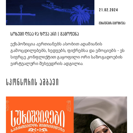
21.02.2024
ᲛᲔᲮᲡᲘᲔᲠᲔᲑᲘᲡ ᲒᲐᲪᲝᲪᲮᲚᲔᲑᲐ
ᲡᲝᲮᲣᲛᲘ ᲦᲘᲐᲐ ᲓᲐ ᲖᲦᲕᲐ ᲐᲠᲘ | ᲒᲐᲛᲝᲤᲔᲜᲐ
ექსპოზიცია აერთიანებს ასობით ადამიანის
გამოცდილებებს, ხედვებს, ფიქრებსა და ემოციებს - ეს
სივრცე კონფლიქტით გაყოფილი ორი საზოგადოების
ვირტუალური შეხვედრის ადგილია.
ᲡᲞᲝᲜᲡᲝᲠᲘᲡ ᲐᲛᲑᲐᲕᲘ