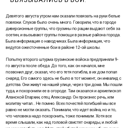
ВВЯЗЫВАЛИСЬ В БОИ.
Девятого августа утром нам сказали повязать на руки белые
повязки. Слухов было очень много. Говорили, что в городе
диверсионные группы, что грузины по рации выдают себя за
осетин, и вызывают группы помощи в разные района города.
Была информация о наводчиках. Была информация, что
ведутся ожесточенные бои в районе 12-ой школы.
Попытку второго штурма грузинские войска предприняли 9-
го августа после обеда. До того, как он начался, мне
позвонил друг, сказал, что его тетя погибла, в их дом попал
снаряд. Его самого здесь не было в тот момент, он инвалид с
детства. Они живут на нашей улице, через три дома. Мы пошли
туда, и похоронили ее в огороде. Там оказался и архиепископ
Аланской Епархии, отец Александр. Он произнес речь, или
молитву читал… Не помню. Всех почестей погибшей мы все
равно не могли оказать. Понимали, что идет война, но и то,
что человека надо похоронить, тоже понимали. Хотя все
время слышали, как над головой свистят снаряды, и любой