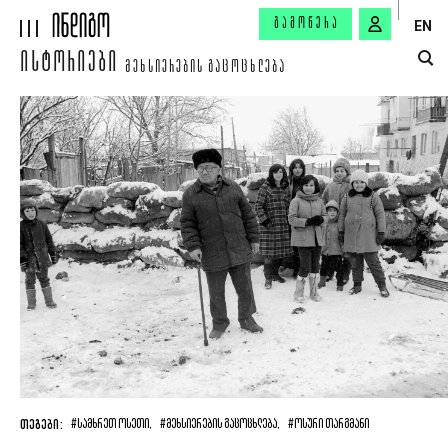
ᲒᲐᲛᲝᲬᲔᲠᲐ
EN
ᲘᲡᲢᲝᲠᲘᲔᲑᲘ
ᲛᲔᲮᲡᲘᲔᲠᲔᲑᲘᲡ ᲒᲐᲪᲝᲪᲮᲚᲔᲑᲐ
ᲗᲔᲒᲔᲑᲘ:
#ᲡᲐᲛᲮᲠᲔᲗ ᲝᲡᲔᲗᲘ,
#ᲛᲔᲮᲡᲘᲔᲠᲔᲑᲘᲡ ᲒᲐᲪᲝᲪᲮᲚᲔᲑᲐ,
#ᲝᲡᲣᲠᲘ ᲗᲐᲠᲒᲛᲐᲜᲘ