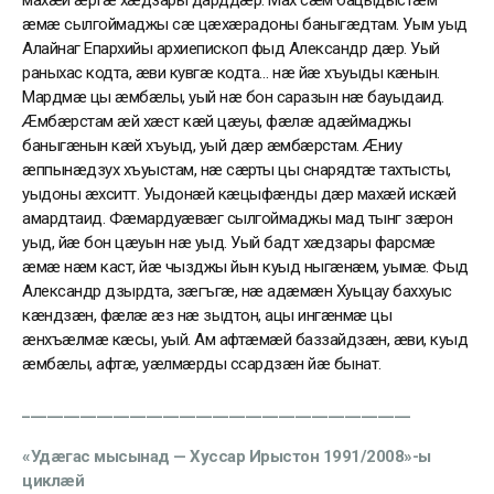
махæй æртæ хæдзары дарддæр. Мах сæм бацыдыстæм
æмæ сылгоймаджы сæ цæхæрадоны баныгæдтам. Уым уыд
Алайнаг Епархийы архиепископ фыд Александр дæр. Уый
раныхас кодта, æви кувгæ кодта… нæ йæ хъуыды кæнын.
Мардмæ цы æмбæлы, уый нæ бон саразын нæ бауыдаид.
Æмбæрстам æй хæст кæй цæуы, фæлæ адæймаджы
баныгæнын кæй хъуыд, уый дæр æмбæрстам. Æниу
æппынæдзух хъуыстам, нæ сæрты цы снарядтæ тахтысты,
уыдоны æхситт. Уыдонæй кæцыфæнды дæр махæй искæй
амардтаид. Фæмардуæвæг сылгоймаджы мад тынг зæрон
уыд, йæ бон цæуын нæ уыд. Уый бадт хæдзары фарсмæ
æмæ нæм каст, йæ чызджы йын куыд ныгæнæм, уымæ. Фыд
Александр дзырдта, зæгъгæ, нæ адæмæн Хуыцау баххуыс
кæндзæн, фæлæ æз нæ зыдтон, ацы ингæнмæ цы
æнхъæлмæ кæсы, уый. Ам афтæмæй баззайдзæн, æви, куыд
æмбæлы, афтæ, уæлмæрды ссардзæн йæ бынат.
_______________________________________________
«Удæгас мысынад — Хуссар Ирыстон 1991/2008»-ы
циклæй