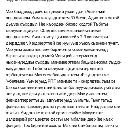
Мах бардзырд райста, цæмæй уазæгдон «Алан»-мæ
ацыдаиккам. Уым мах уыдыстæм 30 бæрц. Адих нæ кодтой
дыууæ къордыл. Нæ къордæн бахæс кодтой Тъбеты
хъæумæ ацæуын. Сбадтыстæм машинæйыл æмæ
ацыдыстæм. Уыцы хъæу Цхинвалæй у 2-3 километры
дæрддзæг. Хæдзæрттæй сæ иуы уыд хъахъхъæнæн пункт.
Мах уым рахызтыстæм бархионты командæкæнынад
бардзырд радта, цæмæй Милицийы сæрмагонд
нысаниуæджы къорды минæвæрттæм бацыдаиккам. Уыдон
лæууыдысты Тъбеты хъæумæ Цъунары æрдыгæй
æрбацæуæны. Мах сæм бацыдыстæм. Æз уыдтæн ме
‘мбалимæ. Уымæ уыд РПГ, мæнмæ та - снарядтæ. Уым хи
бахъахъхъæнынæн цæй фæстæ балæууыдаиккам, уый дзы
нæ уыд, нæ дзы уыд окоппытæ дæр. Мах уыдыстæм,
фæндаггæрæтты цы адгуытæ уыд, уымыты. Тынг тагъд
фæндагыл фæзындысты гуырдзиаг танктæ. Райдыдтам сæ
æхсын. Уыдон нæ æхстой артиллерийæ. Махуæттæ
цалдæрæй рог цæфтæ фесты. ме ‘мбалæн дæр йæ къах
фæцæф. Тох бирæ нæ ахаста. Мах æй бамбæрстам, танкты