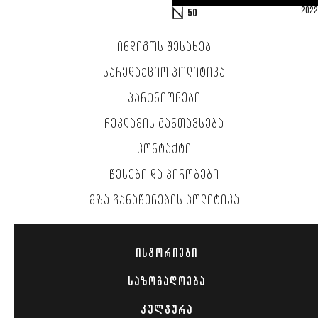
2022
50
ᲘᲜᲓᲘᲒᲝᲡ ᲨᲔᲡᲐᲮᲔᲑ
ᲡᲐᲠᲔᲓᲐᲥᲪᲘᲝ ᲞᲝᲚᲘᲢᲘᲙᲐ
ᲞᲐᲠᲢᲜᲘᲝᲠᲔᲑᲘ
ᲠᲔᲙᲚᲐᲛᲘᲡ ᲒᲐᲜᲗᲐᲕᲡᲔᲑᲐ
ᲙᲝᲜᲢᲐᲥᲢᲘ
ᲬᲔᲡᲔᲑᲘ ᲓᲐ ᲞᲘᲠᲝᲑᲔᲑᲘ
ᲛᲖᲐ ᲩᲐᲜᲐᲬᲔᲠᲔᲑᲘᲡ ᲞᲝᲚᲘᲢᲘᲙᲐ
ᲘᲡᲢᲝᲠᲘᲔᲑᲘ
ᲡᲐᲖᲝᲒᲐᲓᲝᲔᲑᲐ
ᲙᲣᲚᲢᲣᲠᲐ