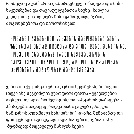
რომელიც აღარ არის დამთრგუნველი, რადგან იგი მისი
საკუთრებაა და თავისუფლებითაა სავსე. სახლის
კედლები ცოცხლდება მისი გამოცდილებებით,
მოგონებებითა და წარმოსახვით.
ᲠᲝᲛᲐᲜᲨᲘ ᲑᲣᲜᲔᲑᲠᲘᲕᲘ ᲡᲐᲮᲔᲔᲑᲘᲡ ᲒᲐᲛᲝᲧᲔᲜᲔᲑᲐ ᲯᲔᲜᲘᲡ
ᲖᲠᲓᲐᲡᲗᲐᲜ ᲔᲠᲗᲐᲓ ᲘᲪᲕᲚᲔᲑᲐ ᲓᲐ ᲕᲘᲗᲐᲠᲓᲔᲑᲐ. ᲛᲡᲮᲚᲘᲡ ᲮᲔ,
ᲠᲝᲛᲔᲚᲘᲪ ᲐᲮᲐᲚᲒᲐᲖᲠᲓᲝᲑᲐᲨᲘ ᲡᲔᲥᲡᲣᲐᲚᲣᲠᲝᲑᲘᲡ
ᲒᲐᲦᲕᲘᲫᲔᲑᲘᲡ ᲡᲘᲛᲑᲝᲚᲝ ᲘᲧᲝ, ᲑᲝᲚᲝᲡ ᲡᲠᲣᲚᲤᲐᲡᲝᲕᲐᲜᲘ
ᲪᲮᲝᲕᲠᲔᲑᲘᲡ ᲛᲔᲢᲐᲤᲝᲠᲐᲓ ᲒᲐᲠᲓᲐᲘᲥᲛᲜᲔᲑᲐ.
ჯენის თი ქეიქისგან ერთადერთი ხელშესახები ნივთი
(თუკი ასე შეგვიძლია ვუწოდოთ) დარჩა - ყვავილების
თესლი. თესლი, რომელიც ისეთი სამყაროს დაბადებას
ჰპირდება, სადაც ფერადკანიანი ქალები „მთელი
სამყაროს კუთვნილი სახედრები“ კი არა, შინაგანად თუ
ფიზიკურად თავისუფალი ადამიანები იქნებიან, ანუ
მუდმივად მოყვავილე მსხლის ხეები.