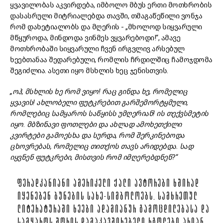
ყვავილობას აკვირდება, იმბოლო მბუს ერთი მოთხრობის
დასასრული მიტრიალებდა თავში, თმაგაწეწილი ვონჯა
რომ დახეტიალობს და მღერის - „მხოლოდ სიყვარული
მწყუროდა, მინდოდა ვინმეს ვყვარებოდი!“, ამავე
მოთხრობაში სიყვარული ჩვენ ირგვლივ არსებულ
ხეებთანაა შედარებული, რომლის ჩრდილშიც ჩამოჯდომა
შეგიძლია. ასეთი იყო მსხლის ხეც ჯენისთვის.
„ოჰ, მსხლის ხე რომ ვიყო! რაც გინდა ხე, რომელიც
ყვავის! ახლობელი ფუტკრებით გარშემორტყმული,
რომლებიც სამყაროს საწყისს უმღერიან! ის თექვსმეტის
იყო. მბზინავი ფოთლები და ახლად ამოხეთქილი
კვირტები გამოესხა და სურდა, რომ შერკინებოდა
ცხოვრებას, რომელიც თითქოს თავს არიდებდა. სად
იყვნენ ფუტკრები, მისთვის რომ იმღერებდნენ?“
ᲤᲔᲠᲐᲓᲙᲐᲜᲘᲐᲜᲘ ᲐᲛᲔᲠᲘᲙᲔᲚᲘ ᲥᲐᲚᲘ ᲐᲕᲢᲝᲠᲔᲑᲘ ᲮᲨᲘᲠᲐᲓ
ᲘᲧᲔᲜᲔᲑᲔᲜ ᲑᲣᲜᲔᲑᲘᲡ ᲡᲐᲮᲔ-ᲡᲘᲛᲑᲝᲚᲝᲔᲑᲡ. ᲡᲐᲛᲮᲠᲔᲗᲣᲚ
ᲚᲘᲢᲔᲠᲐᲢᲣᲠᲐᲨᲘ ᲮᲔᲔᲑᲘ ᲐᲓᲐᲛᲘᲐᲜᲣᲠ ᲒᲐᲛᲝᲪᲓᲘᲚᲔᲑᲐᲡᲐ ᲓᲐ