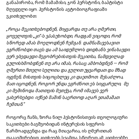
განაპირობა, რომ მამამისი, ჯონ ჰერსტონი, ბაპტისტი
მღვდელი იყო. ჰერსტონის ავტობიოგრაფიაში
ვკითხულობთ:
„როცა მეკითხებოდნენ, მიყვარდა თუ არა ღმერთი,
ყოველთვის „კი“-ს ვპასუხობდი, რადგან ვიცოდი, რომ
სწორედ ამას მოელოდნენ ჩემგან. დამნაშავესავით
ვგრძნობდი თავს და ამ საიდუმლოს დიდხანს ვინახავდი.
ვერ ვბედავდი მეგობრებისთვის მეკითხა, ნამდვილად
გულისხმობდნენ თუ არა იმას, რასაც ამბობდნენ — რომ
ღმერთი მთელი სულითა და გულით უყვარდათ და მზად
იყვნენ, მისთვის სიცოცხლეც კი დაეთმოთ. შესაძლოა,
მათ იცოდნენ, როგორ უნდა ეგრძნოთ ეს სიყვარული, მე
კი მეშინოდა მათთვის მეთქვა, რომ იმავეს ვერ
ვახერხებდი. იქნებ მაშინ საერთოდ აღარ ეთამაშათ
ჩემთან.“
როგორც ჩანს, ზორა ნილ ჰესტონისთვის თეოლოგიური
საკითხები ბავშვობიდან ინტერესის სფეროს
წარმოადგენდა და რაც მთავარია, ის ღმერთთან
დაკავშირებით კითხვებს სვამდა. სწორედ ამ კითხვებზე