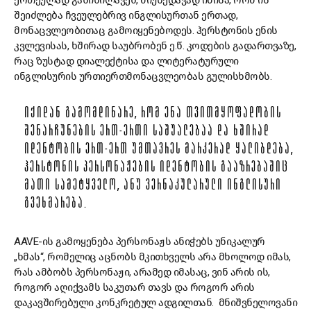
ერთეულად განიხილავენ, მიუხედავად იმისა, რომ ის
შეიძლება ჩვეულებრივ ინგლისურთან ერთად,
მონაცვლეობითაც გამოიყენებოდეს. ჰერსტონის ენის
კვლევისას, ხშირად საუბრობენ ე.წ. კოდების გადართვაზე,
რაც ზუსტად დიალექტისა და ლიტერატურული
ინგლისურის ურთიერთმონაცვლეობას გულისხმობს.
ᲘᲥᲘᲓᲐᲜ ᲒᲐᲛᲝᲛᲓᲘᲜᲐᲠᲔ, ᲠᲝᲛ ᲔᲜᲐ ᲗᲕᲘᲗᲛᲧᲝᲤᲐᲓᲝᲑᲘᲡ
ᲨᲔᲜᲐᲠᲩᲣᲜᲔᲑᲘᲡ ᲔᲠᲗ-ᲔᲠᲗᲘ ᲡᲐᲨᲣᲐᲚᲔᲑᲐᲐ ᲓᲐ ᲮᲨᲘᲠᲐᲓ
ᲘᲓᲔᲜᲢᲝᲑᲘᲡ ᲔᲠᲗ-ᲔᲠᲗ ᲣᲛᲗᲐᲕᲠᲔᲡ ᲛᲐᲠᲙᲔᲠᲐᲓ ᲧᲐᲚᲘᲑᲓᲔᲑᲐ,
ᲰᲔᲠᲡᲢᲝᲜᲘᲡ ᲞᲔᲠᲡᲝᲜᲐᲟᲔᲑᲘᲡ ᲘᲓᲔᲜᲢᲝᲑᲘᲡ ᲒᲐᲐᲖᲠᲔᲑᲐᲨᲘᲪ
ᲛᲐᲗᲘ ᲡᲐᲛᲔᲢᲧᲕᲔᲚᲝ, ᲐᲜᲣ ᲕᲔᲠᲜᲐᲙᲣᲚᲐᲠᲣᲚᲘ ᲘᲜᲒᲚᲘᲡᲣᲠᲘ
ᲒᲕᲔᲮᲛᲐᲠᲔᲑᲐ.
AAVE-ის გამოყენება პერსონაჟს ანიჭებს უნიკალურ
„ხმას“, რომელიც აცნობს მკითხველს არა მხოლოდ იმას,
რას ამბობს პერსონაჟი, არამედ იმასაც, ვინ არის ის,
როგორ აღიქვამს საკუთარ თავს და როგორ არის
დაკავშირებული კონკრეტულ ადგილთან. მნიშვნელოვანი