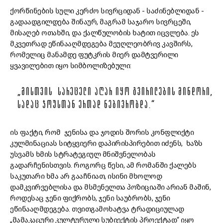
ქორწინების სული კერძო სივრციდან - საძინებლიდან -
გადაადგილდება შინაურ, მაგრამ საჯარო სივრცეში,
მისაღებ ოთახში, და ქალწულობის ხატით იცვლება. ეს
მკვეთრად ეწინააღმდეგება მეუღლეობრივ კავშირს,
რომელიც მანამდე ფუტკრის მიერ დამტვერილი
ყვავილებით იყო სიმბოლიზებული:
„ᲛᲘᲡᲗᲕᲘᲡ ᲡᲐᲠᲔᲪᲔᲚᲘ ᲐᲦᲐᲠ ᲘᲧᲝ ᲒᲕᲘᲠᲘᲚᲔᲑᲘᲡ ᲛᲘᲜᲓᲝᲠᲘ,
ᲡᲐᲓᲐᲪ ᲯᲝᲣᲡᲗᲐᲜ ᲔᲠᲗᲐᲓ ᲜᲔᲑᲘᲕᲠᲝᲑᲓᲐ.“
ის ფაქტი, რომ ჯენისა და ჯოდის შორის კონფლიქტი
კულმინაციას სიტყვიერი დაპირისპირებით იძენს, ხაზს
უსვამს ხმის სტრატეგიულ მნიშვნელობას
გადარჩენისთვის. როგორც წესი, ამ რომანში ქალებს
საკუთარი ხმა არ გააჩნიათ, ისინი მხოლოდ
დამკვირვებლისა და მსმენელთა პოზიციაში არიან მაშინ,
როდესაც ჯენი ფიქრობს, ჯენი საუბრობს, ჯენი
ეწინააღმდეგება. თვითგამოხატვა ტრადიციულად
„მამაკაცური კულტურული სუბიექტის პროექტად“ იყო