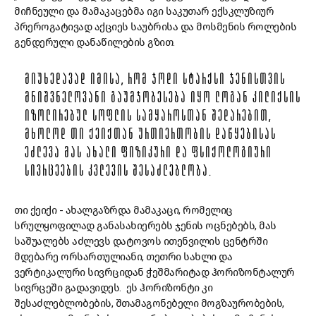
მიჩნეული და მამაკაცებმა იგი საკუთარ ექსკლუზიურ
პრეროგატივად აქციეს საუბრისა და მოსმენის როლების
გენდერული დანაწილების გზით.
ᲛᲘᲣᲮᲔᲓᲐᲕᲐᲓ ᲘᲛᲘᲡᲐ, ᲠᲝᲛ ᲯᲝᲓᲘ ᲡᲢᲐᲠᲥᲡᲘ ᲯᲔᲜᲘᲡᲗᲕᲘᲡ
ᲛᲜᲘᲨᲕᲜᲔᲚᲝᲕᲐᲜᲘ ᲒᲐᲣᲛᲯᲝᲑᲔᲡᲔᲑᲐ ᲘᲧᲝ ᲚᲝᲒᲐᲜ ᲙᲘᲚᲘᲥᲡᲘᲡ
ᲘᲖᲝᲚᲘᲠᲔᲑᲣᲚ ᲡᲝᲤᲚᲘᲡ ᲡᲐᲛᲧᲐᲠᲝᲡᲗᲐᲜ ᲨᲔᲓᲐᲠᲔᲑᲘᲗ,
ᲛᲮᲝᲚᲝᲓ ᲗᲘ ᲥᲔᲘᲥᲗᲐᲜ ᲣᲠᲗᲘᲔᲠᲗᲝᲑᲘᲡ ᲓᲐᲬᲧᲔᲑᲘᲡᲐᲡ
ᲔᲫᲚᲔᲕᲐ ᲛᲐᲡ ᲐᲮᲐᲚᲘ ᲤᲘᲖᲘᲙᲣᲠᲘ ᲓᲐ ᲤᲡᲘᲥᲝᲚᲝᲒᲘᲣᲠᲘ
ᲡᲘᲕᲠᲪᲔᲔᲑᲘᲡ ᲙᲕᲚᲔᲕᲘᲡ ᲨᲔᲡᲐᲫᲚᲔᲑᲚᲝᲑᲐ.
თი ქეიქი - ახალგაზრდა მამაკაცი, რომელიც
სრულყოფილად განასახიერებს ჯენის ოცნებებს, მას
საშუალებს აძლევს დატოვოს ითენვილის ცენტრში
მდებარე ორსართულიანი, თეთრი სახლი და
ვერტიკალური სივრციდან ჭეშმარიტად ჰორიზონტალურ
სივრცეში გადავიდეს. ეს ჰორიზონტი კი
შესაძლებლობების, შთამაგონებელი მოგზაურობების,