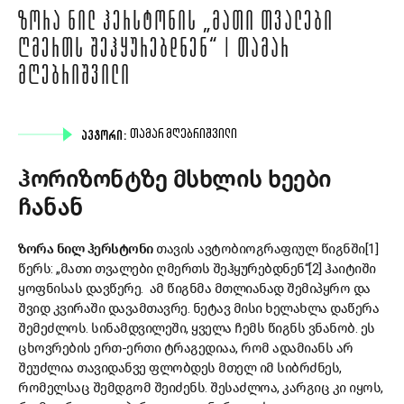
ᲖᲝᲠᲐ ᲜᲘᲚ ᲰᲔᲠᲡᲢᲝᲜᲘᲡ „ᲛᲐᲗᲘ ᲗᲕᲐᲚᲔᲑᲘ
ᲦᲛᲔᲠᲗᲡ ᲨᲔᲰᲧᲣᲠᲔᲑᲓᲜᲔᲜ“ | ᲗᲐᲛᲐᲠ
ᲛᲦᲔᲑᲠᲘᲨᲕᲘᲚᲘ
ᲐᲕᲢᲝᲠᲘ:
ᲗᲐᲛᲐᲠ ᲛᲦᲔᲑᲠᲘᲨᲕᲘᲚᲘ
ჰორიზონტზე მსხლის ხეები
ჩანან
ზორა ნილ ჰერსტონი
თავის ავტობიოგრაფიულ წიგნში[1]
წერს: „მათი თვალები ღმერთს შეჰყურებდნენ“[2] ჰაიტიში
ყოფნისას დავწერე. ამ წიგნმა მთლიანად შემიპყრო და
შვიდ კვირაში დავამთავრე. ნეტავ მისი ხელახლა დაწერა
შემეძლოს. სინამდვილეში, ყველა ჩემს წიგნს ვნანობ. ეს
ცხოვრების ერთ-ერთი ტრაგედიაა, რომ ადამიანს არ
შეუძლია თავიდანვე ფლობდეს მთელ იმ სიბრძნეს,
რომელსაც შემდგომ შეიძენს. შესაძლოა, კარგიც კი იყოს,