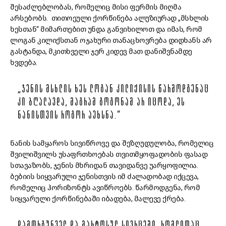
შესაძლებლობას, რომელიც მისი ფერმის მიღმა
არსებობს. თითოეული ქორწინება ალუზიურად „მსხლის
ხესთან“ მიმართებით უნდა განვიხილოთ და იმას, რომ
ლოგან კილიქსთან ოჯახური თანაცხოვრება დიდხანს არ
გასტანდა, მკითხველი ჯერ კიდევ მათ დანიშვნამდე
ხვდება.
„ᲯᲔᲜᲘᲡ ᲛᲡᲮᲚᲘᲡ ᲮᲔᲡ ᲚᲝᲒᲐᲜ ᲙᲘᲚᲘᲥᲘᲡᲘᲡ ᲬᲐᲠᲛᲝᲓᲒᲔᲜᲐᲪ
ᲙᲘ ᲑᲦᲐᲚᲐᲕᲓᲐ, ᲛᲐᲒᲠᲐᲛ ᲒᲝᲒᲝᲜᲐᲛ ᲐᲠ ᲘᲪᲝᲓᲐ, ᲔᲡ
ᲜᲐᲜᲘᲡᲗᲕᲘᲡ ᲠᲝᲒᲝᲠ ᲐᲔᲮᲡᲜᲐ.“
ნანის სამყაროს სივიწროვე და შეზღუდულობა, რომელიც
შვილიშვილს უსაფრთხოებას თვითმყოფადობის ფასად
სთავაზობს, ჯენის მხრიდან თავიდანვე უარყოფილია.
ბებიის სიყვარული ჯენისთვის იმ ძალადობად იქცევა,
რომელიც ჰორიზონტს ავიწროებს. წარმოდგენა, რომ
სიყვარული ქორწინებაში იბადება, მალევე ქრება.