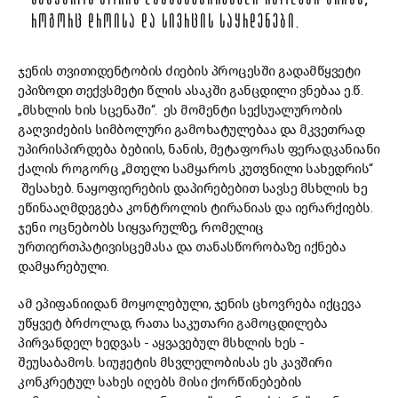
ᲡᲐᲛᲧᲐᲠᲝᲡ ᲨᲝᲠᲘᲡ ᲓᲐᲛᲐᲙᲐᲕᲨᲘᲠᲔᲑᲔᲚᲘ ᲠᲒᲝᲚᲔᲑᲘ ᲐᲠᲘᲐᲜ,
ᲠᲝᲒᲝᲠᲪ ᲓᲠᲝᲘᲡᲐ ᲓᲐ ᲡᲘᲕᲠᲪᲘᲡ ᲡᲐᲧᲠᲓᲔᲜᲔᲑᲘ.
ჯენის თვითიდენტობის ძიების პროცესში გადამწყვეტი
ეპიზოდი თექვსმეტი წლის ასაკში განცდილი ვნებაა ე.წ.
„მსხლის ხის სცენაში“. ეს მომენტი სექსუალურობის
გაღვიძების სიმბოლური გამოხატულებაა და მკვეთრად
უპირისპირდება ბებიის, ნანის, მეტაფორას ფერადკანიანი
ქალის როგორც „მთელი სამყაროს კუთვნილი სახედრის“
შესახებ. ნაყოფიერების დაპირებებით სავსე მსხლის ხე
ეწინააღმდეგება კონტროლის ტირანიას და იერარქიებს.
ჯენი ოცნებობს სიყვარულზე, რომელიც
ურთიერთპატივისცემასა და თანასწორობაზე იქნება
დამყარებული.
ამ ეპიფანიიდან მოყოლებული, ჯენის ცხოვრება იქცევა
უწყვეტ ბრძოლად, რათა საკუთარი გამოცდილება
პირვანდელ ხედვას - აყვავებულ მსხლის ხეს -
შეუსაბამოს. სიუჟეტის მსვლელობისას ეს კავშირი
კონკრეტულ სახეს იღებს მისი ქორწინებების