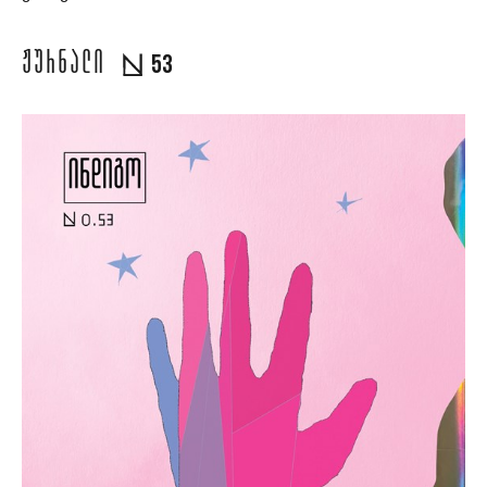
ᲟᲣᲠᲜᲐᲚᲘ
53