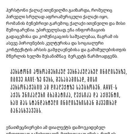
ჰერსტონი ქალაქ ითენვილში გაიზარდა, რომელიც
პირველი სრულად აფროამერიკული ქალაქი იყო,
რომანის ბუნებრივი გარემოც ქალაქი ითენვილი და მისი
შემოგარენია. უპირველესად, ენა ინფორმაციის
გადაცემისა და კომუნიკაციის საშუალებაა, მაგრამ ის
ასევე პიროვნების კულტურისა და სოციალური
კონტექსტის არსის გამჟღავნებისა და გაშიშვლებისთვის
მწერლის ხელში შესანიშნავ ბერკეტს წარმოადგენს.
ᲰᲔᲠᲡᲢᲝᲜᲘ ᲐᲤᲠᲝᲐᲛᲔᲠᲘᲙᲣᲚ ᲕᲔᲠᲜᲐᲙᲣᲚᲐᲠᲣᲚ ᲘᲜᲒᲚᲘᲡᲣᲠᲖᲔ,
ᲘᲒᲘᲕᲔ AAVE-ᲖᲔ ᲬᲔᲠᲡ, ᲨᲔᲡᲐᲑᲐᲛᲘᲡᲐᲓ, ᲛᲘᲡᲘ
ᲞᲔᲠᲡᲝᲜᲐᲟᲔᲑᲘᲪ ᲐᲛ ᲓᲘᲐᲚᲔᲥᲢᲖᲔ ᲡᲐᲣᲑᲠᲝᲑᲔᲜ. AAVE-Ს
ᲐᲥᲕᲡ ᲣᲜᲘᲙᲐᲚᲣᲠᲘ ᲒᲠᲐᲛᲐᲢᲘᲙᲐ, ᲚᲔᲥᲡᲘᲙᲐ ᲓᲐ ᲐᲥᲪᲔᲜᲢᲘ,
ᲠᲐᲪ ᲛᲐᲡ ᲡᲢᲐᲜᲓᲐᲠᲢᲣᲚᲘ ᲘᲜᲒᲚᲘᲡᲣᲠᲘᲡᲒᲐᲜ ᲛᲙᲕᲔᲗᲠᲐᲓ
ᲒᲐᲜᲐᲡᲮᲕᲐᲕᲔᲑᲡ.
ენათმეცნიერები ამ დიალექტს დამოუკიდებელ