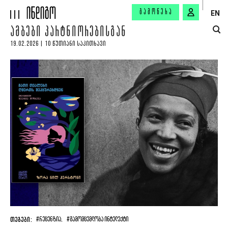
ᲒᲐᲛᲝᲬᲔᲠᲐ
EN
ᲐᲛᲑᲔᲑᲘ ᲞᲐᲠᲢᲜᲘᲝᲠᲔᲑᲘᲡᲒᲐᲜ
19.02.2026 | 10 ᲬᲣᲗᲘᲐᲜᲘ ᲡᲐᲙᲘᲗᲮᲐᲕᲘ
ᲗᲔᲒᲔᲑᲘ:
#ᲠᲔᲪᲔᲜᲖᲘᲐ,
#ᲒᲐᲛᲝᲛᲪᲔᲛᲚᲝᲑᲐ ᲘᲜᲢᲔᲚᲔᲥᲢᲘ