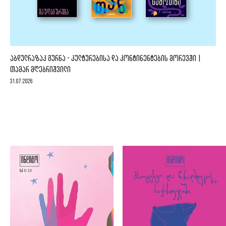
ᲐᲑᲓᲣᲚᲠᲐᲖᲐᲙ ᲒᲣᲠᲜᲐ - ᲙᲣᲚᲢᲣᲠᲔᲑᲘᲡᲐ ᲓᲐ ᲙᲝᲜᲢᲘᲜᲔᲜᲢᲔᲑᲘᲡ ᲛᲝᲠᲔᲕᲨᲘ |
ᲗᲐᲛᲐᲠ ᲛᲦᲔᲑᲠᲘᲨᲕᲘᲚᲘ
31.07.2026