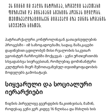
ᲔᲡ ᲬᲘᲒᲜᲘ ᲘᲛ ᲥᲐᲚᲘᲡ ᲘᲡᲢᲝᲠᲘᲐᲐ, ᲠᲝᲛᲔᲚᲘᲪ ᲡᲐᲙᲣᲗᲐᲠᲘ
ᲤᲘᲖᲘᲙᲣᲠᲘ ᲓᲐ ᲨᲘᲜᲐᲒᲐᲜᲘ ᲡᲘᲕᲠᲪᲘᲡ ᲞᲝᲕᲜᲐᲡ ᲪᲓᲘᲚᲝᲑᲡ.
ᲗᲕᲘᲗᲠᲔᲐᲚᲘᲖᲐᲪᲘᲘᲡᲙᲔᲜ ᲛᲘᲛᲐᲕᲐᲚᲘ ᲒᲖᲐ ᲥᲛᲜᲘᲡ ᲠᲝᲛᲐᲜᲘᲡ
ᲡᲘᲣᲟᲔᲢᲣᲠ ᲑᲘᲠᲗᲕᲡ.
პატრიარქალური კონტროლისგან გათავისუფლების
პროცესში - იმ საზოგადოებაში, სადაც მამაკაცები
დაჟინებით ცდილობენ მისი რეალობის საკუთარ
ეგოისტურ ჩარჩოებში მოქცევას - ჯენი ურთიერთობს
სხვადასხვა სივრცესთან, რომლებიც დომინანტური
კულტურის მიერ შემოთავაზებულ თვითმყოფადობის
მოდელებს გამოხატავს.
სიყვარული და სოციალური
იერარქიები
წიგნის პირველივე გვერდების წაკითხვისას, მაშინ,
როდესაც ჯენი ჯერ კიდევ 16 წლისაა და მსხლის ხის