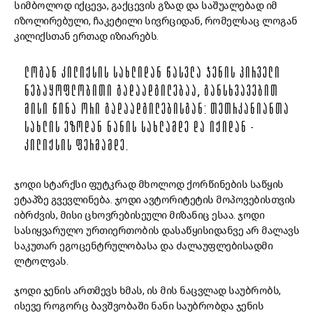
სიმბოლოდ იქცევა, გაქცევის გზად და საშუალებად იმ
იზოლირებული, ჩაკეტილი სივრციდან, რომელსაც ლოგან
კილიქსთან ერთად იზიარებს.
ᲚᲝᲒᲐᲜ ᲙᲘᲚᲘᲥᲡᲘᲡ ᲡᲐᲮᲚᲘᲓᲐᲜ ᲬᲐᲡᲕᲚᲐ ᲯᲔᲜᲘᲡ ᲞᲘᲠᲕᲔᲚᲘ
ᲜᲔᲑᲐᲧᲝᲤᲚᲝᲑᲘᲗᲘ ᲒᲐᲓᲐᲐᲓᲒᲘᲚᲔᲑᲐᲐ, ᲒᲐᲜᲡᲮᲕᲐᲕᲔᲑᲘᲗ
ᲛᲘᲡᲘ ᲬᲘᲜᲐ ᲝᲠᲘ ᲒᲐᲓᲐᲐᲓᲒᲘᲚᲔᲑᲘᲡᲒᲐᲜ: ᲗᲔᲗᲠᲙᲐᲜᲘᲐᲜᲗᲐ
ᲡᲐᲮᲚᲘᲡ ᲔᲖᲝᲓᲐᲜ ᲜᲐᲜᲘᲡ ᲡᲐᲮᲚᲐᲛᲓᲔ ᲓᲐ ᲘᲥᲘᲓᲐᲜ -
ᲙᲘᲚᲘᲥᲡᲘᲡ ᲤᲔᲠᲛᲐᲛᲓᲔ.
ჯოდი სტარქსი ფუტკრად მხოლოდ ქორწინების საწყის
ეტაპზე გვევლინება. ჯოდი ავტორიტეტის მოპოვებისთვის
იბრძვის, მისი ცხოვრებისეული მიზანიც ესაა. ჯოდი
სასიყვარულო ურთიერთობის დასაწყისიდანვე არ მალავს
საკუთარ ეგოცენტრულობასა და ძალაუფლებისადმი
ლტოლვას.
ჯოდი ჯენის ართმევს ხმას, ის მის ნაცვლად საუბრობს,
ისევე როგორც ბავშვობაში ნანი საუბრობდა ჯენის