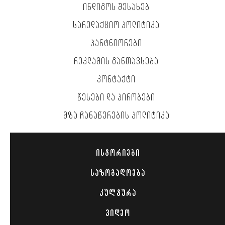
ᲘᲜᲓᲘᲒᲝᲡ ᲨᲔᲡᲐᲮᲔᲑ
ᲡᲐᲠᲔᲓᲐᲥᲪᲘᲝ ᲞᲝᲚᲘᲢᲘᲙᲐ
ᲞᲐᲠᲢᲜᲘᲝᲠᲔᲑᲘ
ᲠᲔᲙᲚᲐᲛᲘᲡ ᲒᲐᲜᲗᲐᲕᲡᲔᲑᲐ
ᲙᲝᲜᲢᲐᲥᲢᲘ
ᲬᲔᲡᲔᲑᲘ ᲓᲐ ᲞᲘᲠᲝᲑᲔᲑᲘ
ᲛᲖᲐ ᲩᲐᲜᲐᲬᲔᲠᲔᲑᲘᲡ ᲞᲝᲚᲘᲢᲘᲙᲐ
ᲘᲡᲢᲝᲠᲘᲔᲑᲘ
ᲡᲐᲖᲝᲒᲐᲓᲝᲔᲑᲐ
ᲙᲣᲚᲢᲣᲠᲐ
ᲕᲘᲓᲔᲝ