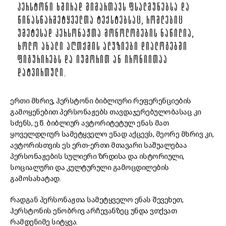
ᲰᲔᲠᲡᲢᲝᲜᲘ ᲮᲨᲘᲠᲐᲓ ᲛᲘᲛᲐᲠᲗᲐᲕᲡ ᲤᲡᲐᲚᲛᲣᲜᲔᲑᲡᲐ ᲓᲐ
ᲬᲘᲜᲐᲡᲬᲐᲠᲛᲔᲢᲧᲕᲔᲚᲗᲐ ᲢᲔᲥᲡᲢᲔᲑᲡᲐᲪ, ᲠᲝᲛᲚᲔᲑᲘᲪ
ᲣᲛᲔᲢᲔᲡᲐᲓ ᲞᲔᲠᲡᲝᲜᲐᲟᲗᲐ ᲛᲝᲜᲝᲚᲝᲒᲔᲑᲘᲡ ᲜᲐᲬᲘᲚᲘᲐ,
ᲮᲝᲚᲝ ᲐᲮᲐᲚᲘ ᲐᲦᲗᲥᲛᲘᲡ ᲐᲚᲣᲖᲘᲔᲑᲘ ᲓᲘᲐᲚᲝᲒᲔᲑᲨᲘ
ᲤᲘᲒᲣᲠᲘᲠᲔᲑᲡ ᲓᲐ ᲘᲣᲛᲝᲠᲘᲗ ᲐᲜ ᲘᲠᲝᲜᲘᲘᲗᲐᲐ
ᲓᲐᲢᲕᲘᲠᲗᲣᲚᲘ.
ერთი მხრივ, ჰერსტონი ბიბლიური რეფერენციების
გამოყენებით პერსონაჟებს თავდაჯერებულობასაც კი
სძენს, ე.წ. ბიბლიურ ავტორიტეტულ ენას მათ
ყოველდღიურ სამეტყველო ენად აქცევს, მეორე მხრივ კი,
ავტორისთვის ეს ერთ-ერთი მთავარი საშუალებაა
პერსონაჟების სულიერი ზრდისა და ისტორიული,
სოციალური და კულტურული გამოცდილების
გამოსახატად.
რადგან პერსონაჟთა სამეტყველო ენას შევეხეთ,
ჰერსტონის ენობრივ არჩევანზეც უნდა ვთქვათ
რამდენიმე სიტყვა.