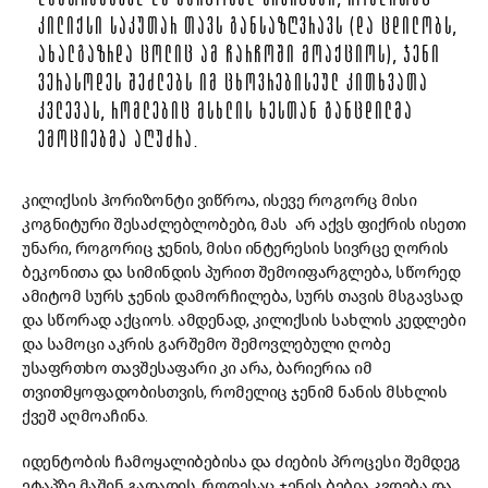
ᲓᲐᲛᲗᲠᲒᲣᲜᲕᲔᲚ ᲓᲐ ᲛᲐᲠᲢᲝᲡᲣᲚ ᲡᲘᲕᲠᲪᲔᲨᲘ, ᲠᲝᲛᲚᲘᲗᲐᲪ
ᲙᲘᲚᲘᲥᲡᲘ ᲡᲐᲙᲣᲗᲐᲠ ᲗᲐᲕᲡ ᲒᲐᲜᲡᲐᲖᲦᲕᲠᲐᲕᲡ (ᲓᲐ ᲪᲓᲘᲚᲝᲑᲡ,
ᲐᲮᲐᲚᲒᲐᲖᲠᲓᲐ ᲪᲝᲚᲘᲪ ᲐᲛ ᲩᲐᲠᲩᲝᲨᲘ ᲛᲝᲐᲥᲪᲘᲝᲡ), ᲯᲔᲜᲘ
ᲕᲔᲠᲐᲡᲝᲓᲔᲡ ᲨᲔᲫᲚᲔᲑᲡ ᲘᲛ ᲪᲮᲝᲕᲠᲔᲑᲘᲡᲔᲣᲚ ᲙᲘᲗᲮᲕᲐᲗᲐ
ᲙᲕᲚᲔᲕᲐᲡ, ᲠᲝᲛᲚᲔᲑᲘᲪ ᲛᲡᲮᲚᲘᲡ ᲮᲔᲡᲗᲐᲜ ᲒᲐᲜᲪᲓᲘᲚᲛᲐ
ᲔᲛᲝᲪᲘᲔᲑᲛᲐ ᲐᲦᲣᲫᲠᲐ.
კილიქსის ჰორიზონტი ვიწროა, ისევე როგორც მისი
კოგნიტური შესაძლებლობები, მას არ აქვს ფიქრის ისეთი
უნარი, როგორიც ჯენის, მისი ინტერესის სივრცე ღორის
ბეკონითა და სიმინდის პურით შემოიფარგლება, სწორედ
ამიტომ სურს ჯენის დამორჩილება, სურს თავის მსგავსად
და სწორად აქციოს. ამდენად, კილიქსის სახლის კედლები
და სამოცი აკრის გარშემო შემოვლებული ღობე
უსაფრთხო თავშესაფარი კი არა, ბარიერია იმ
თვითმყოფადობისთვის, რომელიც ჯენიმ ნანის მსხლის
ქვეშ აღმოაჩინა.
იდენტობის ჩამოყალიბებისა და ძიების პროცესი შემდეგ
ეტაპზე მაშინ გადადის, როდესაც ჯენის ბებია კვდება და