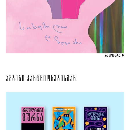
ᲒᲐᲛᲝᲬᲔᲠᲐ
ᲐᲛᲑᲔᲑᲘ ᲞᲐᲠᲢᲜᲘᲝᲠᲔᲑᲘᲡᲒᲐᲜ