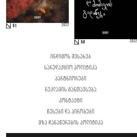
2023
51
2022
50
ᲘᲜᲓᲘᲒᲝᲡ ᲨᲔᲡᲐᲮᲔᲑ
ᲡᲐᲠᲔᲓᲐᲥᲪᲘᲝ ᲞᲝᲚᲘᲢᲘᲙᲐ
ᲞᲐᲠᲢᲜᲘᲝᲠᲔᲑᲘ
ᲠᲔᲙᲚᲐᲛᲘᲡ ᲒᲐᲜᲗᲐᲕᲡᲔᲑᲐ
ᲙᲝᲜᲢᲐᲥᲢᲘ
ᲬᲔᲡᲔᲑᲘ ᲓᲐ ᲞᲘᲠᲝᲑᲔᲑᲘ
ᲛᲖᲐ ᲩᲐᲜᲐᲬᲔᲠᲔᲑᲘᲡ ᲞᲝᲚᲘᲢᲘᲙᲐ