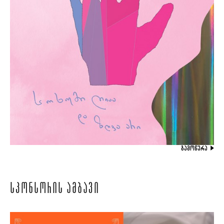
ᲒᲐᲛᲝᲬᲔᲠᲐ
ᲡᲞᲝᲜᲡᲝᲠᲘᲡ ᲐᲛᲑᲐᲕᲘ