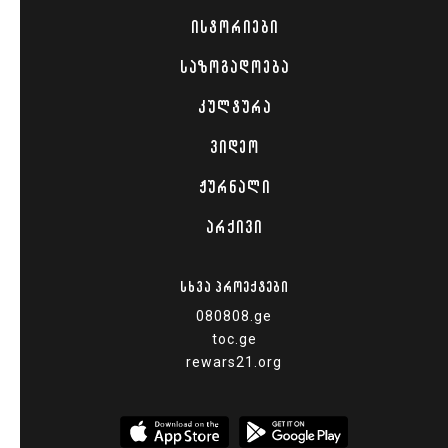
ᲘᲡᲢᲝᲠᲘᲔᲑᲘ
ᲡᲐᲖᲝᲒᲐᲓᲝᲔᲑᲐ
ᲙᲣᲚᲢᲣᲠᲐ
ᲕᲘᲓᲔᲝ
ᲟᲣᲠᲜᲐᲚᲘ
ᲐᲠᲥᲘᲕᲘ
ᲡᲮᲕᲐ ᲞᲠᲝᲔᲥᲢᲔᲑᲘ
080808.ge
toc.ge
rewars21.org