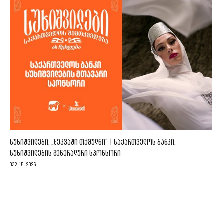
ᲡᲣᲮᲘᲨᲕᲘᲚᲔᲑᲘ, „ᲪᲔᲙᲕᲐᲨᲘ ᲗᲥᲛᲣᲚᲜᲘ“ | ᲡᲐᲥᲐᲠᲗᲕᲔᲚᲝᲡ ᲑᲐᲜᲙᲘ,
ᲡᲣᲮᲘᲨᲕᲘᲚᲔᲑᲘᲡ ᲒᲔᲜᲔᲠᲐᲚᲣᲠᲘ ᲡᲞᲝᲜᲡᲝᲠᲘ
ივლ 15, 2026