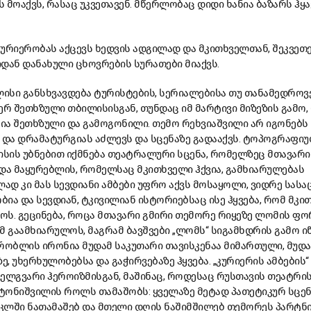
ს მოაქვს, რასაც უკვეთავენ. მწერლობაც დიდი ხანია ბაზარს ჰყა
ურიერობას აქცევს ხედვის ადგილად და მკითხველთან, შეკვეთ
იდან დანახული ცხოვრების სურათები მიაქვს.
ისი განსხვავდება ტურისტების, სერიალებისა თუ თანამედროვ
 შეთხზული თბილისისგან, თუნდაც იმ მარტივი მიზეზის გამო,
რია შეთხზული და გამოგონილი. თემო რეხვიაშვილი არ იგონებს
 და დრამატურგიას აძლევს და სცენაზე გადააქვს. ტოპოგრაფი
სის უბნებით იქმნება თეატრალური სცენა, რომელზეც მთავარ
ა მაყურებლის, რომელსაც მკითხველი ჰქვია, გამხიარულებას
დ კი მას სევდიანი ამბები უფრო აქვს მოსაყოლი, ვიდრე სასა
ია და სევდიან, ტკივილიან ისტორიებსაც ისე ჰყვება, რომ მკი
ს. გეცინება, როცა მთავარი გმირი თემორე რიყეზე ლომის ფო
მ გაამხიარულოს, მაგრამ ბავშვები „ლომს“ სიგამხდრის გამო ი
რობლის ირონია მუდამ საკუთარი თავისკენაა მიმართული, მუდა
, უხერხულობებსა და გაჭირვებაზე ჰყვება. „კურიერის ამბების“
ელგვარი ჰეროიზმისგან, მაშინაც, როდესაც რუსთავის თეატრის
ატონიშვილის როლს თამაშობს: ყველაზე მეტად პათეტიკურ სცენა
ტაკლში ნათამაშებ და მთელი დღის ნაშიმშილებ თემორეს პარტნ