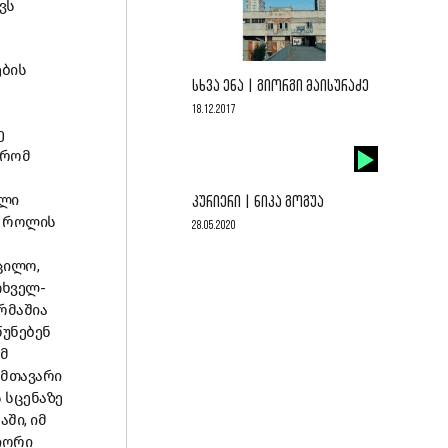
ვს
ების
ᲡᲮᲕᲐ ᲔᲜᲐ | ᲒᲘᲝᲠᲒᲘ ᲛᲐᲘᲡᲣᲠᲐᲫᲔ
18.12.2017
ე
 რომ
ული
ᲙᲣᲠᲘᲔᲠᲘ | ᲜᲘᲙᲐ ᲒᲝᲒᲣᲐ
ი როლის
28.05.2020
ცილო,
თხველ-
რმაშია
წუნებენ
მ
 მთავარი
 სცენაზე
ში, იმ
იორი