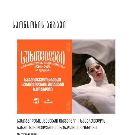
ᲡᲞᲝᲜᲡᲝᲠᲘᲡ ᲐᲛᲑᲐᲕᲘ
ᲡᲣᲮᲘᲨᲕᲘᲚᲔᲑᲘ, „ᲪᲔᲙᲕᲐᲨᲘ ᲗᲥᲛᲣᲚᲜᲘ“ | ᲡᲐᲥᲐᲠᲗᲕᲔᲚᲝᲡ
ᲑᲐᲜᲙᲘ, ᲡᲣᲮᲘᲨᲕᲘᲚᲔᲑᲘᲡ ᲒᲔᲜᲔᲠᲐᲚᲣᲠᲘ ᲡᲞᲝᲜᲡᲝᲠᲘ
15 ივლისი 2026