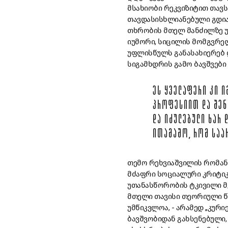
მსახიობი რეკვიზიტით თავს
თავდასისხლიანებული გდია
თხრობის მთელ მანძილზე უ
იუმორი, სიცილის მომგვრელ
უფლისწულს განასახიერებ დ
სიგამხდრის გამო ბავშვები 
ᲔᲡ ᲧᲕᲔᲚᲐᲤᲔᲠᲘ ᲙᲘ Ი
ᲞᲠᲝᲤᲔᲡᲘᲘᲗ ᲓᲐ ᲨᲔᲜ
ᲓᲐ ᲘᲫᲣᲚᲔᲑᲣᲚᲘ ᲮᲐᲠ
ᲘᲗᲐᲛᲐᲨᲝ, ᲠᲝᲛ ᲡᲐᲐ
თემო რეხვიაშვილის რომან
მძაფრი სოციალური კრიტიკ
უთანასწორობის ტკივილი მკ
მთელი თავისი თეორიული წი
უმწიკვლოა, - არამედ „კურ
ბავშვობიდან გახსენებული