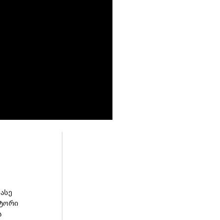
 ასე
ვტორი
ს