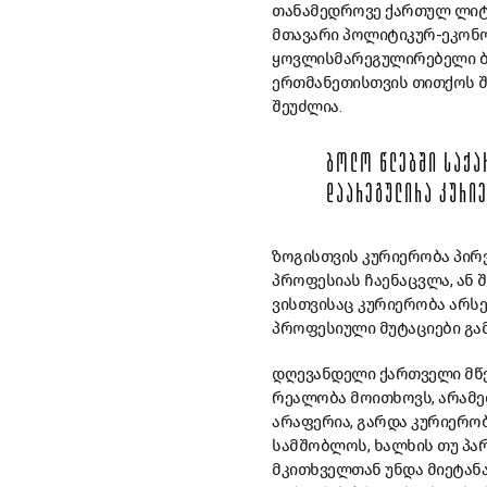
თანამედროვე ქართულ ლიტე
მთავარი პოლიტიკურ-ეკონომ
ყოვლისმარეგულირებელი ბა
ერთმანეთისთვის თითქოს შე
შეუძლია.
ᲑᲝᲚᲝ ᲬᲚᲔᲑᲨᲘ ᲡᲐᲥᲐ
ᲓᲐᲐᲠᲔᲒᲣᲚᲘᲠᲐ ᲙᲣᲠᲘᲔ
ზოგისთვის კურიერობა პირვ
პროფესიას ჩაენაცვლა, ან შ
ვისთვისაც კურიერობა არსე
პროფესიული მუტაციები გა
დღევანდელი ქართველი მწე
რეალობა მოითხოვს, არამე
არაფერია, გარდა კურიერობ
სამშობლოს, ხალხის თუ პარ
მკითხველთან უნდა მიეტან