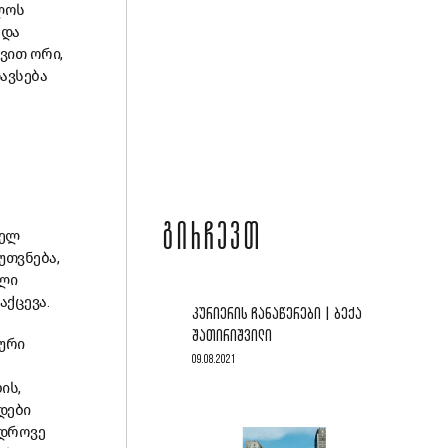
ლოს
 და
ვით ორი,
ავსება
ᲒᲘᲠᲩᲔᲕᲗ
ველ
უთვნება,
ალი
ქცევა.
ᲙᲣᲠᲘᲔᲠᲘᲡ ᲩᲐᲜᲐᲬᲔᲠᲔᲑᲘ | ᲑᲔᲥᲐ
ᲨᲐᲗᲘᲠᲘᲨᲕᲘᲚᲘ
ური
09.08.2021
ის,
დები
ედროვე