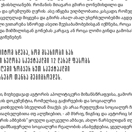
 უსისხლიანებს. რომანის მთავარი გმირი ღონემიხდილი და
 და ცრემლებს ღვრის. ასე იწყება უიღბლობათა კასკადი, რომე
ცვლელად მიყვება და გმირს ახალ-ახალ უხერხულობებში აგდე
ი ვითარება სწორედ ასეთი შეუსაბამობებისგან იქმნება, როცა
ა შიმშილისგან გონებას კარგავ, ან როცა ლომი გინდა გამოსა
გიწუნებენ.
ᲛᲘᲢᲝᲛ ᲮᲓᲔᲑᲐ, ᲠᲝᲛ ᲛᲡᲐᲮᲘᲝᲑᲘ ᲮᲐᲠ
Ი ᲮᲔᲚᲝᲑᲐ ᲡᲞᲔᲥᲢᲐᲙᲚᲨᲘ 12 ᲚᲐᲠᲐᲓ ᲤᲐᲡᲝᲑᲡ
 ᲓᲦᲔᲨᲘ ᲖᲝᲒᲯᲔᲠ ᲮᲣᲗ ᲡᲞᲔᲥᲢᲐᲙᲚᲨᲘ
ᲠᲡᲔᲑᲝ ᲗᲐᲜᲮᲐ ᲨᲔᲒᲘᲒᲠᲝᲕᲓᲔᲡ.
ი, მიუხედავად ავტორის აპოლიტიკური მიზანსწრაფვისა, გამო
ის დოკუმენტია, რომელსაც გაჭირვების და სოციალური
ითხველის სხეულთან მიაქვს. ეს არაა რეფლექსია სოციალურ ჩ
აღსვლებითა თუ ალუზიებით, - ამ მხრივ, წიგნიც და ავტორიც 
იერის ამბების“ ყოველი ცალკეული ამბავი, ახლო წარსულიდან თ
, დამზაფვრელი სოციალური რეალობის ანაბეჭდებია, ყველაფე