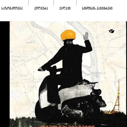
ᲡᲐᲖᲝᲒᲐᲓᲝᲔᲑᲐ
ᲙᲣᲚᲢᲣᲠᲐ
ᲥᲐᲚᲐᲥᲘ
ᲡᲘᲜᲓᲘᲡᲘᲡ ᲞᲐᲢᲘᲛᲠᲔᲑᲘ