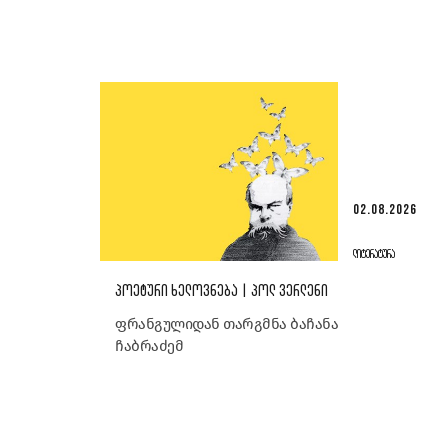
02.08.2026
ᲚᲘᲢᲔᲠᲐᲢᲣᲠᲐ
ᲞᲝᲔᲢᲣᲠᲘ ᲮᲔᲚᲝᲕᲜᲔᲑᲐ | ᲞᲝᲚ ᲕᲔᲠᲚᲔᲜᲘ
ფრანგულიდან თარგმნა ბაჩანა
ჩაბრაძემ