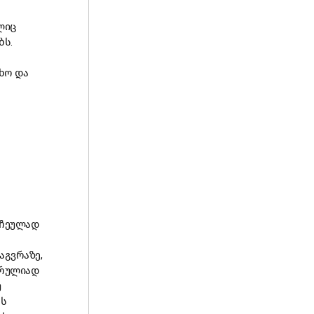
ლიც
ბს.
ხო და
რჩეულად
აგვრაზე,
სრულიად
უ
რს