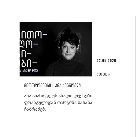
22.05.2026
ᲚᲘᲢᲔᲠᲐᲢᲣᲠᲐ
ᲛᲘᲗᲝᲚᲝᲒᲘᲔᲑᲘ | ᲐᲜᲐ ᲐᲘᲐᲜᲝᲒᲚᲣ
ანა აიანოგლუს ახალი ლექსები -
ფრანგულიდან თარგმნა ბაჩანა
ჩაბრაძემ.