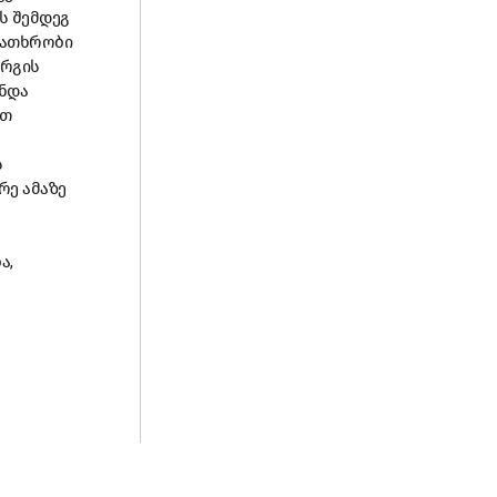
ს შემდეგ
სათხრობი
ურგის
ნდა
ით
ს
რე ამაზე
ა,