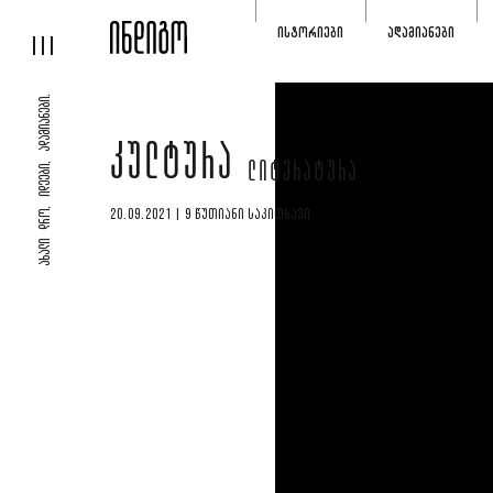
ᲘᲡᲢᲝᲠᲘᲔᲑᲘ
ᲐᲓᲐᲛᲘᲐᲜᲔᲑᲘ
ᲐᲮᲐᲚᲘ ᲓᲠᲝ, ᲘᲓᲔᲔᲑᲘ, ᲐᲓᲐᲛᲘᲐᲜᲔᲑᲘ.
ᲙᲣᲚᲢᲣᲠᲐ
ᲚᲘᲢᲔᲠᲐᲢᲣᲠᲐ
20.09.2021 | 9 ᲬᲣᲗᲘᲐᲜᲘ ᲡᲐᲙᲘᲗᲮᲐᲕᲘ