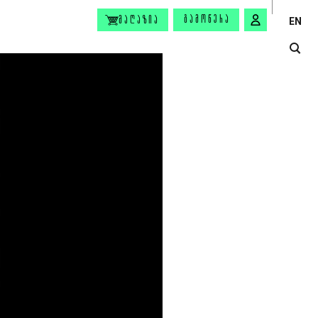
ᲒᲐᲛᲝᲬᲔᲠᲐ
ᲛᲐᲦᲐᲖᲘᲐ
EN