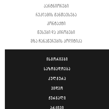
ᲞᲐᲠᲢᲜᲘᲝᲠᲔᲑᲘ
ᲠᲔᲙᲚᲐᲛᲘᲡ ᲒᲐᲜᲗᲐᲕᲡᲔᲑᲐ
ᲙᲝᲜᲢᲐᲥᲢᲘ
ᲬᲔᲡᲔᲑᲘ ᲓᲐ ᲞᲘᲠᲝᲑᲔᲑᲘ
ᲛᲖᲐ ᲩᲐᲜᲐᲬᲔᲠᲔᲑᲘᲡ ᲞᲝᲚᲘᲢᲘᲙᲐ
ᲘᲡᲢᲝᲠᲘᲔᲑᲘ
ᲡᲐᲖᲝᲒᲐᲓᲝᲔᲑᲐ
ᲙᲣᲚᲢᲣᲠᲐ
ᲕᲘᲓᲔᲝ
ᲟᲣᲠᲜᲐᲚᲘ
ᲐᲠᲥᲘᲕᲘ