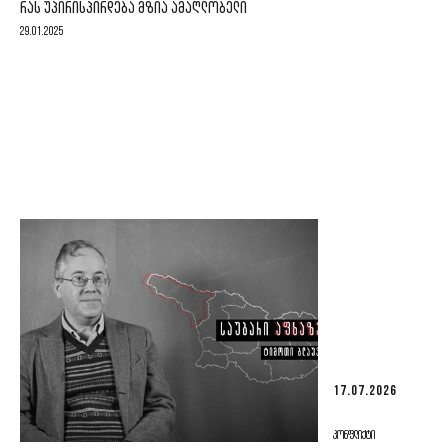
ᲠᲐᲡ ᲣᲞᲘᲠᲘᲡᲞᲘᲠᲓᲔᲑᲐ ᲛᲖᲘᲐ ᲐᲛᲐᲦᲚᲝᲑᲔᲚᲘ
29.01.2025
17.07.2026
ᲙᲝᲜᲤᲚᲘᲥᲢᲘ