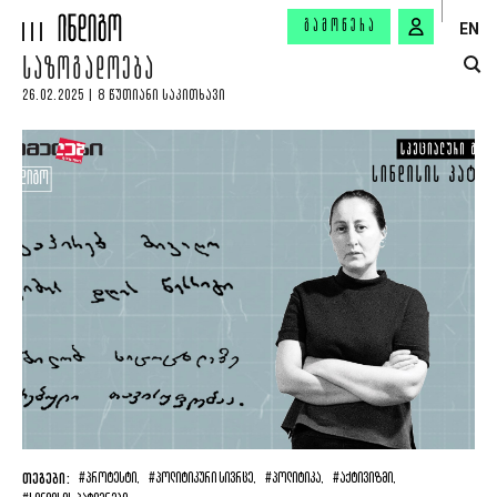
ᲒᲐᲛᲝᲬᲔᲠᲐ
EN
ᲡᲐᲖᲝᲒᲐᲓᲝᲔᲑᲐ
26.02.2025 | 8 ᲬᲣᲗᲘᲐᲜᲘ ᲡᲐᲙᲘᲗᲮᲐᲕᲘ
ᲗᲔᲒᲔᲑᲘ:
#ᲞᲠᲝᲢᲔᲡᲢᲘ,
#ᲞᲝᲚᲘᲢᲘᲙᲣᲠᲘ ᲡᲘᲕᲠᲪᲔ,
#ᲞᲝᲚᲘᲢᲘᲙᲐ,
#ᲐᲥᲢᲘᲕᲘᲖᲛᲘ,