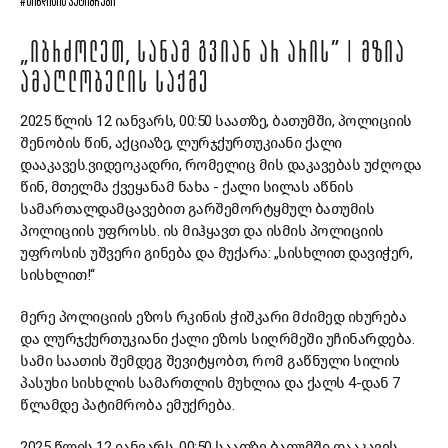
#ᲡᲘᲜᲓᲘᲡᲘᲡ ᲞᲐᲢᲘᲛᲠᲔᲑᲘ
„ᲘᲑᲠᲫᲝᲚᲔᲗ, ᲡᲐᲜᲐᲛ ᲒᲕᲘᲐᲜ ᲐᲠ ᲐᲠᲘᲡ” | ᲛᲖᲘᲐ
ᲐᲛᲐᲦᲚᲝᲑᲔᲚᲘᲡ ᲡᲐᲥᲛᲔ
2025 წლის 12 იანვარს, 00:50 საათზე, ბათუმში, პოლიციის
შენობის წინ, აქციაზე, ლურჯქურთუკიანი ქალი
დააკავეს.ვიდეოკადრი, რომელიც მის დაკავებას უძღოდა
წინ, მთელმა ქვეყანამ ნახა - ქალი სილას აწნის
სამართალდამცავებით გარშემორტყმულ ბათუმის
პოლიციის უფროსს. ის მიჰყავთ და ისმის პოლიციის
უფროსის უშვერი გინება და მუქარა: „სისხლით დავიჭერ,
სისხლით!“
მერე პოლიციის ეზოს რკინის ჭიშკარი მძიმედ იხურება
და ლურჯქურთუკიანი ქალი ეზოს სიღრმეში უჩინარდება.
სამი საათის შემდეგ შევიტყობთ, რომ გაწნული სილის
პასუხი სისხლის სამართლის მუხლია და ქალს 4-დან 7
წლამდე პატიმრობა ემუქრება.
2025 წლის 12 იანვარს, 00:50 საათზე ბათუმში დააკავეს