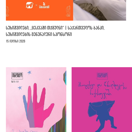
ᲡᲣᲮᲘᲨᲕᲘᲚᲔᲑᲘ, „ᲪᲔᲙᲕᲐᲨᲘ ᲗᲥᲛᲣᲚᲜᲘ“ | ᲡᲐᲥᲐᲠᲗᲕᲔᲚᲝᲡ ᲑᲐᲜᲙᲘ,
ᲡᲣᲮᲘᲨᲕᲘᲚᲔᲑᲘᲡ ᲒᲔᲜᲔᲠᲐᲚᲣᲠᲘ ᲡᲞᲝᲜᲡᲝᲠᲘ
15 ივლისი 2026