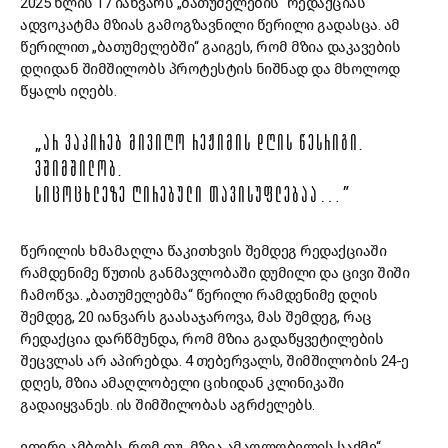
2025 წლის 17 იანვარს „ბათუმელების“ რედაქციას
ადვოკატმა მზიას გამოგზავნილი წერილი გადასცა. ამ
წერილით „ბათუმელებში“ გაიგეს, რომ მზია დაკავების
დღიდან შიმშილობს პროტესტის ნიშნად და მხოლოდ
წყალს იღებს.
„ᲐᲠ ᲕᲐᲞᲘᲠᲔᲑ ᲛᲘᲕᲘᲦᲝ ᲠᲔᲟᲘᲛᲘᲡ ᲓᲦᲘᲡ ᲬᲔᲡᲠᲘᲒᲘ.
ᲕᲨᲘᲛᲨᲘᲚᲝᲑ.
ᲡᲘᲪᲝᲪᲮᲚᲔᲖᲔ ᲦᲘᲠᲔᲑᲣᲚᲘ ᲗᲐᲕᲘᲡᲣᲤᲚᲔᲑᲐᲐ…”
წერილის ხმამაღლა წაკითხვის შემდეგ რედაქციაში
რამდენიმე წუთის განმავლობაში დუმილი და ცივი შიში
ჩამოწვა. „ბათუმელებმა“ წერილი რამდენიმე დღის
შემდეგ, 20 იანვარს გაასაჯაროვა, მას შემდეგ, რაც
რედაქცია დარწმუნდა, რომ მზია გადაწყვეტილების
შეცვლას არ აპირებდა. 4 თებერვალს, შიმშილობის 24-ე
დღეს, მზია ამაღლობელი ციხიდან კლინიკაში
გადაიყვანეს. ის შიმშილობას აგრძელებს.
ეთერი ამბობს, რომ თუ „მზია ამაღლობელის საქმე“