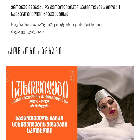
ᲔᲠᲝᲕᲜᲣᲚ ᲕᲜᲔᲑᲔᲑᲡ ᲓᲐ ᲒᲔᲝᲞᲝᲚᲘᲢᲘᲙᲣᲠ ᲡᲐᲭᲘᲠᲝᲔᲑᲔᲑᲡ ᲛᲘᲦᲛᲐ |
ᲡᲐᲣᲑᲐᲠᲘ ᲢᲘᲛᲝᲗᲘ ᲑᲚᲐᲣᲕᲔᲚᲢᲗᲐᲜ
საუბარი აფხაზეთზე ისტორიკოს ტიმოთი
ბლაუველტთან
ᲡᲞᲝᲜᲡᲝᲠᲘᲡ ᲐᲛᲑᲐᲕᲘ