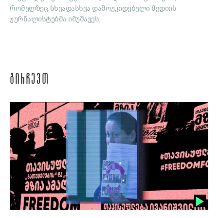
რომელზეც სხვადასხვა დამოუკიდებელი მედიის
ჟურნალისტებმა იმუშავეს.
ᲒᲘᲠᲩᲔᲕᲗ