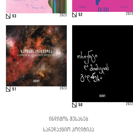
2023
52
2023
53
2023
51
2022
50
ᲘᲜᲓᲘᲒᲝᲡ ᲨᲔᲡᲐᲮᲔᲑ
ᲡᲐᲠᲔᲓᲐᲥᲪᲘᲝ ᲞᲝᲚᲘᲢᲘᲙᲐ