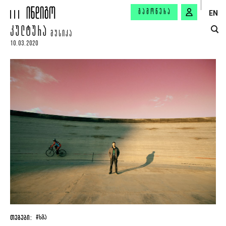
ᲒᲐᲛᲝᲬᲔᲠᲐ
EN
ᲙᲣᲚᲢᲣᲠᲐ
ᲛᲣᲡᲘᲙᲐ
10.03.2020
ᲗᲔᲒᲔᲑᲘ:
#ᲮᲛᲐ