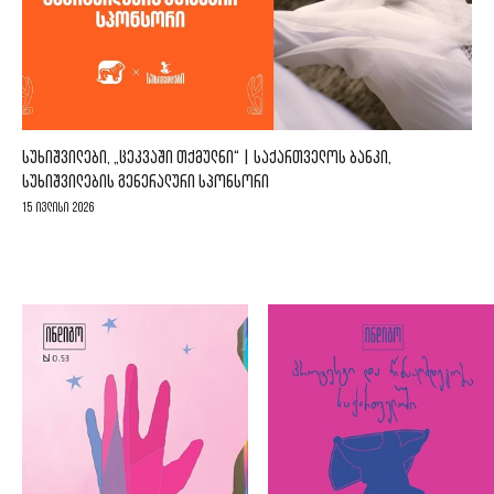
ᲡᲣᲮᲘᲨᲕᲘᲚᲔᲑᲘ, „ᲪᲔᲙᲕᲐᲨᲘ ᲗᲥᲛᲣᲚᲜᲘ“ | ᲡᲐᲥᲐᲠᲗᲕᲔᲚᲝᲡ ᲑᲐᲜᲙᲘ,
ᲡᲣᲮᲘᲨᲕᲘᲚᲔᲑᲘᲡ ᲒᲔᲜᲔᲠᲐᲚᲣᲠᲘ ᲡᲞᲝᲜᲡᲝᲠᲘ
15 ივლისი 2026