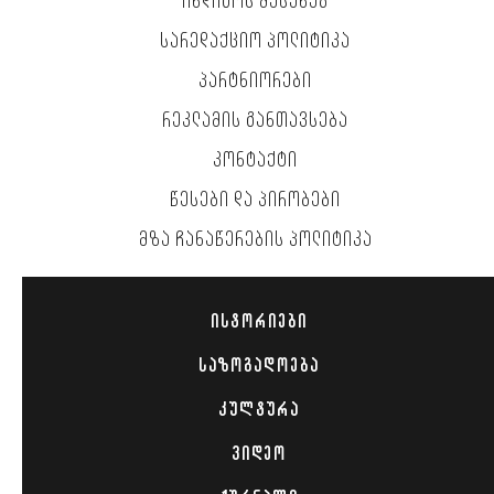
ᲘᲜᲓᲘᲒᲝᲡ ᲨᲔᲡᲐᲮᲔᲑ
ᲡᲐᲠᲔᲓᲐᲥᲪᲘᲝ ᲞᲝᲚᲘᲢᲘᲙᲐ
ᲞᲐᲠᲢᲜᲘᲝᲠᲔᲑᲘ
ᲠᲔᲙᲚᲐᲛᲘᲡ ᲒᲐᲜᲗᲐᲕᲡᲔᲑᲐ
ᲙᲝᲜᲢᲐᲥᲢᲘ
ᲬᲔᲡᲔᲑᲘ ᲓᲐ ᲞᲘᲠᲝᲑᲔᲑᲘ
ᲛᲖᲐ ᲩᲐᲜᲐᲬᲔᲠᲔᲑᲘᲡ ᲞᲝᲚᲘᲢᲘᲙᲐ
ᲘᲡᲢᲝᲠᲘᲔᲑᲘ
ᲡᲐᲖᲝᲒᲐᲓᲝᲔᲑᲐ
ᲙᲣᲚᲢᲣᲠᲐ
ᲕᲘᲓᲔᲝ