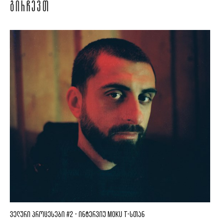
ᲒᲘᲠᲩᲔᲕᲗ
ᲕᲔᲚᲣᲠᲘ ᲞᲠᲝᲪᲔᲡᲔᲑᲘ #2 - ᲘᲜᲢᲔᲠᲕᲘᲣ MOKU T-ᲡᲗᲐᲜ