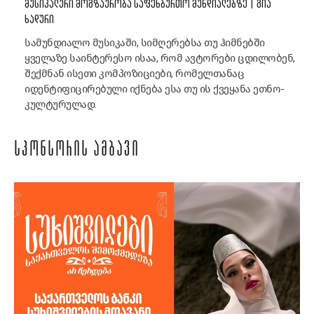
ᲛᲣᲡᲘᲙᲐᲚᲣᲠᲘ ᲛᲝᲒᲖᲐᲣᲠᲝᲑᲐ ᲡᲐᲤᲔᲮᲑᲣᲠᲗᲝ ᲛᲣᲜᲓᲘᲐᲚᲔᲑᲖᲔ | ᲒᲘᲐ
ᲮᲐᲓᲣᲠᲘ
სამუნდიალო მუსიკაში, სიმღერებსა თუ ჰიმნებში
ყველაზე საინტერესო ისაა, რომ ავტორები ცდილობენ,
შექმნან ისეთი კომპოზიციები, რომელთანაც
იდენტიფიცირებული იქნება ესა თუ ის ქვეყანა ეთნო-
კულტურულად.
ᲡᲞᲝᲜᲡᲝᲠᲘᲡ ᲐᲛᲑᲐᲕᲘ