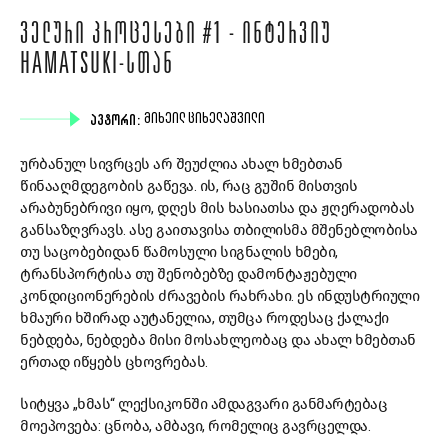
ᲕᲔᲚᲣᲠᲘ ᲞᲠᲝᲪᲔᲡᲔᲑᲘ #1 - ᲘᲜᲢᲔᲠᲕᲘᲣ
HAMATSUKI-ᲡᲗᲐᲜ
ᲐᲕᲢᲝᲠᲘ:
ᲛᲘᲮᲔᲘᲚ ᲪᲘᲮᲔᲚᲐᲨᲕᲘᲚᲘ
ურბანულ სივრცეს არ შეუძლია ახალ ხმებთან
წინააღმდეგობის გაწევა. ის, რაც გუშინ მისთვის
არაბუნებრივი იყო, დღეს მის ხასიათსა და ჟღერადობას
განსაზღვრავს. ასე გაითავისა თბილისმა მშენებლობისა
თუ საცობებიდან წამოსული სიგნალის ხმები,
ტრანსპორტისა თუ შენობებზე დამონტაჟებული
კონდიციონერების ძრავების რახრახი. ეს ინდუსტრიული
ხმაური ხშირად აუტანელია, თუმცა როდესაც ქალაქი
ნებდება, ნებდება მისი მოსახლეობაც და ახალ ხმებთან
ერთად იწყებს ცხოვრებას.
სიტყვა „ხმას“ ლექსიკონში ამდაგვარი განმარტებაც
მოეპოვება: ცნობა, ამბავი, რომელიც გავრცელდა.