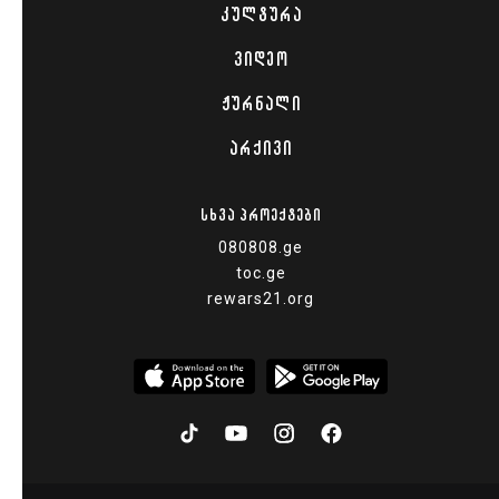
ᲙᲣᲚᲢᲣᲠᲐ
ᲕᲘᲓᲔᲝ
ᲟᲣᲠᲜᲐᲚᲘ
ᲐᲠᲥᲘᲕᲘ
ᲡᲮᲕᲐ ᲞᲠᲝᲔᲥᲢᲔᲑᲘ
080808.ge
toc.ge
rewars21.org