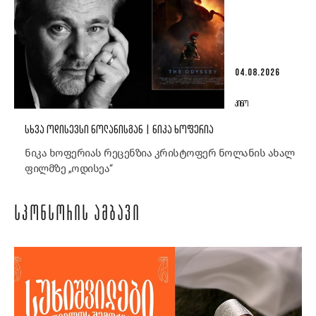
04.08.2026
ᲙᲘᲜᲝ
ᲡᲮᲕᲐ ᲝᲓᲘᲡᲔᲕᲡᲘ ᲜᲝᲚᲐᲜᲘᲡᲒᲐᲜ | ᲜᲘᲙᲐ ᲮᲝᲤᲔᲠᲘᲐ
ნიკა ხოფერიას რეცენზია კრისტოფერ ნოლანის ახალ
ფილმზე „ოდისეა“
ᲡᲞᲝᲜᲡᲝᲠᲘᲡ ᲐᲛᲑᲐᲕᲘ