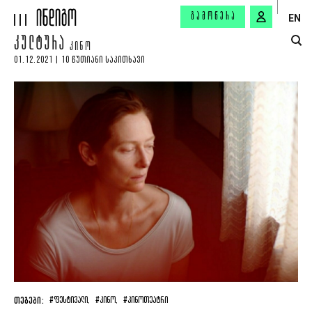
ᲒᲐᲛᲝᲬᲔᲠᲐ
EN
ᲙᲣᲚᲢᲣᲠᲐ
ᲙᲘᲜᲝ
01.12.2021 | 10 ᲬᲣᲗᲘᲐᲜᲘ ᲡᲐᲙᲘᲗᲮᲐᲕᲘ
ᲗᲔᲒᲔᲑᲘ:
#ᲤᲔᲡᲢᲘᲕᲐᲚᲘ,
#ᲙᲘᲜᲝ,
#ᲙᲘᲜᲝᲗᲔᲐᲢᲠᲘ