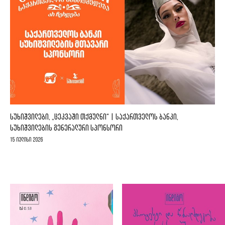
ᲡᲣᲮᲘᲨᲕᲘᲚᲔᲑᲘ, „ᲪᲔᲙᲕᲐᲨᲘ ᲗᲥᲛᲣᲚᲜᲘ“ | ᲡᲐᲥᲐᲠᲗᲕᲔᲚᲝᲡ ᲑᲐᲜᲙᲘ,
ᲡᲣᲮᲘᲨᲕᲘᲚᲔᲑᲘᲡ ᲒᲔᲜᲔᲠᲐᲚᲣᲠᲘ ᲡᲞᲝᲜᲡᲝᲠᲘ
15 ივლისი 2026