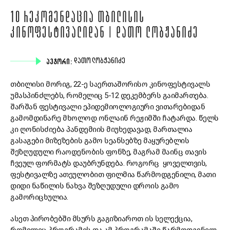
10 ᲠᲔᲙᲝᲛᲔᲜᲓᲐᲪᲘᲐ ᲗᲑᲘᲚᲘᲡᲘᲡ
ᲙᲘᲜᲝᲤᲔᲡᲢᲘᲕᲐᲚᲘᲓᲐᲜ | ᲓᲐᲗᲝ ᲚᲝᲑᲟᲐᲜᲘᲫᲔ
ᲐᲕᲢᲝᲠᲘ:
ᲓᲐᲗᲝ ᲚᲝᲑᲟᲐᲜᲘᲫᲔ
თბილისი მორიგ, 22-ე საერთაშორისო კინოფესტივალს
უმასპინძლებს, რომელიც 5-12 დეკემბერს გაიმართება.
შარშან ფესტივალი ეპიდემიოლოგიური ვითარებიდან
გამომდინარე მხოლოდ ონლაინ რეჟიმში ჩატარდა. წელს
კი ღონისძიება პანდემიის მიუხედავად, მართალია
გასაგები მიზეზების გამო სეანსებზე მაყურებლის
შეზღუდული რაოდენობის ფონზე, მაგრამ მაინც თავის
ჩვეულ ფორმატს დაუბრუნდება. როგორც ყოველთვის,
ფესტივალზე ათეულობით ფილმია წარმოდგენილი, მათი
დიდი ნაწილის ნახვა შეზღუდული დროის გამო
გამორიცხულია.
ასეთ პირობებში მსურს გაგიზიაროთ ის სელექცია,