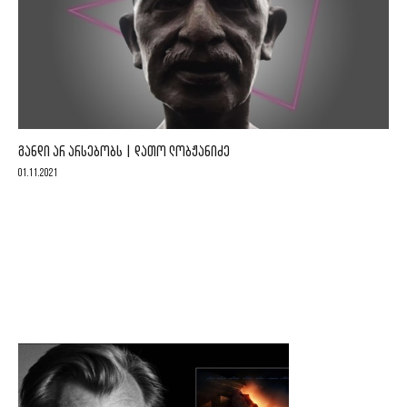
ᲒᲐᲜᲓᲘ ᲐᲠ ᲐᲠᲡᲔᲑᲝᲑᲡ | ᲓᲐᲗᲝ ᲚᲝᲑᲟᲐᲜᲘᲫᲔ
01.11.2021