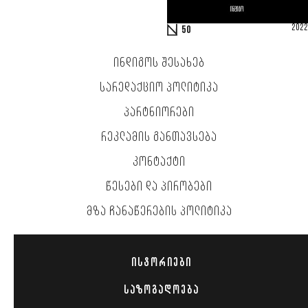
2022
50
ᲘᲜᲓᲘᲒᲝᲡ ᲨᲔᲡᲐᲮᲔᲑ
ᲡᲐᲠᲔᲓᲐᲥᲪᲘᲝ ᲞᲝᲚᲘᲢᲘᲙᲐ
ᲞᲐᲠᲢᲜᲘᲝᲠᲔᲑᲘ
ᲠᲔᲙᲚᲐᲛᲘᲡ ᲒᲐᲜᲗᲐᲕᲡᲔᲑᲐ
ᲙᲝᲜᲢᲐᲥᲢᲘ
ᲬᲔᲡᲔᲑᲘ ᲓᲐ ᲞᲘᲠᲝᲑᲔᲑᲘ
ᲛᲖᲐ ᲩᲐᲜᲐᲬᲔᲠᲔᲑᲘᲡ ᲞᲝᲚᲘᲢᲘᲙᲐ
ᲘᲡᲢᲝᲠᲘᲔᲑᲘ
ᲡᲐᲖᲝᲒᲐᲓᲝᲔᲑᲐ