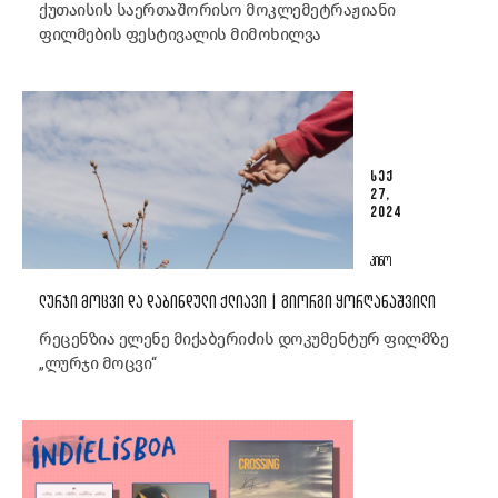
ქუთაისის საერთაშორისო მოკლემეტრაჟიანი
ფილმების ფესტივალის მიმოხილვა
ᲡᲔᲥ
27,
2024
ᲙᲘᲜᲝ
ᲚᲣᲠᲯᲘ ᲛᲝᲪᲕᲘ ᲓᲐ ᲓᲐᲑᲘᲜᲓᲣᲚᲘ ᲥᲚᲘᲐᲕᲘ | ᲒᲘᲝᲠᲒᲘ ᲧᲝᲠᲦᲐᲜᲐᲨᲕᲘᲚᲘ
რეცენზია ელენე მიქაბერიძის დოკუმენტურ ფილმზე
„ლურჯი მოცვი“