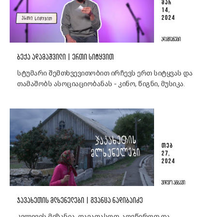
ᲛᲐᲠ
14,
2024
ᲐᲓᲐᲛᲘᲐᲜᲔᲑᲘ
ᲑᲔᲥᲐ ᲐᲓᲐᲛᲐᲨᲕᲘᲚᲘ | ᲔᲠᲗᲘ ᲡᲘᲢᲧᲕᲘᲗ
სტუმარი შემთხვევითობით ირჩევს ერთ სიტყვას და
თამაშობს ასოციაციობანას - კინო, წიგნი, მუსიკა.
ᲗᲔᲑ
27,
2024
ᲕᲘᲓᲔᲝ ᲐᲛᲑᲐᲕᲘ
ᲯᲐᲕᲐᲮᲔᲗᲘᲡ ᲛᲚᲮᲔᲜᲔᲚᲔᲑᲘ | ᲒᲕᲐᲜᲪᲐ ᲜᲐᲓᲘᲑᲐᲘᲫᲔ
კვლევის მიზანია, დავაფასოთ, აღვწეროთ და