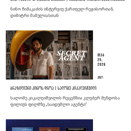
ნინო ჩიმაკაძის ინტერვიუ ქართველ რეჟისორთან,
დიმიტრი მამულიასთან
ᲗᲔᲑ
25,
2026
ᲙᲘᲜᲝ
ᲑᲠᲐᲖᲘᲚᲘᲣᲠᲘ ᲙᲘᲜᲝᲡ ᲓᲠᲝᲐ | ᲡᲐᲚᲝᲛᲔ ᲙᲘᲙᲐᲚᲔᲘᲨᲕᲘᲚᲘ
სალომე კიკალეიშვილის რეცენზია კლებერ მენდოსა
ფილიუს ფილმზე „საიდუმლო აგენტი“