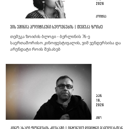
2026
ᲞᲝᲚᲘᲢᲘᲙᲐ
ᲕᲘᲡ ᲔᲨᲘᲜᲘᲐ ᲞᲝᲚᲘᲢᲘᲙᲣᲠᲘ ᲮᲔᲚᲝᲕᲜᲔᲑᲘᲡ | ᲗᲔᲛᲣᲙᲐ ᲖᲝᲘᲫᲔ
თემუკა ზოიძის ბლოგი - ბერლინის 76-ე
საერთაშორისო კინოფესტივალის, ვიმ ვენდერსისა და
არუნდატი როის შესახებ
ᲐᲞᲠ
16,
2026
ᲙᲘᲜᲝ
ᲙᲘᲜᲝ ᲐᲮᲐᲚᲘ ᲤᲝᲠᲛᲔᲑᲘᲡ ᲫᲘᲔᲑᲐᲨᲘ | ᲘᲜᲢᲔᲠᲕᲘᲣ ᲓᲘᲛᲘᲢᲠᲘ ᲛᲐᲛᲣᲚᲘᲐᲡᲗᲐᲜ