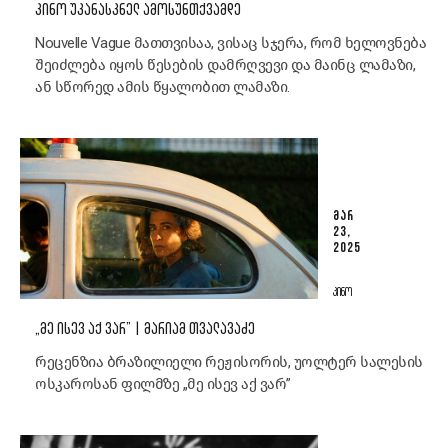
ᲙᲘᲜᲝ ᲣᲙᲐᲜᲐᲡᲙᲜᲔᲚ ᲐᲛᲝᲡᲣᲜᲗᲥᲕᲐᲛᲓᲔ
Nouvelle Vague მათთვისაა, ვისაც სჯერა, რომ ხელოვნება
შეიძლება იყოს წესების დამრღვევი და მაინც ლამაზი,
ან სწორედ ამის წყალობით ლამაზი.
ᲛᲐᲠ
23,
2025
ᲙᲘᲜᲝ
„ᲛᲔ ᲘᲡᲔᲕ ᲐᲥ ᲕᲐᲠ” | ᲛᲐᲠᲘᲐᲛ ᲗᲕᲐᲚᲐᲕᲐᲫᲔ
რეცენზია ბრაზილიელი რეჟისორის, უოლტერ სალესის
ოსკაროსან ფილმზე „მე ისევ აქ ვარ”