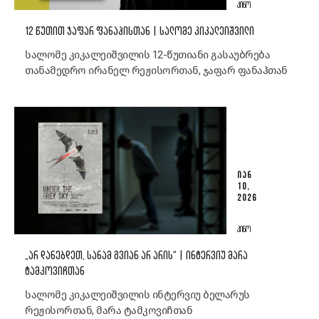
ᲙᲘᲜᲝ
12 ᲬᲣᲗᲘᲗ ᲯᲐᲤᲐᲠ ᲤᲐᲜᲐᲰᲘᲡᲗᲐᲜ | ᲡᲐᲚᲝᲛᲔ ᲙᲘᲙᲐᲚᲔᲘᲨᲕᲘᲚᲘ
სალომე კიკალეიშვილის 12-წუთიანი გასაუბრება
თანამედრო ირანელ რეჟისორთან, ჯაფარ ფანაჰთან
ᲘᲐᲜ
10,
2026
ᲙᲘᲜᲝ
„ᲐᲠ ᲓᲐᲜᲔᲑᲓᲔᲗ, ᲡᲐᲜᲐᲛ ᲒᲕᲘᲐᲜ ᲐᲠ ᲐᲠᲘᲡ“ | ᲘᲜᲢᲔᲠᲕᲘᲣ ᲛᲐᲠᲐ
ᲢᲐᲛᲙᲝᲕᲘᲩᲗᲐᲜ
სალომე კიკალეიშვილის ინტერვიუ ბელარუს
რეჟისორთან, მარა ტამკოვიჩთან