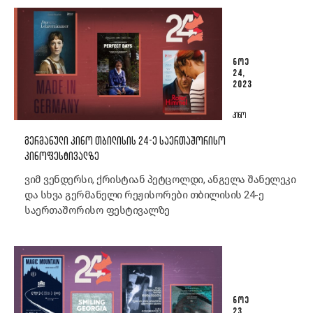
ᲜᲝᲔ
24,
2023
ᲙᲘᲜᲝ
ᲒᲔᲠᲛᲐᲜᲣᲚᲘ ᲙᲘᲜᲝ ᲗᲑᲘᲚᲘᲡᲘᲡ 24-Ე ᲡᲐᲔᲠᲗᲐᲨᲝᲠᲘᲡᲝ
ᲙᲘᲜᲝᲤᲔᲡᲢᲘᲕᲐᲚᲖᲔ
ვიმ ვენდერსი, ქრისტიან პეტცოლდი, ანგელა შანელეკი
და სხვა გერმანელი რეჟისორები თბილისის 24-ე
საერთაშორისო ფესტივალზე
ᲜᲝᲔ
23,