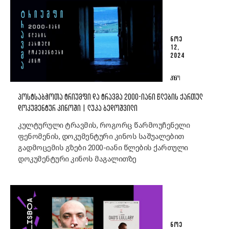
ᲜᲝᲔ
12,
2024
ᲙᲘᲜᲝ
ᲞᲝᲡᲢᲡᲐᲑᲭᲝᲗᲐ ᲢᲠᲘᲣᲛᲤᲘ ᲓᲐ ᲢᲠᲐᲕᲛᲐ 2000-ᲘᲐᲜᲘ ᲬᲚᲔᲑᲘᲡ ᲥᲐᲠᲗᲣᲚ
ᲓᲝᲙᲣᲛᲔᲜᲢᲣᲠ ᲙᲘᲜᲝᲨᲘ | ᲚᲣᲙᲐ ᲑᲔᲓᲝᲨᲕᲘᲚᲘ
კულტურული ტრავმის, როგორც წარმოუჩენელი
ფენომენის, დოკუმენტური კინოს საშუალებით
გადმოცემის გზები 2000-იანი წლების ქართული
დოკუმენტური კინოს მაგალითზე
ᲜᲝᲔ