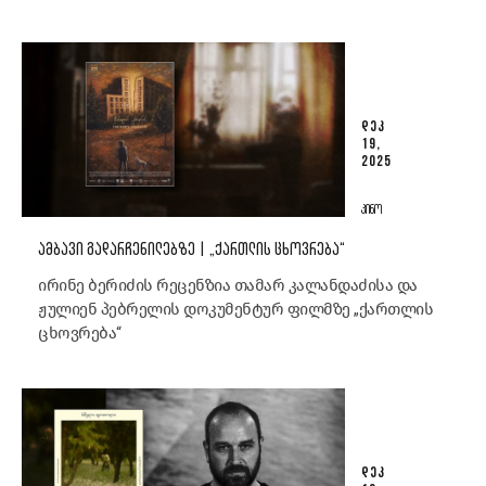
ᲓᲔᲙ
19,
2025
ᲙᲘᲜᲝ
ᲐᲛᲑᲐᲕᲘ ᲒᲐᲓᲐᲠᲩᲔᲜᲘᲚᲔᲑᲖᲔ | „ᲥᲐᲠᲗᲚᲘᲡ ᲪᲮᲝᲕᲠᲔᲑᲐ“
ირინე ბერიძის რეცენზია თამარ კალანდაძისა და
ჟულიენ პებრელის დოკუმენტურ ფილმზე „ქართლის
ცხოვრება“
ᲓᲔᲙ