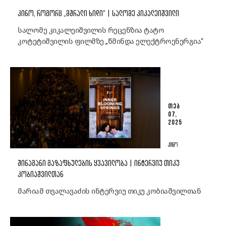
ᲙᲘᲜᲝ, ᲠᲝᲒᲝᲠᲪ „ᲛᲨᲠᲐᲚᲘ ᲮᲘᲓᲘ“ | ᲡᲐᲚᲝᲛᲔ ᲙᲘᲙᲐᲚᲔᲘᲨᲕᲘᲚᲘ
სალომე კიკალეიშვილის რეცენზია ტატო
კოტეტიშვილის ფილმზე „წმინდა ელექტროენერგია“
ᲗᲔᲑ
07,
2025
ᲙᲘᲜᲝ
ᲨᲘᲜᲐᲒᲐᲜᲘ ᲒᲐᲖᲐᲤᲮᲣᲚᲔᲑᲘᲡ ᲧᲕᲐᲕᲘᲚᲝᲑᲐ | ᲘᲜᲢᲔᲠᲕᲘᲣ ᲗᲘᲙᲣ
ᲙᲝᲑᲘᲐᲨᲕᲘᲚᲗᲐᲜ
მარიამ თვალავაძის ინტერვიუ თიკუ კობიაშვილთან