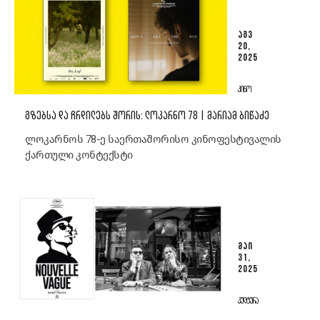
ᲐᲒᲕ
20,
2025
ᲙᲘᲜᲝ
ᲒᲖᲔᲑᲡᲐ ᲓᲐ ᲩᲠᲓᲘᲚᲔᲑᲡ ᲨᲝᲠᲘᲡ: ᲚᲝᲙᲐᲠᲜᲝ 78 | ᲛᲐᲠᲘᲐᲛ ᲑᲘᲬᲐᲫᲔ
ლოკარნოს 78-ე საერთაშორისო კინოფესტივალის
ქართული კონტექსტი
ᲛᲐᲘ
31,
2025
ᲙᲣᲚᲢᲣᲠᲐ