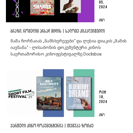
05,
2024
ᲙᲘᲜᲝ
ᲑᲠᲐᲖᲘ, ᲠᲝᲛᲔᲚᲘᲪ ᲐᲠᲡᲐᲓ ᲛᲘᲓᲘᲡ | ᲡᲐᲚᲝᲛᲔ ᲙᲘᲙᲐᲚᲔᲘᲨᲕᲘᲚᲘ
მაშა ჩორნაიას „ნამსხვრევები“ და ლესია დიაკის „მამის
იავნანა“ - ლისაბონის დოკუმენტური კინოს
საერთაშორისო კინოფესტივალზე Doclisboa
ᲝᲥᲢ
18,
2024
ᲙᲘᲜᲝ
ᲥᲐᲠᲗᲣᲚᲘ ᲙᲘᲜᲝ ᲓᲝᲙᲣᲛᲔᲜᲢᲣᲠᲘᲐ | ᲗᲔᲛᲣᲙᲐ ᲖᲝᲘᲫᲔ