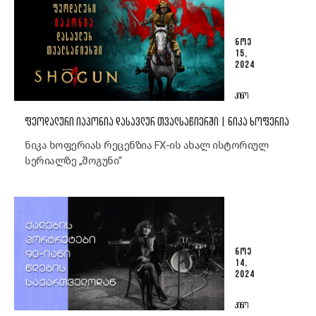
ᲜᲝᲔ
15,
2024
ᲙᲘᲜᲝ
ᲤᲔᲝᲓᲐᲚᲣᲠᲘ ᲘᲐᲞᲝᲜᲘᲐ ᲓᲐᲡᲐᲕᲚᲣᲠ ᲗᲕᲐᲚᲡᲐᲬᲘᲔᲠᲨᲘ | ᲜᲘᲙᲐ ᲮᲝᲤᲔᲠᲘᲐ
ნიკა ხოფერიას რეცენზია FX-ის ახალ ისტორიულ
სერიალზე „შოგუნი“
ᲜᲝᲔ
14,
2024
ᲙᲘᲜᲝ