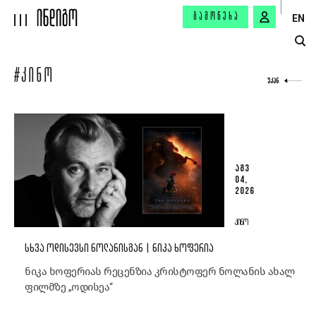
ᲒᲐᲛᲝᲬᲔᲠᲐ
EN
#ᲙᲘᲜᲝ
ᲣᲙᲐᲜ
ᲐᲒᲕ
04,
2026
ᲙᲘᲜᲝ
ᲡᲮᲕᲐ ᲝᲓᲘᲡᲔᲕᲡᲘ ᲜᲝᲚᲐᲜᲘᲡᲒᲐᲜ | ᲜᲘᲙᲐ ᲮᲝᲤᲔᲠᲘᲐ
ნიკა ხოფერიას რეცენზია კრისტოფერ ნოლანის ახალ
ფილმზე „ოდისეა“