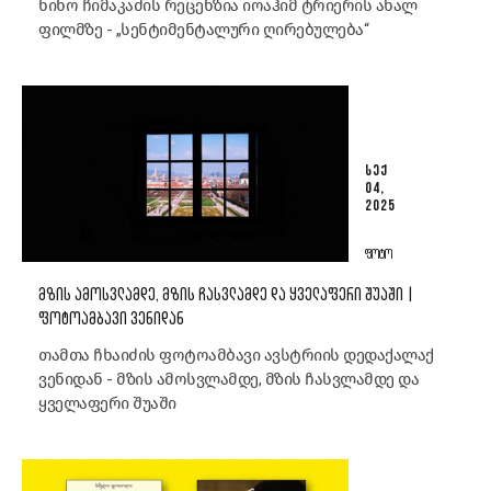
ნინო ჩიმაკაძის რეცენზია იოაჰიმ ტრიერის ახალ
ფილმზე - „სენტიმენტალური ღირებულება“
ᲡᲔᲥ
04,
2025
ᲤᲝᲢᲝ
ᲛᲖᲘᲡ ᲐᲛᲝᲡᲕᲚᲐᲛᲓᲔ, ᲛᲖᲘᲡ ᲩᲐᲡᲕᲚᲐᲛᲓᲔ ᲓᲐ ᲧᲕᲔᲚᲐᲤᲔᲠᲘ ᲨᲣᲐᲨᲘ |
ᲤᲝᲢᲝᲐᲛᲑᲐᲕᲘ ᲕᲔᲜᲘᲓᲐᲜ
თამთა ჩხაიძის ფოტოამბავი ავსტრიის დედაქალაქ
ვენიდან - მზის ამოსვლამდე, მზის ჩასვლამდე და
ყველაფერი შუაში