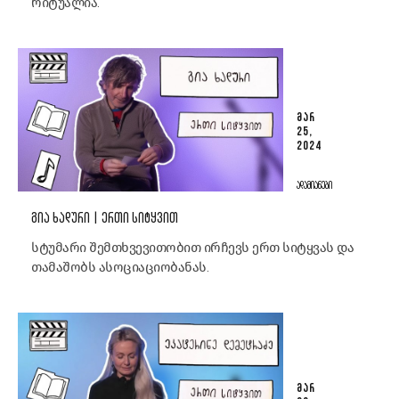
რიტუალია.“
ᲛᲐᲠ
25,
2024
ᲐᲓᲐᲛᲘᲐᲜᲔᲑᲘ
ᲒᲘᲐ ᲮᲐᲓᲣᲠᲘ | ᲔᲠᲗᲘ ᲡᲘᲢᲧᲕᲘᲗ
სტუმარი შემთხვევითობით ირჩევს ერთ სიტყვას და
თამაშობს ასოციაციობანას.
ᲛᲐᲠ