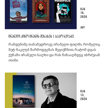
ᲘᲐᲜ
15,
2026
ᲙᲘᲜᲝ
ᲘᲠᲐᲜᲣᲚᲘ ᲙᲘᲜᲝ ᲘᲠᲐᲜᲘᲡ ᲨᲔᲡᲐᲮᲔᲑ | ᲑᲐᲙᲝ ᲮᲔᲚᲐᲫᲔ
რამდენიმე თანამედროვე ირანული ფილმი, რომელიც
მეტ-ნაკლებ წარმოდგენას შეგიქმნით, რატომ დგას
ქუჩაში ირანელი ხალხი და რის წინააღმდეგ იბრძვიან
ისინი.
ᲘᲐᲜ
13,
2026