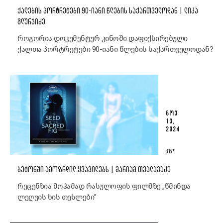
ᲥᲐᲚᲔᲑᲘᲡ ᲞᲝᲠᲢᲠᲔᲢᲔᲑᲘ 90-ᲘᲐᲜᲘ ᲬᲚᲔᲑᲘᲡ ᲡᲐᲥᲐᲠᲗᲕᲔᲚᲝᲓᲐᲜ | ᲚᲘᲙᲐ
ᲒᲚᲣᲠᲯᲘᲫᲔ
როგორია დოკუმენტურ კინოში დაფიქსირებული
ქალთა პორტრეტები 90-იანი წლების საქართველოდან?
ᲜᲝᲔ
13,
2024
ᲙᲘᲜᲝ
ᲑᲔᲢᲝᲜᲨᲘ ᲐᲛᲝᲖᲠᲓᲘᲚ ᲧᲕᲐᲕᲘᲚᲔᲑᲡ | ᲛᲐᲠᲘᲐᲛ ᲗᲕᲐᲚᲐᲕᲐᲫᲔ
რეცენზია მოჰამად რასულოფის ფილმზე „წმინდა
ლეღვის ხის თესლები”