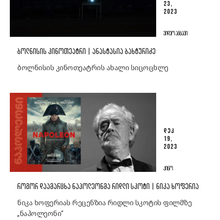
23,
2023
ᲕᲘᲓᲔᲝ ᲐᲛᲑᲐᲕᲘ
ᲑᲝᲚᲜᲘᲡᲘᲡ ᲙᲘᲜᲝᲗᲔᲐᲢᲠᲘ | ᲐᲜᲐᲡᲢᲐᲡᲘᲐ ᲑᲐᲮᲢᲣᲠᲘᲫᲔ
ბოლნისის კინოთეატრის ახალი სიცოცხლე
ᲓᲔᲙ
19,
2023
ᲙᲘᲜᲝ
ᲠᲝᲒᲝᲠ ᲓᲐᲐᲛᲐᲠᲪᲮᲐ ᲜᲐᲞᲝᲚᲔᲝᲜᲛᲐ ᲠᲘᲓᲚᲘ ᲡᲙᲝᲢᲘ | ᲜᲘᲙᲐ ᲮᲝᲤᲔᲠᲘᲐ
ნიკა ხოფერიას რეცენზია რიდლი სკოტის ფილმზე
„ნაპოლეონი“