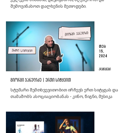
შემოვინახოთ დალხენის მეთოდები.
ᲗᲔᲑ
15,
2024
ᲐᲓᲐᲛᲘᲐᲜᲔᲑᲘ
ᲒᲘᲝᲠᲒᲘ ᲯᲐᲜᲔᲚᲘᲫᲔ | ᲔᲠᲗᲘ ᲡᲘᲢᲧᲕᲘᲗ
სტუმარი შემთხვევითობით ირჩევს ერთ სიტყვას და
თამაშობს ასოციაციობანას - კინო, წიგნი, მუსიკა