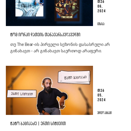
ᲗᲔᲑ
06,
2024
ᲛᲣᲡᲘᲙᲐ
ᲢᲝᲛ ᲘᲝᲠᲙᲘ ᲓᲐᲗᲕᲘᲡ ᲗᲐᲜᲐᲕᲐᲠᲡᲙᲕᲚᲐᲕᲔᲓᲨᲘ
თუ The Bear-ის პირველი სეზონის დასასრული არ
გინახავთ - არ გინახავთ საერთოდ არაფერი.
ᲗᲔᲑ
05,
2024
ᲕᲘᲓᲔᲝ ᲐᲛᲑᲐᲕᲘ
ᲢᲐᲢᲝ ᲑᲐᲪᲘᲙᲐᲫᲔ | ᲔᲠᲗᲘ ᲡᲘᲢᲧᲕᲘᲗ