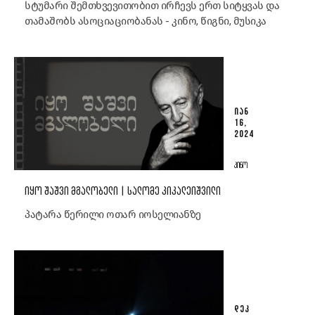
სტუმარი შემთხვევითობით ირჩევს ერთ სიტყვას და
თამაშობს ასოციაციობანას - კინო, წიგნი, მუსიკა
ᲘᲐᲜ
16,
2024
ᲙᲘᲜᲝ
ᲘᲧᲝ ᲨᲐᲨᲕᲘ ᲛᲒᲐᲚᲝᲑᲔᲚᲘ | ᲡᲐᲚᲝᲛᲔ ᲙᲘᲙᲐᲚᲔᲘᲨᲕᲘᲚᲘ
პატარა წერილი ოთარ იოსელიანზე
ᲓᲔᲙ