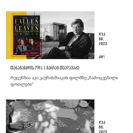
ᲓᲔᲙ
06,
2023
ᲙᲘᲜᲝ
ᲗᲐᲜᲐᲒᲐᲜᲪᲓᲘᲡ ᲝᲓᲐ | ᲛᲐᲠᲘᲐᲛ ᲗᲕᲐᲚᲐᲕᲐᲫᲔ
რეცენზია აკი კაურისმიაკის ფილმზე „ჩამოცვენილი
ფოთლები“
ᲓᲔᲙ
05,
2023