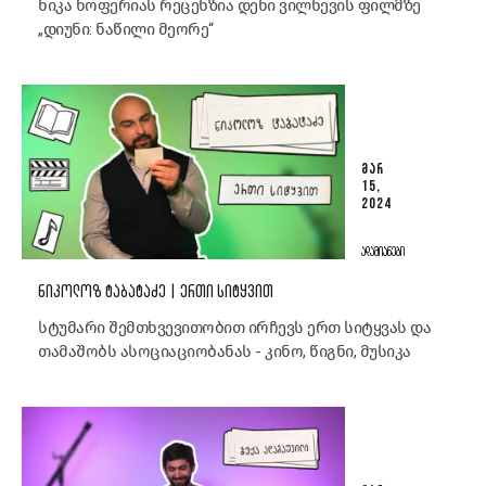
ნიკა ხოფერიას რეცენზია დენი ვილნევის ფილმზე
„დიუნი: ნაწილი მეორე“
ᲛᲐᲠ
15,
2024
ᲐᲓᲐᲛᲘᲐᲜᲔᲑᲘ
ᲜᲘᲙᲝᲚᲝᲖ ᲢᲐᲑᲐᲢᲐᲫᲔ | ᲔᲠᲗᲘ ᲡᲘᲢᲧᲕᲘᲗ
სტუმარი შემთხვევითობით ირჩევს ერთ სიტყვას და
თამაშობს ასოციაციობანას - კინო, წიგნი, მუსიკა