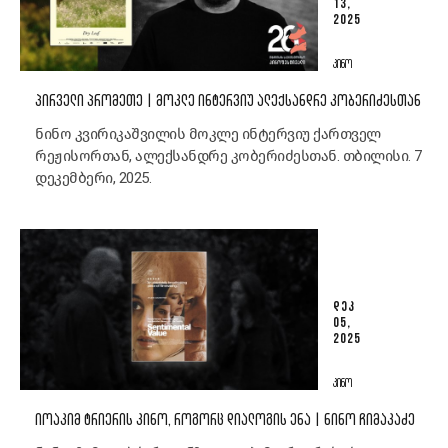
13,
2025
ᲙᲘᲜᲝ
ᲞᲘᲠᲕᲔᲚᲘ ᲞᲠᲝᲛᲔᲗᲔ | ᲛᲝᲙᲚᲔ ᲘᲜᲢᲔᲠᲕᲘᲣ ᲐᲚᲔᲥᲡᲐᲜᲓᲠᲔ ᲙᲝᲑᲔᲠᲘᲫᲔᲡᲗᲐᲜ
ნინო კვირიკაშვილის მოკლე ინტერვიუ ქართველ
რეჟისორთან, ალექსანდრე კობერიძესთან. თბილისი. 7
დეკემბერი, 2025.
ᲓᲔᲙ
05,
2025
ᲙᲘᲜᲝ
ᲘᲝᲐᲙᲘᲛ ᲢᲠᲘᲔᲠᲘᲡ ᲙᲘᲜᲝ, ᲠᲝᲒᲝᲠᲪ ᲓᲘᲐᲚᲝᲒᲘᲡ ᲔᲜᲐ | ᲜᲘᲜᲝ ᲩᲘᲛᲐᲙᲐᲫᲔ