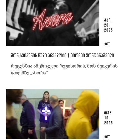
ᲛᲐᲠ
20,
2025
ᲙᲘᲜᲝ
ᲨᲝᲜ ᲑᲔᲘᲙᲔᲠᲘᲡ ᲪᲣᲓᲘ ᲐᲜᲔᲙᲓᲝᲢᲘ | ᲒᲘᲝᲠᲒᲘ ᲧᲝᲠᲦᲐᲜᲐᲨᲕᲘᲚᲘ
რეცენზია ამერიკელი რეჟისორის, შონ ბეიკერის
ფილმზე „ანორა“
ᲗᲔᲑ
10,
2025
ᲙᲘᲜᲝ