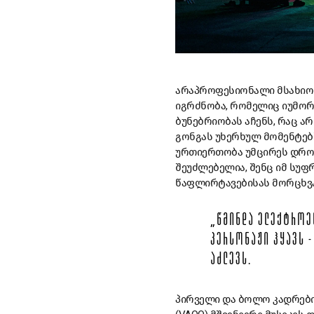
არაპროფესიონალი
მსახიო
იგრძნობა
,
რომელიც
იუმო
ბუნებრიობას
აჩენს
,
რაც
არ
გონგას
უხერხულ
მომენტებ
ურთიერთობა
უმცირეს
დრო
შეუძლებელია
,
შენც
იმ
სუფ
წაფლირტავებისას
მორცხვ
„
ᲬᲛᲘᲜᲓᲐ
ᲔᲚᲔᲥᲢᲠᲝᲔ
ᲞᲔᲠᲡᲝᲜᲐᲟᲘ
ᲰᲧᲐᲕᲡ
ᲐᲫᲚᲔᲕᲡ
.
პირველი
და
ბოლო
კადრებ