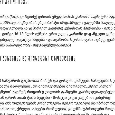
ᲛᲝᲰᲧᲝᲤ
ᲗᲐᲕᲡ
.
ონგა
(
ნიკა
გონგოძე
)
დროის
უმეტესობას
ჯართის
საყრელზე
ატ
ა
მშრალ
ხიდზე
აბარებენ
.
ბარტი
ზრდასრული
,
ვალებში
ჩაფლუ
არდაცვლილი
კაცი
პირველ
კადრში
)
კუბოსთან
ჰპირდება
-
შენს
ო
.
გონგა
16-18
წლის
იქნება
.
ერთ
დღეს
,
ჯართში
დაჟანგული
ჯვრე
ყინვალე
იდეაც
გაჩნდება
-
გთავაზობთ
ნეონით
განათებულ
ჯვა
ნდა
სასაფლაოზე
-
მიცვალებულისთვის
!
Ი
ᲯᲕᲠᲔᲑᲘᲡᲐ
ᲓᲐ
ᲛᲘᲣᲡᲐᲤᲐᲠᲘ
ᲪᲮᲝᲕᲔᲚᲔᲑᲘᲡ
მ
სამყაროს
გაცნობაა
.
ბარტს
და
გონგას
დაჰყვები
სახლებში
ნე
ნწალა
ძაღლებით
. „
თუ
შემოგვიშვებთ
,
შემოვალთ
, „
შტეფსელში
“
ენებთ
“.
უყურებ
,
როგორ
ცდილობს
ტანდემი
„
გაბრდღვიალებულ
ამ
დროს
ათას
ტიპს
ხვდები
-
მოხუცი
ქალი
კატებით
,
კისერზე
ლი
,
ინსტრუმენტების
გრძელწვერა
შემგროვებელი
და
უბრალო
ხასიათო
,
ჭრელი
სახეები
,
რომლებიც
ფილმში
ეპიზოდური
როლ
მენტებია
,
რომლითაც
რეჟისორი
კალეიდოსკოპს
აწყობს
და