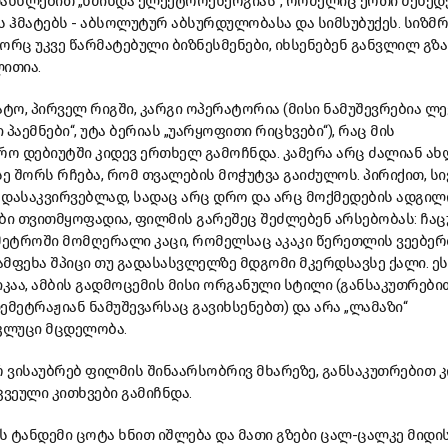
ანხლებით
„
წმინდა
ელექტროენერგიას
“,
რომელიც
ერთი
შეხედ
ს
ჰმატებს
-
აბსოლუტურ
აბსურდულობასა
და
სიმსუბუქეს
.
სიზმრ
ორც
უკვე
წარმატებული
ბიზნესმენები
,
იხსენებენ
განვლილ
გზა
ლითია
.
ატო
,
პირველ
რიგში
,
კარგი
ოპერატორია
(
მისი
ნამუშევრებია
ლე
ი
პაემნები
“,
უტა
ბერიას
„
უარყოფითი
რიცხვები
“),
რაც
მის
ორო
დებიუტში
კიდევ
ერთხელ
გამოჩნდა
.
კამერა
არც
ძალიან
ახ
სე
შორს
რჩება
,
რომ
თვალების
მოჭუტვა
გაიძულოს
.
პირიქით
,
სი
დასაკვირვებლად
,
სადაც
არც
დრო
და
არც
მოქმედების
ადგილ
ბი
თვითმყოფადია
,
ფილმის
გარეშეც
შეძლებენ
არსებობას
:
ჩაც
მეტროში
მომღერალი
კაცი
,
რომელსაც
აკაკი
წერეთლის
ვეებე
ამფეხა
შპიცი
თუ
გადასასვლელზე
მდგომი
მკერდსავსე
ქალი
.
ეს
კაა
,
ამბის
გადმოცემის
მისი
ორგანული
სტილი
(
განსაკუთრები
ემეტრაჟიან
ნამუშევარსაც
გავიხსენებთ
)
და
არა
„
ლამაზი
“
კლუცი
მცდელობა
.
რ
ვისაუბრებ
ფილმის
შინაარსობრივ
მხარეზე
,
განსაკუთრებით
კ
კვეული
კითხვები
გამიჩნდა
.
ს
ტანდემი
ცოტა
ხნით
იშლება
და
მათი
გზები
ცალ
-
ცალკე
მიდი