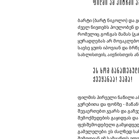
ᲤᲘᲚᲛᲘ
ᲐᲛ
ᲙᲘᲢᲩᲨᲘ
Ა
ბარტი
(
ბარტ
ნიკოლო
)
და
გ
ძველ
ნივთებს
პოულობენ
დ
რომელიც
გონგას
მამას
(
გ
ყურადღებას
არ
მოვაკლებ
სავსე
ყუთს
იპოვიან
და
ბრწ
სახლისთვის
,
აივნისთვის
ა
ᲔᲡ
ᲮᲝᲛ
ᲒᲐᲜᲐᲗᲔᲑᲣᲚ
ᲥᲕᲔᲧᲐᲜᲐᲐ
!
ᲕᲐᲨᲐ
!
ფილმის
პირველი
ნაწილი
ა
ჯვრებითა
და
ფონზე
-
მაწა
შევაერთებთ
ჯვარს
და
გაჩვ
შემოქმედების
გაყიდვას
და
ფეხშემოდებული
გამყიდვე
გამვლელები
.
ეს
ძალზედ
სა
შემოდიან
იმ
სამყაროს
ელე