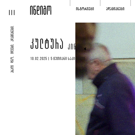
ᲘᲡᲢᲝᲠᲘᲔᲑᲘ
ᲐᲓᲐᲛᲘᲐᲜᲔᲑᲘ
ᲐᲮᲐᲚᲘ ᲓᲠᲝ, ᲘᲓᲔᲔᲑᲘ, ᲐᲓᲐᲛᲘᲐᲜᲔᲑᲘ.
ᲙᲣᲚᲢᲣᲠᲐ
ᲙᲘᲜᲝ
10.02.2025 | 5 ᲬᲣᲗᲘᲐᲜᲘ ᲡᲐᲙᲘᲗᲮᲐᲕᲘ