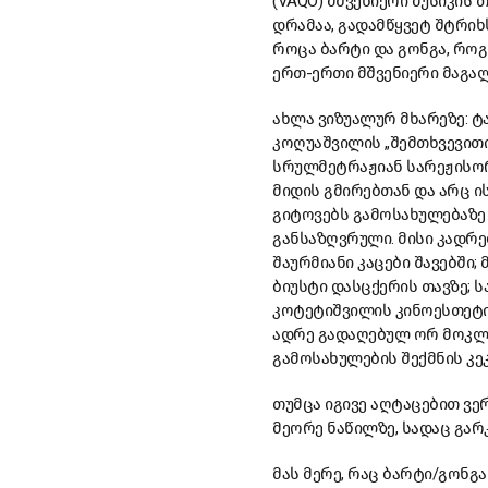
(VAQO)
მშვენიერი
მუსიკის
თ
დრამაა
,
გადამწყვეტ
შტრიხ
როცა
ბარტი
და
გონგა
,
როგ
ერთ
-
ერთი
მშვენიერი
მაგა
ახლა
ვიზუალურ
მხარეზე
:
ტ
კოღუაშვილის
„
შემთხვევით
სრულმეტრაჟიან
სარეჟის
მიდის
გმირებთან
და
არც
ი
გიტოვებს
გამოსახულებაზე
განსაზღვრული
.
მისი
კადრე
შაურმიანი
კაცები
შავებში
;
ბიუსტი
დასცქერის
თავზე
;
ს
კოტეტიშვილის
კინოესთეტი
ადრე
გადაღებულ
ორ
მოკლ
გამოსახულების
შექმნის
კე
თუმცა
იგივე
აღტაცებით
ვე
მეორე
ნაწილზე
,
სადაც
გარ
მას
მერე
,
რაც
ბარტი
/
გონგა