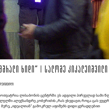
ᲛᲨᲠᲐᲚᲘ ᲮᲘᲓᲘ“ | ᲡᲐᲚᲝᲛᲔ ᲙᲘᲙᲐᲚᲔᲘᲨᲕᲘᲚᲘ
ᲐᲚᲔᲘᲨᲕᲘᲚᲘ
ნოთეატრია
ლისაბონის
ცენტრში
.
ეს
ადგილი
პირველად
სამი
წ
ვლელში
ალექსანდრე
კობერიძის
„
რას
ვხედავთ
,
როცა
ცას
ვუყუ
ს
მერე
, „
იდეალთან
“
გამოკრულ
აფიშებს
დიდი
ყურადღებით