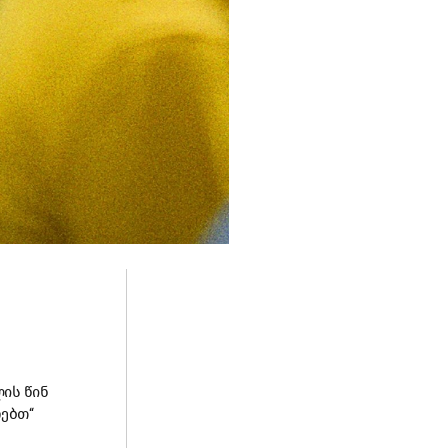
ლის
წინ
რებთ
“