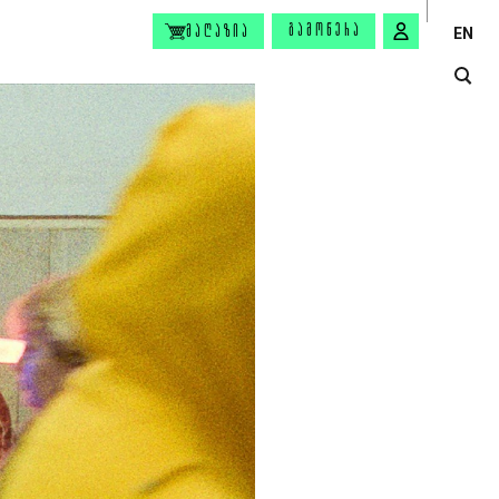
ᲒᲐᲛᲝᲬᲔᲠᲐ
ᲛᲐᲦᲐᲖᲘᲐ
EN