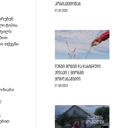
ᲙᲝᲑᲘᲐᲨᲕᲘᲚᲗᲐᲜ
07.02.2025
არებენ
.
ლი
ტიპია
,
შვილს
ბით
რს
თქვენი
ᲚᲣᲠᲯᲘ ᲛᲝᲪᲕᲘ ᲓᲐ ᲓᲐᲑᲘᲜᲓᲣᲚᲘ
ᲥᲚᲘᲐᲕᲘ | ᲒᲘᲝᲠᲒᲘ
ᲧᲝᲠᲦᲐᲜᲐᲨᲕᲘᲚᲘ
27.09.2024
ონიანი
ი
“
დ
,
ებით