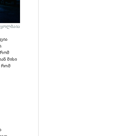
 ყოლბაია
ცია
ს
.
რომ
თან
მისი
,
რომ
ს