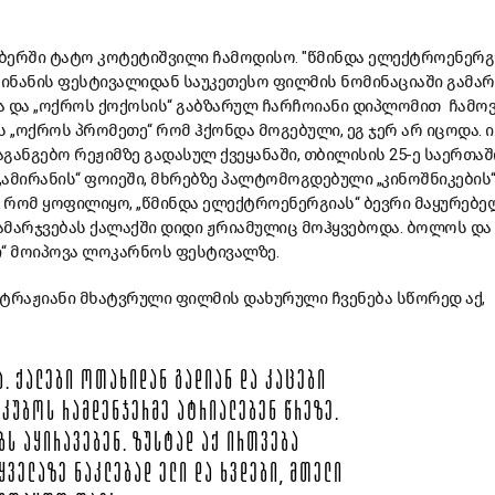
ბერში
ტატო
კოტეტიშვილი
ჩამოდისო
. "წმინდა ელექტროენერგ
აინანის
ფესტივალიდან
საუკეთესო
ფილმის
ნომინაციაში
გამარ
ა
და
„
ოქროს
ქოქოსის
“
გაბზარულ
ჩარჩოიანი
დიპლომით
ჩამო
ს
„
ოქროს
პრომეთე
“
რომ
ჰქონდა
მოგებული
,
ეგ
ჯერ
არ
იცოდა
.
ი
აგანგებო
რეჟიმზე
გადასულ
ქვეყანაში
,
თბილისის
25-
ე
საერთა
„
ამირანის
“
ფოიეში
,
მხრებზე
პალტომოგდებული
„
კინოშნიკების
რომ
ყოფილიყო
, „
წმინდა
ელექტროენერგიას
“
ბევრი
მაყურებე
ამარჯვებას
ქალაქში
დიდი
ჟრიამულიც
მოჰყვებოდა
.
ბოლოს
და
ი
“
მოიპოვა
ლოკარნოს
ფესტივალზე
.
ტრაჟიანი
მხატვრული
ფილმის
დახურული
ჩვენება
სწორედ
აქ
,
Ა
.
ᲥᲐᲚᲔᲑᲘ
ᲝᲗᲐᲮᲘᲓᲐᲜ
ᲒᲐᲓᲘᲐᲜ
ᲓᲐ
ᲙᲐᲪᲔᲑᲘ
ᲙᲣᲑᲝᲡ
ᲠᲐᲛᲓᲔᲜᲯᲔᲠᲛᲔ
ᲐᲢᲠᲘᲐᲚᲔᲑᲔᲜ
ᲬᲠᲔᲖᲔ
.
ᲑᲡ
ᲐᲧᲘᲠᲐᲕᲔᲑᲔᲜ
.
ᲖᲣᲡᲢᲐᲓ
ᲐᲥ
ᲘᲠᲗᲕᲔᲑᲐ
ᲧᲕᲔᲚᲐᲖᲔ
ᲜᲐᲙᲚᲔᲑᲐᲓ
ᲔᲚᲘ
ᲓᲐ
ᲮᲕᲓᲔᲑᲘ
,
ᲛᲗᲔᲚᲘ