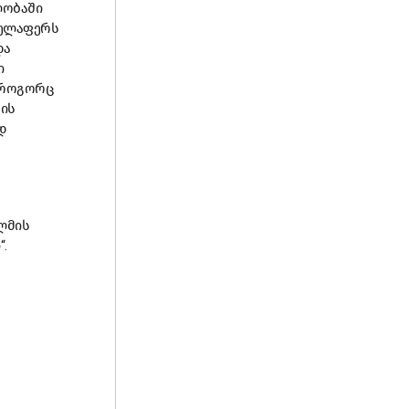
ობაში
ელაფერს
და
ი
როგორც
ის
დ
ლმის
ი
“.