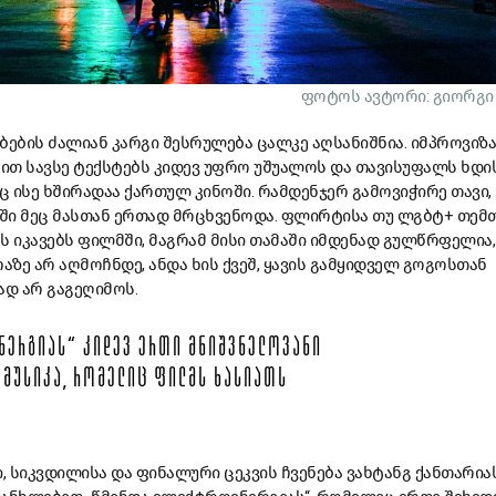
ფოტოს ავტორი: გიორგი
ბების
ძალიან
კარგი
შესრულება
ცალკე
აღსანიშნია
.
იმპროვიზა
რით
სავსე
ტექსტებს
კიდევ
უფრო
უშუალოს
და
თავისუფალს
ხდი
ც
ისე
ხშირადაა
ქართულ
კინოში
.
რამდენჯერ
გამოვიჭირე
თავი
,
ში
მეც
მასთან
ერთად
მრცხვენოდა
.
ფლირტისა
თუ
ლგბტ
+
თემ
ს
იკავებს
ფილმში
,
მაგრამ
მისი
თამაში
იმდენად
გულწრფელია
რაზე
არ
აღმოჩნდე
,
ანდა
ხის
ქვეშ
,
ყავის
გამყიდველ
გოგოსთან
ად
არ
გაგეღიმოს
.
ᲜᲔᲠᲒᲘᲐᲡ
“
ᲙᲘᲓᲔᲕ
ᲔᲠᲗᲘ
ᲛᲜᲘᲨᲕᲜᲔᲚᲝᲕᲐᲜᲘ
-
ᲛᲣᲡᲘᲙᲐ
,
ᲠᲝᲛᲔᲚᲘᲪ
ᲤᲘᲚᲛᲡ
ᲮᲐᲡᲘᲐᲗᲡ
ი
,
სიკვდილისა
და
ფინალური
ცეკვის
ჩვენება
ვახტანგ
ქანთარია