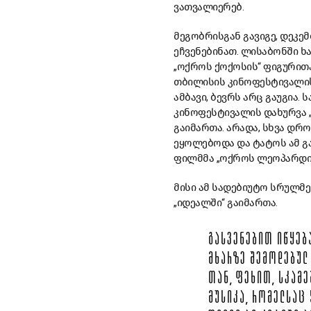
ვათვალიერებ
.
მეგობრისგან
გავიგე
,
დეკემ
ეჩვენებინათ.
ლისაბონში
ხ
„
ოქროს
ქოქოსის
“
ფიგურით
თბილისის
კინოფესტივალი
ამბავი
,
ბევრს
არც
გაუგია
.
ს
კინოფესტივალის
დახურვა
გაიმართა
.
არადა
,
სხვა
დრო
ეყოლებოდა
და
ტატოს
ამ
გ
ფილმმა
„
ოქროს
ლეოპარდ
მისი
ამ
სადებიუტო
სრულმე
„
იდეალში
“
გაიმართა
.
ᲒᲐᲡᲕᲔᲜᲔᲑᲘᲗ
ᲘᲬᲧᲔᲑ
ᲛᲮᲐᲠᲖᲔ
ᲨᲔᲛᲝᲓᲔᲑᲣᲚ
ᲗᲐᲜ
,
ᲤᲔᲮᲘᲗ
,
ᲡᲙᲐᲛᲔ
ᲛᲣᲡᲘᲙᲐ
,
ᲠᲝᲛᲔᲚᲡᲐᲪ