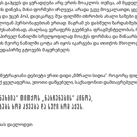
ეს
გაჰყვეს
და
ყურადღება
არც
ერთს
მოაკლოს
.
თუმცა
,
ამ
მცდელ
ის
დინება
,
მისი
ფორმები
ირღვევა
.
არადა
უკვე
მოვკალათდი
,
ყვ
ე
და
უცებ
ჰოპ
,
დავიკარგე
.
შუა
ფილმში
თხრობის
ახალი
ხაზები
ელოვან
პერსონაჟებთან
ერთად
.
მაგრამ
ეს
დახშული
ზარდახშებ
შესაბამისად
,
ახალსაც
ვერაფერს
გეუბნება
.
ფრაგმენტულობას
,
პირველ
ნაწილში
სრულყოფილად
მოაქვს
ფორმისა
და
შინაარს
ის
მეორე
ნაწილში
ცოტა
არ
იყოს
იკარგება
და
თითქოს
მხოლო
ედაპირზე
გტოვებს
მაყურებელს
.
მეტრაჟიანი
დებიუტი
ერთი
დიდი
„
მშრალი
ხიდია
“.
როგორც
ფი
ქ
ყველაფერია
,
უთოთი
დაწყებული,
საქსაფონით
დამთავრებულ
ᲜᲔᲠᲒᲘᲐ
“
ᲗᲘᲗᲥᲝᲡ
„
ᲜᲐᲠᲩᲔᲜᲔᲑᲘᲡ
“
ᲙᲘᲜᲝᲐ
,
ᲑᲔᲑᲡ
ᲠᲝᲛ
ᲰᲧᲕᲔᲑᲐ
ᲓᲐ
ᲡᲣᲚᲘ
ᲠᲝᲛ
ᲐᲥᲕᲡ
.
ბას
დაელოდეთ
.