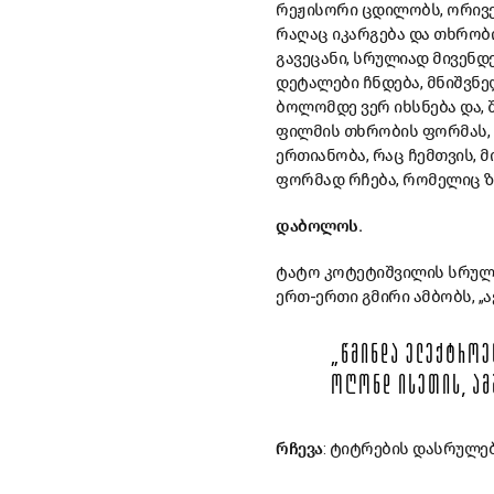
რეჟისორი
ცდილობს
,
ორივ
რაღაც
იკარგება
და
თხრობ
გავეცანი
,
სრულიად
მივენდ
დეტალები
ჩნდება
,
მნიშვნ
ბოლომდე
ვერ
იხსნება
და
,
ფილმის
თხრობის
ფორმას
,
ერთიანობა
,
რაც
ჩემთვის
,
მ
ფორმად
რჩება
,
რომელიც
ზ
დაბოლოს
.
ტატო
კოტეტიშვილის
სრულ
ერთ
-
ერთი
გმირი
ამბობს
, „
ა
„
ᲬᲛᲘᲜᲓᲐ
ᲔᲚᲔᲥᲢᲠᲝᲔ
ᲝᲦᲝᲜᲓ
ᲘᲡᲔᲗᲘᲡ
,
ᲐᲛ
რჩევა
:
ტიტრების
დასრულე