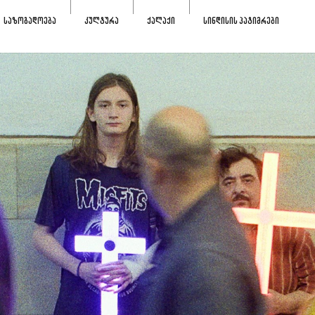
ᲡᲐᲖᲝᲒᲐᲓᲝᲔᲑᲐ
ᲙᲣᲚᲢᲣᲠᲐ
ᲥᲐᲚᲐᲥᲘ
ᲡᲘᲜᲓᲘᲡᲘᲡ ᲞᲐᲢᲘᲛᲠᲔᲑᲘ