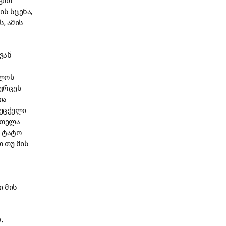
ვით
ის
სცენა
,
ს
,
ამის
ვან
ლოს
ვრცეს
ია
უცქული
რთელა
ტატო
თ
თუ
მის
ი
მის
ს
,