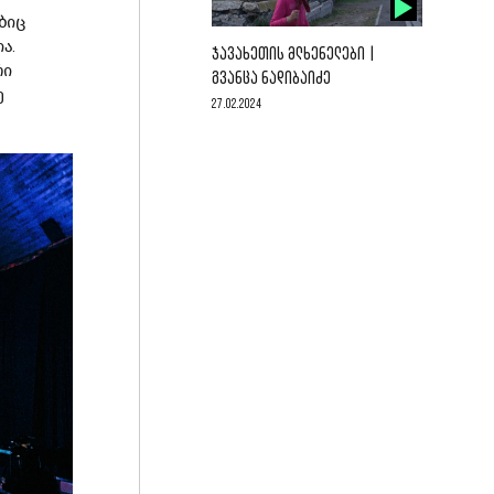
ბიც
ია
.
ᲯᲐᲕᲐᲮᲔᲗᲘᲡ ᲛᲚᲮᲔᲜᲔᲚᲔᲑᲘ |
რი
ᲒᲕᲐᲜᲪᲐ ᲜᲐᲓᲘᲑᲐᲘᲫᲔ
ე
27.02.2024