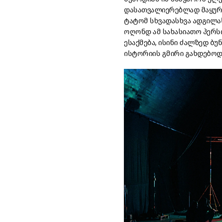
დასათვალიერებლად
მაყუ
ტატომ
სხვადასხვა
ადგილა
ოღონდ
ამ
სახასიათო
პერს
ესაქმება
,
ისინი
ძალზედ
ბუ
ისტორიის
გმირი
გახდებოდ