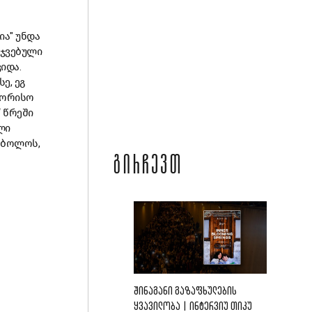
ია" უნდა
ჯვებული
ვიდა
.
სე
,
ეგ
შორისო
“
წრეში
ლი
ბოლოს
,
ᲒᲘᲠᲩᲔᲕᲗ
ᲨᲘᲜᲐᲒᲐᲜᲘ ᲒᲐᲖᲐᲤᲮᲣᲚᲔᲑᲘᲡ
ᲧᲕᲐᲕᲘᲚᲝᲑᲐ | ᲘᲜᲢᲔᲠᲕᲘᲣ ᲗᲘᲙᲣ