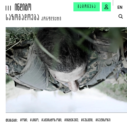
ᲒᲐᲛᲝᲬᲔᲠᲐ
EN
ᲡᲐᲖᲝᲒᲐᲓᲝᲔᲑᲐ
ᲙᲝᲜᲤᲚᲘᲥᲢᲘ
ᲗᲔᲒᲔᲑᲘ:
#ᲝᲛᲘ,
#ᲙᲘᲜᲝ,
#ᲐᲒᲕᲘᲡᲢᲝᲡ ᲝᲛᲘ,
#ᲘᲜᲢᲔᲠᲕᲘᲣ,
#ᲠᲣᲡᲔᲗᲘ,
#ᲠᲔᲟᲘᲡᲝᲠᲘ