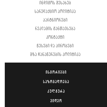
ᲘᲜᲓᲘᲒᲝᲡ ᲨᲔᲡᲐᲮᲔᲑ
ᲡᲐᲠᲔᲓᲐᲥᲪᲘᲝ ᲞᲝᲚᲘᲢᲘᲙᲐ
ᲞᲐᲠᲢᲜᲘᲝᲠᲔᲑᲘ
ᲠᲔᲙᲚᲐᲛᲘᲡ ᲒᲐᲜᲗᲐᲕᲡᲔᲑᲐ
ᲙᲝᲜᲢᲐᲥᲢᲘ
ᲬᲔᲡᲔᲑᲘ ᲓᲐ ᲞᲘᲠᲝᲑᲔᲑᲘ
ᲛᲖᲐ ᲩᲐᲜᲐᲬᲔᲠᲔᲑᲘᲡ ᲞᲝᲚᲘᲢᲘᲙᲐ
ᲘᲡᲢᲝᲠᲘᲔᲑᲘ
ᲡᲐᲖᲝᲒᲐᲓᲝᲔᲑᲐ
ᲙᲣᲚᲢᲣᲠᲐ
ᲕᲘᲓᲔᲝ