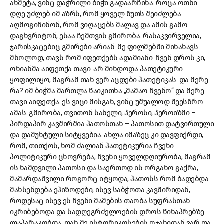
ახმეტა, ვინც დაჭრილი ბიჭი გადაარჩინა. როცა ოთხი
დღე უძლებ იმ აზრს, რომ ყოველ წუთს შეიძლება
აღმოგიჩინონ, რომ ვიღაცებს მალავ და ამის გამო
დაგხვრიტონ, ესაა ჩემთვის გმირობა. რასაკვირველია,
ჯარისკაცებიც გმირები არიან. მე ფილმებში მინახავს
მხოლოდ, თავს რომ იფეთქებს ადამიანი. ჩვენ დროს კი,
ონიანმა აიფეთქა თავი. არ მინდოდა პათეტიკური
ყოფილიყო, მაგრამ თან ვერ აცდები პათეტიკას. და მერე
რა? იმ ბიჭმა მართლა წაიკითხა „მამაო ჩვენო“ და მერე
თავი აიფეთქა. ეს ვიცი მისგან, ვინც უშუალოდ შეესწრო
ამას. გმირობა, თვითონ სახელი, ჰეროსი, ჰეროიზმი –
პირდაპირ კავშირშია პათოსთან – პათოსით დატვირთული
და დამუხტული სიტყვებია. ახლა იმაზეც კი დავფიქრდი,
რომ, თითქოს, ხომ ძალიან პათეტიკურია ჩვენი
პოლიტიკური ცხოვრება, ჩვენი ყოველდღიურობა, მაგრამ
ის ნამდვილი პათოსი და საერთოდ ის ორგანო გაქრა,
მამარდაშვილი როგორც იტყოდა, პათოსს რომ ბადებდა.
მახსენდება ეპიზოდები, ისევ საბჭოთა კავშირიდან,
როდესაც ისევ ეს ჩვენი მამების თაობა სუფრასთან
იკრიბებოდა და სადღეგრძელოების დროს წინაპრებზე
ლაპარაკობდა. თან მე ისტორიკოსების ოჯახიდან ვარ და