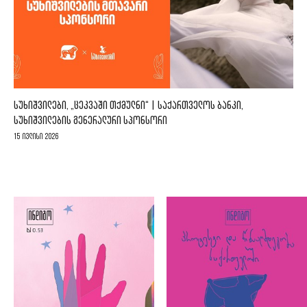
ᲡᲣᲮᲘᲨᲕᲘᲚᲔᲑᲘ, „ᲪᲔᲙᲕᲐᲨᲘ ᲗᲥᲛᲣᲚᲜᲘ“ | ᲡᲐᲥᲐᲠᲗᲕᲔᲚᲝᲡ ᲑᲐᲜᲙᲘ,
ᲡᲣᲮᲘᲨᲕᲘᲚᲔᲑᲘᲡ ᲒᲔᲜᲔᲠᲐᲚᲣᲠᲘ ᲡᲞᲝᲜᲡᲝᲠᲘ
15 ივლისი 2026