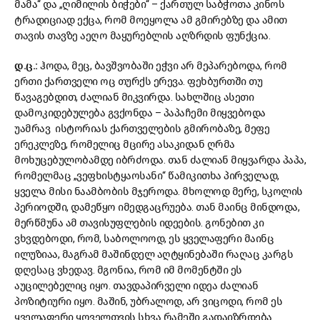
მამა“ და „ღიმილის ბიჭები“ – ქართულ საბჭოთა კინოს
ტრადიციად ექცა, რომ მოეყოლა ამ გმირებზე და ამით
თავის თავზე აეღო მაყურებლის აღზრდის ფუნქცია.
დ.ც.:
ჰოდა, მეც, ბავშვობაში ეჭვი არ მეპარებოდა, რომ
ერთი ქართველი ოც თურქს ერევა. ფეხბურთში თუ
წავაგებდით, ძალიან მიკვირდა. სახლშიც ასეთი
დამოკიდებულება გვქონდა – პაპაჩემი მიყვებოდა
უამრავ ისტორიას ქართველების გმირობაზე, მეფე
ერეკლეზე, რომელიც მცირე ასაკიდან ღრმა
მოხუცებულობამდე იბრძოდა. თან ძალიან მიყვარდა პაპა,
რომელმაც „ვეფხისტყაოსანი“ წამიკითხა პირველად,
ყველა მისი ნაამბობის მჯეროდა. მხოლოდ მერე, სკოლის
პერიოდში, დამეწყო იმედგაცრუება. თან მაინც მინდოდა,
მერწმუნა ამ თავისუფლების იდეების. გონებით კი
ვხვდებოდი, რომ, საბოლოოდ, ეს ყველაფერი მაინც
ილუზიაა, მაგრამ მაშინდელ აღტყინებაში რაღაც კარგს
დღესაც ვხედავ. მგონია, რომ იმ მომენტში ეს
აუცილებელიც იყო. თავდაპირველი იდეა ძალიან
პოზიტიური იყო. მაშინ, უბრალოდ, არ ვიცოდი, რომ ეს
ყველაფერი ყოველთვის სხვა რამეში გადაიზრდება