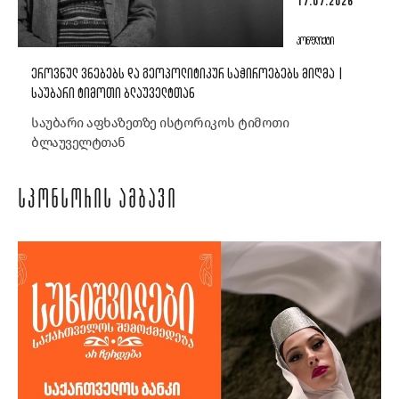
17.07.2026
ᲙᲝᲜᲤᲚᲘᲥᲢᲘ
ᲔᲠᲝᲕᲜᲣᲚ ᲕᲜᲔᲑᲔᲑᲡ ᲓᲐ ᲒᲔᲝᲞᲝᲚᲘᲢᲘᲙᲣᲠ ᲡᲐᲭᲘᲠᲝᲔᲑᲔᲑᲡ ᲛᲘᲦᲛᲐ |
ᲡᲐᲣᲑᲐᲠᲘ ᲢᲘᲛᲝᲗᲘ ᲑᲚᲐᲣᲕᲔᲚᲢᲗᲐᲜ
საუბარი აფხაზეთზე ისტორიკოს ტიმოთი
ბლაუველტთან
ᲡᲞᲝᲜᲡᲝᲠᲘᲡ ᲐᲛᲑᲐᲕᲘ