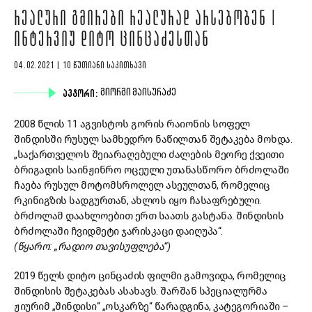
ᲠᲔᲐᲚᲣᲠᲘ ᲒᲛᲘᲠᲔᲑᲘ ᲠᲔᲐᲚᲣᲠᲐᲓ ᲐᲠᲡᲔᲑᲝᲑᲔᲜ |
ᲘᲜᲢᲔᲠᲕᲘᲣ ᲓᲘᲢᲝ ᲪᲘᲜᲪᲐᲫᲔᲡᲗᲐᲜ
04.02.2021 | 10 ᲬᲣᲗᲘᲐᲜᲘ ᲡᲐᲙᲘᲗᲮᲐᲕᲘ
ᲐᲕᲢᲝᲠᲘ:
ᲒᲘᲝᲠᲒᲘ ᲛᲐᲘᲡᲣᲠᲐᲫᲔ
2008 წლის 11 აგვისტოს გორის რაიონის სოფელ
შინდისში რუსულ სამხედრო ნაწილთან შეტაკება მოხდა.
„საქართველოს შეიარაღებული ძალების მეორე ქვეითი
ბრიგადის საინჟინრო ოცეული უთანასწორო ბრძოლაში
ჩაება რუსულ მოტომსროლელ ასეულთან, რომელიც
რკინიგზის სადგურთან, ახლოს იყო ჩასაფრებული.
ბრძოლამ დაახლოებით ერთ საათს გასტანა. შინდისის
ბრძოლაში ჩვიდმეტი ჯარისკაცი დაიღუპა“.
(წყარო: „რადიო თავისუფლება“)
2019 წელს დიტო ცინცაძის ფილმი გამოვიდა, რომელიც
შინდისის შეტაკებას ასახავს. შარშან სპეციალურმა
ჟიურიმ „შინდისი“ „ოსკარზე“ წარადგინა, კატეგორიაში –