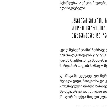
სჭირდება საგნები, ნივთები
აღმაშენებელი.
„ᲧᲕᲔᲚᲐᲛ ᲕᲘᲪᲘᲗ, 
ᲤᲘᲚᲛᲘ ᲘᲛᲐᲖᲔ, Თ
ᲛᲩᲐᲒᲕᲠᲔᲚᲛᲐ ᲓᲐ Ჩ
„დიდ შესვენებაში“ პერსპე
აშკარად განიცდის; ციციც 
გუგას მიიჩნევს და მასთან 
პირდაპირ ახლის, ხანაც – 
ფოჩხუა მოცეკვავე იყო, მერ
შეხვდა ციცი, მოიკითხა და 
კონკრეტული მოხდა წარსულშ
მოხდა, არ ვიცით. ალბათ, დ
როგორ მოექცა მთელი კლას