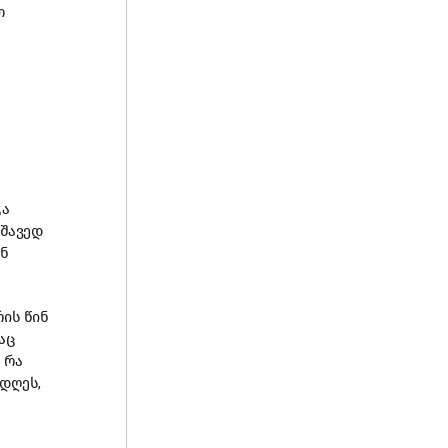
თ
გა
აშავედ
ან
რის წინ
აც
 რა
 დღეს,