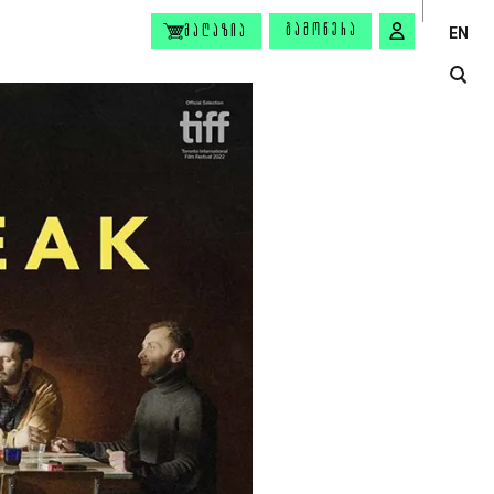
ᲒᲐᲛᲝᲬᲔᲠᲐ
ᲛᲐᲦᲐᲖᲘᲐ
EN