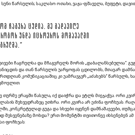
, სუნი წარსულის; საკლასო ოთახი, ვაჟა-ფშაველა, ბუფეტი, დავი
ᲠᲝᲛ ᲩᲐᲒᲕᲠᲐ ᲪᲣᲓᲘᲐ. ᲛᲔ ᲒᲐᲓᲐᲕᲘᲦᲔ
Უ ᲠᲝᲒᲝᲠ ᲣᲜᲓᲐ ᲘᲪᲮᲝᲕᲠᲝᲡ ᲛᲝᲛᲐᲕᲐᲚᲨᲘ
ᲐᲒᲠᲣᲚᲛᲐ.“
ქტივები ჩაგრულსა და მჩაგვრელს შორის „დაბალანსებულია“. გუ
განიცდის და თან წარსულის უარყოფას ცდილობს, მთავარ დამნ
ერთდღიან კომუნიკაციაშიც კი უამრავჯერ „აძახებს“ წარსულს, ხ
შემოვლით.
ე თურმე ერაყში წასულა, იქ დაიჭრა და ეტლს მიეჯაჭვა. ორი კვი
კლასის შეხვედრაზეც უთხრა. ორი კვირა არ ეძინა ფოჩხუას. რაღ
ი, კონკრეტულად გუგა და სხვები იყვნენ დამნაშავეები, თუმცა
იდ შესვენებაზე მოხდა? ერთ მომენტში თვითონვე იხსენებენ ამ
ი ფოჩხუას: