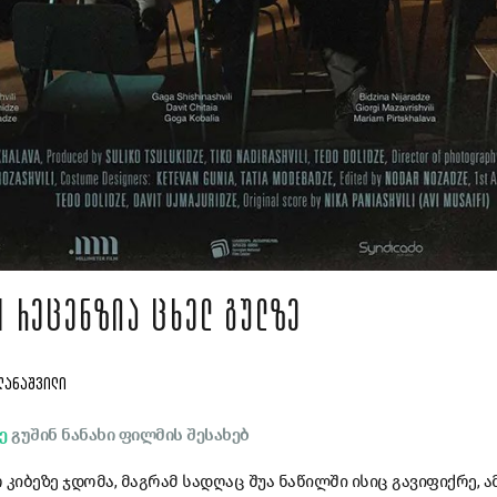
| ᲠᲔᲪᲔᲜᲖᲘᲐ ᲪᲮᲔᲚ ᲒᲣᲚᲖᲔ
ᲦᲐᲜᲐᲨᲕᲘᲚᲘ
ე
გუშინ ნანახი ფილმის შესახებ
კიბეზე ჯდომა, მაგრამ სადღაც შუა ნაწილში ისიც გავიფიქრე, 