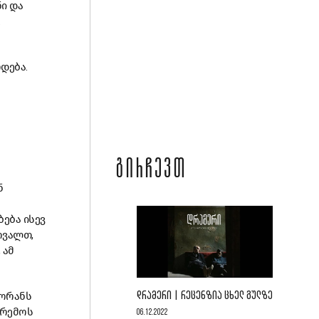
ნი და
დება.
ᲒᲘᲠᲩᲔᲕᲗ
ნ
ება ისევ
ოვალთ,
 ამ
ᲓᲠᲐᲛᲔᲠᲘ | ᲠᲔᲪᲔᲜᲖᲘᲐ ᲪᲮᲔᲚ ᲒᲣᲚᲖᲔ
ტორანს
არემოს
06.12.2022