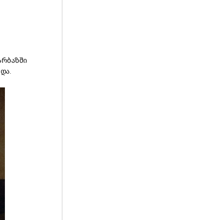
არბაზში
და.