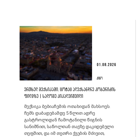
01.08.2026
ᲙᲘᲜᲝ
ᲔᲠᲗᲮᲔᲚ ᲛᲔᲥᲡᲘᲙᲐᲨᲘ. ᲪᲝᲢᲐᲪ ᲐᲚᲔᲥᲡᲐᲜᲓᲠᲔ ᲙᲝᲑᲔᲠᲘᲫᲘᲡ
ᲤᲘᲚᲛᲖᲔ | ᲡᲐᲚᲝᲛᲔ ᲙᲘᲙᲐᲚᲔᲘᲨᲕᲘᲚᲘ
მექსიკა ბებიაჩემის ოთახიდან მახსოვს.
ჩემს დაბადებამდე 5 წლით ადრე
გასტროლიდან ჩამოტანილი წიგნის
სანიშნით, საწოლთან თავზე დაკიდებული
თეფშით, და იმ თეთრი ქვების მძივით,