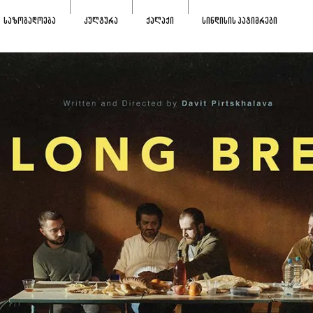
ᲡᲐᲖᲝᲒᲐᲓᲝᲔᲑᲐ
ᲙᲣᲚᲢᲣᲠᲐ
ᲥᲐᲚᲐᲥᲘ
ᲡᲘᲜᲓᲘᲡᲘᲡ ᲞᲐᲢᲘᲛᲠᲔᲑᲘ