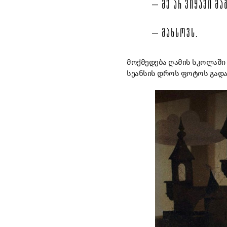
– ᲛᲔ ᲐᲠ ᲕᲘᲧᲐᲕᲘ ᲛᲐ
– ᲛᲐᲮᲡᲝᲕᲡ.
მოქმედება ღამის სკოლაში 
სეანსის დროს ფოტოს გადა