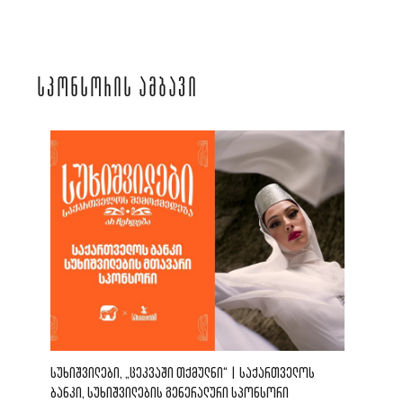
ᲡᲞᲝᲜᲡᲝᲠᲘᲡ ᲐᲛᲑᲐᲕᲘ
ᲡᲣᲮᲘᲨᲕᲘᲚᲔᲑᲘ, „ᲪᲔᲙᲕᲐᲨᲘ ᲗᲥᲛᲣᲚᲜᲘ“ | ᲡᲐᲥᲐᲠᲗᲕᲔᲚᲝᲡ
ᲑᲐᲜᲙᲘ, ᲡᲣᲮᲘᲨᲕᲘᲚᲔᲑᲘᲡ ᲒᲔᲜᲔᲠᲐᲚᲣᲠᲘ ᲡᲞᲝᲜᲡᲝᲠᲘ