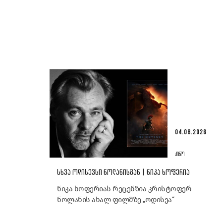
04.08.2026
ᲙᲘᲜᲝ
ᲡᲮᲕᲐ ᲝᲓᲘᲡᲔᲕᲡᲘ ᲜᲝᲚᲐᲜᲘᲡᲒᲐᲜ | ᲜᲘᲙᲐ ᲮᲝᲤᲔᲠᲘᲐ
ნიკა ხოფერიას რეცენზია კრისტოფერ
ნოლანის ახალ ფილმზე „ოდისეა“