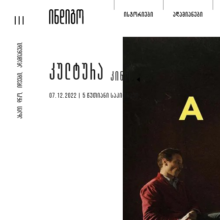
ᲘᲡᲢᲝᲠᲘᲔᲑᲘ
ᲐᲓᲐᲛᲘᲐᲜᲔᲑᲘ
ᲐᲮᲐᲚᲘ ᲓᲠᲝ, ᲘᲓᲔᲔᲑᲘ, ᲐᲓᲐᲛᲘᲐᲜᲔᲑᲘ.
ᲙᲣᲚᲢᲣᲠᲐ
ᲙᲘᲜᲝ
07.12.2022 | 5 ᲬᲣᲗᲘᲐᲜᲘ ᲡᲐᲙᲘᲗᲮᲐᲕᲘ