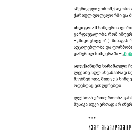
ამერიკელი ეთნომუსიკოსის,
ქართულ ფოლკლორში და მივა
ინდიგო:
ამ სიმღერის ლირი
გარდაუვალობა, რომ იმღერ
– „მიცოცხლეო“...) შინაგან
აუცილებლობა და ფორმობრი
დაწერილ სიმღერაში – „
ჩემ
ალექსანდრე ხარანაული:
ჩ
ლექსზე, სულ სხვანაირად მ
მეუბნებოდა, მიდი, ეს სიმ
ოდესღაც ვიმღერებდი.
ლექსთან ურთიერთობა განს
მუსიკა თუკი ერთად არ იწე
***
ᲩᲔᲛᲝ ᲛᲠᲐᲕᲐᲚᲨᲔᲛᲪᲓ