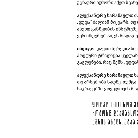
უცნაური იუმორი აქვთ სვანე
ალექსანდრე ხარანაული:
ძა
„დუდა“ ძალიან მიყვარს, თუ
ასეთი განწყობის ინსტრუმე
ვერ იმღერებ. აი, ეს რაღაც
ინდიგო:
დავით წერედიანი 
პოეტური ტრადიცია ყველაზ
გავლენები, რაც შენს „დუდ
ალექსანდრე ხარანაული:
სა
თუ არსებობს სადმე, თუმცა 
საკრავებში. ყოველთვის რა
ᲤᲝᲚᲙᲚᲝᲠᲘᲪ ᲮᲝᲛ ᲔᲒ
ᲠᲝᲒᲝᲠᲪ ᲓᲐᲐᲛᲐᲮᲡᲝᲕ
ᲥᲛᲜᲘᲡ ᲐᲮᲐᲚᲡ. ᲔᲒᲐᲐ