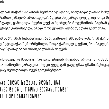
ბს.
ლიან მიჭირს ამ ამბის ხუმრობად აღქმა, ნამდვილად არაა სახ
 რამით ვამაყობ, არის „დუდა“. ბლუზი მიყვარდა ყოველთვის და 
ნტალი, გამოვიდა. ბევრი ლექსი შეიძლება მოგეწონოს, მაგრამ 
 ეგრევე გამომივიდა. ხვალ რომ ვცადო, ალბათ, აღარ გამომივა.
იმ ნაშრომის წინასიტყვაობაში გამოთქვამს ვარაუდს, რომ ქარ
ე მეტად აქაა შემორჩენილი, როცა ქართულ ლექსთქმას ნაკლებ
ასაც“ დამატებით მნიშვნელობას მატებს.
ქართველო მაინც უფრო გავლენების ქვეყანაა. არ ვიცი, ეგ მახ
სასიამოვნო ვარაუდია. ისე კი, ყველგან გავლენაა, ენაში, მუსიკ
ღაც შემოდიოდა, ჩვენ ვითვისებდით.
ᲐᲐ, ᲕᲘᲦᲐᲪ ᲠᲐᲦᲐᲪᲐᲡ ᲛᲦᲔᲠᲘᲡ ᲘᲡᲔ,
ᲠᲓᲐ ᲓᲐ ᲔᲒ „ᲠᲝᲒᲝᲠᲪ ᲓᲐᲐᲛᲐᲮᲡᲝᲕᲠᲓᲐ“
 ᲥᲐᲠᲗᲣᲚᲘ ᲣᲜᲘᲙᲐᲚᲣᲠᲝᲑᲐ.