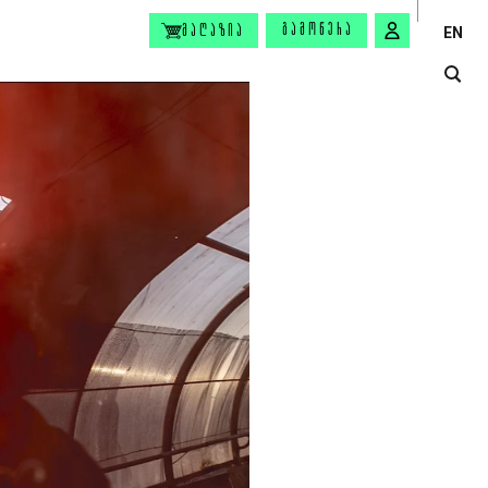
ᲒᲐᲛᲝᲬᲔᲠᲐ
ᲛᲐᲦᲐᲖᲘᲐ
EN