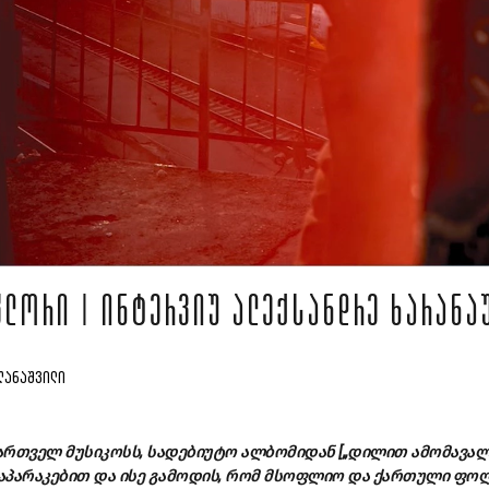
ᲚᲝᲠᲘ | ᲘᲜᲢᲔᲠᲕᲘᲣ ᲐᲚᲔᲥᲡᲐᲜᲓᲠᲔ ᲮᲐᲠᲐᲜᲐ
ᲦᲐᲜᲐᲨᲕᲘᲚᲘ
ართველ მუსიკოსს, სადებიუტო ალბომიდან [„დილით ამომავალ
ლაპარაკებით და ისე გამოდის, რომ მსოფლიო და ქართული ფ