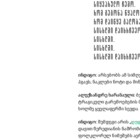
ᲡᲘᲧᲕᲐᲠᲣᲚᲝ ᲩᲔᲛᲝ.
ᲠᲝᲛ ᲒᲔᲒᲝᲜᲐ ᲬᲧᲐᲚᲝ
ᲠᲝᲛ ᲓᲐᲘᲬᲧᲔ ᲒᲐᲚᲝᲑ
ᲡᲘᲡᲮᲚᲨᲘ ᲓᲐᲘᲮᲠᲩᲕᲔ
ᲡᲘᲡᲮᲚᲨᲘ.
ᲡᲘᲡᲮᲚᲨᲘ.
ᲡᲘᲡᲮᲚᲨᲘ ᲓᲐᲘᲮᲠᲩᲕᲔ
ინდიგო:
არსებობს ამ სიმღ
ჰგავს, ნაკლები ნოტი და მ
ალექსანდრე ხარანაული:
ბე
ტრაგიკული გარემოებების 
ხოლმე ყველაფერში სევდა. 
ინდიგო:
შემდეგი არის „
დუ
დავით წერედიანის ნაშრომი
ფოლკლორულ ნიმუშებს აერთი