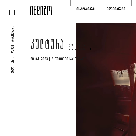
ᲘᲡᲢᲝᲠᲘᲔᲑᲘ
ᲐᲓᲐᲛᲘᲐᲜᲔᲑᲘ
ᲐᲮᲐᲚᲘ ᲓᲠᲝ, ᲘᲓᲔᲔᲑᲘ, ᲐᲓᲐᲛᲘᲐᲜᲔᲑᲘ.
ᲙᲣᲚᲢᲣᲠᲐ
ᲛᲣᲡᲘᲙᲐ
20.04.2023 | 8 ᲬᲣᲗᲘᲐᲜᲘ ᲡᲐᲙᲘᲗᲮᲐᲕᲘ