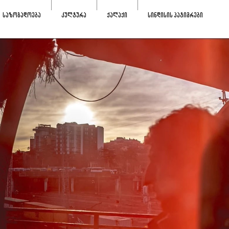
ᲡᲐᲖᲝᲒᲐᲓᲝᲔᲑᲐ
ᲙᲣᲚᲢᲣᲠᲐ
ᲥᲐᲚᲐᲥᲘ
ᲡᲘᲜᲓᲘᲡᲘᲡ ᲞᲐᲢᲘᲛᲠᲔᲑᲘ