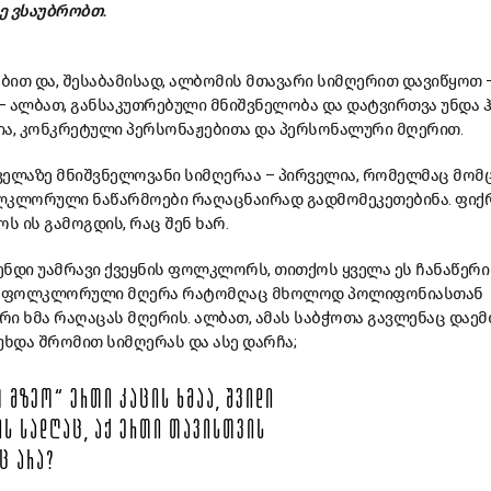
ე ვსაუბრობთ.
ით და, შესაბამისად, ალბომის მთავარი სიმღერით დავიწყოთ 
 – ალბათ, განსაკუთრებული მნიშვნელობა და დატვირთვა უნდა 
ია, კონკრეტული პერსონაჟებითა და პერსონალური მღერით.
ველაზე მნიშვნელოვანი სიმღერაა – პირველია, რომელმაც მომ
ლკლორული ნაწარმოები რაღაცნაირად გადმომეკეთებინა. ფიქ
 ის გამოგდის, რაც შენ ხარ.
ნდი უამრავი ქვეყნის ფოლკლორს, თითქოს ყველა ეს ჩანაწერი
ან ფოლკლორული მღერა რატომღაც მხოლოდ პოლიფონიასთან
ი ხმა რაღაცას მღერის. ალბათ, ამას საბჭოთა გავლენაც დაემ
ხდა შრომით სიმღერას და ასე დარჩა;
 ᲛᲖᲔᲝ“ ᲔᲠᲗᲘ ᲙᲐᲪᲘᲡ ᲮᲛᲐᲐ, ᲨᲕᲘᲓᲘ
ᲘᲡ ᲡᲐᲓᲦᲐᲪ, ᲐᲥ ᲔᲠᲗᲘ ᲗᲐᲕᲘᲡᲗᲕᲘᲡ
Ც ᲐᲠᲐ?