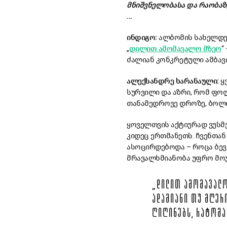
მნიშვნელობასა და რაობაზ
...
ინდიგო:
ალბომის სახელდებ
„
დილით ამომავალო მზეო
“
ძალიან კონკრეტული ამბავ
ალექსანდრე ხარანაული:
ყ
სურვილი და აზრი, რომ ფო
თანამედროვე დროზე, ბოლოს
ყოველთვის აქტიურად ვუსმე
კიდეც ერთმანეთს. ჩვენთ
ასოცირდებოდა – როცა ბევრ
მრავალხმიანობა უფრო მოუ
„ᲓᲘᲚᲘᲗ ᲐᲛᲝᲛᲐᲕᲐᲚᲝ
ᲐᲓᲐᲛᲘᲐᲜᲘ ᲗᲣ ᲛᲦᲔᲠ
ᲦᲘᲦᲘᲜᲔᲑᲡ, ᲠᲐᲢᲝᲛᲐ