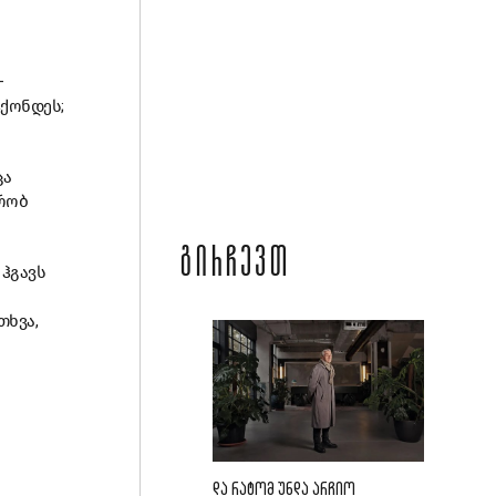
–
ჰქონდეს;
ცა
რობ
ᲒᲘᲠᲩᲔᲕᲗ
 ჰგავს
თხვა,
ᲓᲐ ᲠᲐᲢᲝᲛ ᲣᲜᲓᲐ ᲐᲠᲩᲘᲝ