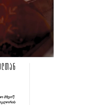
ᲣᲚᲗᲐᲜ
ო მზეო“]
ოლკლორის