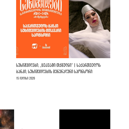
ᲡᲣᲮᲘᲨᲕᲘᲚᲔᲑᲘ, „ᲪᲔᲙᲕᲐᲨᲘ ᲗᲥᲛᲣᲚᲜᲘ“ | ᲡᲐᲥᲐᲠᲗᲕᲔᲚᲝᲡ
ᲑᲐᲜᲙᲘ, ᲡᲣᲮᲘᲨᲕᲘᲚᲔᲑᲘᲡ ᲒᲔᲜᲔᲠᲐᲚᲣᲠᲘ ᲡᲞᲝᲜᲡᲝᲠᲘ
15 ივლისი 2026