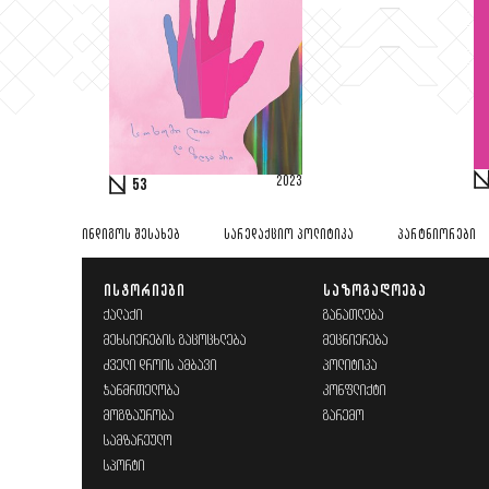
2023
53
ᲘᲜᲓᲘᲒᲝᲡ ᲨᲔᲡᲐᲮᲔᲑ
ᲡᲐᲠᲔᲓᲐᲥᲪᲘᲝ ᲞᲝᲚᲘᲢᲘᲙᲐ
ᲞᲐᲠᲢᲜᲘᲝᲠᲔᲑᲘ
ᲘᲡᲢᲝᲠᲘᲔᲑᲘ
ᲡᲐᲖᲝᲒᲐᲓᲝᲔᲑᲐ
ᲥᲐᲚᲐᲥᲘ
ᲒᲐᲜᲐᲗᲚᲔᲑᲐ
ᲛᲔᲮᲡᲘᲔᲠᲔᲑᲘᲡ ᲒᲐᲪᲝᲪᲮᲚᲔᲑᲐ
ᲛᲔᲪᲜᲘᲔᲠᲔᲑᲐ
ᲫᲕᲔᲚᲘ ᲓᲠᲝᲘᲡ ᲐᲛᲑᲐᲕᲘ
ᲞᲝᲚᲘᲢᲘᲙᲐ
ᲯᲐᲜᲛᲠᲗᲔᲚᲝᲑᲐ
ᲙᲝᲜᲤᲚᲘᲥᲢᲘ
ᲛᲝᲒᲖᲐᲣᲠᲝᲑᲐ
ᲒᲐᲠᲔᲛᲝ
ᲡᲐᲛᲖᲐᲠᲔᲣᲚᲝ
ᲡᲞᲝᲠᲢᲘ