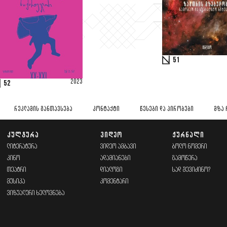
51
2023
52
ᲠᲔᲙᲚᲐᲛᲘᲡ ᲒᲐᲜᲗᲐᲕᲡᲔᲑᲐ
ᲙᲝᲜᲢᲐᲥᲢᲘ
ᲬᲔᲡᲔᲑᲘ ᲓᲐ ᲞᲘᲠᲝᲑᲔᲑᲘ
ᲛᲖᲐ 
ᲙᲣᲚᲢᲣᲠᲐ
ᲕᲘᲓᲔᲝ
ᲟᲣᲠᲜᲐᲚᲘ
ᲚᲘᲢᲔᲠᲐᲢᲣᲠᲐ
ᲕᲘᲓᲔᲝ ᲐᲛᲑᲐᲕᲘ
ᲑᲝᲚᲝ ᲜᲝᲛᲔᲠᲘ
ᲙᲘᲜᲝ
ᲐᲓᲐᲛᲘᲐᲜᲔᲑᲘ
ᲒᲐᲛᲝᲬᲔᲠᲐ
ᲗᲔᲐᲢᲠᲘ
ᲓᲘᲐᲚᲝᲒᲘ
ᲡᲐᲓ ᲨᲔᲕᲘᲫᲘᲜᲝ?
ᲛᲣᲡᲘᲙᲐ
ᲙᲝᲛᲔᲜᲢᲐᲠᲘ
ᲕᲘᲖᲣᲐᲚᲣᲠᲘ ᲮᲔᲚᲝᲕᲜᲔᲑᲐ