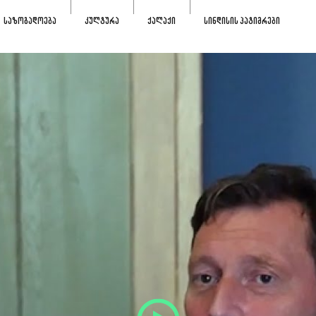
ᲡᲐᲖᲝᲒᲐᲓᲝᲔᲑᲐ
ᲙᲣᲚᲢᲣᲠᲐ
ᲥᲐᲚᲐᲥᲘ
ᲡᲘᲜᲓᲘᲡᲘᲡ ᲞᲐᲢᲘᲛᲠᲔᲑᲘ