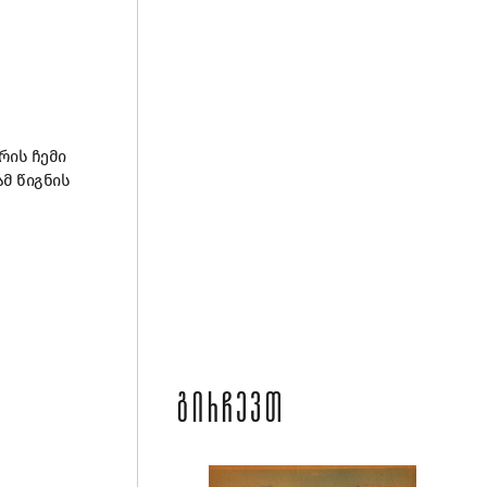
რის ჩემი
ამ წიგნის
ᲒᲘᲠᲩᲔᲕᲗ