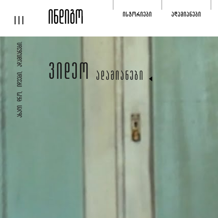
ᲘᲡᲢᲝᲠᲘᲔᲑᲘ
ᲐᲓᲐᲛᲘᲐᲜᲔᲑᲘ
ᲐᲮᲐᲚᲘ ᲓᲠᲝ, ᲘᲓᲔᲔᲑᲘ, ᲐᲓᲐᲛᲘᲐᲜᲔᲑᲘ.
ᲕᲘᲓᲔᲝ
ᲐᲓᲐᲛᲘᲐᲜᲔᲑᲘ