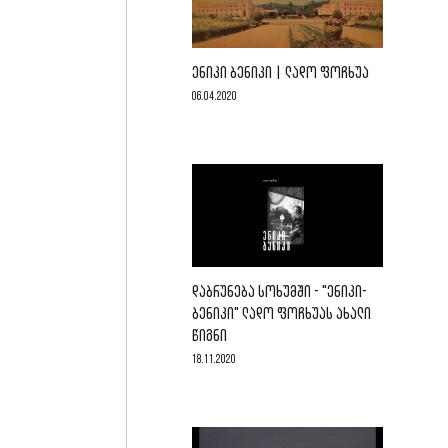
ᲔᲜᲘᲙᲘ ᲑᲔᲜᲘᲙᲘ | ᲚᲐᲓᲝ ᲤᲝᲩᲮᲣᲐ
06.04.2020
ᲓᲐᲑᲠᲣᲜᲔᲑᲐ ᲡᲝᲮᲣᲛᲨᲘ - "ᲔᲜᲘᲙᲘ-
ᲑᲔᲜᲘᲙᲘ" ᲚᲐᲓᲝ ᲤᲝᲩᲮᲣᲐᲡ ᲐᲮᲐᲚᲘ
ᲬᲘᲒᲜᲘ
18.11.2020