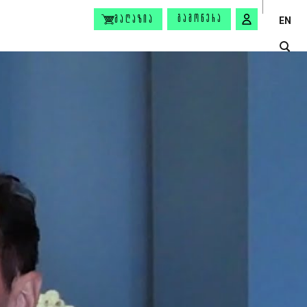
ᲒᲐᲛᲝᲬᲔᲠᲐ
ᲛᲐᲦᲐᲖᲘᲐ
EN