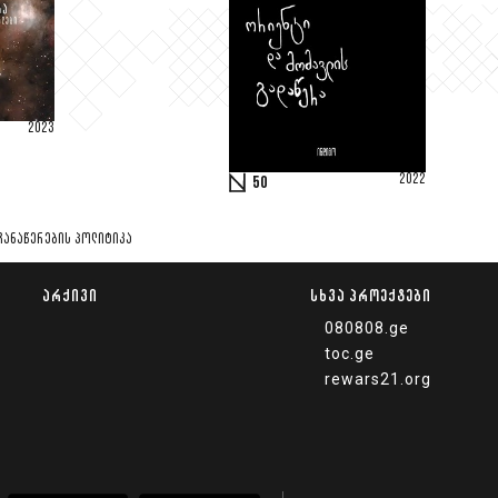
2023
2022
50
ᲩᲐᲜᲐᲬᲔᲠᲔᲑᲘᲡ ᲞᲝᲚᲘᲢᲘᲙᲐ
ᲐᲠᲥᲘᲕᲘ
ᲡᲮᲕᲐ ᲞᲠᲝᲔᲥᲢᲔᲑᲘ
080808.ge
toc.ge
rewars21.org