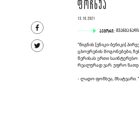
ᲤᲝᲩᲮᲣᲐ
13.10.2021
ᲐᲕᲢᲝᲠᲘ:
ᲒᲕᲐᲜᲪᲐ ᲜᲐᲓ
"წიგნის [ენიკი-ბენიკი] პი
ცხოვრების მოგონებები, ჩემ
წერისას ერთი საინტერესო რ
რეალურად ვარ. უფრო ნათელი
- ლადო ფოჩხუა, მხატვარი. 