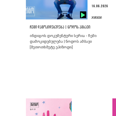
16.06.2026
ᲐᲓᲐᲛᲘᲐᲜᲔᲑᲘ
ᲩᲔᲛᲘ ᲓᲐᲛᲝᲙᲘᲓᲔᲑᲣᲚᲔᲑᲐ | ᲜᲝᲓᲝᲡ ᲐᲛᲑᲐᲕᲘ
ინდიგოს დოკუმენტური სერია - ჩემი
დამოკიდებულება | ნოდოს ამბავი
[მეთოთხმეტე ეპიზოდი]