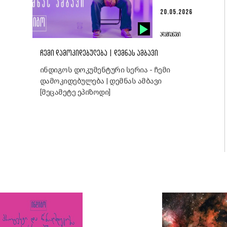
20.05.2026
ᲐᲓᲐᲛᲘᲐᲜᲔᲑᲘ
ᲩᲔᲛᲘ ᲓᲐᲛᲝᲙᲘᲓᲔᲑᲣᲚᲔᲑᲐ | ᲓᲔᲛᲜᲐᲡ ᲐᲛᲑᲐᲕᲘ
ინდიგოს დოკუმენტური სერია - ჩემი
დამოკიდებულება | დემნას ამბავი
[მეცამეტე ეპიზოდი]