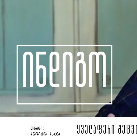
ᲧᲕᲔᲚᲐᲤᲔᲠᲘ ᲨᲔᲪᲕ
ᲗᲔᲒᲔᲑᲘ:
#ᲔᲛᲘᲒᲠᲐᲪᲘᲐ,
#ᲮᲐᲢᲕᲐ