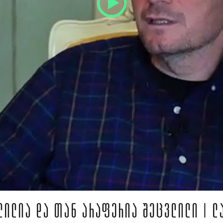
ᲚᲘᲚᲘᲐ ᲓᲐ ᲗᲐᲜ ᲐᲠᲐᲤᲔᲠᲘᲐ ᲨᲔᲪᲕᲚᲘᲚᲘ | Ლ