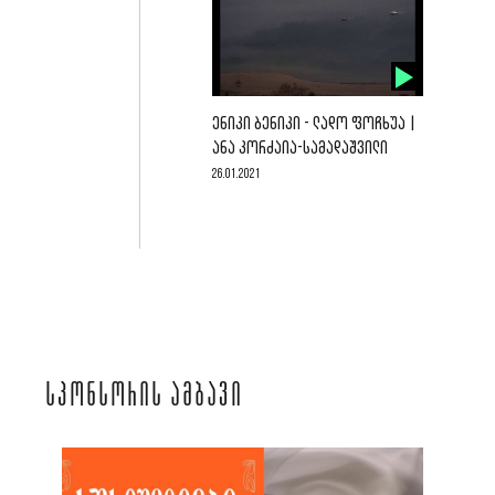
ᲔᲜᲘᲙᲘ ᲑᲔᲜᲘᲙᲘ - ᲚᲐᲓᲝ ᲤᲝᲩᲮᲣᲐ |
ᲐᲜᲐ ᲙᲝᲠᲫᲐᲘᲐ-ᲡᲐᲛᲐᲓᲐᲨᲕᲘᲚᲘ
26.01.2021
ᲡᲞᲝᲜᲡᲝᲠᲘᲡ ᲐᲛᲑᲐᲕᲘ