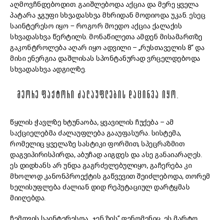
აღმოვჩნდებოდით. გაიშლებოდა აქცია და მერე ყველა
პატარა ჯგუფი სხვადასხვა მხრიდან მოდიოდა უკან. ესეც
საინტერესო იყო – როგორ მოედო აქცია ქალაქის
სხვადასხვა წერტილს. მონაწილეთა ამდენ მისამართზე
გაკონტროლება აღარ იყო ადვილი – „რუსთაველის 8“ და
მისი ენერგია დაშლისას სპონტანურად ვრცელდებოდა
სხვადასხვა ადგილზე.
ᲛᲔᲝᲠᲔ ᲤᲐᲥᲢᲝᲠᲘ ᲫᲐᲚᲐᲣᲤᲚᲔᲑᲘᲡ ᲓᲐᲪᲘᲜᲕᲐ ᲘᲧᲝ.
წყლის ჭავლზე ხტუნაობა, ყვავილის ჩუქება – ამ
საქციელებმა ძალაუფლება გააუფასურა. სისტემა,
რომელიც ყველაზე სასტიკი ფორმით, სპეცრაზმით
დაგვიპირისპირდა, აბუჩად აიგდეს და ასე განაიარაღეს.
ეს დიდხანს არ უნდა გაგრძელებულიყო, გაჩერება კი
მხოლოდ კანონპროექტის გაწვევით შეიძლებოდა, თორემ
ხელისუფლება ძალიან დიდ რეპუტაციულ დარტყმას
მიიღებდა.
ჩემთვის საინტერესოა „ჯენ ზის“ ფენომენიც. ეს მარტო