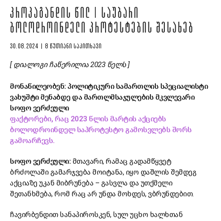
ᲞᲠᲝᲞᲐᲒᲐᲜᲓᲘᲡ ᲬᲘᲚ | ᲡᲐᲣᲑᲐᲠᲘ
ᲑᲝᲚᲝᲓᲠᲝᲘᲜᲓᲔᲚᲘ ᲞᲠᲝᲢᲔᲡᲢᲔᲑᲘᲡ ᲨᲔᲡᲐᲮᲔᲑ
30.08.2024 | 8 ᲬᲣᲗᲘᲐᲜᲘ ᲡᲐᲙᲘᲗᲮᲐᲕᲘ
[ დიალოგი ჩაწერილია 2023 წელს ]
მონაწილეობენ: პოლიტიკური სამართლის სპეციალისტი
ვახუშტი მენაბდე და
მართლმსაჯულების მკვლევარი
სოფო ვერძეული
ფაქტორები, რაც 2023 წლის მარტის აქციებს
ბოლოდროინდელ საპროტესტო გამოსვლებს შორს
გამოარჩევს.
სოფო ვერძეული:
მთავარი, რამაც გადამწყვეტ
ბრძოლაში გამარჯვება მოიტანა, იყო დაშლის შემდეგ
აქციაზე უკან მიბრუნება – გასვლა და უთქმელი
შეთანხმება, რომ რაც არ უნდა მოხდეს, ვბრუნდებით.
ჩავირბენდით სანაპიროსკენ, სულ უცხო ხალხთან