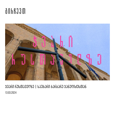
ᲒᲘᲠᲩᲔᲕᲗ
ᲯᲕᲐᲠᲘ ᲠᲣᲡᲗᲐᲕᲔᲚᲖᲔ | ᲡᲐᲣᲑᲐᲠᲘ ᲑᲐᲠᲑᲐᲠᲔ ᲯᲐᲜᲔᲚᲘᲫᲔᲡᲗᲐᲜ
13.03.2024