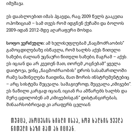
იმუშავა.
ეს დაახლოებით იმას ჰგავდა, რაც 2009 წელს გააკეთა
ოპოზიციამ – სამ თვეს რომ იდგნენ ქუჩაში და ბოლოს
2009-იდან 2012-მდე აღარაფერი მოხდა.
სოფო ვერძეული:
ამ ხელისუფლებამ „ნაცმოძრაობის“
გამოცდილებაზე ისწავლა, რომ ხალხს აქვს წითელი
ხაზები, ძალიან უცნაური წითელი ხაზები, მაგრამ – აქვს.
ეს იციან და არ კვეთენ მათ, თორემ „ოცნებამ“ ყველა
დაიტოვა, ვინც „ნაცმოძრაობის“ დროს სასამართლოში
რამე საშინელება ჩაიდინა, მათ შორის ინსტრუმენტებიც
– არც სისტემა შეცვალა. სამაგიეროდ, შეცვალა „იმიჯები“.
ეს ნაწილი კარგად იციან, იციან რა ამწარებს ხალხს და
მერე ცდილობენ ამ „იმიჯებისგან“ დისტანცირებას,
შინაარსობრივად კი არაფერს ცვლიან.
ᲗᲣᲛᲪᲐ, ᲞᲠᲝᲪᲔᲡᲘᲡ ᲮᲘᲑᲚᲘ ᲘᲡᲐᲐ, ᲠᲝᲛ ᲮᲐᲚᲮᲘᲡ ᲧᲕᲔᲚᲐ
ᲬᲘᲗᲔᲚᲘ ᲮᲐᲖᲘ ᲛᲐᲗ ᲐᲠ ᲘᲪᲘᲐᲜ.