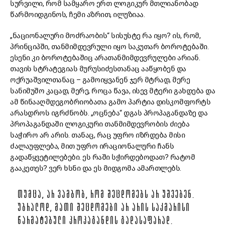
სურვილი, რომ სამყარო ერთ ლოგიკურ მთლიანობად
წარმოიდგინოს, ჩემი აზრით, ილუზიაა.
„ნაციონალური მოძრაობის“ სისუსტე რა იყო? ის, რომ,
პრინციპში, თანმიმდევრული იყო საკუთარ ბოროტებაში.
ესენი კი ბოროტებაშიც არათანმიმდევრულები არიან.
თავის სტრატეგიას მურუსიძესთანაც ააწყობენ და
ოქრუაშვილთანაც – გამოიყვანენ ჯერ მტრად, მერე
სანიმუშო კაცად, მერე, როცა წავა, ისევ მტერი გახდება და
ამ წინააღმდეგობრიობათა გამო პარტია დისკომფორტს
არასდროს იგრძნობს. „ოცნება“ დგას პროპაგანდაზე და
პროპაგანდაში ლოგიკური თანმიმდევრობის ძიება
საჭირო არ არის. თანაც, რაც უფრო იზრდება მისი
ძალაუფლება, მით უფრო ირაციონალური ჩანს
გადაწყვეტილებები. ეს რაში სჭირდებოდათ? რატომ
გააკეთეს? ვერ ხსნი და ეს მიდგომა ამართლებს.
ᲗᲣᲛᲪᲐ, ᲐᲠ ᲕᲐᲛᲑᲝᲑ, ᲠᲝᲛ ᲨᲔᲪᲓᲝᲛᲔᲑᲡ ᲐᲠ ᲣᲨᲕᲔᲑᲔᲜ.
ᲣᲑᲠᲐᲚᲝᲓ, ᲛᲐᲗᲘ ᲨᲔᲪᲓᲝᲛᲔᲑᲘ ᲐᲠ ᲐᲠᲘᲡ ᲡᲐᲙᲛᲐᲠᲘᲡᲘ
ᲬᲐᲠᲛᲐᲢᲔᲑᲣᲚᲘ ᲞᲠᲝᲞᲐᲒᲐᲜᲓᲘᲡ ᲒᲐᲓᲐᲡᲐᲤᲐᲠᲐᲓ.