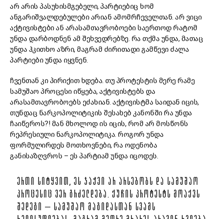
არ არის პასუხისმგებელი, პარტიებიც ხომ
ანგარიშვალდებულები არიან ამომრჩეველთან. არ ვიცი
აქტივისტები ან არასამთავრობოები საერთოდ რატომ
უნდა დარბოდნენ ამ შეხვედრებზე. რა თქმა უნდა, მათაც
უნდა ჰკითხო აზრი, მაგრამ ძირითადი გამწევი ძალა
პარტიები უნდა იყვნენ.
ჩვენთან კი პირიქით ხდება. თუ პროტესტის მერე რამე
სამუშაო პროცესი იწყება, აქტივისტებს და
არასამთავრობოებს ეძახიან. აქტივისტმა საიდან იცის,
თუნდაც ნარკოპოლიტიკის შესახებ კანონში რა უნდა
ჩაიწეროს?! მან მხოლოდ ის იცის, რომ არ მოსწონს
რეპრესიული ნარკოპოლიტიკა. როგორ უნდა
ფორმულირდეს მოთხოვნები, რა ოდენობა
განისაზღვროს – ეს პარტიამ უნდა იცოდეს.
ᲔᲠᲗᲘ ᲡᲘᲢᲧᲕᲘᲗ, ᲔᲡ ᲯᲐᲭᲕᲘ ᲐᲠ ᲐᲠᲡᲔᲑᲝᲑᲡ ᲓᲐ ᲡᲐᲛᲣᲨᲐᲝ
ᲞᲠᲝᲪᲔᲡᲘᲪ ᲕᲔᲠ ᲒᲠᲫᲔᲚᲓᲔᲑᲐ. ᲥᲣᲩᲘᲡ ᲞᲠᲝᲢᲔᲡᲢᲡ ᲛᲝᲐᲥᲕᲡ
ᲨᲔᲓᲔᲒᲘ – ᲡᲐᲛᲣᲨᲐᲝ ᲛᲐᲒᲘᲓᲐᲡᲗᲐᲜ ᲡᲕᲐᲛᲡ