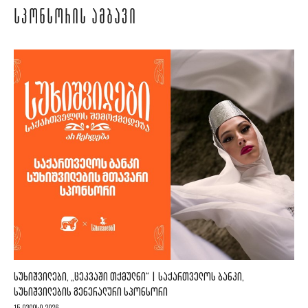
ᲡᲞᲝᲜᲡᲝᲠᲘᲡ ᲐᲛᲑᲐᲕᲘ
ᲡᲣᲮᲘᲨᲕᲘᲚᲔᲑᲘ, „ᲪᲔᲙᲕᲐᲨᲘ ᲗᲥᲛᲣᲚᲜᲘ“ | ᲡᲐᲥᲐᲠᲗᲕᲔᲚᲝᲡ ᲑᲐᲜᲙᲘ,
ᲡᲣᲮᲘᲨᲕᲘᲚᲔᲑᲘᲡ ᲒᲔᲜᲔᲠᲐᲚᲣᲠᲘ ᲡᲞᲝᲜᲡᲝᲠᲘ