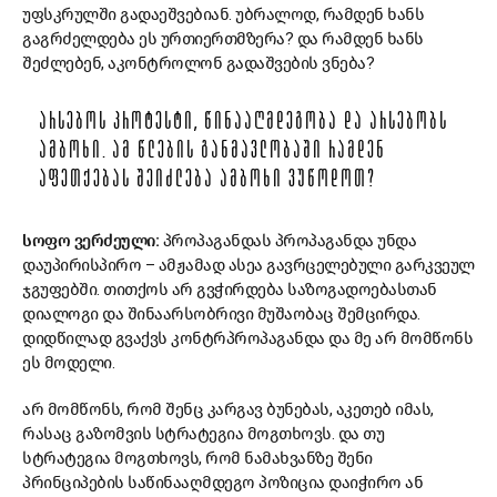
უფსკრულში გადაეშვებიან. უბრალოდ, რამდენ ხანს
გაგრძელდება ეს ურთიერთმზერა? და რამდენ ხანს
შეძლებენ, აკონტროლონ გადაშვების ვნება?
ᲐᲠᲡᲔᲑᲝᲡ ᲞᲠᲝᲢᲔᲡᲢᲘ, ᲬᲘᲜᲐᲐᲦᲛᲓᲔᲒᲝᲑᲐ ᲓᲐ ᲐᲠᲡᲔᲑᲝᲑᲡ
ᲐᲛᲑᲝᲮᲘ. ᲐᲛ ᲬᲚᲔᲑᲘᲡ ᲒᲐᲜᲛᲐᲕᲚᲝᲑᲐᲨᲘ ᲠᲐᲛᲓᲔᲜ
ᲐᲤᲔᲗᲥᲔᲑᲐᲡ ᲨᲔᲘᲫᲚᲔᲑᲐ ᲐᲛᲑᲝᲮᲘ ᲕᲣᲬᲝᲓᲝᲗ?
სოფო ვერძეული:
პროპაგანდას პროპაგანდა უნდა
დაუპირისპირო – ამჟამად ასეა გავრცელებული გარკვეულ
ჯგუფებში. თითქოს არ გვჭირდება საზოგადოებასთან
დიალოგი და შინაარსობრივი მუშაობაც შემცირდა.
დიდწილად გვაქვს კონტრპროპაგანდა და მე არ მომწონს
ეს მოდელი.
არ მომწონს, რომ შენც კარგავ ბუნებას, აკეთებ იმას,
რასაც გაზომვის სტრატეგია მოგთხოვს. და თუ
სტრატეგია მოგთხოვს, რომ ნამახვანზე შენი
პრინციპების საწინააღმდეგო პოზიცია დაიჭირო ან