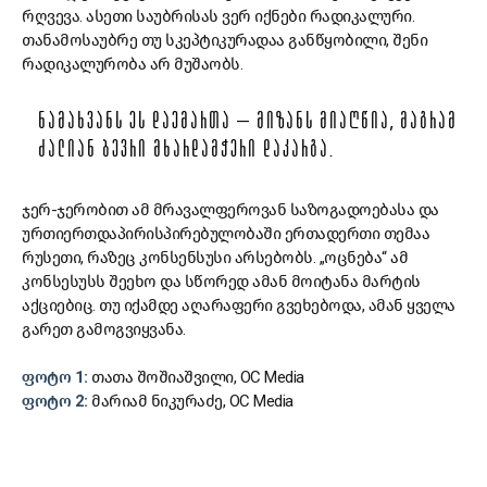
რღვევა. ასეთი საუბრისას ვერ იქნები რადიკალური.
თანამოსაუბრე თუ სკეპტიკურადაა განწყობილი, შენი
რადიკალურობა არ მუშაობს.
ᲜᲐᲛᲐᲮᲕᲐᲜᲡ ᲔᲡ ᲓᲐᲔᲛᲐᲠᲗᲐ – ᲛᲘᲖᲐᲜᲡ ᲛᲘᲐᲦᲬᲘᲐ, ᲛᲐᲒᲠᲐᲛ
ᲫᲐᲚᲘᲐᲜ ᲑᲔᲕᲠᲘ ᲛᲮᲐᲠᲓᲐᲛᲭᲔᲠᲘ ᲓᲐᲙᲐᲠᲒᲐ.
ჯერ-ჯერობით ამ მრავალფეროვან საზოგადოებასა და
ურთიერთდაპირისპირებულობაში ერთადერთი თემაა
რუსეთი, რაზეც კონსენსუსი არსებობს. „ოცნება“ ამ
კონსესუსს შეეხო და სწორედ ამან მოიტანა მარტის
აქციებიც. თუ იქამდე აღარაფერი გვეხებოდა, ამან ყველა
გარეთ გამოგვიყვანა.
ფოტო 1:
თათა შოშიაშვილი, OC Media
ფოტო 2:
მარიამ ნიკურაძე, OC Media