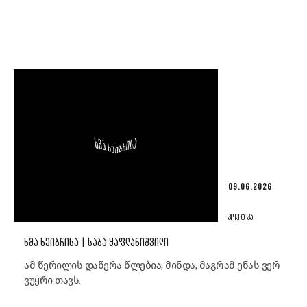
09.06.2026
ᲞᲝᲚᲘᲢᲘᲙᲐ
ᲮᲛᲐ ᲮᲔᲘᲑᲠᲘᲡᲐ | ᲡᲐᲑᲐ ᲧᲐᲤᲚᲐᲜᲘᲨᲕᲘᲚᲘ
ამ წერილის დაწერა წლებია, მინდა, მაგრამ ენას ვერ
ვუყრი თავს.