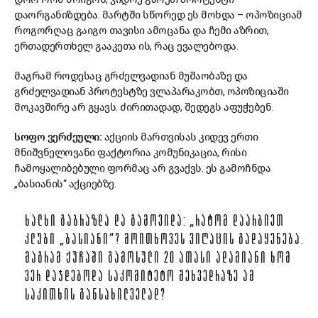
დაორგანიზდება. მარტში სწორედ ეს მოხდა – ოპოზიციამ
როგორღაც გაიგო თავისი ამოცანა და ჩემი აზრით,
ერთადერთხელ გააკეთა ის, რაც ევალებოდა.
მაგრამ როდესაც გრძელვადიან მუშაობაზე და
გრძელვადიან პროტესტზე ვლაპარაკობთ, ოპოზიციაში
მოკავშირე არ გყავს. ძირითადად, შედეგს აფუჭებენ.
სოფო ვერძეული:
აქციის მართვისას კიდევ ერთი
მნიშვნელოვანი ფაქტორია კომუნიკაცია, რისი
ჩამოყალიბებული ფორმაც არ გვაქვს. ეს გამოჩნდა
„ბასიანის“ აქციებზე.
ᲮᲐᲚᲮᲘ ᲒᲐᲑᲠᲐᲖᲓᲐ ᲓᲐ ᲒᲐᲛᲝᲕᲘᲓᲐ: „ᲠᲐᲢᲝᲛ ᲓᲐᲐᲠᲑᲘᲔᲗ
ᲙᲚᲣᲑᲘ „ᲑᲐᲡᲘᲐᲜᲘ“? ᲛᲝᲘᲗᲮᲝᲕᲔᲡ ᲕᲘᲦᲐᲪᲘᲡ ᲒᲐᲓᲐᲧᲔᲜᲔᲑᲐ.
ᲛᲐᲒᲠᲐᲛ ᲥᲣᲩᲐᲨᲘ ᲒᲐᲛᲝᲡᲣᲚᲘ 20 ᲐᲗᲐᲡᲘ ᲐᲓᲐᲛᲘᲐᲜᲘ ᲮᲝᲛ
ᲕᲔᲠ ᲓᲐᲯᲓᲔᲑᲝᲓᲐ ᲡᲐᲙᲝᲛᲘᲢᲔᲢᲝ ᲨᲔᲮᲕᲔᲓᲠᲐᲖᲔ ᲐᲛ
ᲡᲐᲙᲘᲗᲮᲘᲡ ᲒᲐᲜᲡᲐᲮᲘᲚᲕᲔᲚᲐᲓ?