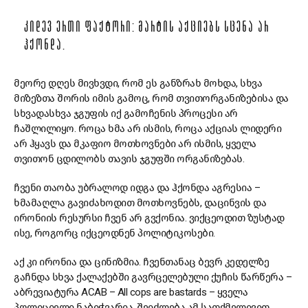
ᲙᲘᲓᲔᲕ ᲔᲠᲗᲘ ᲤᲐᲥᲢᲝᲠᲘ: ᲛᲐᲠᲢᲘᲡ ᲐᲥᲪᲘᲔᲑᲡ ᲡᲪᲔᲜᲐ ᲐᲠ
ᲰᲥᲝᲜᲓᲐ.
მეორე დღეს მივხვდი, რომ ეს განზრახ მოხდა, სხვა
მიზეზთა შორის იმის გამოც, რომ თვითორგანიზებისა და
სხვადასხვა ჯგუფის იქ გამოჩენის პროცესი არ
ჩაშლილიყო. როცა ხმა არ ისმის, როცა აქციას ლიდერი
არ ჰყავს და მკაფიო მოთხოვნები არ ისმის, ყველა
თვითონ ცდილობს თავის ჯგუფში ორგანიზებას.
ჩვენი თაობა უბრალოდ იდგა და ჰქონდა აგრესია –
ხმამაღლა გავიძახოდით მოთხოვნებს, დაცინვის და
ირონიის რესურსი ჩვენ არ გვქონია. ვიქცეოდით ზუსტად
ისე, როგორც იქცეოდნენ პოლიტიკოსები.
აქ კი ირონია და ცინიზმია. ჩვენთანაც ბევრ კედელზე
გაჩნდა სხვა ქალაქებში გავრცელებული ქუჩის წარწერა –
აბრევიატურა ACAB – All cops are bastards – ყველა
პოლიციელი ნაბიჭვარია. შეიძლება ამ სათქმელივით