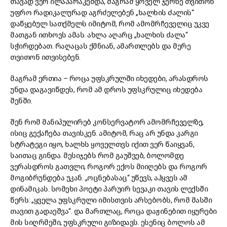
თავად ვერ ილაპარაკებდა, მაგრამ ყოველ ჯერზე თვითონ
უფრო რადიკალურად აგრძელებენ „ხალხის ძალის“
დაწყებულ სათქმელს იმიტომ, რომ ამომრჩეველიც უკვე
მათგან ითხოვს ამას. ახლა აღარც „ხალხის ძალა“
სჭირდებათ. რაღაცას ქმნიან, ამართლებს და მერე
თვითონ ითვისებენ.
მაგრამ ერთია – როცა უფსკრულში იხედები, არასდროს
უნდა დაგავიწდეს, რომ ამ დროს უფსკრულიც იხედება
შენში.
შენ რომ მანიპულირებ კონსერვატორ ამომრჩეველზე,
ისიც გექაჩება თავისკენ. ამიტომ, რაც არ უნდა კარგი
სტრატეგი იყო, ხალხს ყოველთვს იქით ვერ წაიყვან,
საითაც გინდა. მესიჯებს რომ გაუშვებ, ბოლომდე
ვერასდროს გათვლი, როგორ ექოს მიიღებს და როგორ
მოგიბრუნდება უკან. „ოცნებასაც“ უწევს, აჰყვეს ამ
დინამიკას. სომეხი პოეტი პარუირ სევაკი თავის ლექსში
წერს: „ყველა უფსკრული იმისთვის არსებობს, რომ მასში
თავით გადაეშვა“. და მართლაც, როცა დაჟინებით იყურები
მის სიღრმეში, უფსკრული გიზიდავს. ესენიც ბოლოს ამ