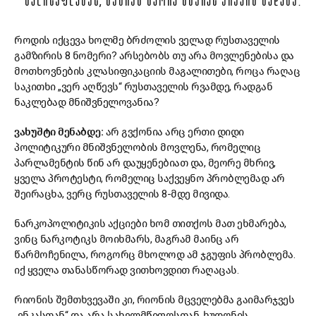
ᲮᲔᲚᲘᲡᲣᲤᲚᲔᲑᲐᲡ, ᲛᲐᲒᲠᲐᲛ ᲛᲔᲝᲠᲔ ᲛᲮᲐᲠᲔᲡ ᲐᲠᲐᲕᲘᲜ ᲮᲕᲓᲔᲑᲐ.
როდის იქცევა ხოლმე ბრძოლის ველად რუსთაველის
გამზირის 8 ნომერი? არსებობს თუ არა მოვლენებისა და
მოთხოვნების კლასიფიკაციის მაგალითები, როცა რაღაც
საკითხი „ვერ აღწევს“ რუსთაველის რვამდე, რადგან
ნაკლებად მნიშვნელოვანია?
ვახუშტი მენაბდე:
არ გვქონია არც ერთი დიდი
პოლიტიკური მნიშვნელობის მოვლენა, რომელიც
პარლამენტის წინ არ დაუყენებიათ და, მეორე მხრივ,
ყველა პროტესტი, რომელიც საქვეყნო პრობლემად არ
შეირაცხა, ვერც რუსთაველის 8-მდე მივიდა.
ნარკოპოლიტიკის აქციები ხომ თითქოს მათ ეხმარება,
ვინც ნარკოტიკს მოიხმარს, მაგრამ მაინც არ
წარმოჩენილა, როგორც მხოლოდ ამ ჯგუფის პრობლემა.
იქ ყველა თანასწორად ვითხოვდით რაღაცას.
რიონის შემთხვევაში კი, რიონის მცველებმა გაიმარჯვეს
„ენკასთან“ და არა სახელმწიფოსთან. ხუდონის