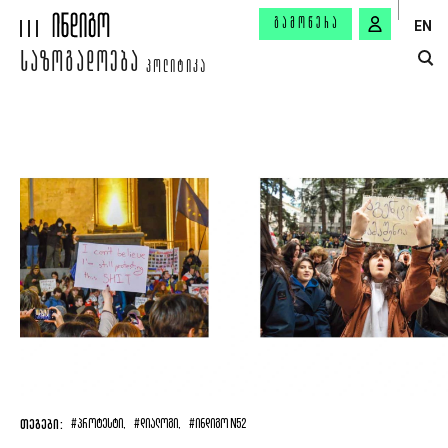
ᲒᲐᲛᲝᲬᲔᲠᲐ
EN
ᲡᲐᲖᲝᲒᲐᲓᲝᲔᲑᲐ
ᲞᲝᲚᲘᲢᲘᲙᲐ
ᲗᲔᲒᲔᲑᲘ:
#ᲞᲠᲝᲢᲔᲡᲢᲘ,
#ᲓᲘᲐᲚᲝᲒᲘ,
#ᲘᲜᲓᲘᲒᲝ N52