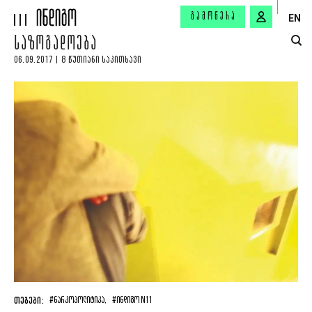
ᲒᲐᲛᲝᲬᲔᲠᲐ
EN
ᲡᲐᲖᲝᲒᲐᲓᲝᲔᲑᲐ
06.09.2017 | 8 ᲬᲣᲗᲘᲐᲜᲘ ᲡᲐᲙᲘᲗᲮᲐᲕᲘ
ᲗᲔᲒᲔᲑᲘ:
#ᲜᲐᲠᲙᲝᲞᲝᲚᲘᲢᲘᲙᲐ,
#ᲘᲜᲓᲘᲒᲝ N11