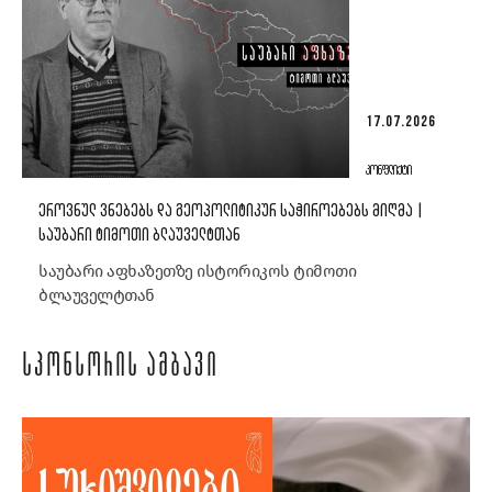
17.07.2026
ᲙᲝᲜᲤᲚᲘᲥᲢᲘ
ᲔᲠᲝᲕᲜᲣᲚ ᲕᲜᲔᲑᲔᲑᲡ ᲓᲐ ᲒᲔᲝᲞᲝᲚᲘᲢᲘᲙᲣᲠ ᲡᲐᲭᲘᲠᲝᲔᲑᲔᲑᲡ ᲛᲘᲦᲛᲐ |
ᲡᲐᲣᲑᲐᲠᲘ ᲢᲘᲛᲝᲗᲘ ᲑᲚᲐᲣᲕᲔᲚᲢᲗᲐᲜ
საუბარი აფხაზეთზე ისტორიკოს ტიმოთი
ბლაუველტთან
ᲡᲞᲝᲜᲡᲝᲠᲘᲡ ᲐᲛᲑᲐᲕᲘ