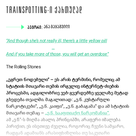
TRAINSPOTTING-Ი ᲥᲐᲠᲗᲣᲚᲐᲓ
ᲐᲕᲢᲝᲠᲘ:
ᲐᲜᲐ ᲛᲐᲧᲐᲨᲕᲘᲚᲘ
”And though she’s not really ill, there’s a little yellow pill
…
And if you take more of those, you will get an overdose”
The Rolling Stones
,,ეგრეთ წოდებული” – ეს არის ტერმინი, რომელიც ამ
სტატიის მთავარი თემის ირგვლივ ინტერნეტ-ძიების
პროცესში, ადგილობრივ ვებ-გვერდებზე ყველაზე მეტად
გხვდება თვალში. მაგალითად: ,,ე.წ. კუსტარული
ნარკოტიკები”, ,,ე.წ. კაიფი”, ,,ე.წ. გაბაგამა” და ამ სტატიის
მთავარი თემაც –
,,ე.წ. სააფთიაქო ნარკომანია”.
ამ ,,ე.წ.”-ს მიღმა ახალი, პრინციპში, არაფერი იმალება.
პირიქით, ეს ისეთივე ძველია, როგორიც ჩვენი სამყარო,
რადგან ადამიანს არასიფხიზლისა თუ საკუთარი