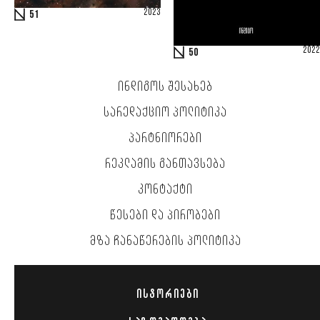
2023
51
2022
50
ᲘᲜᲓᲘᲒᲝᲡ ᲨᲔᲡᲐᲮᲔᲑ
ᲡᲐᲠᲔᲓᲐᲥᲪᲘᲝ ᲞᲝᲚᲘᲢᲘᲙᲐ
ᲞᲐᲠᲢᲜᲘᲝᲠᲔᲑᲘ
ᲠᲔᲙᲚᲐᲛᲘᲡ ᲒᲐᲜᲗᲐᲕᲡᲔᲑᲐ
ᲙᲝᲜᲢᲐᲥᲢᲘ
ᲬᲔᲡᲔᲑᲘ ᲓᲐ ᲞᲘᲠᲝᲑᲔᲑᲘ
ᲛᲖᲐ ᲩᲐᲜᲐᲬᲔᲠᲔᲑᲘᲡ ᲞᲝᲚᲘᲢᲘᲙᲐ
ᲘᲡᲢᲝᲠᲘᲔᲑᲘ