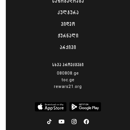
ᲡᲐᲖᲝᲒᲐᲓᲝᲔᲑᲐ
ᲙᲣᲚᲢᲣᲠᲐ
ᲕᲘᲓᲔᲝ
ᲟᲣᲠᲜᲐᲚᲘ
ᲐᲠᲥᲘᲕᲘ
ᲡᲮᲕᲐ ᲞᲠᲝᲔᲥᲢᲔᲑᲘ
080808.ge
toc.ge
rewars21.org