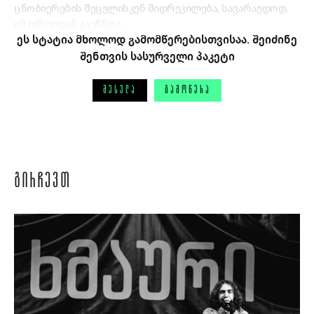
ცნობიერების შეცვლისკენ მიდრეკილება, სავარაუდოდ,
იმ დროიდან გაუჩნდა,
ეს სტატია მხოლოდ გამომწერებისთვისაა. შეიძინე
შენთვის სასურველი პაკეტი
ᲨᲔᲡᲕᲚᲐ
ᲒᲐᲛᲝᲬᲔᲠᲐ
ᲒᲘᲠᲩᲔᲕᲗ