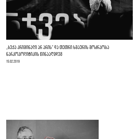
„ᲑᲔᲥᲐ ᲙᲠᲘᲛᲘᲜᲐᲚᲘ ᲐᲠ ᲐᲠᲘᲡ“ ᲓᲐ ᲗᲔᲗᲠᲘ ᲮᲛᲐᲣᲠᲘᲡ ᲛᲝᲫᲠᲐᲝᲑᲐ
ᲜᲐᲠᲙᲝᲞᲝᲚᲘᲢᲘᲙᲘᲡ ᲬᲘᲜᲐᲐᲦᲛᲓᲔᲒ
15.02.2019