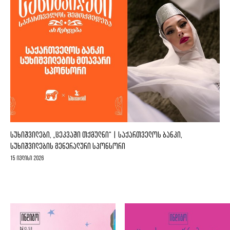
ᲡᲣᲮᲘᲨᲕᲘᲚᲔᲑᲘ, „ᲪᲔᲙᲕᲐᲨᲘ ᲗᲥᲛᲣᲚᲜᲘ“ | ᲡᲐᲥᲐᲠᲗᲕᲔᲚᲝᲡ ᲑᲐᲜᲙᲘ,
ᲡᲣᲮᲘᲨᲕᲘᲚᲔᲑᲘᲡ ᲒᲔᲜᲔᲠᲐᲚᲣᲠᲘ ᲡᲞᲝᲜᲡᲝᲠᲘ
15 ივლისი 2026