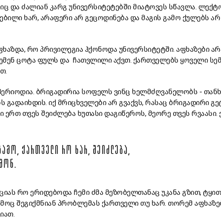
იც და ძალიან კარგ უნივერსიტეტებში მიატოვეს სწავლა. ლექტ
ებილი ხარ, არაფერი არ გეცოდინება და მაგის გამო ქულებს არ 
აფხაზდა, რო პრივილეგია ჰქონოდა უნივერსიტეტში. აფხაზები არ
ემენ ცოტა ფულს და ჩათვლილი აქვთ. ქართველებს ყოველი ს
ვთ.
 პერიოდია. ბრიგადირია სოფელს ვინც ხელმძღვანელობს - თანხ
ს გადაიხდის. იქ მრიცხველები არ გვაქვს, რასაც ბრიგადირი გეტ
დი ერთ თვეს შეიძლება ხუთასი დაგიწეროს, მეორე თვეს რვაასი.
ᲐᲛᲝ, ᲥᲐᲠᲗᲕᲔᲚᲘ ᲠᲝ ᲮᲐᲠ, ᲨᲔᲘᲫᲚᲔᲑᲐ,
ᲛᲝᲜ.
ციას რო ერიდებოდა ჩემი ძმა მეზობელთანაც უკანა გზით, ტყი
ამოც შეგიქმნიან პრობლემას ქართველი თუ ხარ. თორემ აფხაზე
იათ.