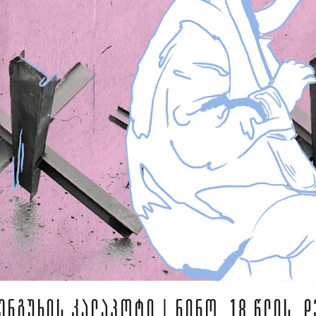
ᲔᲜᲒᲣᲠᲘᲡ ᲙᲐᲚᲐᲞᲝᲢᲘ | ᲜᲘᲜᲝ, 18 ᲬᲚᲘᲡ, 