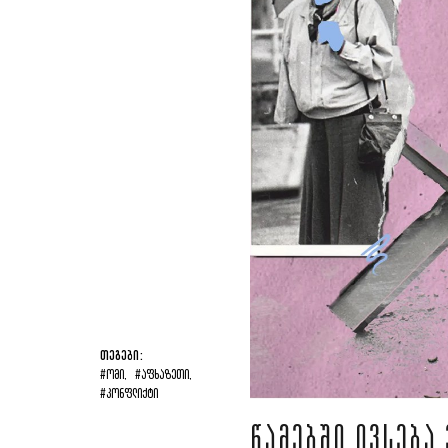
ᲗᲔᲒᲔᲑᲘ:
#ᲝᲛᲘ,
#ᲐᲤᲮᲐᲖᲔᲗᲘ,
#ᲙᲝᲜᲤᲚᲘᲥᲢᲘ
ᲬᲐᲛᲔᲑᲨᲘ ᲘᲕᲡᲔᲑᲐ 