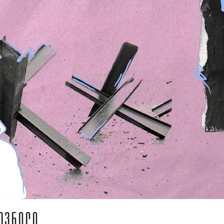
ᲓᲔᲕᲜᲘᲚᲘ