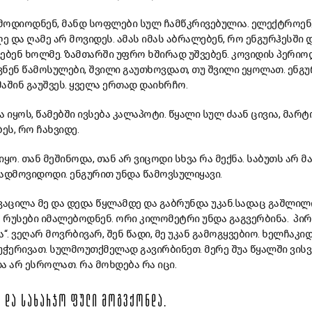
მოდიოდნენ, მანდ სოფლები სულ ჩამწკრივებულია. ელექტროენ
ე და ღამე არ მოვიდეს. ამას იმას აბრალებენ, რო ენგურჰესში
ბენ ხოლმე. ზამთარში უფრო ხშირად უშვებენ. კოვიდის პერიოდი 
ნენ წამოსულები, შვილი გაუთხოვდათ, თუ შვილი ეყოლათ. ენგუ
აშინ გაუშვეს. ყველა ერთად დაიხრჩო.
ყოს, წამებში ივსება კალაპოტი. წყალი სულ ძაან ცივია, მარტ
ეს, რო ჩახვიდე.
ყო. თან მეშინოდა, თან არ ვიცოდი სხვა რა მექნა. საბუთს არ 
გადმოვიდოდი. ენგურით უნდა წამოვსულიყავი.
ვაცილა მე და დედა წყლამდე და გაბრუნდა უკან.სადაც გაშლილი
ა რუსები იმალებოდნენ. ორი კილომეტრი უნდა გაგვერბინა. პი
“. ვეღარ მოვრბივარ, შენ წადი, მე უკან გამოგყვებიო. ხელჩაკ
უჭერივათ. სულმოუთქმელად გავირბინეთ. მერე შუა წყალში ვისვ
ა არ ესროლათ. რა მოხდება რა იცი.
 ᲓᲐ ᲡᲐᲮᲐᲠᲯᲝ ᲤᲣᲚᲘ ᲛᲝᲒᲕᲥᲝᲜᲓᲐ.