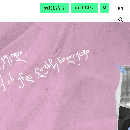
ᲒᲐᲛᲝᲬᲔᲠᲐ
ᲛᲐᲦᲐᲖᲘᲐ
EN