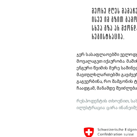
ᲛᲔᲝᲠᲔ ᲓᲦᲔᲡ ᲛᲐᲛᲐᲩ
ᲘᲡᲔᲕ ᲘᲛ ᲒᲖᲘᲗ ᲒᲐᲛ
ᲡᲮᲕᲐ ᲒᲖᲐ ᲐᲠ ᲛᲥᲝᲜ
ᲠᲔᲒᲘᲡᲢᲠᲐᲪᲘᲐ.
ჯერ სასაფლაოებში ველოდებ
მოვალაგეთ იქაურობა. მაში
ენგური წვიმის მერე საშინე
მავთულხლართებში გავძვერ
გაგვერბინა, რო შამგონის 
ჩაადგამ, მანამდე შეიძლება
რესპოდენტის თხოვნით, სა
ილუსტრაცია: ცირა ინანეიშ