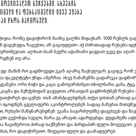
ᲐᲛᲝᲕᲘᲪᲕᲐᲚᲔᲗ ᲑᲣᲩᲥᲔᲑᲨᲘ. ᲡᲮᲕᲔᲑᲘᲡ
ᲪᲛᲔᲚᲘ ᲓᲐ ᲤᲔᲮᲡᲐᲪᲛᲔᲚᲘᲪ ᲘᲥᲕᲔ ᲔᲧᲐᲠᲐ
 ᲛᲐᲒ ᲓᲠᲝᲡ ᲒᲐᲓᲛᲝᲡᲣᲚᲘ.
ივია. რომც დაგიჭირონ მაინც გალში მიყავხარ. 1000 რუბლს გა
ან დაგვხვდა, ჩაჯექით, არ გაცივდეთო. იქ ძირითადად რუსები იყ
ოურთმევიათ. ალბათ ძაან ბევრი ადამიანი ყავდათ უკვე და აღარ
რდნენ თუ არა.
ედ. მაშინ რო გადმოვედი უკან აღარც წავსულვარ. გავიგე, რომ
 ფაკულტეტი უნდა ამერჩია. ისევ მამაჩემმა გადარეკა-გადმორ
ანები. ორი ბიჭი და კაცი. გამოვირბინეთ თხილნარი, ყანა, ტყე,
აცმა და ბუჩქებიდან გავედით, არსაიდან გადმოხტნენ რუსები. 
 დაიჭირეს და ცემეს. თან აშანტაჟებდნენ, თქვი ვისთან ერთად 
 იცოდნენ, ყველაფერს აკონტროლებენ. სადაც ბაზებია მითუმე
დი, რუსები მაწყნარებდნენ. უკანა სავარძლებზე დაგვსვეს და წაგ
ები გვქონდა სველი, მარა ეგ არავის ადარდებდა. დედაჩემს აფხ
ა ჩაგიწეროთ პირად საქმეშიო და პირდაპირ ფული მოგვეციო. 
ას, რო დაგიჭირეთო. მივეცით ფული და გაანადგურეს.