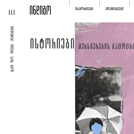
ᲘᲡᲢᲝᲠᲘᲔᲑᲘ
ᲐᲓᲐᲛᲘᲐᲜᲔᲑᲘ
ᲐᲮᲐᲚᲘ ᲓᲠᲝ, ᲘᲓᲔᲔᲑᲘ, ᲐᲓᲐᲛᲘᲐᲜᲔᲑᲘ.
ᲘᲡᲢᲝᲠᲘᲔᲑᲘ
ᲛᲔᲮᲡᲘᲔᲠᲔᲑᲘᲡ ᲒᲐᲪᲝᲪᲮ