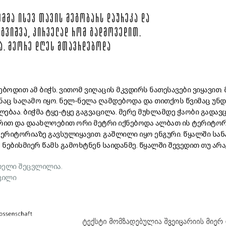
ᲔᲛᲛᲐ ᲘᲡᲔᲕ ᲗᲐᲕᲘᲡ ᲛᲔᲒᲝᲑᲐᲠᲡ ᲓᲐᲣᲠᲔᲙᲐ ᲓᲐ
ᲝᲒᲕᲘᲨᲕᲐ, ᲞᲘᲠᲕᲔᲚᲐᲓ ᲠᲝᲛ ᲒᲐᲓᲛᲝᲕᲔᲓᲘᲗ.
ᲓᲐ. ᲛᲔᲝᲠᲔ ᲓᲦᲔᲡ ᲛᲗᲐᲕᲠᲓᲔᲑᲝᲓᲐ
ოდით ამ ბიჭს. ვითომ ვიღაცის მკვდირს ნათესავები ვიყავით.
ნაც საღამო იყო. ნელ-ნელა ღამდებოდა და თითქოს წვიმაც უნდ
ლებაა. ბიჭმა ტყე-ტყე გაგვაცილა. მერე მუხლამდე ჭაობი გადავ
ით და დაახლოებით ორი მეტრი იქნებოდა ალბათ ის ტერიტორ
ტერიტორიაზე გავსულიყავით. გაშლილი იყო ენგური. წყალში სან
 ნებისმიერ წამს გამოხტნენ საიდანმე. წყალში შევედით თუ არა,
ხელი შეცვლილია.
ვილი