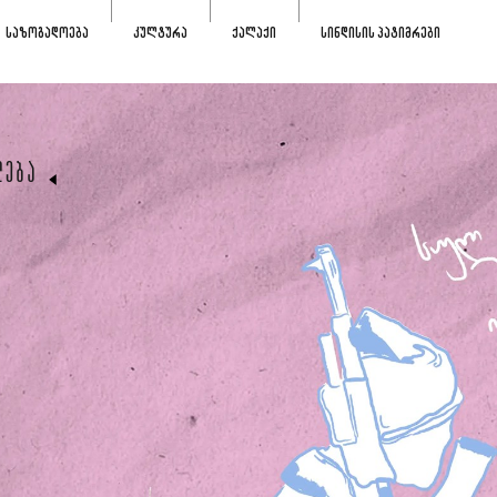
ᲡᲐᲖᲝᲒᲐᲓᲝᲔᲑᲐ
ᲙᲣᲚᲢᲣᲠᲐ
ᲥᲐᲚᲐᲥᲘ
ᲡᲘᲜᲓᲘᲡᲘᲡ ᲞᲐᲢᲘᲛᲠᲔᲑᲘ
ᲚᲔᲑᲐ