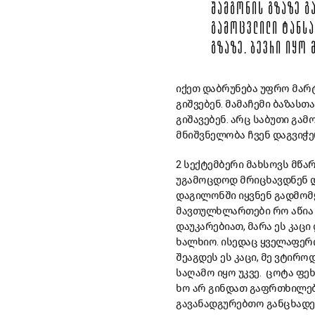
ᲨᲐᲛᲒᲝᲜᲘᲡ ᲒᲖᲐᲖᲔ Გ
ᲒᲐᲛᲝᲪᲕᲚᲘᲚᲘ ᲢᲐᲜᲡᲐ
ᲒᲖᲐᲖᲔ. ᲑᲔᲕᲠᲘ ᲘᲧᲝ
იქეთ დაბრუნება უფრო მარტ
გიშვებენ. მამაჩემი ბაზასთ
გიშავებენ. არც საბუთი გამ
მნიშვნელობა ჩვენ დაგვიჭე
2 სექტემბერი მახსოვს მწარ
უგამოცდოდ მრიცხავდნენ და
დაგილონში იყვნენ გადმომყვ
მავთულხლართები რო აწია კ
დაუკარებიათ, მარა ეს კაცი
ხალხიო. ისედაც ყველაფერი
შეაგდეს ეს კაცი, მე ვტირო
საღამო იყო უკვე. ცოტა ფეხ
ხო არ გინდათ გაფრთხილებ
გავანადგურებთო განცხადებ