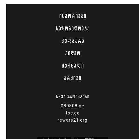
ᲘᲡᲢᲝᲠᲘᲔᲑᲘ
ᲡᲐᲖᲝᲒᲐᲓᲝᲔᲑᲐ
ᲙᲣᲚᲢᲣᲠᲐ
ᲕᲘᲓᲔᲝ
ᲟᲣᲠᲜᲐᲚᲘ
ᲐᲠᲥᲘᲕᲘ
ᲡᲮᲕᲐ ᲞᲠᲝᲔᲥᲢᲔᲑᲘ
080808.ge
toc.ge
rewars21.org