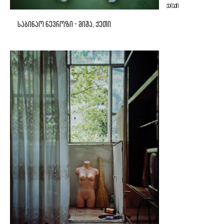
ᲥᲐᲚᲐᲥᲘ
ᲡᲐᲑᲘᲜᲐᲝ ᲜᲔᲕᲠᲝᲖᲘ - ᲛᲘᲨᲐ, ᲥᲔᲗᲘ