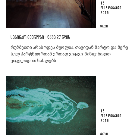
15
ᲝᲥᲢᲝᲛᲑᲔᲠᲘ
2019
ᲥᲐᲚᲐᲥᲘ
ᲡᲐᲑᲘᲜᲐᲝ ᲜᲔᲕᲠᲝᲖᲘ - ᲚᲐᲨᲐ 27 ᲬᲚᲘᲡ
რუმმეითი არასოდეს მყოლია. თავიდან მარტო და მერე
სულ პარტნიორთან ერთად ვიყავი. წინდებივით
ვიცვლიდით სახლებს.
15
ᲝᲥᲢᲝᲛᲑᲔᲠᲘ
2019
ᲥᲐᲚᲐᲥᲘ