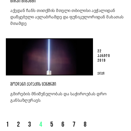
ᲪᲘᲠᲙᲘ ᲒᲘᲒᲐᲜᲢᲘ
აქე­დან ჩანს თით­ქ­მის მთე­ლი თბი­ლი­სი ავ­ჭა­ლი­დან
დაწყე­ბუ­ლი ავ­ლაბ­რამ­დე და ფუ­ნი­კუ­ლო­რი­დან მა­ხა­თას
მთამ­დე
22
ᲐᲞᲠᲘᲚᲘ
2019
ᲥᲐᲚᲐᲥᲘ
ᲛᲝᲔᲓᲐᲜᲘ ᲥᲐᲚᲐᲥᲘᲡ ᲪᲔᲜᲢᲠᲨᲘ
გმირების მნიშვნელობას და საჭიროებას დრო
განსაზღვრავს.
1
2
3
4
5
6
7
8