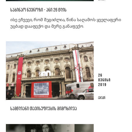
ᲡᲐᲑᲘᲜᲐᲝ ᲜᲔᲕᲠᲝᲖᲘ - ᲐᲜᲘ 26 ᲬᲚᲘᲡ
ისე ეჩვევი, რომ შეგიძლია, წინა საღამოს ყველაფერი
უცბად დააფექო და მერე განაფექო.
26
ᲘᲕᲜᲘᲡᲘ
2019
ᲥᲐᲚᲐᲥᲘ
ᲡᲐᲛᲬᲚᲘᲐᲜᲘ ᲗᲐᲕᲘᲡᲣᲤᲚᲔᲑᲘᲡ ᲛᲘᲛᲝᲮᲘᲚᲕᲐ