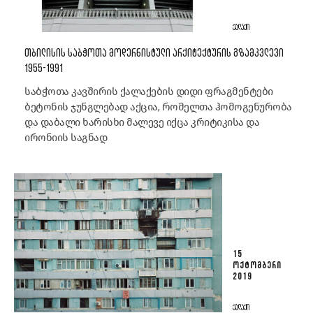
ᲥᲐᲚᲐᲥᲘ
ᲗᲑᲘᲚᲘᲡᲘᲡ ᲡᲐᲑᲭᲝᲗᲐ ᲛᲝᲓᲔᲠᲜᲘᲡᲢᲣᲚᲘ ᲐᲠᲥᲘᲢᲔᲥᲢᲣᲠᲘᲡ ᲒᲖᲐᲛᲙᲕᲚᲔᲕᲘ
1955-1991
საბჭოთა კავშირის ქალაქების დიდი ფრაგმენტები
ბეტონის ჯუნგლებად აქცია, რომელთა ჰომოგენურობა
და დაბალი ხარისხი მალევე იქცა კრიტიკისა და
ირონიის საგნად
15
ᲝᲥᲢᲝᲛᲑᲔᲠᲘ
2019
ᲥᲐᲚᲐᲥᲘ