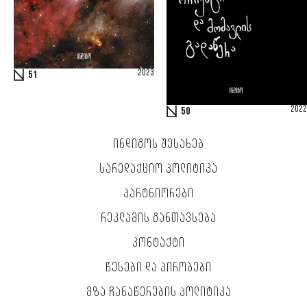
2023
51
2022
50
ᲘᲜᲓᲘᲒᲝᲡ ᲨᲔᲡᲐᲮᲔᲑ
ᲡᲐᲠᲔᲓᲐᲥᲪᲘᲝ ᲞᲝᲚᲘᲢᲘᲙᲐ
ᲞᲐᲠᲢᲜᲘᲝᲠᲔᲑᲘ
ᲠᲔᲙᲚᲐᲛᲘᲡ ᲒᲐᲜᲗᲐᲕᲡᲔᲑᲐ
ᲙᲝᲜᲢᲐᲥᲢᲘ
ᲬᲔᲡᲔᲑᲘ ᲓᲐ ᲞᲘᲠᲝᲑᲔᲑᲘ
ᲛᲖᲐ ᲩᲐᲜᲐᲬᲔᲠᲔᲑᲘᲡ ᲞᲝᲚᲘᲢᲘᲙᲐ