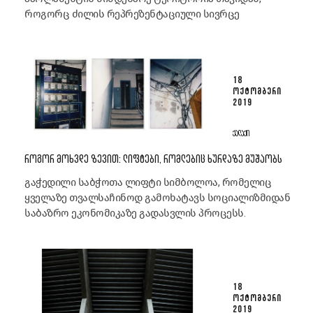
როგორც ძილის რეპრეზენტაციული სივრცე
18
ᲝᲥᲢᲝᲛᲑᲔᲠᲘ
2019
ᲥᲐᲚᲐᲥᲘ
ᲠᲝᲒᲝᲠ ᲛᲝᲮᲕᲓᲔ ᲖᲔᲕᲘᲗ: ᲚᲘᲤᲢᲔᲑᲘ, ᲠᲝᲛᲚᲔᲑᲘᲪ ᲮᲣᲠᲓᲐᲖᲔ ᲛᲣᲨᲐᲝᲑᲡ
გაჭედილი საბჭოთა ლიფტი სიმბოლოა, რომელიც
ყველაზე თვალსაჩინოდ გამოხატავს სოციალიზმიდან
საბაზრო ეკონომიკაზე გადასვლის პროცესს.
18
ᲝᲥᲢᲝᲛᲑᲔᲠᲘ
2019