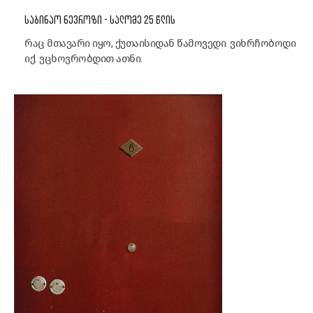
ᲡᲐᲑᲘᲜᲐᲝ ᲜᲔᲕᲠᲝᲖᲘ - ᲡᲐᲚᲝᲛᲔ 25 ᲬᲚᲘᲡ
რაც მთავარი იყო, ქუთაისიდან წამოვედი. ვიხრჩობოდი
იქ. ვცხოვრობდით ათნი.