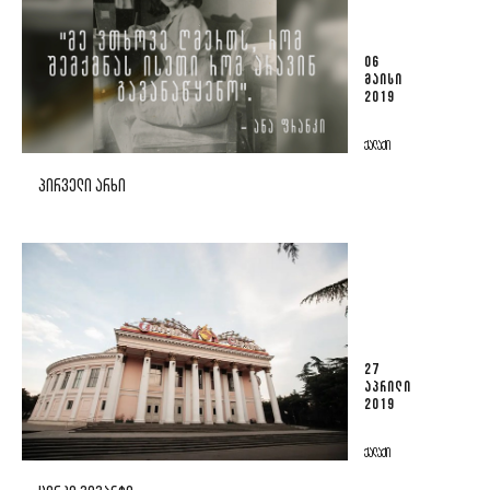
06
ᲛᲐᲘᲡᲘ
2019
ᲥᲐᲚᲐᲥᲘ
ᲞᲘᲠᲕᲔᲚᲘ ᲐᲠᲮᲘ
27
ᲐᲞᲠᲘᲚᲘ
2019
ᲥᲐᲚᲐᲥᲘ