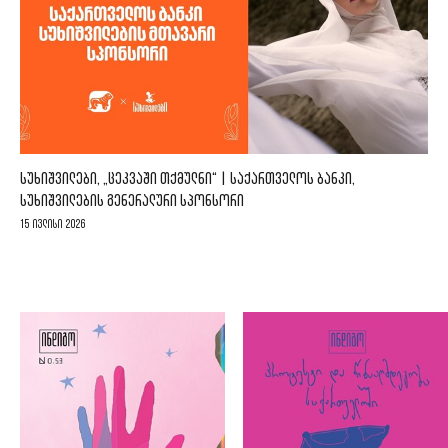
ᲡᲣᲮᲘᲨᲕᲘᲚᲔᲑᲘ, „ᲪᲔᲙᲕᲐᲨᲘ ᲗᲥᲛᲣᲚᲜᲘ“ | ᲡᲐᲥᲐᲠᲗᲕᲔᲚᲝᲡ ᲑᲐᲜᲙᲘ,
ᲡᲣᲮᲘᲨᲕᲘᲚᲔᲑᲘᲡ ᲒᲔᲜᲔᲠᲐᲚᲣᲠᲘ ᲡᲞᲝᲜᲡᲝᲠᲘ
15 ივლისი 2026