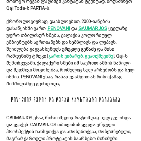
მოირგო რევაზ ლაღიძემ კანტატას ტექსტად, მოუსმინეთ
Qaji Todia-ს PARTIA-ს.
ქრონოლოგიურად, დაახლოებით, 2000-იანების
დასაწყისში ვართ:
PENOVANI
და
GAUMARJOS
ყველაზე
უფრო თბილისურ ხმებს, ქალაქის კოლორიტულ
ემბიენტებს აერთიანებს და სემპლავს და ლუპავს.
შეიძლება გაგვახსენდეს
ერეკლე გეწაძე
და მისი
რამდენიმე ტრეკი [
ჯართს ვიბარებ
,
გვათქმევინე
], Qaji-ს
შემთხვევაში, ქალაქური ხმები იმ საერთო ამბის ნაწილი
და მუდმივი მოგონებაა, რომელიც სულ არსებობს და სულ
ისმის: PENOVANI ესაა, რასაც ვჭამდით ან რისი ჭამაც
შიმშილამდე გვინდოდა;
POV: 2002 ᲬᲔᲚᲘᲐ ᲓᲐ ᲓᲔᲓᲐᲛ ᲑᲐᲖᲠᲝᲑᲐᲖᲔ ᲓᲐᲒᲙᲐᲠᲒᲐ.
GAUMARJOS ესაა, რისი იმედიც რატომღაც სულ გვქონდა
და გვაქვს. GAUMARJOS თბილისის ყველა ვრცელი
პროსპექტის ჩანსუთქვა და ამოსუნთქვაა, მობეზრებული,
მაგრამ ქართული პროტესტის საარსებო მინიმუმი.