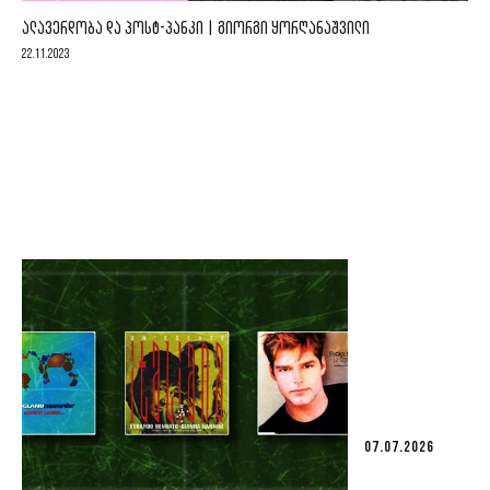
ᲐᲚᲐᲕᲔᲠᲓᲝᲑᲐ ᲓᲐ ᲞᲝᲡᲢ-ᲞᲐᲜᲙᲘ | ᲒᲘᲝᲠᲒᲘ ᲧᲝᲠᲦᲐᲜᲐᲨᲕᲘᲚᲘ
22.11.2023
07.07.2026