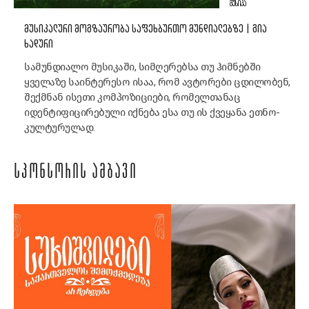
ᲛᲣᲡᲘᲙᲐ
ᲛᲣᲡᲘᲙᲐᲚᲣᲠᲘ ᲛᲝᲒᲖᲐᲣᲠᲝᲑᲐ ᲡᲐᲤᲔᲮᲑᲣᲠᲗᲝ ᲛᲣᲜᲓᲘᲐᲚᲔᲑᲖᲔ | ᲒᲘᲐ
ᲮᲐᲓᲣᲠᲘ
სამუნდიალო მუსიკაში, სიმღერებსა თუ ჰიმნებში
ყველაზე საინტერესო ისაა, რომ ავტორები ცდილობენ,
შექმნან ისეთი კომპოზიციები, რომელთანაც
იდენტიფიცირებული იქნება ესა თუ ის ქვეყანა ეთნო-
კულტურულად.
ᲡᲞᲝᲜᲡᲝᲠᲘᲡ ᲐᲛᲑᲐᲕᲘ