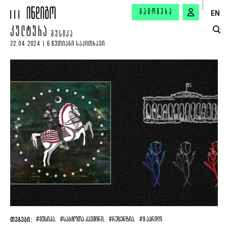
ᲒᲐᲛᲝᲬᲔᲠᲐ
EN
ᲙᲣᲚᲢᲣᲠᲐ
ᲛᲣᲡᲘᲙᲐ
22.04.2024 | 6 ᲬᲣᲗᲘᲐᲜᲘ ᲡᲐᲙᲘᲗᲮᲐᲕᲘ
ᲗᲔᲒᲔᲑᲘ:
#ᲛᲣᲡᲘᲙᲐ,
#ᲡᲐᲑᲭᲝᲗᲐ ᲙᲐᲕᲨᲘᲠᲘ,
#ᲠᲔᲪᲔᲜᲖᲘᲐ,
#9 ᲐᲞᲠᲘᲚᲘ