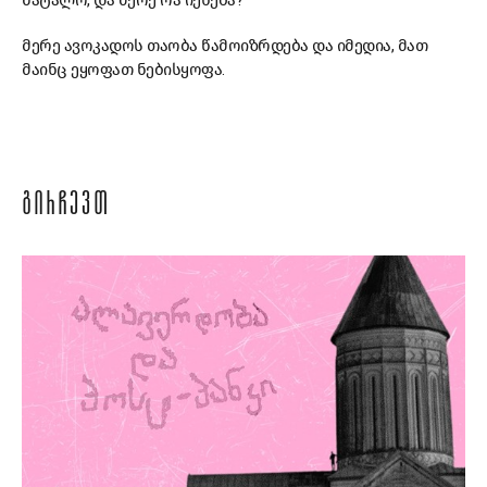
შატალო, და მერე რა იქნება?
მერე ავოკადოს თაობა წამოიზრდება და იმედია, მათ
მაინც ეყოფათ ნებისყოფა.
ᲒᲘᲠᲩᲔᲕᲗ