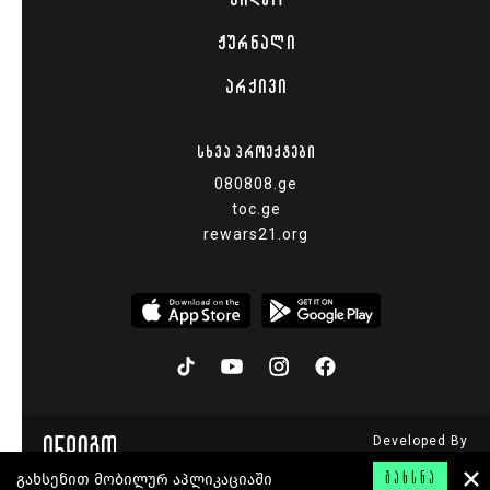
ᲟᲣᲠᲜᲐᲚᲘ
ᲐᲠᲥᲘᲕᲘ
ᲡᲮᲕᲐ ᲞᲠᲝᲔᲥᲢᲔᲑᲘ
080808.ge
toc.ge
rewars21.org
Developed By
© 2015 - 2026
გახსენით მობილურ აპლიკაციაში
ᲒᲐᲮᲡᲜᲐ