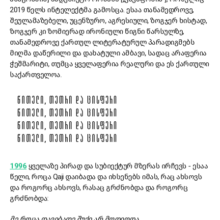
2019 წელს ინტელექტმა გამოსცა. ესაა თანამედროვე,
შეულამაზებელი, უცენზურო, აგრესიული, ზოგჯერ ხისტად,
ზოგჯერ კი ზომიერად ირონიული წიგნი წარსულზე,
თანამედროვე ქართულ ლიტერატურულ პარადიგმებს
მიღმა დაწერილი და დახატული ამბავი, სადაც არაფერია
ჭეშმარიტი, თუმცა ყველაფერია რეალური და ეს ქართული
საქართველოა.
ᲬᲘᲗᲔᲚᲘ, ᲗᲔᲗᲠᲘ ᲓᲐ ᲪᲘᲡᲤᲔᲠᲘ
ᲬᲘᲗᲔᲚᲘ, ᲗᲔᲗᲠᲘ ᲓᲐ ᲪᲘᲡᲤᲔᲠᲘ
ᲬᲘᲗᲔᲚᲘ, ᲗᲔᲗᲠᲘ ᲓᲐ ᲪᲘᲡᲤᲔᲠᲘ
ᲬᲘᲗᲔᲚᲘ, ᲗᲔᲗᲠᲘ ᲓᲐ ᲪᲘᲡᲤᲔᲠᲘ
1996
ყველაზე პირად და სუბიექტურ მზერას ირჩევს - ესაა
წელი, როცა Qaji დაიბადა და იხსენებს იმას, რაც ახსოვს
და როგორც ახსოვს, რასაც გრძნობდა და როგორც
გრძნობდა:
მე როცა დავიბადე შუქი არ მოდიოდა