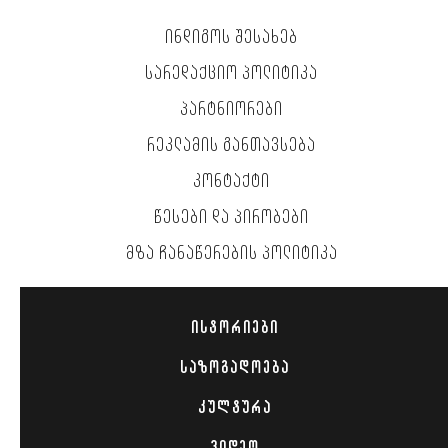
ᲘᲜᲓᲘᲒᲝᲡ ᲨᲔᲡᲐᲮᲔᲑ
ᲡᲐᲠᲔᲓᲐᲥᲪᲘᲝ ᲞᲝᲚᲘᲢᲘᲙᲐ
ᲞᲐᲠᲢᲜᲘᲝᲠᲔᲑᲘ
ᲠᲔᲙᲚᲐᲛᲘᲡ ᲒᲐᲜᲗᲐᲕᲡᲔᲑᲐ
ᲙᲝᲜᲢᲐᲥᲢᲘ
ᲬᲔᲡᲔᲑᲘ ᲓᲐ ᲞᲘᲠᲝᲑᲔᲑᲘ
ᲛᲖᲐ ᲩᲐᲜᲐᲬᲔᲠᲔᲑᲘᲡ ᲞᲝᲚᲘᲢᲘᲙᲐ
ᲘᲡᲢᲝᲠᲘᲔᲑᲘ
ᲡᲐᲖᲝᲒᲐᲓᲝᲔᲑᲐ
ᲙᲣᲚᲢᲣᲠᲐ
ᲕᲘᲓᲔᲝ