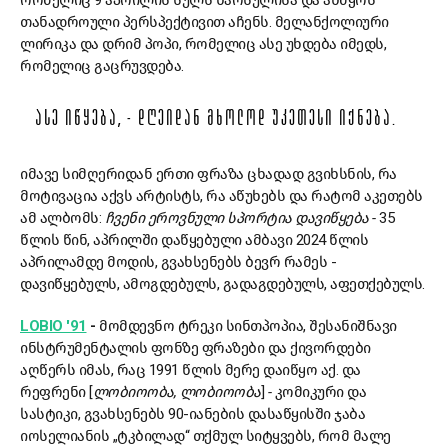
რომელიც 9 აპრილის სულს წარსულისა და აწმყოს
თანადროული პერსპექტივით აჩენს. მელანქოლიური
ლირიკა და დრიმ პოპი, რომელიც ასე უხდება იმედს,
რომელიც გაცრუვდება.
ᲐᲡᲔ ᲘᲬᲧᲔᲑᲐ, - ᲓᲦᲔᲘᲓᲐᲜ ᲛᲮᲝᲚᲝᲓ ᲣᲙᲔᲗᲔᲡᲘ ᲘᲥᲜᲔᲑᲐ.
იმავე სიმღერიდან ერთი ფრაზა ცხადად გვიხსნის, რა
მოტივაცია აქვს არტისტს, რა აწუხებს და რატომ აკეთებს
ამ ალბომს:
ჩვენი ეროვნული სპორტია დავიწყება -
35
წლის წინ, აპრილში დაწყებული ამბავი 2024 წლის
აპრილამდე მოდის, გვახსენებს ბევრ რამეს -
დავიწყებულს, ამოგდებულს, გადაგდებულს, აფეთქებულს.
LOBIO '91
-
მომდევნო ტრეკი სინთპოპია, შესანიშნავი
ინსტრუმენტალის ფონზე ფრაზები და ქივორდები
აღწერს იმას, რაც 1991 წლის მერე დაიწყო აქ. და
რეფრენი [
ლობიოობა, ლობიოობა
]
-
კომიკური და
სასტიკი, გვახსენებს 90-იანების დასაწყისში ჯაბა
იოსელიანის „ტკბილად“ თქმულ სიტყვებს, რომ მალე