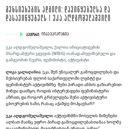
ᲛᲔᲮᲡᲘᲔᲠᲔᲑᲘᲡ ᲐᲓᲒᲘᲚᲘ: ᲓᲐᲕᲘᲬᲧᲔᲑᲣᲚᲡᲐ ᲓᲐ
ᲓᲐᲡᲐᲕᲘᲬᲧᲔᲑᲔᲚᲡ | ᲔᲙᲐ ᲐᲦᲓᲒᲝᲛᲔᲚᲐᲨᲕᲘᲚᲘ
ᲐᲕᲢᲝᲠᲘ:
ᲚᲘᲙᲐ ᲯᲐᲚᲐᲦᲐᲜᲘᲐ
ეკა აღდგომელაშვილი, ქალთა ინიციატივების
მხარდამჭერი ჯგუფის (WISG) თანადამფუძნებელი და
გამგეობის წევრი, ფემინისტი, აქტივისტი
ლიკა ჯალაღანია:
ეკა, შენ უნიკალურ გამოცდილებას და
მეხსიერებას ფლობ საქართველოში ლგბტქ და
ფემინისტურ აქტივიზმზე. შენი პირადი ამბის გაზიარებით
მინდა დაიწყო, როდის ინტერესდები ფემინისტური
აზრით, და როგორ გრძელდება შენი აქტივისტური
ცხოვრების ხაზი, რასაც აქამდე მოჰყავხარ?
ეკა აღდგომელაშვილი:
აქტივიზმში მოსვლის მიზეზები
ალბათ მაინც უფრო პირად გამოცდილებასთანაა ხოლმე
დაკავშირებული. მეგობრებთან ერთად „ვიზგი“