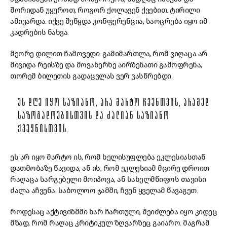
შორიდან უყუროთ, როგორ ქოლავენ ქვებით. ტირილი
ამივარდა. იქვე შეწყდა კონფერენცია, საოცრება იყო იმ
კადრების ნახვა.
მეორე დილით ჩამოვედი. გამიმართლა, რომ ვიღაცა არ
მივიდა რეისზე და მოვახერხე აირზენათი გამოფრენა,
თორემ ბილეთის გადაცვლას ვერ ვასწრებდი.
ᲔᲡ ᲓᲦᲔ ᲘᲧᲝ ᲡᲐᲖᲘᲐᲜᲝ, ᲐᲠᲐ ᲛᲐᲠᲢᲝ ᲩᲕᲔᲜᲗᲕᲘᲡ, ᲐᲠᲐᲛᲔᲓ
ᲡᲐᲖᲝᲒᲐᲓᲝᲔᲑᲘᲡᲗᲕᲘᲡ ᲓᲐ ᲫᲐᲚᲘᲐᲜ ᲡᲐᲖᲘᲐᲜᲝ
ᲥᲕᲔᲧᲜᲘᲡᲗᲕᲘᲡ.
ეს არ იყო მარტო ის, რომ ხელისუფლება ეკლესიასთან
დათმობაზე წავიდა, ან ის, რომ ეკლესიამ მცირე დროით
რაღაცა სარგებელი მოიპოვა, ან სახელმწიფოს თავისი
ძალა აჩვენა. საბოლოო ჯამში, ჩვენ ყველამ წავაგეთ.
როდესაც აქტივიზმში ხარ ჩართული, შეიძლება იყო კიდეც
მზად, რომ რაღაც კრიტიკულ ზღვარზეც გაიარო. მაგრამ