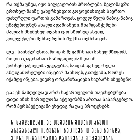
რა თქმა უნდა, იყო ხილვადობის პრობლემა. წელიწადში
ერთხელ მაინც ვახერხებდით გოგოებისთვის საერთო,
დახურული ფართის გამართვას, ყოველ წელს ნაბიჯ-ნაბიჯ
ემატებოდნენ ახალი ადამიანები, მხარდამჭერები.
ძალიან მნიშვნელოვანი იყო სწორედ ასეთი,
კოლექტიური მეხსიერების შექმნა თემისთვის.
ლ.ჯ.:
საინტერესოა, როდის შეგამჩნიათ სახელმწიფომ,
როდის დაგინახათ საზოგადოებამ და იმ
კონსერვატიულმა ჯგუფებმა, საიდანაც ნელ-ნელა
ანტიგამოსვლები იწყება? მახსოვს, გითქვამს, რომ ეს
იქამდე იწყება, ვიდრე ორგანიზაციები საუბარს იწყებენო.
ე.ა.:
ეს ნამდვილად არის საქართველოს თავისებურება.
დიდი ხნის ჩართულობა აქტივიზმში ამითაა სასარგებლო,
რომ პერსპექტივაში ვხედავ რაღაც პროცესებს.
ᲡᲘᲜᲐᲛᲓᲕᲘᲚᲔᲨᲘ, ᲐᲛ ᲗᲔᲛᲔᲑᲘᲡ ᲛᲘᲛᲐᲠᲗ ᲐᲡᲔᲗᲘ
ᲐᲠᲐᲯᲐᲜᲡᲐᲦᲘ ᲘᲜᲢᲔᲠᲔᲡᲘ ᲒᲐᲪᲘᲚᲔᲑᲘᲗ ᲐᲓᲠᲔ ᲒᲐᲩᲜᲓᲐ,
ᲕᲘᲓᲠᲔ ᲝᲠᲒᲐᲜᲘᲖᲐᲪᲘᲐ ᲓᲐᲘᲬᲧᲔᲑᲓᲐ ᲛᲝᲥᲛᲔᲓᲔᲑᲐᲡ.