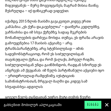
ძალიან ცოტა ხანს დავრჩით ადგილზე. იქამდე
მიგვიყვანეს – მერე მოგვიყვანეს, მაგრამ მისია მაინც
შესრულდა – იქ ფიზიკურად ვიდექით.
იქამდე, 2015 წლის მაისში გავაკეთეთ კიდევ ერთი
კამპანია: „ეს ქუჩა დაკავებულია” – დაიწერა კედლებზე,
ვაჩნაძისა და იმ სხვა ქუჩებზე, სადაც შეკრების
მონაწილეების დარბევა მოხდა. თუმცა, ეს ფრაზა არავის
გამოუყენებია 17 მაისის აქციაზე – არც
ტრანსპარანტებზე, არც სტენსილებად – იმის
სადემონსტრაციოდ, რომ ეს სიძულვილისგან
თავისუფალი ქუჩაა, და რომ ქალაქი, პირველ რიგში,
სიძულვილისგან უნდა გაიწმინდოს, რადგან სწორედ ეს
ანგრევს ამ ქვეყანას. იმ წელს პარტიზანული აქციები იყო
– ერთდროულად რამდენიმე, იუსტიციის
სამინისტროსთან, მრგვალ ბაღში და კიდევ სამ
სხვადასხვა ადგილას.
ყოველ წელს თანდათან უფრო მეტი თემის წევრი
ერთვებოდა განხილვაში და ეს ძალიან მნიშვნელოვანი
გახსენით მობილურ აპლიკაციაში
ᲒᲐᲮᲡᲜᲐ
იყო. ყველა გადაწყვეტილებაზე ვთანხმდებოდით. ბევრს