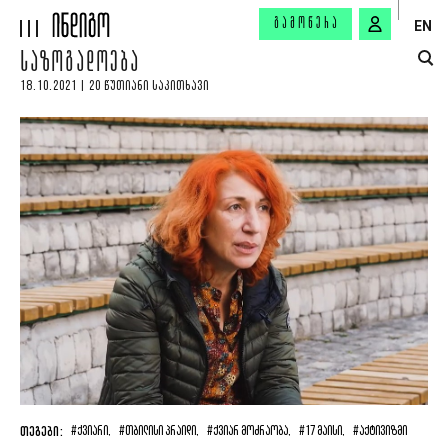
ᲒᲐᲛᲝᲬᲔᲠᲐ
EN
ᲡᲐᲖᲝᲒᲐᲓᲝᲔᲑᲐ
18.10.2021 | 20 ᲬᲣᲗᲘᲐᲜᲘ ᲡᲐᲙᲘᲗᲮᲐᲕᲘ
ᲗᲔᲒᲔᲑᲘ:
#ᲥᲕᲘᲐᲠᲘ,
#ᲗᲑᲘᲚᲘᲡᲘ ᲞᲠᲐᲘᲓᲘ,
#ᲥᲕᲘᲐᲠ ᲛᲝᲫᲠᲐᲝᲑᲐ,
#17 ᲛᲐᲘᲡᲘ,
#ᲐᲥᲢᲘᲕᲘᲖᲛᲘ