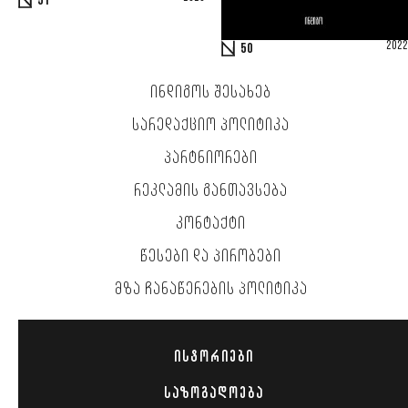
51
2022
50
ᲘᲜᲓᲘᲒᲝᲡ ᲨᲔᲡᲐᲮᲔᲑ
ᲡᲐᲠᲔᲓᲐᲥᲪᲘᲝ ᲞᲝᲚᲘᲢᲘᲙᲐ
ᲞᲐᲠᲢᲜᲘᲝᲠᲔᲑᲘ
ᲠᲔᲙᲚᲐᲛᲘᲡ ᲒᲐᲜᲗᲐᲕᲡᲔᲑᲐ
ᲙᲝᲜᲢᲐᲥᲢᲘ
ᲬᲔᲡᲔᲑᲘ ᲓᲐ ᲞᲘᲠᲝᲑᲔᲑᲘ
ᲛᲖᲐ ᲩᲐᲜᲐᲬᲔᲠᲔᲑᲘᲡ ᲞᲝᲚᲘᲢᲘᲙᲐ
ᲘᲡᲢᲝᲠᲘᲔᲑᲘ
ᲡᲐᲖᲝᲒᲐᲓᲝᲔᲑᲐ