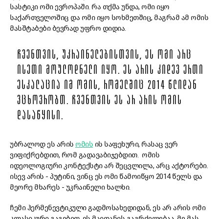
სასტიკი ომი ევროპაში. რა თქმა უნდა, ომი იყო
საქართველოშიც და ომი იყო სოხმეთშიც, მაგრამ ამ ომის
მასშტაბები ბევრად უფრო დიდია.
ᲩᲕᲔᲜᲗᲕᲘᲡ, ᲣᲙᲠᲐᲘᲜᲔᲚᲔᲑᲘᲡᲗᲕᲘᲡ, ᲔᲡ ᲝᲛᲘ ᲐᲠᲪ
ᲘᲡᲔᲗᲘ ᲛᲝᲣᲚᲝᲓᲜᲔᲚᲘ ᲘᲧᲝ. ᲔᲡ ᲐᲠᲘᲡ ᲙᲘᲓᲔᲕ ᲔᲠᲗᲘ
ᲔᲡᲙᲐᲚᲐᲪᲘᲐ ᲘᲛ ᲝᲛᲘᲡ, ᲠᲝᲛᲔᲚᲨᲘᲪ 2014 ᲬᲚᲘᲓᲐᲜ
ᲕᲪᲮᲝᲕᲠᲝᲑᲗ. ᲩᲕᲔᲜᲗᲕᲘᲡ ᲔᲡ ᲐᲠ ᲐᲠᲘᲡ ᲝᲛᲘᲡ
ᲓᲐᲡᲐᲬᲧᲘᲡᲘ.
უბრალოდ ეს არის
ომის
ის საფეხური, რასაც ვერ
ვიფიქრებდით, რომ გადავაბიჯებდით. ომის
იდეოლოგიური კონტექსტი არ შეცვლილა, არც აქტორები.
ისევ არის - პუტინი, ვინც ეს ომი წამოიწყო 2014 წელს და
მეორე მხარეს - უკრაინელი ხალხი.
ჩემი ჰერმენევტიკული გადმოსახედიდან, ეს არ არის ომი
კლასიკური გაგებით. ეს მაიდანის გაგრძელებაა. მე მას