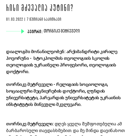
ᲠᲘᲡᲘ ᲛᲫᲔᲕᲐᲚᲘᲐ ᲞᲣᲢᲘᲜᲘ?
01.03.2022 | 7 ᲬᲣᲗᲘᲐᲜᲘ ᲡᲐᲙᲘᲗᲮᲐᲕᲘ
ᲐᲕᲢᲝᲠᲘ:
ᲗᲝᲠᲜᲘᲙᲔ ᲛᲔᲢᲠᲔᲕᲔᲚᲘ
დიალოგში მონაწილეობენ: არქიმანდრიტი კირილე
ჰოვორუნი - სტოკჰოლმის თეოლოგიის სკოლის
თეოლოგიის უკრაინელი პროფესორი, თეოლოგიის
დოქტორი.
თორნიკე მეტრეველი - რელიგიის სოციოლოგი,
სოციალური მეცნიერების დოქტორი, ლუნდის
უნივერსიტეტი, ჰარვარდის უნივერსიტეტის უკრაინის
ინსტიტუტის მიწვეული მკვლევარი.
თორნიკე მეტრეველი:
დღეს ყველა შეშფოთებულია ამ
ბარბაროსული თავდასხმებით. და მე მინდა დავინახოთ