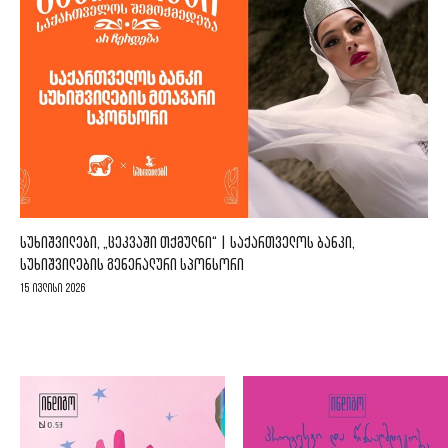
ᲡᲣᲮᲘᲨᲕᲘᲚᲔᲑᲘ, „ᲪᲔᲙᲕᲐᲨᲘ ᲗᲥᲛᲣᲚᲜᲘ“ | ᲡᲐᲥᲐᲠᲗᲕᲔᲚᲝᲡ ᲑᲐᲜᲙᲘ,
ᲡᲣᲮᲘᲨᲕᲘᲚᲔᲑᲘᲡ ᲒᲔᲜᲔᲠᲐᲚᲣᲠᲘ ᲡᲞᲝᲜᲡᲝᲠᲘ
15 ივლისი 2026