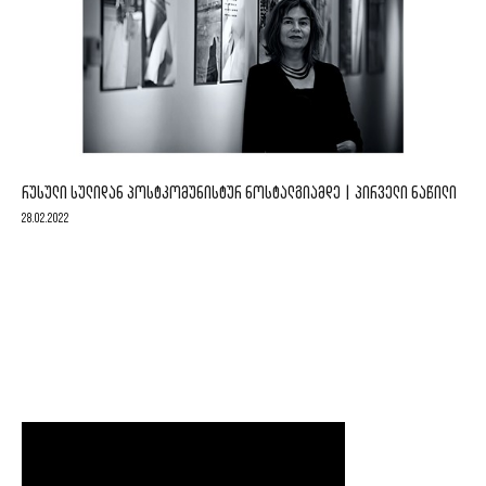
ᲠᲣᲡᲣᲚᲘ ᲡᲣᲚᲘᲓᲐᲜ ᲞᲝᲡᲢᲙᲝᲛᲣᲜᲘᲡᲢᲣᲠ ᲜᲝᲡᲢᲐᲚᲒᲘᲐᲛᲓᲔ | ᲞᲘᲠᲕᲔᲚᲘ ᲜᲐᲬᲘᲚᲘ
28.02.2022