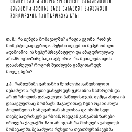
ᲪᲘᲕᲘᲚᲘᲖᲐᲪᲘᲐ ᲐᲮᲚᲝᲡ ᲧᲝᲤᲘᲚᲘᲧᲝ ᲓᲐᲡᲐᲕᲚᲔᲗᲗᲐᲜ.
ᲨᲔᲡᲐᲫᲚᲝᲐ ᲞᲣᲢᲘᲜᲡ ᲐᲮᲚᲐ ᲬᲐᲠᲡᲣᲚᲨᲘ ᲓᲐᲨᲕᲔᲑᲣᲚᲘ
ᲨᲔᲪᲓᲝᲛᲔᲑᲘᲡ ᲒᲐᲛᲝᲡᲬᲝᲠᲔᲑᲐ ᲡᲣᲠᲡ.
თ. მ.:
რა იქნება მომავალში? არავის ეგონა, რომ ეს
მომენტი დადგებოდა. პუტინი იდეებით შეპყრობილი
ადამიანია. ის სუპერპრაგმატული და ამავდროულად
არაპროგნოზირებადი აქტორია. რა შეიძლება იყოს
დასასრული? როგორ შეიძლება განვითარდეს
მოვლენები?
კ.ჰ.:
რამდენიმე ვარიანტი შეიძლება განვიხილოთ.
შესაძლოა, რუსეთი დასჯერდეს უკრაინის სამხრეთს და
არ იბრძოლოს დასავლეთი ნაწილისთვის. თუმცა ახლა ის
დასავლეთსაც ბომბავს. მაგალითად, ჩემი ოჯახი ახლა
პოლონეთის საზღვართან ახლოსაა და ისინი სულ
თავშესაფრისკენ გარბიან, რადგან განგაშის ზარები
ირთვება ქალაქში. მათ არ იციან რა მოხდება უახლოეს
მომავალში. შესაძლოა რუსეთის თვითმფრინავებმა