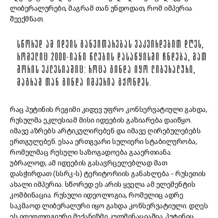
ლიბერალურები, მაგრამ თან უნდოდათ, რომ იმპერია
შეექმნათ.
ᲡᲬᲝᲠᲔᲓ ᲐᲛ ᲘᲓᲔᲘᲡ ᲒᲐᲜᲕᲘᲗᲐᲠᲔᲑᲐᲡ ᲕᲐᲙᲕᲘᲠᲓᲔᲑᲘᲗ ᲓᲦᲔᲡ,
ᲠᲝᲛᲔᲚᲘᲪ 2000-ᲘᲐᲜᲘ ᲬᲚᲔᲑᲘᲡ ᲓᲐᲡᲐᲬᲧᲘᲡᲨᲘ ᲩᲜᲓᲔᲑᲐ, ᲛᲐᲗ
ᲨᲝᲠᲘᲡ ᲔᲙᲚᲔᲡᲘᲐᲨᲘᲪ: ᲠᲝᲪᲐ ᲒᲘᲜᲓᲐ ᲘᲧᲝ ᲚᲘᲑᲔᲠᲐᲚᲣᲠᲘ,
ᲛᲐᲒᲠᲐᲛ ᲗᲐᲜ ᲒᲘᲜᲓᲐ ᲘᲛᲞᲔᲠᲘᲐ ᲒᲥᲝᲜᲓᲔᲡ.
რაც პუტინის რეჟიმი კიდევ უფრო კონსერვატიული გახდა,
რუსულმა ეკლესიამ მისი იდეების გაზიარება დაიწყო.
იმავე აზრებს არტიკულირებენ და იმავე ღირებულებებს
ერთგულებენ. ესაა ერთგვარი სულიერი სტაბილურობა,
რომელმაც რუსული საზოგადოება გააერთიანა.
უბრალოდ, ამ იდეების გასავრცელებლად მათ
დასჭირდათ (სსრკ-ს) ტერიტორიის განახლება - რუსეთის
ახალი იმპერია. სწორედ ეს არის ყველა ამ ელემენტის
კომბინაცია. რუსული იდეოლოგია, რომელიც ადრე
საკმაოდ ლიბერალური იყო გახდა კონსერვატიული. დღეს
ეს იდეოლოგიური მექანიზმი კულმინაციაშია. პუტინიც