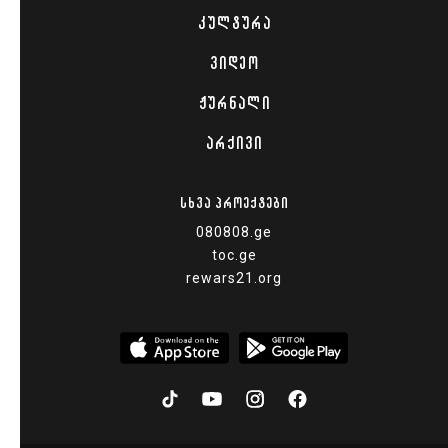
ᲙᲣᲚᲢᲣᲠᲐ
ᲕᲘᲓᲔᲝ
ᲟᲣᲠᲜᲐᲚᲘ
ᲐᲠᲥᲘᲕᲘ
ᲡᲮᲕᲐ ᲞᲠᲝᲔᲥᲢᲔᲑᲘ
080808.ge
toc.ge
rewars21.org