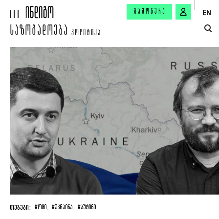
ᲒᲐᲛᲝᲬᲔᲠᲐ
EN
ᲡᲐᲖᲝᲒᲐᲓᲝᲔᲑᲐ
ᲞᲝᲚᲘᲢᲘᲙᲐ
ᲗᲔᲒᲔᲑᲘ:
#ᲝᲛᲘ,
#ᲣᲙᲠᲐᲘᲜᲐ,
#ᲞᲣᲢᲘᲜᲘ