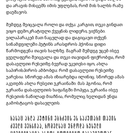
და არავის მისცემს იმის უფლებას, რომ მის ხალხს რამე
დაუშავოს.
შემდეგ შეიცვალა როლი და თქვა: კარგით, თუკი გინდათ
ვიყო დემოკრატიული ქვეყნის ლიდერი, ვიქნები.
ვილაპარაკებ მათ ნაცვლად და დაგიცავთ თქვენ.
სინამდვილეში პუტინს არასდროს ჰქონია დიდი
წარმოდგენა თავის ხალხზე. მაგრამ შემდეგ უცებ ისევ
ყველაფერი შეიცვალა და თუკი თავიდან ფიქრობდა, რომ
დასავლეთი რუსეთზე ბევრად უკეთესი იყო, ახლა
საპირისპიროს ამბობდა: რომ დასავლეთი რუსეთზე
უარესია. სწორედ ამას იზიარებდა ილინიც. სწორედ ამას
აკეთებს ახლა რუსეთი უკრაინაში. მას ჰგონია, რომ
უკრაინა დასავლეთის ხაფანგში მოჰყვა, უკრაინა ისევ
რუსეთის ნაწილად მიაჩნია, რომელიც ხელიდან უნდა
გამოსტაცოს დასავლეთს.
ᲠᲐᲡᲐᲪ ᲐᲮᲚᲐ ᲞᲣᲢᲘᲜᲘ ᲔᲑᲠᲫᲕᲘᲡ ᲔᲡ ᲡᲐᲙᲣᲗᲐᲠᲘ ᲗᲐᲕᲘᲡ
ᲫᲕᲔᲚᲘ ᲕᲔᲠᲡᲘᲐᲐ, ᲠᲝᲛᲔᲚᲡᲐᲪ ᲣᲜᲓᲝᲓᲐ ᲠᲣᲡᲣᲚᲘ