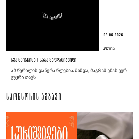
09.06.2026
ᲞᲝᲚᲘᲢᲘᲙᲐ
ᲮᲛᲐ ᲮᲔᲘᲑᲠᲘᲡᲐ | ᲡᲐᲑᲐ ᲧᲐᲤᲚᲐᲜᲘᲨᲕᲘᲚᲘ
ამ წერილის დაწერა წლებია, მინდა, მაგრამ ენას ვერ
ვუყრი თავს.
ᲡᲞᲝᲜᲡᲝᲠᲘᲡ ᲐᲛᲑᲐᲕᲘ