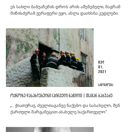
ეს სახლი ბაბუაჩემის დროს არის აშენებული, მაგრამ
მიწისძვრამ ვერაფერი უყო, ახლა დაიხსნა კედლები.
ᲘᲕᲚ
01,
2021
ᲡᲐᲖᲝᲒᲐᲓᲝᲔᲑᲐ
ᲝᲥᲠᲝᲖᲔ ᲓᲐᲡᲐᲮᲚᲔᲑᲣᲚᲜᲘ (ᲞᲘᲠᲕᲔᲚᲘ ᲜᲐᲬᲘᲚᲘ) | ᲗᲐᲛᲐᲠ ᲑᲐᲑᲣᲐᲫᲔ
„... ჭიათურავ, ძველთაგანვე ნაქებო და სასახელო, შენ
ქართული მარგანეცით ასახელე საქართველო“.