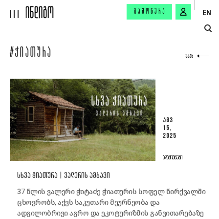
ᲒᲐᲛᲝᲬᲔᲠᲐ
EN
#ᲭᲘᲐᲗᲣᲠᲐ
ᲣᲙᲐᲜ
ᲐᲒᲕ
15,
2025
ᲐᲓᲐᲛᲘᲐᲜᲔᲑᲘ
ᲡᲮᲕᲐ ᲭᲘᲐᲗᲣᲠᲐ | ᲕᲐᲚᲔᲠᲘᲡ ᲐᲛᲑᲐᲕᲘ
37 წლის ვალერი ჭიტაძე ჭიათურის სოფელ წირქვალში
ცხოვრობს, აქვს საკუთარი მეურნეობა და
ადგილობრივი აგრო და ეკოტურიზმის განვითარებაზე