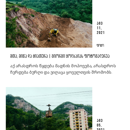
ᲐᲒᲕ
11,
2021
ᲤᲝᲢᲝ
ᲛᲗᲐ, ᲛᲘᲬᲐ ᲓᲐ ᲭᲘᲐᲗᲣᲠᲐ | ᲒᲘᲝᲠᲒᲘ ᲧᲝᲚᲑᲐᲘᲐᲡ ᲤᲝᲢᲝᲒᲐᲚᲔᲠᲔᲐ
აქ არასდროს წყდება მადნის მოპოვება, არასდროს
ჩერდება ბურღი და ვიღაცა ყოველთვის შრომობს.
ᲐᲒᲕ
05,