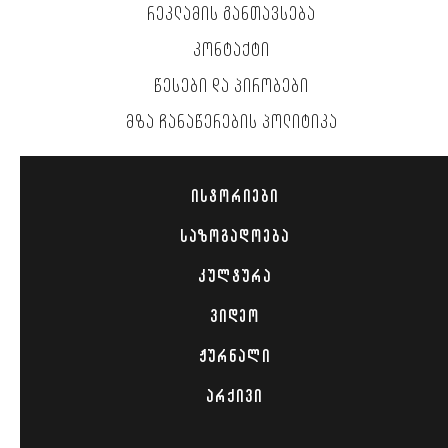
ᲠᲔᲙᲚᲐᲛᲘᲡ ᲒᲐᲜᲗᲐᲕᲡᲔᲑᲐ
ᲙᲝᲜᲢᲐᲥᲢᲘ
ᲬᲔᲡᲔᲑᲘ ᲓᲐ ᲞᲘᲠᲝᲑᲔᲑᲘ
ᲛᲖᲐ ᲩᲐᲜᲐᲬᲔᲠᲔᲑᲘᲡ ᲞᲝᲚᲘᲢᲘᲙᲐ
ᲘᲡᲢᲝᲠᲘᲔᲑᲘ
ᲡᲐᲖᲝᲒᲐᲓᲝᲔᲑᲐ
ᲙᲣᲚᲢᲣᲠᲐ
ᲕᲘᲓᲔᲝ
ᲟᲣᲠᲜᲐᲚᲘ
ᲐᲠᲥᲘᲕᲘ