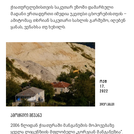
ჭიათურელებისთვის საკუთარ ეზოში დამარხული
მადანი ერთადერთი იმედია უკეთესი ცხოვრებისთვის –
ამიტომაც თხრიან საკუთარი სახლის გარშემო, იღებენ
ყანას, ვენახსა თუ ხეხილს.
ᲝᲥᲢ
17,
2022
ᲕᲘᲓᲔᲝ ᲐᲛᲑᲐᲕᲘ
ᲐᲛᲝᲭᲠᲘᲚᲘ ᲛᲬᲕᲐᲜᲔ
2006 წლიდან ჭიათურაში მანგანუმის მოპოვებაზე
ყველა ლიცენზიის მფლობელი „ჯორჯიან მანგანეზია“.