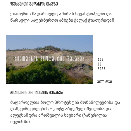
ᲤᲔᲮᲑᲣᲠᲗᲘ ᲛᲐᲦᲐᲠᲝᲡ ᲗᲐᲕᲖᲔ
ჭიათურის მაღაროელი, ამირან სევასტოპულო და
წარსული საფეხბურთო ამბები ქალაქ ჭიათურიდან
ᲐᲒᲕ
09,
2023
ᲕᲘᲓᲔᲝ ᲐᲛᲑᲐᲕᲘ
ᲭᲘᲐᲗᲣᲠᲘᲡ ᲞᲠᲝᲢᲔᲡᲢᲘᲡ ᲨᲔᲡᲐᲮᲔᲑ
მაღაროელთა ბოლო პროტესტის მონაწილეებისა და
დამკვირვებლების – კოტე აბდუშელიშვილისა და
ალექსანდრა აროშვილის საუბარი (ჩაწერილია
ივლისში)