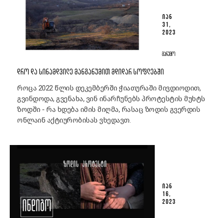
ᲘᲐᲜ
31,
2023
ᲒᲐᲠᲔᲛᲝ
ᲓᲠᲝ ᲓᲐ ᲡᲘᲜᲐᲛᲓᲕᲘᲚᲔ ᲛᲐᲜᲒᲐᲜᲣᲛᲘᲗ ᲛᲓᲘᲓᲐᲠ ᲡᲝᲤᲚᲔᲑᲨᲘ
როცა 2022 წლის დეკემბერში ჭიათურაში მივდიოდით,
გვინდოდა, გვენახა, ვინ ინარჩუნებს პროტესტის მუხტს
ზოდში - რა ხდება იმის მიღმა, რასაც ზოდის გვერდის
ონლაინ აქტიურობისას ვხედავთ.
ᲘᲐᲜ
16,
2023