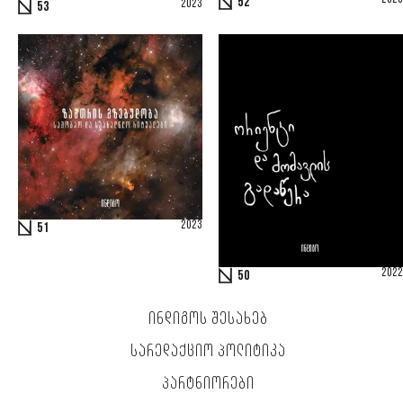
52
2023
53
2023
51
2022
50
ᲘᲜᲓᲘᲒᲝᲡ ᲨᲔᲡᲐᲮᲔᲑ
ᲡᲐᲠᲔᲓᲐᲥᲪᲘᲝ ᲞᲝᲚᲘᲢᲘᲙᲐ
ᲞᲐᲠᲢᲜᲘᲝᲠᲔᲑᲘ