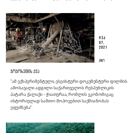
ᲓᲔᲙ
07,
2021
ᲙᲘᲜᲝ
ᲯᲝᲯᲝᲮᲔᲗᲘᲡ ᲥᲕᲐ
"ამ ექსპერიმენტული, ესეისტური დოკუმენტური ფილმის
ამოსავალი ადგილი საქართველოს რესპუბლიკის
პატარა ქალაქი - ჭიათურაა, რომლის ეკონომიკაც
ისტორიულად სამთო-მოპოვებით საქმიანობას
ეფუძნება".