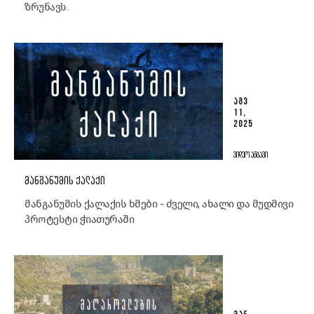
ზრუნავს.
ᲐᲒᲕ
11,
2025
ᲕᲘᲓᲔᲝ ᲐᲛᲑᲐᲕᲘ
ᲛᲐᲜᲒᲐᲜᲣᲛᲘᲡ ᲥᲐᲚᲐᲥᲘ
მანგანუმის ქალაქის ხმები - ძველი, ახალი და მუდმივი
პროტესტი ჭიათურაში