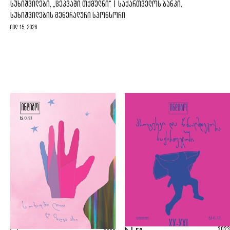
ᲡᲣᲮᲘᲨᲕᲘᲚᲔᲑᲘ, „ᲪᲔᲙᲕᲐᲨᲘ ᲗᲥᲛᲣᲚᲜᲘ“ | ᲡᲐᲥᲐᲠᲗᲕᲔᲚᲝᲡ ᲑᲐᲜᲙᲘ,
ᲡᲣᲮᲘᲨᲕᲘᲚᲔᲑᲘᲡ ᲒᲔᲜᲔᲠᲐᲚᲣᲠᲘ ᲡᲞᲝᲜᲡᲝᲠᲘ
ივლ 15, 2026
2023