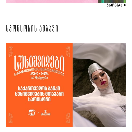
ᲒᲐᲛᲝᲬᲔᲠᲐ
ᲡᲞᲝᲜᲡᲝᲠᲘᲡ ᲐᲛᲑᲐᲕᲘ