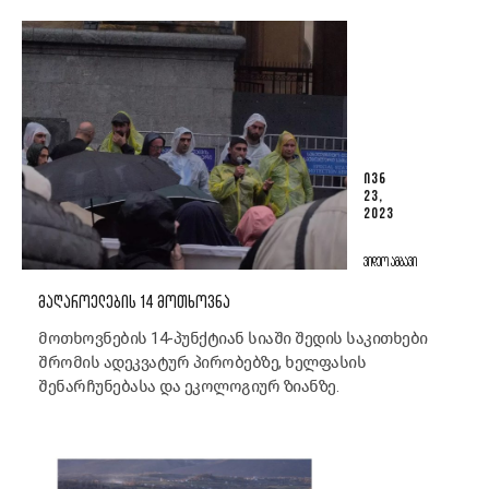
ᲘᲕᲜ
23,
2023
ᲕᲘᲓᲔᲝ ᲐᲛᲑᲐᲕᲘ
ᲛᲐᲦᲐᲠᲝᲔᲚᲔᲑᲘᲡ 14 ᲛᲝᲗᲮᲝᲕᲜᲐ
მოთხოვნების 14-პუნქტიან სიაში შედის საკითხები
შრომის ადეკვატურ პირობებზე, ხელფასის
შენარჩუნებასა და ეკოლოგიურ ზიანზე.