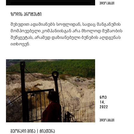
ᲕᲘᲓᲔᲝ ᲐᲛᲑᲐᲕᲘ
ᲖᲝᲓᲘᲡ ᲞᲠᲝᲢᲔᲡᲢᲘ
შეხვდით ადამიანებს სოფლიდან, სადაც მანგანუმის
მომპოვებელი კომპანიისგან არა მხოლოდ მუშაობის
შეწყვეტას, არამედ დაზიანებული ბუნების აღდგენას
ითხოვენ.
ᲜᲝᲔ
14,
2022
ᲕᲘᲓᲔᲝ ᲐᲛᲑᲐᲕᲘ
ᲛᲔᲝᲠᲐᲓᲘ ᲛᲘᲬᲐ | ᲭᲘᲐᲗᲣᲠᲐ