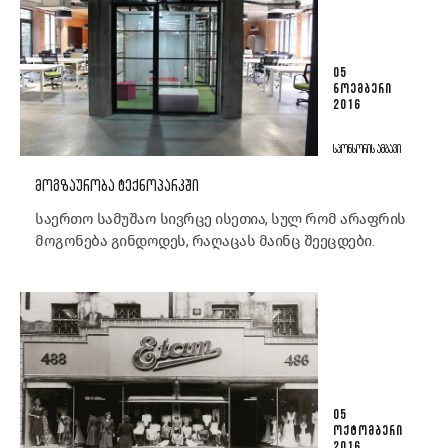
05
ᲜᲝᲔᲛᲑᲔᲠᲘ
2016
ᲡᲞᲝᲜᲡᲝᲠᲘᲡ ᲐᲛᲑᲐᲕᲘ
ᲛᲝᲒᲖᲐᲣᲠᲝᲑᲐ ᲢᲔᲥᲜᲝᲞᲐᲠᲙᲨᲘ
საერთო სამუშაო სივრცე ისეთია, სულ რომ არაფრის
მოგონება გინდოდეს, რაღაცას მაინც შეეცდები.
05
ᲝᲥᲢᲝᲛᲑᲔᲠᲘ
2016