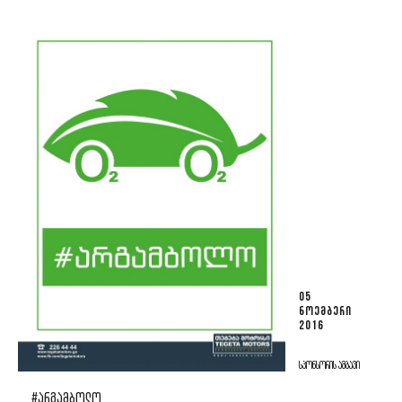
05
ᲜᲝᲔᲛᲑᲔᲠᲘ
2016
ᲡᲞᲝᲜᲡᲝᲠᲘᲡ ᲐᲛᲑᲐᲕᲘ
#ᲐᲠᲒᲐᲛᲑᲝᲚᲝ