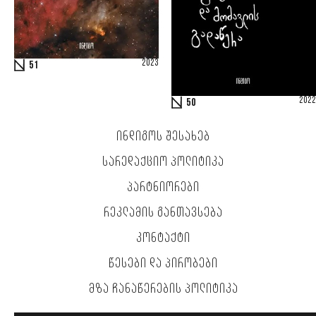
2023
51
2022
50
ᲘᲜᲓᲘᲒᲝᲡ ᲨᲔᲡᲐᲮᲔᲑ
ᲡᲐᲠᲔᲓᲐᲥᲪᲘᲝ ᲞᲝᲚᲘᲢᲘᲙᲐ
ᲞᲐᲠᲢᲜᲘᲝᲠᲔᲑᲘ
ᲠᲔᲙᲚᲐᲛᲘᲡ ᲒᲐᲜᲗᲐᲕᲡᲔᲑᲐ
ᲙᲝᲜᲢᲐᲥᲢᲘ
ᲬᲔᲡᲔᲑᲘ ᲓᲐ ᲞᲘᲠᲝᲑᲔᲑᲘ
ᲛᲖᲐ ᲩᲐᲜᲐᲬᲔᲠᲔᲑᲘᲡ ᲞᲝᲚᲘᲢᲘᲙᲐ