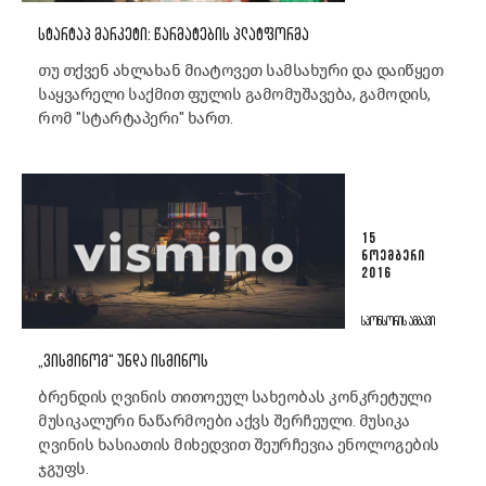
ᲡᲢᲐᲠᲢᲐᲞ ᲛᲐᲠᲙᲔᲢᲘ: ᲬᲐᲠᲛᲐᲢᲔᲑᲘᲡ ᲞᲚᲐᲢᲤᲝᲠᲛᲐ
თუ თქვენ ახლახან მიატოვეთ სამსახური და დაიწყეთ
საყვარელი საქმით ფულის გამომუშავება, გამოდის,
რომ "სტარტაპერი" ხართ.
15
ᲜᲝᲔᲛᲑᲔᲠᲘ
2016
ᲡᲞᲝᲜᲡᲝᲠᲘᲡ ᲐᲛᲑᲐᲕᲘ
„ᲕᲘᲡᲛᲘᲜᲝᲛ“ ᲣᲜᲓᲐ ᲘᲡᲛᲘᲜᲝᲡ
ბრენდის ღვინის თითოეულ სახეობას კონკრეტული
მუსიკალური ნაწარმოები აქვს შერჩეული. მუსიკა
ღვინის ხასიათის მიხედვით შეურჩევია ენოლოგების
ჯგუფს.