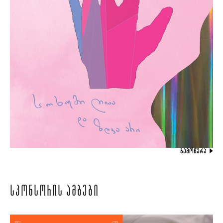
ᲒᲐᲛᲝᲬᲔᲠᲐ
ᲡᲞᲝᲜᲡᲝᲠᲘᲡ ᲐᲛᲑᲔᲑᲘ