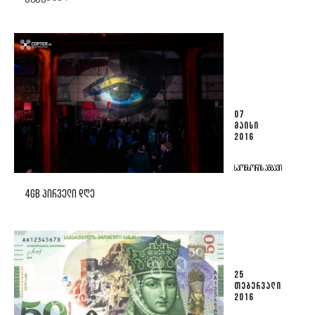
07
ᲛᲐᲘᲡᲘ
2016
ᲡᲞᲝᲜᲡᲝᲠᲘᲡ ᲐᲛᲑᲐᲕᲘ
4GB ᲞᲘᲠᲕᲔᲚᲘ ᲓᲦᲔ
25
ᲗᲔᲑᲔᲠᲕᲐᲚᲘ
2016