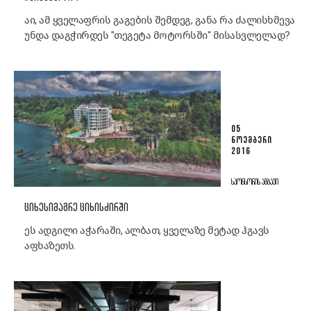
აი, ამ ყველაფრის გაგების შემდეგ, განა რა ძალისხმევა
უნდა დაგჭირდეს "თეგეტა მოტორსში" მისასვლელად?
05
ᲜᲝᲔᲛᲑᲔᲠᲘ
2016
ᲡᲞᲝᲜᲡᲝᲠᲘᲡ ᲐᲛᲑᲐᲕᲘ
ᲪᲘᲮᲔᲡᲘᲛᲐᲒᲠᲔ ᲪᲘᲮᲘᲡᲫᲘᲠᲨᲘ
ეს ადგილი აჭარაში, ალბათ, ყველაზე მეტად ჰგავს
აფხაზეთს.