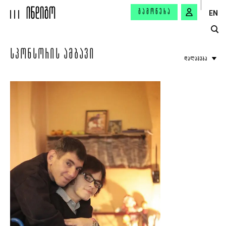
ᲒᲐᲛᲝᲬᲔᲠᲐ
EN
ᲡᲞᲝᲜᲡᲝᲠᲘᲡ ᲐᲛᲑᲐᲕᲘ
ᲓᲐᲚᲐᲒᲔᲑᲐ