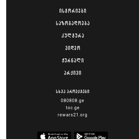
ᲘᲡᲢᲝᲠᲘᲔᲑᲘ
ᲡᲐᲖᲝᲒᲐᲓᲝᲔᲑᲐ
ᲙᲣᲚᲢᲣᲠᲐ
ᲕᲘᲓᲔᲝ
ᲟᲣᲠᲜᲐᲚᲘ
ᲐᲠᲥᲘᲕᲘ
ᲡᲮᲕᲐ ᲞᲠᲝᲔᲥᲢᲔᲑᲘ
080808.ge
toc.ge
rewars21.org