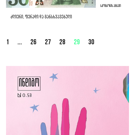
ᲡᲞᲝᲜᲡᲝᲠᲘᲡ ᲐᲛᲑᲐᲕᲘ
ᲫᲚᲘᲔᲠᲘ, ᲤᲔᲠᲐᲓᲘ ᲓᲐ ᲒᲐᲜᲡᲮᲕᲐᲕᲔᲑᲣᲚᲘ
1
...
26
27
28
29
30