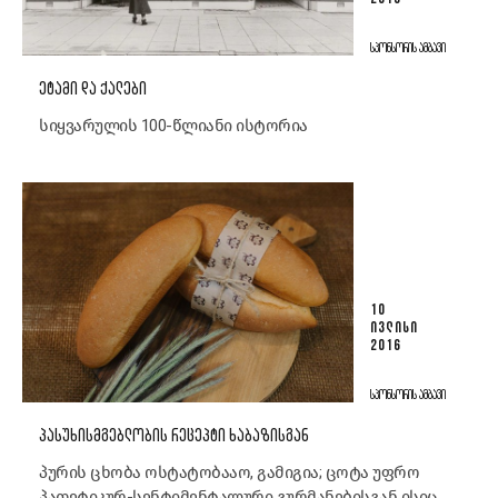
ᲡᲞᲝᲜᲡᲝᲠᲘᲡ ᲐᲛᲑᲐᲕᲘ
ᲔᲢᲐᲛᲘ ᲓᲐ ᲥᲐᲚᲔᲑᲘ
სიყვარულის 100-წლიანი ისტორია
10
ᲘᲕᲚᲘᲡᲘ
2016
ᲡᲞᲝᲜᲡᲝᲠᲘᲡ ᲐᲛᲑᲐᲕᲘ
ᲞᲐᲡᲣᲮᲘᲡᲛᲒᲔᲑᲚᲝᲑᲘᲡ ᲠᲔᲪᲔᲞᲢᲘ ᲮᲐᲑᲐᲖᲘᲡᲒᲐᲜ
პურის ცხობა ოსტატობააო, გამიგია; ცოტა უფრო
პათეტიკურ-სენტიმენტალური გურმანებისგან ისიც