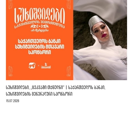
ᲡᲣᲮᲘᲨᲕᲘᲚᲔᲑᲘ, „ᲪᲔᲙᲕᲐᲨᲘ ᲗᲥᲛᲣᲚᲜᲘ“ | ᲡᲐᲥᲐᲠᲗᲕᲔᲚᲝᲡ ᲑᲐᲜᲙᲘ,
ᲡᲣᲮᲘᲨᲕᲘᲚᲔᲑᲘᲡ ᲒᲔᲜᲔᲠᲐᲚᲣᲠᲘ ᲡᲞᲝᲜᲡᲝᲠᲘ
15.07.2026