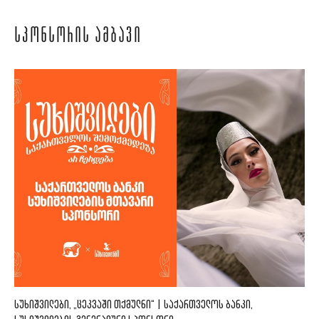
ᲡᲞᲝᲜᲡᲝᲠᲘᲡ ᲐᲛᲑᲐᲕᲘ
ᲡᲣᲮᲘᲨᲕᲘᲚᲔᲑᲘ, „ᲪᲔᲙᲕᲐᲨᲘ ᲗᲥᲛᲣᲚᲜᲘ“ | ᲡᲐᲥᲐᲠᲗᲕᲔᲚᲝᲡ ᲑᲐᲜᲙᲘ,