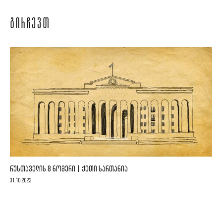
ᲒᲘᲠᲩᲔᲕᲗ
ᲠᲣᲡᲗᲐᲕᲔᲚᲘᲡ 8 ᲜᲝᲛᲔᲠᲘ | ᲥᲔᲗᲘ ᲡᲐᲠᲗᲐᲜᲘᲐ
31.10.2023