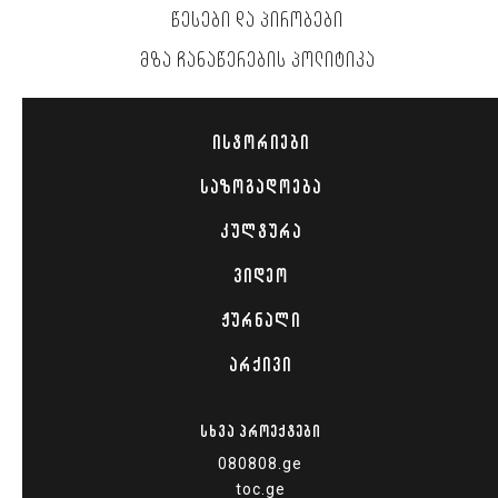
ᲬᲔᲡᲔᲑᲘ ᲓᲐ ᲞᲘᲠᲝᲑᲔᲑᲘ
ᲛᲖᲐ ᲩᲐᲜᲐᲬᲔᲠᲔᲑᲘᲡ ᲞᲝᲚᲘᲢᲘᲙᲐ
ᲘᲡᲢᲝᲠᲘᲔᲑᲘ
ᲡᲐᲖᲝᲒᲐᲓᲝᲔᲑᲐ
ᲙᲣᲚᲢᲣᲠᲐ
ᲕᲘᲓᲔᲝ
ᲟᲣᲠᲜᲐᲚᲘ
ᲐᲠᲥᲘᲕᲘ
ᲡᲮᲕᲐ ᲞᲠᲝᲔᲥᲢᲔᲑᲘ
080808.ge
toc.ge