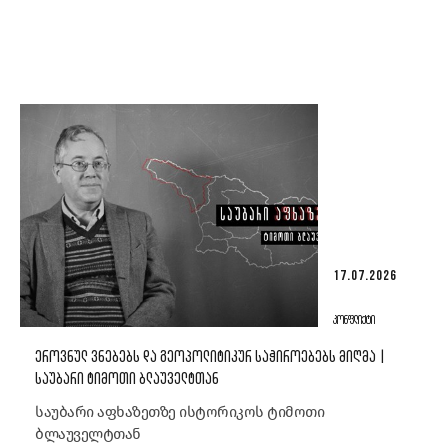
17.07.2026
ᲙᲝᲜᲤᲚᲘᲥᲢᲘ
ᲔᲠᲝᲕᲜᲣᲚ ᲕᲜᲔᲑᲔᲑᲡ ᲓᲐ ᲒᲔᲝᲞᲝᲚᲘᲢᲘᲙᲣᲠ ᲡᲐᲭᲘᲠᲝᲔᲑᲔᲑᲡ ᲛᲘᲦᲛᲐ |
ᲡᲐᲣᲑᲐᲠᲘ ᲢᲘᲛᲝᲗᲘ ᲑᲚᲐᲣᲕᲔᲚᲢᲗᲐᲜ
საუბარი აფხაზეთზე ისტორიკოს ტიმოთი
ბლაუველტთან