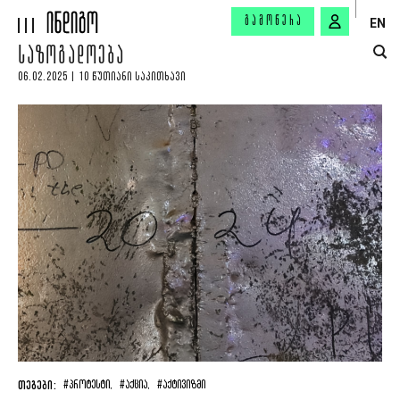
ᲒᲐᲛᲝᲬᲔᲠᲐ
EN
ᲡᲐᲖᲝᲒᲐᲓᲝᲔᲑᲐ
06.02.2025 | 10 ᲬᲣᲗᲘᲐᲜᲘ ᲡᲐᲙᲘᲗᲮᲐᲕᲘ
ᲗᲔᲒᲔᲑᲘ:
#ᲞᲠᲝᲢᲔᲡᲢᲘ,
#ᲐᲥᲪᲘᲐ,
#ᲐᲥᲢᲘᲕᲘᲖᲛᲘ