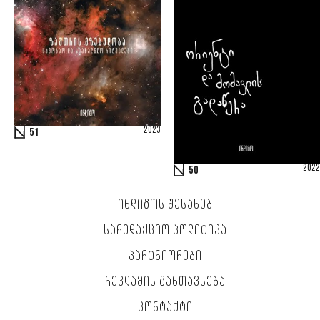
2023
51
2022
50
ᲘᲜᲓᲘᲒᲝᲡ ᲨᲔᲡᲐᲮᲔᲑ
ᲡᲐᲠᲔᲓᲐᲥᲪᲘᲝ ᲞᲝᲚᲘᲢᲘᲙᲐ
ᲞᲐᲠᲢᲜᲘᲝᲠᲔᲑᲘ
ᲠᲔᲙᲚᲐᲛᲘᲡ ᲒᲐᲜᲗᲐᲕᲡᲔᲑᲐ
ᲙᲝᲜᲢᲐᲥᲢᲘ