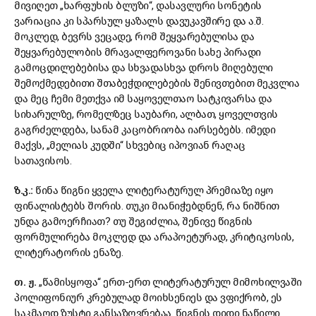
მივიღეთ „ხარფუხის ბლუზი“, დასავლური სონეტის
ვარიაცია კი სპარსულ ყაზალს დავუკავშირე და ა.შ.
მოკლედ, ბევრს ვეცადე, რომ შეყვარებულისა და
შეყვარებულობის მრავალფეროვანი სახე პირადი
გამოცდილებებისა და სხვადასხვა დროს მიღებული
შემოქმედებითი შთაბეჭდილებების შენივთებით მეკვლია
და მეც ჩემი მეთქვა იმ საყოველთაო სატკივარსა და
სიხარულზე, რომელზეც საუბარი, ალბათ, ყოველთვის
გაგრძელდება, სანამ კაცობრიობა იარსებებს. იმედი
მაქვს, „მელიას კუდში“ სხვებიც იპოვიან რაღაც
სათავისოს.
ზ.კ.:
წინა წიგნი ყველა ლიტერატურულ პრემიაზე იყო
ფინალისტებს შორის. თუკი მიანიჭებდნენ, რა ნიშნით
უნდა გამოერჩიათ? თუ შეგიძლია, შენივე წიგნის
ფორმულირება მოკლედ და არაპოეტურად, კრიტიკოსის,
ლიტერატორის ენაზე.
თ
. ჟ.
„წამისყოფა“ ერთ-ერთ ლიტერატურულ მიმოხილვაში
პოლიფონიურ კრებულად მოიხსენიეს და ვფიქრობ, ეს
საკმაოდ ზუსტი განსაზღვრებაა. წიგნის დიდი ნაწილი