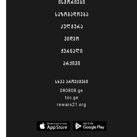
ᲘᲡᲢᲝᲠᲘᲔᲑᲘ
ᲡᲐᲖᲝᲒᲐᲓᲝᲔᲑᲐ
ᲙᲣᲚᲢᲣᲠᲐ
ᲕᲘᲓᲔᲝ
ᲟᲣᲠᲜᲐᲚᲘ
ᲐᲠᲥᲘᲕᲘ
ᲡᲮᲕᲐ ᲞᲠᲝᲔᲥᲢᲔᲑᲘ
080808.ge
toc.ge
rewars21.org