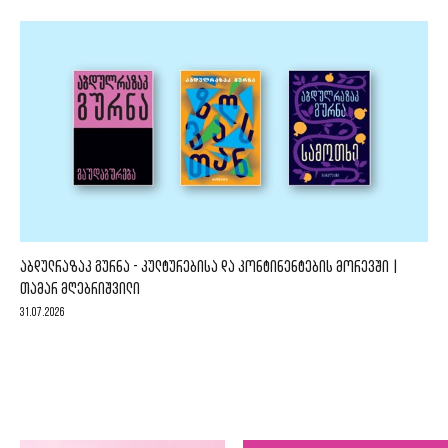
ᲐᲑᲓᲣᲚᲠᲐᲖᲐᲙ ᲒᲣᲠᲜᲐ - ᲙᲣᲚᲢᲣᲠᲔᲑᲘᲡᲐ ᲓᲐ ᲙᲝᲜᲢᲘᲜᲔᲜᲢᲔᲑᲘᲡ ᲛᲝᲠᲔᲕᲨᲘ |
ᲗᲐᲛᲐᲠ ᲛᲦᲔᲑᲠᲘᲨᲕᲘᲚᲘ
31.07.2026