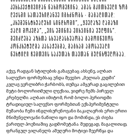
ᲡᲘᲧᲕᲐᲠᲣᲚᲘᲡ ᲛᲠᲐᲕᲐᲚᲒᲕᲐᲠᲘ ᲜᲐᲠᲐᲢᲘᲕᲘ ᲥᲐᲚᲣᲠᲘ
ᲞᲔᲠᲡᲞᲔᲥᲢᲘᲕᲘᲓᲐᲜ ᲬᲐᲠᲛᲝᲛᲔᲩᲘᲜᲐ. ᲐᲛᲐᲡ ᲛᲙᲘᲗᲮᲕᲔᲚᲘ ᲖᲝᲒ
ᲚᲔᲥᲡᲨᲘ ᲡᲐᲗᲐᲣᲠᲘᲓᲐᲜᲕᲔ ᲘᲒᲠᲫᲜᲝᲑᲡ - ᲛᲐᲒᲐᲚᲘᲗᲐᲓ:
„ᲞᲠᲔᲛᲔᲜᲡᲢᲠᲣᲐᲚᲣᲠᲘ ᲡᲘᲜᲓᲠᲝᲛᲘ“, „ᲧᲕᲔᲚᲐᲖᲔ ᲚᲐᲛᲐᲖᲘ
ᲥᲐᲚᲘ ᲛᲝᲙᲕᲓᲐ“, „ᲕᲘᲡ ᲔᲨᲘᲜᲘᲐ ᲕᲘᲠᲯᲘᲜᲘᲐ ᲕᲣᲚᲤᲘᲡ“.
ᲨᲔᲘᲫᲚᲔᲑᲐ ᲐᲖᲠᲗᲐ ᲡᲮᲕᲐᲓᲐᲡᲮᲕᲐᲝᲑᲐ ᲒᲐᲛᲝᲘᲬᲕᲘᲝᲡ
ᲙᲝᲜᲙᲠᲔᲢᲣᲚᲛᲐ ᲞᲐᲡᲐᲟᲔᲑᲛᲐ, ᲛᲐᲒᲠᲐᲛ ᲐᲛᲝᲡᲐᲕᲐᲚᲘ
ᲬᲔᲠᲢᲘᲚᲘ ᲩᲔᲛᲗᲕᲘᲡ ᲡᲐᲙᲣᲗᲐᲠ ᲗᲐᲕᲗᲐᲜ ᲒᲣᲚᲬᲠᲤᲔᲚᲝᲑᲐᲐ.
აქვე, რადგან სტილების გაზავებაც ახსენე, ალბათ
სალექსო ფორმებსაც უნდა შევეხო. „მელიას კუდში“
კვლავ ვერლიბრი ჭარბობს, თუმცა ამჯერად გაცილებით
მეტი ბოლორითმული ლექსია, ვიდრე ჩემს პირველ
კრებულში. ალბათ იმიტომ, რომ ბოლო პერიოდში
ტრადიციულ სალექსო ფორმებთან ექსპერიმენტული
მუშაობა ჩემი ინგლისურენოვანი ბაკალავრის ერთ-ერთი
მნიშვნელოვანი ნაწილი იყო და მომინდა, ეს ძიება
ქართულ პოეზიაშიც გადმომეტანა. შედეგად, მაგალითად,
ფრანგულ ვილანელს აშუღური მოტივი შეერწყა და