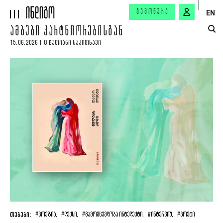
ᲒᲐᲛᲝᲬᲔᲠᲐ
EN
ᲐᲛᲑᲔᲑᲘ ᲞᲐᲠᲢᲜᲘᲝᲠᲔᲑᲘᲡᲒᲐᲜ
15.06.2026 | 8 ᲬᲣᲗᲘᲐᲜᲘ ᲡᲐᲙᲘᲗᲮᲐᲕᲘ
ᲗᲔᲒᲔᲑᲘ:
#ᲞᲝᲔᲖᲘᲐ,
#ᲚᲔᲥᲡᲘ,
#ᲒᲐᲛᲝᲛᲪᲔᲛᲚᲝᲑᲐ ᲘᲜᲢᲔᲚᲔᲥᲢᲘ,
#ᲘᲜᲢᲔᲠᲕᲘᲣ,
#ᲞᲝᲔᲢᲘ