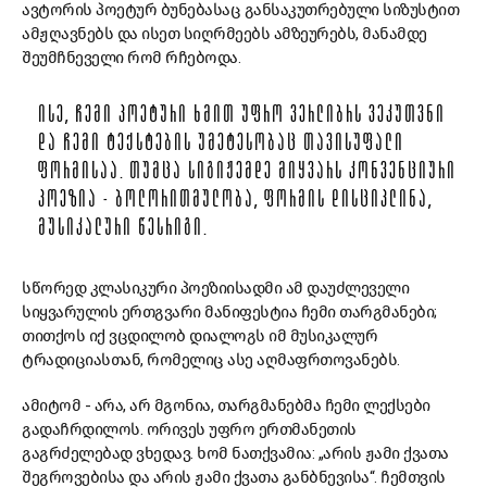
ავტორის პოეტურ ბუნებასაც განსაკუთრებული სიზუსტით
ამჟღავნებს და ისეთ სიღრმეებს ამზეურებს, მანამდე
შეუმჩნეველი რომ რჩებოდა.
ᲘᲡᲔ, ᲩᲔᲛᲘ ᲞᲝᲔᲢᲣᲠᲘ ᲮᲛᲘᲗ ᲣᲤᲠᲝ ᲕᲔᲠᲚᲘᲑᲠᲡ ᲕᲔᲙᲣᲗᲕᲜᲘ
ᲓᲐ ᲩᲔᲛᲘ ᲢᲔᲥᲡᲢᲔᲑᲘᲡ ᲣᲛᲔᲢᲔᲡᲝᲑᲐᲪ ᲗᲐᲕᲘᲡᲣᲤᲐᲚᲘ
ᲤᲝᲠᲛᲘᲡᲐᲐ. ᲗᲣᲛᲪᲐ ᲡᲘᲒᲘᲟᲔᲛᲓᲔ ᲛᲘᲧᲕᲐᲠᲡ ᲙᲝᲜᲕᲔᲜᲪᲘᲣᲠᲘ
ᲞᲝᲔᲖᲘᲐ - ᲑᲝᲚᲝᲠᲘᲗᲛᲣᲚᲝᲑᲐ, ᲤᲝᲠᲛᲘᲡ ᲓᲘᲡᲪᲘᲞᲚᲘᲜᲐ,
ᲛᲣᲡᲘᲙᲐᲚᲣᲠᲘ ᲬᲔᲡᲠᲘᲒᲘ.
სწორედ კლასიკური პოეზიისადმი ამ დაუძლეველი
სიყვარულის ერთგვარი მანიფესტია ჩემი თარგმანები;
თითქოს იქ ვცდილობ დიალოგს იმ მუსიკალურ
ტრადიციასთან, რომელიც ასე აღმაფრთოვანებს.
ამიტომ - არა, არ მგონია, თარგმანებმა ჩემი ლექსები
გადაჩრდილოს. ორივეს უფრო ერთმანეთის
გაგრძელებად ვხედავ. ხომ ნათქვამია: „არის ჟამი ქვათა
შეგროვებისა და არის ჟამი ქვათა განბნევისა“. ჩემთვის