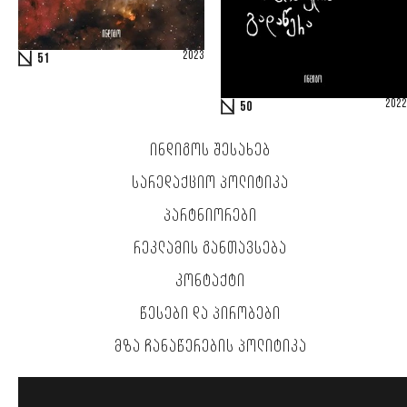
2023
51
2022
50
ᲘᲜᲓᲘᲒᲝᲡ ᲨᲔᲡᲐᲮᲔᲑ
ᲡᲐᲠᲔᲓᲐᲥᲪᲘᲝ ᲞᲝᲚᲘᲢᲘᲙᲐ
ᲞᲐᲠᲢᲜᲘᲝᲠᲔᲑᲘ
ᲠᲔᲙᲚᲐᲛᲘᲡ ᲒᲐᲜᲗᲐᲕᲡᲔᲑᲐ
ᲙᲝᲜᲢᲐᲥᲢᲘ
ᲬᲔᲡᲔᲑᲘ ᲓᲐ ᲞᲘᲠᲝᲑᲔᲑᲘ
ᲛᲖᲐ ᲩᲐᲜᲐᲬᲔᲠᲔᲑᲘᲡ ᲞᲝᲚᲘᲢᲘᲙᲐ