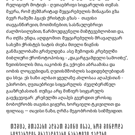
რელიგიურ მოტივს - ღვთაებრივი სიყვარულის თემას.
მჯერა, რომ ჭეშმარიტად შეყვარებულის შინაგანი გზა
ბევრ რამეში ჰგავს ქრისტეს გზას - თავისი
თავგანწირვით, მოთმინებით, სასწაულებრივი
ძალმოსილებით, წარმოუდგენელი მიმტევებლობით და,
რა თქმა უნდა, აღდგომით. შეყვარებულის მრავალგვარ
სახეში ქრისტეს ხატის ძიება მთელი წიგნის
განმავლობაში გრძელდება. ასე შემოდის კრებულში
ბიბლიური ქრონოტოპოსიც - „დაკარგვამდელი სამოთხე“,
ზეთისხილის მთა, იაკობის ჭა, ექოები აბრაამისა და
იობის ლოცვებიდან, ღვთისმშობლის სადიდებლებიდან
და სხვა. ეს ხაზი ალბათ ყველაზე ახლოსაა აღაპესთან -
უპირობო, ღვთაებრივი სიყვარულის ძველბერძნულ
გააზრებასთან. თუმცა არც მიწიერ სიყვარულს
გავქცევივარ: კრებულში აღაპეს გვერდით ეროსიც
ბობოქრობს თავისი გიჟური, ხორციელი ტკივილით და
ფილიაც — თავისი ნაზი, ღრმა მეგობრობის სიმშვიდით.
ᲗᲣᲛᲪᲐ, ᲛᲗᲐᲕᲐᲠᲘ ᲐᲚᲑᲐᲗ ᲛᲐᲘᲜᲪ ᲘᲡᲐᲐ, ᲠᲝᲛ ᲛᲘᲜᲓᲝᲓᲐ