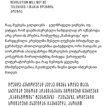
REVOLUTION WILL NOT BE
TELEVISED | ᲗᲐᲛᲐᲠ ᲟᲦᲔᲜᲢᲘᲡ
ᲞᲝᲔᲖᲘᲐ
რაც შეეხება ჯილდოებს - გულწრფელი ვიქნები, თუ
ვიტყვი, რომ დაუმსახურებელი ნამდვილად არ იქნებოდა
არც ერთი ის პრემია, რომელზეც „წამისყოფა“ იყო
წარდგენილი. კრებულში შესული ლექსები ბრიტანულ და
გერმანულ ანთოლოგიებშია დაბეჭდილი, ორი მათგანი კი
იორკშირის ახალგაზრდა მწერლების ლიტერატურული
კონკურსის შორთლისტშიც მოხვდა. ქართველმა
ლიტერატორებმა და, რაც ჩემთვის ყველაზე
მნიშვნელოვანია, მკითხველმა წიგნი დიდი ინტერესით
მიიღეს.
ᲓᲦᲔᲛᲓᲔ ᲞᲔᲠᲘᲝᲓᲣᲚᲐᲓ ᲙᲕᲚᲐᲕ ᲘᲩᲔᲜᲡ ᲮᲝᲚᲛᲔ ᲗᲐᲕᲡ
ᲡᲠᲣᲚᲘᲐᲓ ᲣᲪᲜᲝᲑᲘ ᲐᲓᲐᲛᲘᲐᲜᲔᲑᲘᲡ ᲔᲛᲝᲪᲘᲣᲠᲘ ᲬᲔᲠᲘᲚᲔᲑᲘ
„ᲬᲐᲛᲘᲡᲧᲝᲤᲘᲡ“ ᲢᲔᲥᲡᲢᲔᲑᲖᲔ - ᲚᲔᲥᲡᲔᲑᲖᲔ, ᲠᲝᲛᲚᲔᲑᲘᲪ
ᲡᲝᲪᲘᲐᲚᲣᲠᲘ ᲥᲡᲔᲚᲘᲓᲐᲜ ᲒᲐᲕᲠᲪᲔᲚᲓᲐ, ᲐᲡᲝᲑᲘᲗ