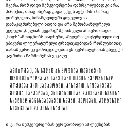
მჯერა, რომ დიდი მემკვიდრეობა დაბრკოლებად კი არა,
პირიქით, შთაგონებად უნდა ექცეს ავტორს. ის, რაც
ღირებულია, სინამდვილეში ყოველთვის
დამაკავშირებელი ხიდია და არა შემომსაზღვრელი
კედელი. „მელიას კუდშიც“ მკითხველი არაერთ ასეთ
„ხიდს“ ამოიცნობს ხალხური, აშუღური, ლიტურგიული თუ
ეპიკური ლიტერატურული ტრადიციებიდან, რომლებითაც
თანამედროვე გამოცდილების უნივერსალურთან უწყვეტი
კავშირის წარმოჩენას ვეცადე.
ᲐᲛᲘᲢᲝᲛᲐᲪ, ᲔᲡ ᲡᲣᲚᲐᲪ ᲐᲠ ᲧᲝᲤᲘᲚᲐ ᲗᲔᲛᲐᲢᲣᲠᲘ
ᲗᲕᲘᲗᲨᲔᲖᲦᲣᲓᲕᲐ ᲐᲜ ᲡᲐᲙᲣᲗᲐᲠᲘ ᲗᲐᲕᲘᲡ ᲮᲔᲚᲝᲕᲜᲣᲠᲐᲓ
ᲛᲝᲥᲪᲔᲕᲐ ᲔᲠᲗ ᲙᲐᲚᲐᲞᲝᲢᲨᲘ. ᲞᲘᲠᲘᲥᲘᲗ, ᲡᲘᲧᲕᲐᲠᲣᲚᲛᲐ
ᲛᲝᲛᲪᲐ ᲡᲐᲨᲣᲐᲚᲔᲑᲐ, ᲔᲠᲗᲛᲐᲜᲔᲗᲗᲐᲜ ᲓᲐᲛᲔᲙᲐᲕᲨᲘᲠᲔᲑᲘᲜᲐ
ᲡᲠᲣᲚᲘᲐᲓ ᲒᲐᲜᲡᲮᲕᲐᲕᲔᲑᲣᲚᲘ ᲮᲛᲔᲑᲘ, ᲔᲞᲝᲥᲔᲑᲘ, ᲙᲣᲚᲢᲣᲠᲣᲚᲘ
ᲡᲘᲕᲠᲪᲔᲔᲑᲘ ᲓᲐ ᲞᲔᲠᲡᲝᲜᲐᲟᲔᲑᲘ.
ზ. კ.:
რა მემკვიდრეობას ეყრდნობოდი ამ ლექსების