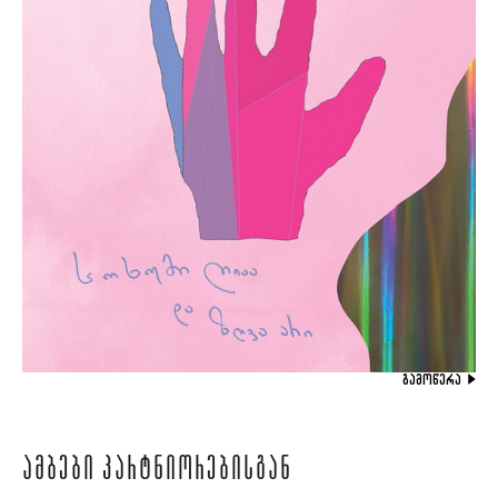
ᲒᲐᲛᲝᲬᲔᲠᲐ
ᲐᲛᲑᲔᲑᲘ ᲞᲐᲠᲢᲜᲘᲝᲠᲔᲑᲘᲡᲒᲐᲜ