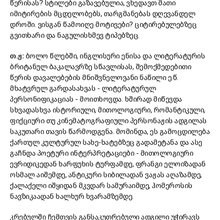
წერისას? სტილები გაზავებულია, ვხედავთ მათი
იმიტირების მცდელობებს, თარგმანებას დღევანდელ
დროში. ვისგან წამოიღე მოტივები? ციტირებულებზეც
გვითხარი და ნაგულისხმევ ტიპებზეც.
თ.ჟ:
ბოლო წლებში, ინგლისური ენისა და ლიტერატურის
ბრიტანულ ბაკალავრზე სწავლისას, შემოქმედებითი
წერის დავალებების მნიშვნელოვანი ნაწილი ე.წ.
მხატვრულ გარდასახვას - ლიტერატურულ
პერსონიფიკაციას - მოითხოვდა. ხშირად მიწევდა
სხვადასხვა ისტორიული, მითოლოგიური, რომანტიკული,
ფიქციური თუ კინემატოგრაფიული პერსონაჟის ადგილას
საკუთარი თავის წარმოდგენა. მომინდა, ეს გამოცდილება
ქართულ კულტურულ სახე-ხატებზეც გადამეტანა და ასე
გაჩნდა პოეტური ინტერპრეტაციები - მითოლოგიური
ევრიდიკედან ხარფუხის ტურფამდე, ფრანგი ელოიზადან
ოსმალ აიშემდე, ანტიკური სიბილადან ვაჟას აღაზამდე,
ქალაქელი იშყიდან მკვდარ სამურაიმდე, ჰომეროსის
ნავზიკაადან ხალხურ ხვარამზემდე.
კრებულში ჩემთვის განსაკუთრებული ადგილი უჭირავს