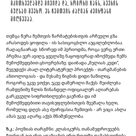
ᲛᲙᲘᲗᲮᲕᲔᲚᲐᲛᲓᲔ ᲛᲘᲕᲘᲓᲐ ᲓᲐ, ᲠᲝᲒᲝᲠᲪ ᲩᲐᲜᲡ, ᲑᲔᲕᲠᲘᲡ
ᲒᲣᲚᲡᲐᲪ ᲨᲔᲔᲮᲝ. ᲔᲡ ᲩᲔᲛᲗᲕᲘᲡ ᲫᲐᲚᲘᲐᲜ ᲫᲕᲘᲠᲤᲐᲡᲘ
ᲛᲘᲦᲬᲔᲕᲐᲐ.
თუმცა წერა ჩემთვის წარმატებისთვის არჩეული გზა
არასოდეს ყოფილა - ის სასიცოცხლო აუცილებლობაა.
რაღაცნაირად. სწორედ იმ პერიოდმა, როცა ვერც ერთი
პრემია ვერ ავიღე, ყველაზე ნაყოფიერად იმოქმედა ჩემს
შემოქმედებით ცხოვრებაზე: დაიბადა „მელიას კუდი“,
შევუდექი ახალ ლიტერატურულ პროექტს - თარგმანების
ანთოლოგიას - და მესამე წიგნის დიდი ნაწილიც,
როგორც უკვე ვთქვი, უკვე დაწერილი მაქვს. შეიძლება
რამდენიმე წლის წინანდელ ოფიციალურ აღიარებას
გარკვეული სიფრთხილეები გაეჩინა და იმ
შემოქმედებითი თავისუფლებისთვის შეეშალა ხელი,
რომელიც დღეს ასე ძვირფასია ჩემთვის - არ ვიცი. ახლა
ამას უკვე აღარც აქვს მნიშვნელობა.
ზ.კ.:
პოეზიას თარგმნი. კლასიკურს, თანამედროვეებს.
ჩვენთან უყვართ ადამიანის ერთ როლში დამახსოვრება.