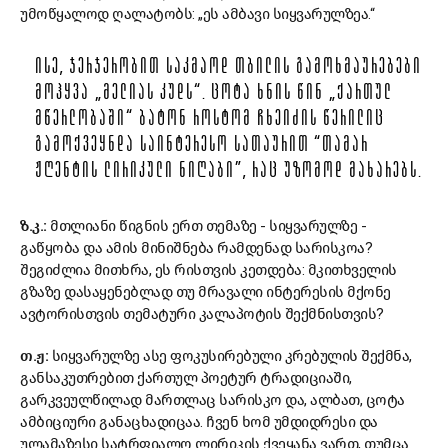
უმოწყალოდ ღალატობს: „ეს ამბავი სიყვარულზეა.“
ᲘᲡᲔ, ᲯᲔᲠᲯᲔᲠᲝᲑᲘᲗ ᲡᲐᲙᲛᲐᲝᲓ ᲗᲑᲘᲚᲘᲡ ᲒᲐᲛᲝᲮᲛᲐᲣᲠᲔᲑᲔᲑᲘ
ᲛᲝᲰᲧᲕᲐ „ᲛᲔᲚᲘᲐᲡ ᲙᲣᲓᲡ“. ᲪᲝᲢᲐ ᲮᲜᲘᲡ ᲬᲘᲜ „ᲥᲐᲠᲗᲣᲚ
ᲛᲬᲔᲠᲚᲝᲑᲐᲨᲘ“ ᲑᲐᲢᲝᲜ ᲠᲝᲡᲢᲝᲛ ᲩᲮᲔᲘᲫᲘᲡ ᲬᲔᲠᲘᲚᲘᲪ
ᲒᲐᲛᲝᲥᲕᲔᲧᲜᲓᲐ ᲡᲐᲘᲜᲢᲔᲠᲔᲡᲝ ᲡᲐᲗᲐᲣᲠᲘᲗ “ᲗᲐᲛᲐᲠ
ᲟᲦᲔᲜᲢᲘᲡ ᲚᲘᲠᲘᲙᲣᲚᲘ ᲜᲘᲦᲐᲑᲘ”, ᲠᲐᲪ ᲣᲖᲝᲛᲝᲓ ᲛᲐᲮᲐᲠᲔᲑᲡ.
ზ.კ.:
მთლიანი წიგნის ერთ თემაზე - სიყვარულზე -
გაწყობა და ამის მინიშნება რამდენად სარისკოა?
შეგიძლია მითხრა, ეს რისთვის კეთდება: მკითხველის
გზაზე დასაყენებლად თუ მრავალი ინტერესის მქონე
ავტორისთვის თემატური კალაპოტის შექმნისთვის?
თ.ჟ:
სიყვარულზე ასე ფოკუსირებული კრებულის შექმნა,
განსაკუთრებით ქართულ პოეტურ ტრადიციაში,
გარკვეულწილად მართლაც სარისკო და, ალბათ, ცოტა
ამბიციური განაცხადიცაა. ჩვენ ხომ უმდიდრესი და
ულამაზესი სატრფიალო ლირიკის ქვეყანა ვართ, თუმცა