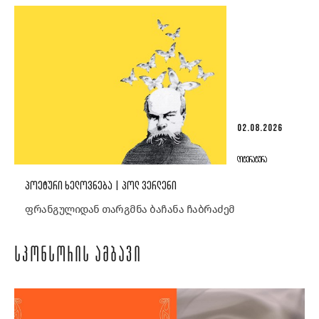
02.08.2026
ᲚᲘᲢᲔᲠᲐᲢᲣᲠᲐ
ᲞᲝᲔᲢᲣᲠᲘ ᲮᲔᲚᲝᲕᲜᲔᲑᲐ | ᲞᲝᲚ ᲕᲔᲠᲚᲔᲜᲘ
ფრანგულიდან თარგმნა ბაჩანა ჩაბრაძემ
ᲡᲞᲝᲜᲡᲝᲠᲘᲡ ᲐᲛᲑᲐᲕᲘ