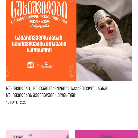
ᲡᲣᲮᲘᲨᲕᲘᲚᲔᲑᲘ, „ᲪᲔᲙᲕᲐᲨᲘ ᲗᲥᲛᲣᲚᲜᲘ“ | ᲡᲐᲥᲐᲠᲗᲕᲔᲚᲝᲡ ᲑᲐᲜᲙᲘ,
ᲡᲣᲮᲘᲨᲕᲘᲚᲔᲑᲘᲡ ᲒᲔᲜᲔᲠᲐᲚᲣᲠᲘ ᲡᲞᲝᲜᲡᲝᲠᲘ
15 ივლისი 2026