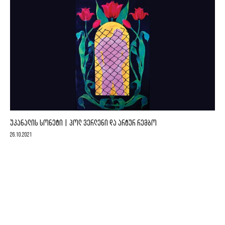
ᲣᲙᲐᲜᲐᲚᲘᲡ ᲡᲝᲜᲔᲢᲘ | ᲞᲝᲚ ᲕᲔᲠᲚᲔᲜᲘ ᲓᲐ ᲐᲠᲢᲣᲠ ᲠᲔᲛᲑᲝ
26.10.2021