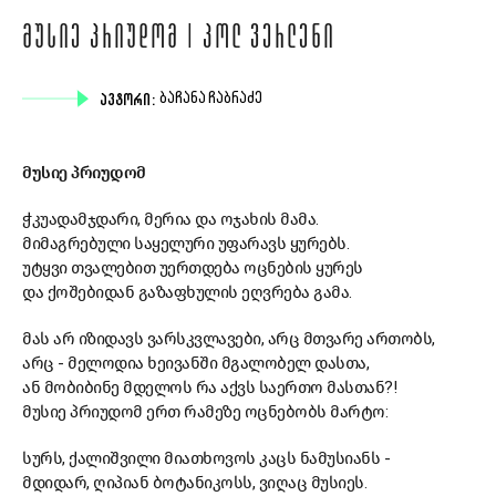
ᲛᲣᲡᲘᲔ ᲞᲠᲘᲣᲓᲝᲛ | ᲞᲝᲚ ᲕᲔᲠᲚᲔᲜᲘ
ᲐᲕᲢᲝᲠᲘ:
ᲑᲐᲩᲐᲜᲐ ᲩᲐᲑᲠᲐᲫᲔ
მუსიე პრიუდომ
ჭკუადამჯდარი, მერია და ოჯახის მამა.
მიმაგრებული საყელური უფარავს ყურებს.
უტყვი თვალებით უერთდება ოცნების ყურეს
და ქოშებიდან გაზაფხულის ეღვრება გამა.
მას არ იზიდავს ვარსკვლავები, არც მთვარე ართობს,
არც - მელოდია ხეივანში მგალობელ დასთა,
ან მობიბინე მდელოს რა აქვს საერთო მასთან?!
მუსიე პრიუდომ ერთ რამეზე ოცნებობს მარტო:
სურს, ქალიშვილი მიათხოვოს კაცს ნამუსიანს -
მდიდარ, ღიპიან ბოტანიკოსს, ვიღაც მუსიეს.