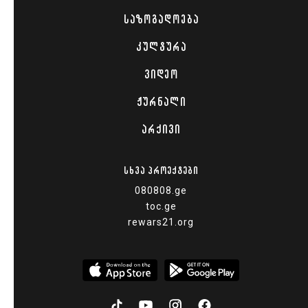
ᲡᲐᲖᲝᲒᲐᲓᲝᲔᲑᲐ
ᲙᲣᲚᲢᲣᲠᲐ
ᲕᲘᲓᲔᲝ
ᲟᲣᲠᲜᲐᲚᲘ
ᲐᲠᲥᲘᲕᲘ
ᲡᲮᲕᲐ ᲞᲠᲝᲔᲥᲢᲔᲑᲘ
080808.ge
toc.ge
rewars21.org