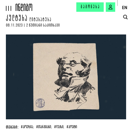
ᲒᲐᲛᲝᲬᲔᲠᲐ
EN
ᲙᲣᲚᲢᲣᲠᲐ
ᲚᲘᲢᲔᲠᲐᲢᲣᲠᲐ
08.11.2023 | 2 ᲬᲣᲗᲘᲐᲜᲘ ᲡᲐᲙᲘᲗᲮᲐᲕᲘ
ᲗᲔᲒᲔᲑᲘ:
#ᲞᲝᲔᲖᲘᲐ,
#ᲗᲐᲠᲒᲛᲐᲜᲘ,
#ᲚᲔᲥᲡᲘ,
#ᲞᲝᲔᲢᲘ