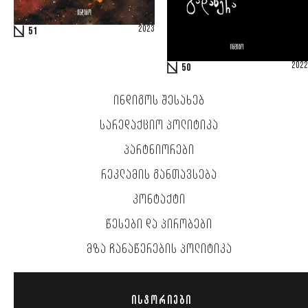
2023
51
2022
50
ᲘᲜᲓᲘᲒᲝᲡ ᲨᲔᲡᲐᲮᲔᲑ
ᲡᲐᲠᲔᲓᲐᲥᲪᲘᲝ ᲞᲝᲚᲘᲢᲘᲙᲐ
ᲞᲐᲠᲢᲜᲘᲝᲠᲔᲑᲘ
ᲠᲔᲙᲚᲐᲛᲘᲡ ᲒᲐᲜᲗᲐᲕᲡᲔᲑᲐ
ᲙᲝᲜᲢᲐᲥᲢᲘ
ᲬᲔᲡᲔᲑᲘ ᲓᲐ ᲞᲘᲠᲝᲑᲔᲑᲘ
ᲛᲖᲐ ᲩᲐᲜᲐᲬᲔᲠᲔᲑᲘᲡ ᲞᲝᲚᲘᲢᲘᲙᲐ
ᲘᲡᲢᲝᲠᲘᲔᲑᲘ