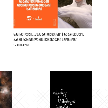
ᲡᲣᲮᲘᲨᲕᲘᲚᲔᲑᲘ, „ᲪᲔᲙᲕᲐᲨᲘ ᲗᲥᲛᲣᲚᲜᲘ“ | ᲡᲐᲥᲐᲠᲗᲕᲔᲚᲝᲡ
ᲑᲐᲜᲙᲘ, ᲡᲣᲮᲘᲨᲕᲘᲚᲔᲑᲘᲡ ᲒᲔᲜᲔᲠᲐᲚᲣᲠᲘ ᲡᲞᲝᲜᲡᲝᲠᲘ
15 ივლისი 2026