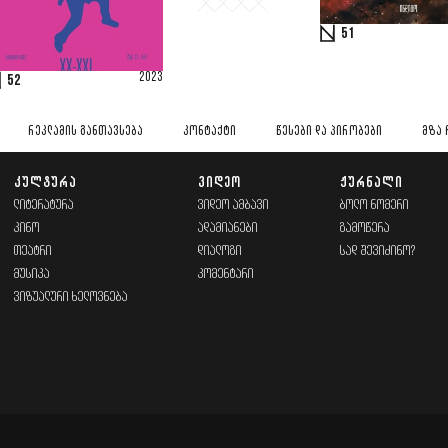
51
2023
52
ᲠᲔᲙᲚᲐᲛᲘᲡ ᲒᲐᲜᲗᲐᲕᲡᲔᲑᲐ
ᲙᲝᲜᲢᲐᲥᲢᲘ
ᲬᲔᲡᲔᲑᲘ ᲓᲐ ᲞᲘᲠᲝᲑᲔᲑᲘ
ᲛᲖᲐ 
ᲙᲣᲚᲢᲣᲠᲐ
ᲕᲘᲓᲔᲝ
ᲟᲣᲠᲜᲐᲚᲘ
ᲚᲘᲢᲔᲠᲐᲢᲣᲠᲐ
ᲕᲘᲓᲔᲝ ᲐᲛᲑᲐᲕᲘ
ᲑᲝᲚᲝ ᲜᲝᲛᲔᲠᲘ
ᲙᲘᲜᲝ
ᲐᲓᲐᲛᲘᲐᲜᲔᲑᲘ
ᲒᲐᲛᲝᲬᲔᲠᲐ
ᲗᲔᲐᲢᲠᲘ
ᲓᲘᲐᲚᲝᲒᲘ
ᲡᲐᲓ ᲨᲔᲕᲘᲫᲘᲜᲝ?
ᲛᲣᲡᲘᲙᲐ
ᲙᲝᲛᲔᲜᲢᲐᲠᲘ
ᲕᲘᲖᲣᲐᲚᲣᲠᲘ ᲮᲔᲚᲝᲕᲜᲔᲑᲐ