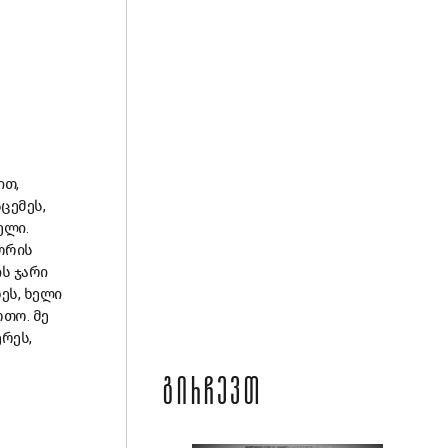
ით,
ცემეს,
ელი.
შორის
ს ჯარი
ეს, ხელი
თო. მე
ერეს,
ᲒᲘᲠᲩᲔᲕᲗ