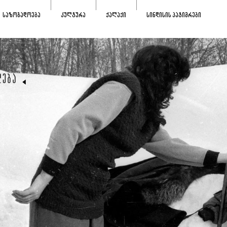
ᲡᲐᲖᲝᲒᲐᲓᲝᲔᲑᲐ
ᲙᲣᲚᲢᲣᲠᲐ
ᲥᲐᲚᲐᲥᲘ
ᲡᲘᲜᲓᲘᲡᲘᲡ ᲞᲐᲢᲘᲛᲠᲔᲑᲘ
ᲚᲔᲑᲐ