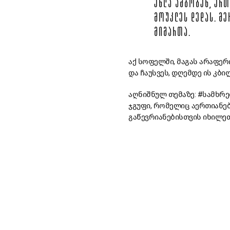
ᲔᲮᲚᲐ ᲐᲛᲑᲝᲑᲔᲜ, ᲔᲠᲗ
ᲛᲝᲣᲙᲚᲔᲡ ᲓᲔᲓᲐᲡ. ᲛᲔ
ᲛᲘᲛᲐᲠᲗᲐ.
აქ სოფელში, მაგას არაფერი
და ჩაუსვეს, დღემდე ის კბილ
აღნიშნულ თემაზე: #სამხრ
ჯგუფი, რომელიც აერთიანე
გაწევრიანებისთვის იხილე