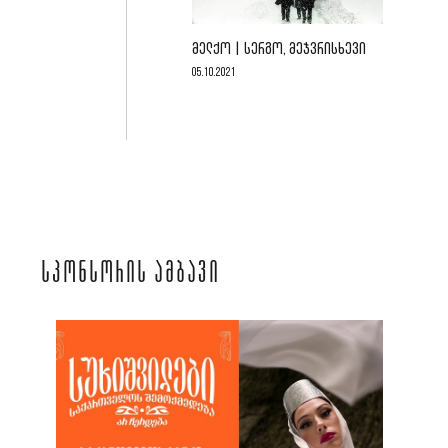
ᲛᲔᲚᲥᲝ | ᲡᲔᲠᲒᲝ, ᲛᲔᲯᲕᲠᲘᲡᲮᲔᲕᲘ
05.10.2021
ᲡᲞᲝᲜᲡᲝᲠᲘᲡ ᲐᲛᲑᲐᲕᲘ