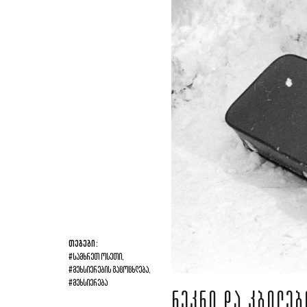
ᲗᲔᲒᲔᲑᲘ:
#ᲡᲐᲛᲮᲠᲔᲗ ᲝᲡᲔᲗᲘ,
#ᲛᲔᲮᲡᲘᲔᲠᲔᲑᲘᲡ ᲒᲐᲪᲝᲪᲮᲚᲔᲑᲐ,
#ᲛᲔᲮᲡᲘᲔᲠᲔᲑᲐ
ᲜᲔᲙᲜᲘ ᲓᲐ ᲙᲑᲘᲚᲔᲑ