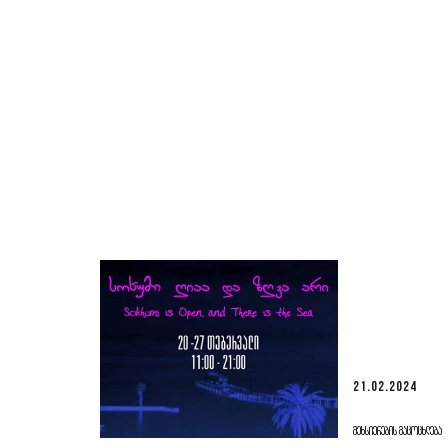
21.02.2024
ᲛᲔᲮᲡᲘᲔᲠᲔᲑᲘᲡ ᲒᲐᲪᲝᲪᲮᲚᲔᲑᲐ