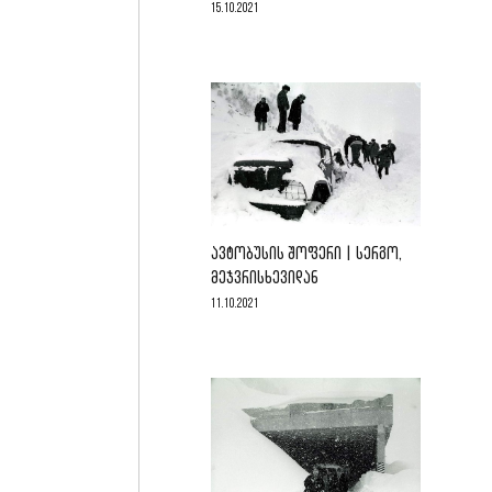
15.10.2021
ᲐᲕᲢᲝᲑᲣᲡᲘᲡ ᲨᲝᲤᲔᲠᲘ | ᲡᲔᲠᲒᲝ,
ᲛᲔᲯᲕᲠᲘᲡᲮᲔᲕᲘᲓᲐᲜ
11.10.2021