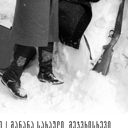
Ი | ᲛᲐᲜᲐᲜᲐ ᲡᲐᲠᲐᲣᲚᲘ, ᲛᲔᲯᲕᲠᲘᲡᲮᲔᲕᲘ