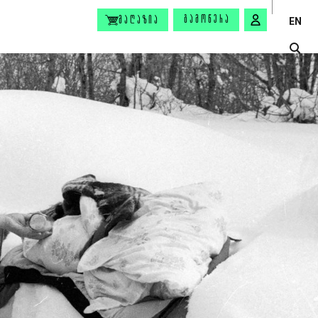
ᲒᲐᲛᲝᲬᲔᲠᲐ
ᲛᲐᲦᲐᲖᲘᲐ
EN