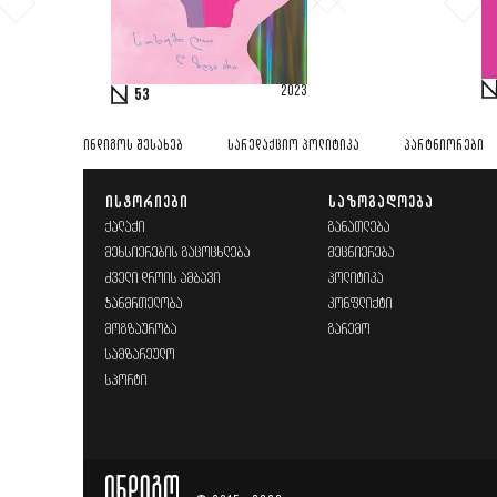
2023
53
ᲘᲜᲓᲘᲒᲝᲡ ᲨᲔᲡᲐᲮᲔᲑ
ᲡᲐᲠᲔᲓᲐᲥᲪᲘᲝ ᲞᲝᲚᲘᲢᲘᲙᲐ
ᲞᲐᲠᲢᲜᲘᲝᲠᲔᲑᲘ
ᲘᲡᲢᲝᲠᲘᲔᲑᲘ
ᲡᲐᲖᲝᲒᲐᲓᲝᲔᲑᲐ
ᲥᲐᲚᲐᲥᲘ
ᲒᲐᲜᲐᲗᲚᲔᲑᲐ
ᲛᲔᲮᲡᲘᲔᲠᲔᲑᲘᲡ ᲒᲐᲪᲝᲪᲮᲚᲔᲑᲐ
ᲛᲔᲪᲜᲘᲔᲠᲔᲑᲐ
ᲫᲕᲔᲚᲘ ᲓᲠᲝᲘᲡ ᲐᲛᲑᲐᲕᲘ
ᲞᲝᲚᲘᲢᲘᲙᲐ
ᲯᲐᲜᲛᲠᲗᲔᲚᲝᲑᲐ
ᲙᲝᲜᲤᲚᲘᲥᲢᲘ
ᲛᲝᲒᲖᲐᲣᲠᲝᲑᲐ
ᲒᲐᲠᲔᲛᲝ
ᲡᲐᲛᲖᲐᲠᲔᲣᲚᲝ
ᲡᲞᲝᲠᲢᲘ