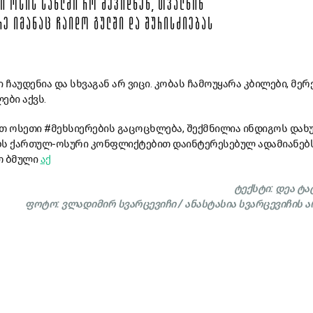
Ი ᲝᲡᲘᲡ ᲡᲐᲮᲚᲨᲘ ᲠᲝ ᲨᲔᲕᲘᲓᲜᲔᲜ, ᲗᲕᲐᲚᲬᲘᲜ
ᲠᲔ ᲘᲛᲐᲜᲐᲪ ᲩᲐᲘᲓᲝ ᲒᲣᲚᲨᲘ ᲓᲐ ᲨᲣᲠᲘᲡᲫᲘᲔᲑᲐᲡ
 ჩაუდენია და სხვაგან არ ვიცი. კობას ჩამოუყარა კბილები, მერ
ები აქვს.
ეთ ოსეთი #მეხსიერების გაცოცხლება, შექმნილია ინდიგოს და
ბს ქართულ-ოსური კონფლიქტებით დაინტერესებულ ადამიანებს
თ ბმული
აქ
ტექსტი: დეა ტ
ფოტო: ვლადიმირ სვარცევიჩი / ანასტასია სვარცევიჩის 