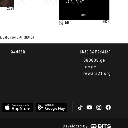
2023
2022
50
ᲩᲐᲜᲐᲬᲔᲠᲔᲑᲘᲡ ᲞᲝᲚᲘᲢᲘᲙᲐ
ᲐᲠᲥᲘᲕᲘ
ᲡᲮᲕᲐ ᲞᲠᲝᲔᲥᲢᲔᲑᲘ
080808.ge
toc.ge
rewars21.org
Developed By