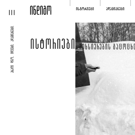
ᲘᲡᲢᲝᲠᲘᲔᲑᲘ
ᲐᲓᲐᲛᲘᲐᲜᲔᲑᲘ
ᲐᲮᲐᲚᲘ ᲓᲠᲝ, ᲘᲓᲔᲔᲑᲘ, ᲐᲓᲐᲛᲘᲐᲜᲔᲑᲘ.
ᲘᲡᲢᲝᲠᲘᲔᲑᲘ
ᲛᲔᲮᲡᲘᲔᲠᲔᲑᲘᲡ ᲒᲐᲪᲝᲪᲮ