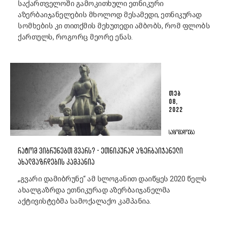
საქართველოში გამოკითხული ეთნიკური
აზერბაიჯანელების მხოლოდ მესამედი, ეთნიკურად
სომხების კი თითქმის მეხუთედი ამბობს, რომ ფლობს
ქართულს, როგორც მეორე ენას.
ᲗᲔᲑ
08,
2022
ᲡᲐᲖᲝᲒᲐᲓᲝᲔᲑᲐ
ᲠᲐᲢᲝᲛ ᲕᲘᲑᲠᲣᲜᲔᲑᲗ ᲒᲕᲐᲠᲡ? - ᲔᲗᲜᲘᲙᲣᲠᲐᲓ ᲐᲖᲔᲠᲑᲐᲘᲯᲐᲜᲔᲚᲘ
ᲐᲮᲐᲚᲒᲐᲖᲠᲓᲔᲑᲘᲡ ᲙᲐᲛᲞᲐᲜᲘᲐ
„გვარი დამიბრუნე“ ამ სლოგანით დაიწყეს 2020 წელს
ახალგაზრდა ეთნიკურად აზერბაიჯანელმა
აქტივისტებმა სამოქალაქო კამპანია.