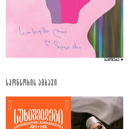
ᲒᲐᲛᲝᲬᲔᲠᲐ
ᲡᲞᲝᲜᲡᲝᲠᲘᲡ ᲐᲛᲑᲐᲕᲘ