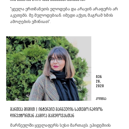
"ყველა ერთმანეთს ელოდება და არავინ არაფერს არ
აკეთებს. მე მელოდებიან. იმედი აქვთ, მაგრამ ხმის
ამოღების ეშინიათ".
ᲘᲕᲜ
26,
2020
ᲞᲝᲚᲘᲢᲘᲙᲐ
ᲛᲐᲠᲗᲕᲐ ᲨᲘᲨᲘᲗ | ᲘᲜᲢᲔᲠᲕᲘᲣ ᲛᲐᲠᲜᲔᲣᲚᲘᲡ ᲡᲐᲗᲔᲛᲝ ᲠᲐᲓᲘᲝᲡ
ᲓᲘᲠᲔᲥᲢᲝᲠᲗᲐᲜ ᲙᲐᲛᲘᲚᲐ ᲛᲐᲛᲔᲓᲝᲕᲐᲡᲗᲐᲜ
მარნეულში ყველაფერს სუსი მართავს. ეპიდემიის