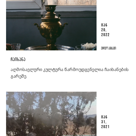
ᲘᲐᲜ
20,
2022
ᲕᲘᲓᲔᲝ ᲐᲛᲑᲐᲕᲘ
ᲩᲐᲘᲮᲐᲜᲐ
აღმოსავლური კულტურა წარმოუდგენელია ჩაიხანების
გარეშე.
ᲘᲐᲜ
31,
2021