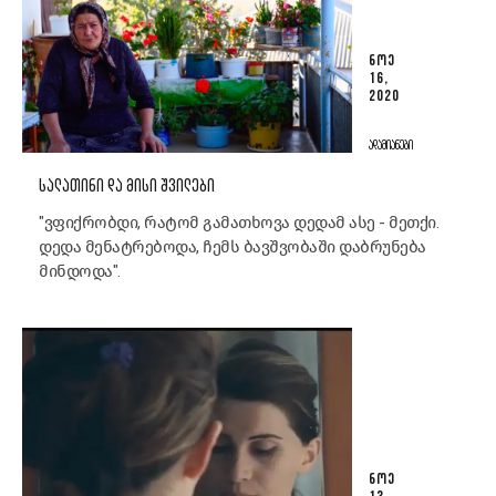
ᲜᲝᲔ
16,
2020
ᲐᲓᲐᲛᲘᲐᲜᲔᲑᲘ
ᲡᲐᲚᲐᲗᲘᲜᲘ ᲓᲐ ᲛᲘᲡᲘ ᲨᲕᲘᲚᲔᲑᲘ
"ვფიქრობდი, რატომ გამათხოვა დედამ ასე - მეთქი.
დედა მენატრებოდა, ჩემს ბავშვობაში დაბრუნება
მინდოდა".
ᲜᲝᲔ