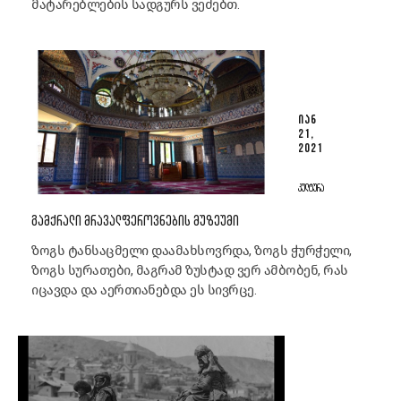
მატარებლების სადგურს ვეძებთ.
ᲘᲐᲜ
21,
2021
ᲙᲣᲚᲢᲣᲠᲐ
ᲒᲐᲛᲥᲠᲐᲚᲘ ᲛᲠᲐᲕᲐᲚᲤᲔᲠᲝᲕᲜᲔᲑᲘᲡ ᲛᲣᲖᲔᲣᲛᲘ
ზოგს ტანსაცმელი დაამახსოვრდა, ზოგს ჭურჭელი,
ზოგს სურათები, მაგრამ ზუსტად ვერ ამბობენ, რას
იცავდა და აერთიანებდა ეს სივრცე.