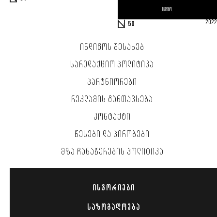
2022
50
ᲘᲜᲓᲘᲒᲝᲡ ᲨᲔᲡᲐᲮᲔᲑ
ᲡᲐᲠᲔᲓᲐᲥᲪᲘᲝ ᲞᲝᲚᲘᲢᲘᲙᲐ
ᲞᲐᲠᲢᲜᲘᲝᲠᲔᲑᲘ
ᲠᲔᲙᲚᲐᲛᲘᲡ ᲒᲐᲜᲗᲐᲕᲡᲔᲑᲐ
ᲙᲝᲜᲢᲐᲥᲢᲘ
ᲬᲔᲡᲔᲑᲘ ᲓᲐ ᲞᲘᲠᲝᲑᲔᲑᲘ
ᲛᲖᲐ ᲩᲐᲜᲐᲬᲔᲠᲔᲑᲘᲡ ᲞᲝᲚᲘᲢᲘᲙᲐ
ᲘᲡᲢᲝᲠᲘᲔᲑᲘ
ᲡᲐᲖᲝᲒᲐᲓᲝᲔᲑᲐ