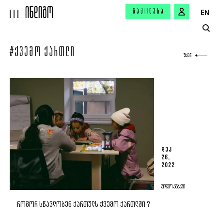
ᲒᲐᲛᲝᲬᲔᲠᲐ
EN
#ᲥᲕᲔᲛᲝ ᲥᲐᲠᲗᲚᲘ
ᲣᲙᲐᲜ
ᲓᲔᲙ
26,
2022
ᲕᲘᲓᲔᲝ ᲐᲛᲑᲐᲕᲘ
ᲠᲝᲒᲝᲠ ᲡᲬᲐᲕᲚᲝᲑᲔᲜ ᲥᲐᲠᲗᲣᲚᲡ ᲥᲕᲔᲛᲝ ᲥᲐᲠᲗᲚᲨᲘ ?