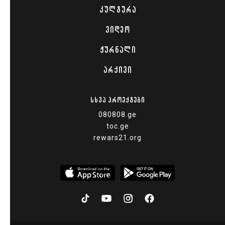
ᲙᲣᲚᲢᲣᲠᲐ
ᲕᲘᲓᲔᲝ
ᲟᲣᲠᲜᲐᲚᲘ
ᲐᲠᲥᲘᲕᲘ
ᲡᲮᲕᲐ ᲞᲠᲝᲔᲥᲢᲔᲑᲘ
080808.ge
toc.ge
rewars21.org