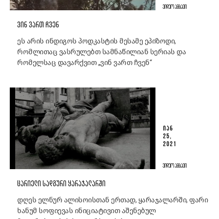
ᲕᲘᲓᲔᲝ ᲐᲛᲑᲐᲕᲘ
ᲕᲘᲜ ᲕᲐᲠᲗ ᲩᲕᲔᲜ
ეს არის ინდიგოს პოდკასტის მესამე ეპიზოდი,
რომლითაც ვასრულებთ სამნაწილიან სერიას და
რომელსაც დავარქვით „ვინ ვართ ჩვენ“
ᲘᲐᲜ
25,
2021
ᲕᲘᲓᲔᲝ ᲐᲛᲑᲐᲕᲘ
ᲪᲐᲠᲘᲔᲚᲘ ᲡᲐᲓᲒᲣᲠᲘ ᲧᲐᲠᲐᲯᲐᲚᲐᲠᲨᲘ
დღეს ელნურ ალისოისთან ერთად, ყარაჯალარში, ფარი
ხანუმ სოფიევას ინიციატივით აშენებულ